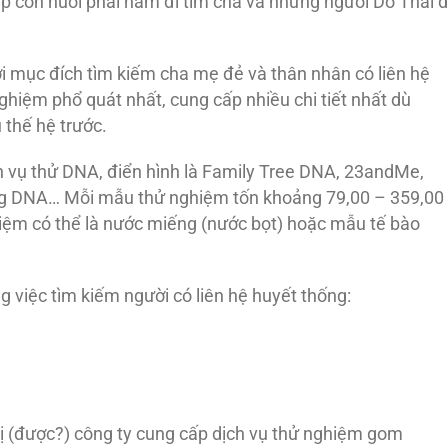
p con nuôi phái nam đi tìm cha và những người Do Thái đ
với mục đích tìm kiếm cha mẹ đẻ và thân nhân có liên hệ
ghiệm phổ quát nhất, cung cấp nhiều chi tiết nhất dù
 thế hệ trước.
ch vụ thử DNA, điển hình là Family Tree DNA, 23andMe,
ng DNA… Mỗi mẫu thử nghiệm tốn khoảng 79,00 – 359,00
hiệm có thể là nước miếng (nước bọt) hoặc mẫu tế bào
g việc tìm kiếm người có liên hệ huyết thống:
n bị (được?) công ty cung cấp dịch vụ thử nghiệm gom