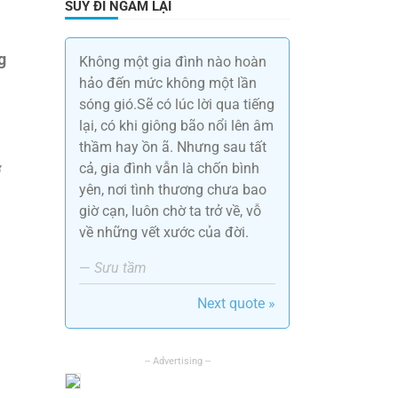
SUY ĐI NGẪM LẠI
g
Không một gia đình nào hoàn
hảo đến mức không một lần
sóng gió.Sẽ có lúc lời qua tiếng
lại, có khi giông bão nổi lên âm
thầm hay ồn ã. Nhưng sau tất
cả, gia đình vẫn là chốn bình
ở
yên, nơi tình thương chưa bao
giờ cạn, luôn chờ ta trở về, vỗ
về những vết xước của đời.
—
Sưu tầm
Next quote »
i