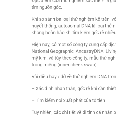
Đặc điểm của thử nghiệm sắc thể Y là giú
tìm nguồn gốc.
Khi so sánh ba loại thử nghiệm kể trên, 
huyết thống, autosomal DNA là loại thử n
không hoàn hảo khi tìm kiếm gốc rễ nhiều
Hiện nay, có một số công ty cung cấp dị
National Geographic, AncestryDNA, Livi
mỹ kim, và tùy theo công ty, mẫu thử ng
trong miệng (inner cheek swab).
Vài điều hay / dở về thử nghiệm DNA tron
– Xác định nhân thân, gốc rễ khi cần thiết
– Tìm kiếm nơi xuất phát của tổ tiên
Tuy nhiên, các chi tiết về di tính cá nhâ