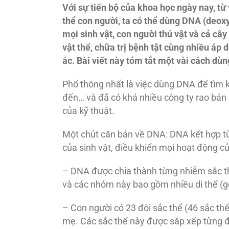
Với sự tiến bộ của khoa học ngày nay, t
thể con người, ta có thể dùng DNA (deoxy
mọi sinh vật, con người thú vật và cả c
vật thể, chữa trị bệnh tật cùng nhiều áp 
ác. Bài viết này tóm tắt một vài cách dù
Phổ thông nhất là việc dùng DNA để tìm kiế
đến… và đã có khá nhiều công ty rao bán
của kỹ thuật.
Một chút căn bản về DNA: DNA kết hợp từ 
của sinh vật, điều khiển mọi hoạt động củ
– DNA được chia thành từng nhiễm sắc th
và các nhóm này bao gồm nhiều di thể (g
– Con người có 23 đôi sắc thể (46 sắc thể
mẹ. Các sắc thể này được sắp xếp từng đô