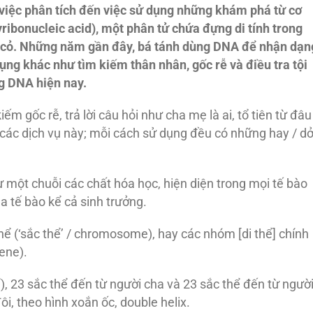
ừ việc phân tích đến việc sử dụng những khám phá từ cơ
ribonucleic acid), một phân tử chứa đựng di tính trong
ây cỏ. Những năm gần đây, bá tánh dùng DNA để nhận dạn
dụng khác như tìm kiếm thân nhân, gốc rễ và điều tra tội
ng DNA hiện nay.
m gốc rễ, trả lời câu hỏi như cha mẹ là ai, tổ tiên từ đâu
 các dịch vụ này; mỗi cách sử dụng đều có những hay / d
một chuỗi các chất hóa học, hiện diện trong mọi tế bào
a tế bào kể cả sinh trưởng.
ể (‘sắc thể’ / chromosome), hay các nhóm [di thể] chính
ene).
), 23 sắc thể đến từ người cha và 23 sắc thể đến từ ngườ
i, theo hình xoắn ốc, double helix.