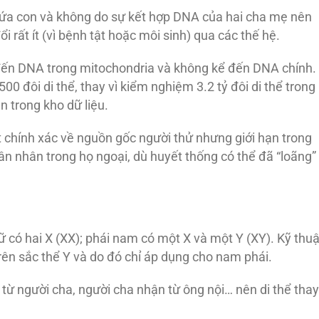
ứa con và không do sự kết hợp DNA của hai cha mẹ nên
i rất ít (vì bệnh tật hoặc môi sinh) qua các thế hệ.
 đến DNA trong mitochondria và không kể đến DNA chính.
0 đôi di thể, thay vì kiểm nghiệm 3.2 tỷ đôi di thể trong
n trong kho dữ liệu.
 chính xác về nguồn gốc người thử nhưng giới hạn trong
ân nhân trong họ ngoại, dù huyết thống có thể đã “loãng”
nữ có hai X (XX); phái nam có một X và một Y (XY). Kỹ thuậ
rên sắc thể Y và do đó chỉ áp dụng cho nam phái.
từ người cha, người cha nhận từ ông nội… nên di thể thay