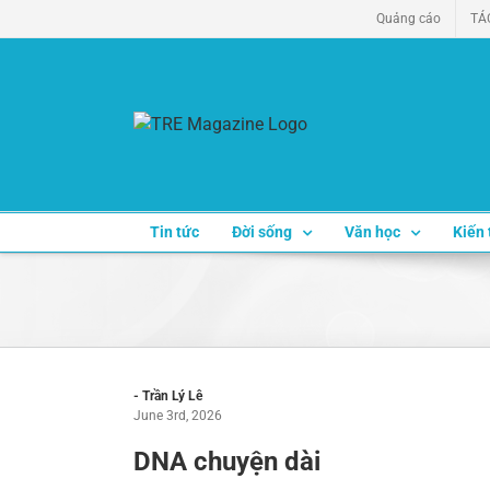
Skip
Quảng cáo
TÁ
to
content
Tin tức
Đời sống
Văn học
Kiến 
- Trần Lý Lê
June 3rd, 2026
DNA chuyện dài