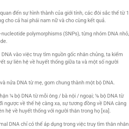
n đến sự hình thành của giới tính, các đôi sắc thể từ 1
ng cho cả hai phái nam nữ và cho cùng kết quả.
e-nucleotide polymorphisms (SNPs), từng nhóm DNA nhỏ
ide.
l DNA vào việc truy tìm nguồn gốc nhân chủng, ta kiểm
 sự liên hệ về huyết thống giữa ta và một số người
 và nửa DNA từ mẹ, gom chung thành một bộ DNA.
nhận ¼ bộ DNA từ mỗi ông / bà nội / ngoại; ⅛ bộ DNA từ
 đi ngược về thế hệ càng xa, sự tương đồng về DNA càng
n hệ về huyết thống với người thân trong họ [xa].
somal DNA chỉ có thể áp dụng trong việc truy tìm thân nhân