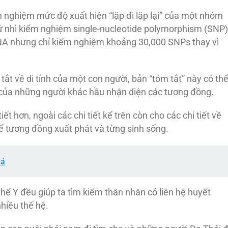
ểm nghiệm mức độ xuất hiện “lặp đi lặp lại” của một nhóm
thứ nhì kiểm nghiệm single-nucleotide polymorphism (SNP)
NA nhưng chỉ kiểm nghiệm khoảng 30,000 SNPs thay vì
ắt về di tính của một con người, bản “tóm tắt” này có th
h của những người khác hầu nhận diện các tương đồng.
t hơn, ngoài các chi tiết kể trên còn cho các chi tiết về
ể tương đồng xuất phát và từng sinh sống.
đá
thể Y đều giúp ta tìm kiếm thân nhân có liên hệ huyết
nhiều thế hệ.