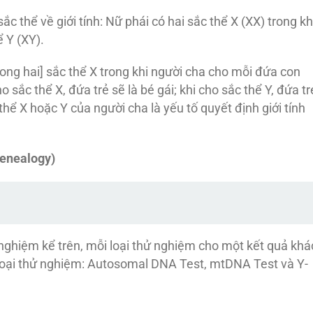
sắc thể về giới tính: Nữ phái có hai sắc thể X (XX) trong kh
 Y (XY).
ng hai] sắc thể X trong khi người cha cho mỗi đứa con
 sắc thể X, đứa trẻ sẽ là bé gái; khi cho sắc thể Y, đứa tr
di thể X hoặc Y của người cha là yếu tố quyết định giới tính
genealogy)
 nghiệm kể trên, mỗi loại thử nghiệm cho một kết quả khá
 loại thử nghiệm: Autosomal DNA Test, mtDNA Test và Y-