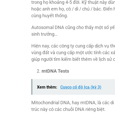
trong họ khoảng 4-5 đời. Kỹ thuật này dù
hoặc anh em họ, cô / dì / chú / bác. Điển
cùng huyết thống.
Autosomal DNA cũng cho thấy một số yếu 
sinh trưởng…
Hiện nay, các công ty cung cấp dịch vụ t
vùng đất và cung cấp một ước tính các xác
giúp người tìm kiếm biết thêm về lịch sử c
mtDNA Tests
Xem thêm:
Cusco cố đô Ica (kỳ 3)
Mitochondrial DNA, hay mtDNA, là các di 
trúc này có các chuỗi DNA riêng biệt.