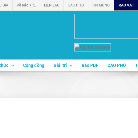
C GIẢ
Về báo TRẺ
LIÊN LẠC
CÁO PHÓ
TIN MỪNG
RAO VẶT
thức
Cộng đồng
Giải trí
Báo PDF
CÁO PHÓ
T