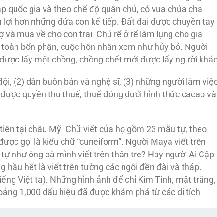
lập quốc gia và theo chế độ quân chủ, có vua chúa cha
 lợi hơn những đứa con kế tiếp. Đất đai được chuyền tay
ợ và mua về cho con trai. Chú rể ở rể làm lụng cho gia
u toàn bổn phận, cuộc hôn nhân xem như hủy bỏ. Người
 được lấy một chồng, chồng chết mới được lấy người khác
đội, (2) dân buôn bán và nghệ sĩ, (3) những người làm việ
rị được quyền thu thuế, thuế đóng dưới hình thức cacao và
tiên tại châu Mỹ. Chữ viết của họ gồm 23 mẫu tự, theo
 được gọi là kiểu chữ “cuneiform”. Người Maya viết trên
tự như ông bà mình viết trên thân tre? Hay người Ai Cập
 hầu hết là viết trên tường các ngôi đền đài và tháp.
ng Việt ta). Những hình ảnh để chỉ Kim Tinh, mặt trăng,
oảng 1,000 dấu hiệu đã được khám phá từ các di tích.