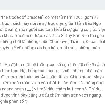
 “the Codex of Dresden”, có mặt từ năm 1200, gồm 78
. Cuốn sách này nói về sự trực diện giữa Thần Bắp Ngô
f Death), mà người sau tạm hiểu là sự giằng co giữa việ
h khác, “mới” hơn được các Giáo Sĩ Tây Ban Nha thu góp
 tiếng nhất là những cuốn Chumayel, Tizimin, Kabah, Ixil
 chuyện kể về những cơn hạn hán, mất mùa, những món
. Họ đặt ra một hệ thống con số dựa trên 20 số kể cả số
a toán học. Hệ thống toán học kia khiến những nhà toán
 đi trước nền toán học Âu châu rất xa. Chính người Maya
 niệm hoàn toàn xa lạ vào thời đại ấy. Con số không đượ
ch ngang ngắn (
__
) và mỗi dấu chấm là 1 con số. Thí dụ,
.
 8 được trình bày bằng 3 dấu chấm nằm trên vạch ngang.
ghĩa phân số?).