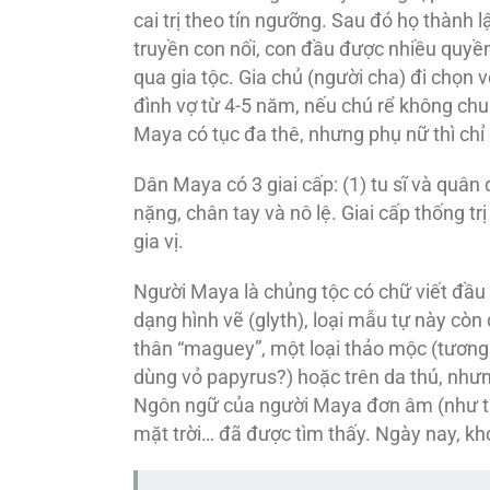
cai trị theo tín ngưỡng. Sau đó họ thành 
truyền con nối, con đầu được nhiều quyền
qua gia tộc. Gia chủ (người cha) đi chọn v
đình vợ từ 4-5 năm, nếu chú rể không ch
Maya có tục đa thê, nhưng phụ nữ thì chỉ
Dân Maya có 3 giai cấp: (1) tu sĩ và quân 
nặng, chân tay và nô lệ. Giai cấp thống t
gia vị.
Người Maya là chủng tộc có chữ viết đầu 
dạng hình vẽ (glyth), loại mẫu tự này còn
thân “maguey”, một loại thảo mộc (tương 
dùng vỏ papyrus?) hoặc trên da thú, nhưng
Ngôn ngữ của người Maya đơn âm (như tiế
mặt trời… đã được tìm thấy. Ngày nay, kh