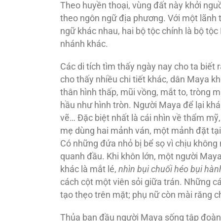
Theo huyền thoại, vùng đất này khởi ngu
theo ngôn ngữ địa phương. Với một lãnh t
ngữ khác nhau, hai bộ tộc chính là bộ tộc
nhánh khác.
Các di tích tìm thấy ngày nay cho ta biết
cho thấy nhiều chi tiết khác, dân Maya k
thân hình thấp, mũi vồng, mắt to, tròng 
hầu như hình tròn. Người Maya để lại khá
vẽ… Đặc biệt nhất là cái nhìn về thẩm mỹ, 
mẹ dùng hai mảnh ván, một mảnh đặt tại t
Có những đứa nhỏ bị bể sọ vì chịu không
quanh đầu. Khi khôn lớn, một người Maya 
khác là mắt lé,
nhìn bụi chuối héo bụi hàn
cách cột một viên sỏi giữa trán. Những 
tạo thẹo trên mặt; phụ nữ còn mài răng c
Thủa ban đầu người Maya sống tập đoàn và