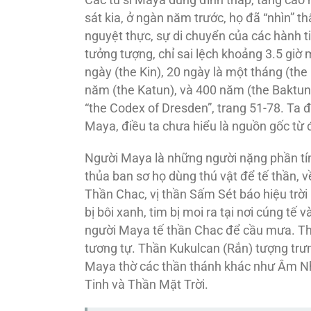
sát kia, ở ngàn năm trước, họ đã “nhìn” 
nguyệt thực, sự di chuyển của các hành t
tưởng tượng, chỉ sai lệch khoảng 3.5 gi
ngày (the Kin), 20 ngày là một tháng (the
năm (the Katun), và 400 năm (the Baktun
“the Codex of Dresden”, trang 51-78. Ta 
Maya, điều ta chưa hiểu là nguồn gốc t
Người Maya là những người nặng phần tín 
thủa ban sơ họ dùng thú vật để tế thần, v
Thần Chac, vị thần Sấm Sét báo hiệu trời
bị bôi xanh, tim bị moi ra tại nơi cúng tế 
người Maya tế thần Chac để cầu mưa. T
tương tự. Thần Kukulcan (Rắn) tượng trư
Maya thờ các thần thánh khác như Âm Nh
Tinh và Thần Mặt Trời.