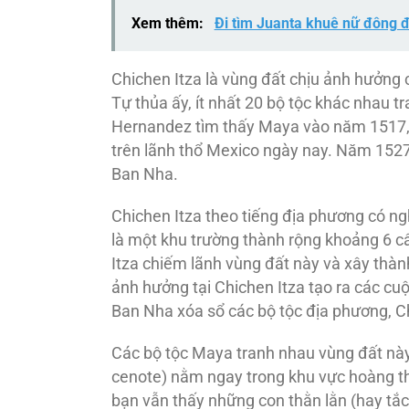
Xem thêm:
Đi tìm Juanta khuê nữ đông 
Chichen Itza là vùng đất chịu ảnh hưởng c
Tự thủa ấy, ít nhất 20 bộ tộc khác nhau 
Hernandez tìm thấy Maya vào năm 1517,
trên lãnh thổ Mexico ngày nay. Năm 1527,
Ban Nha.
Chichen Itza theo tiếng địa phương có ng
là một khu trường thành rộng khoảng 6 câ
Itza chiếm lãnh vùng đất này và xây thà
ảnh hưởng tại Chichen Itza tạo ra các c
Ban Nha xóa sổ các bộ tộc địa phương, Ch
Các bộ tộc Maya tranh nhau vùng đất này 
cenote) nằm ngay trong khu vực hoàng thà
bạn vẫn thấy những con thằn lằn (hay tắc