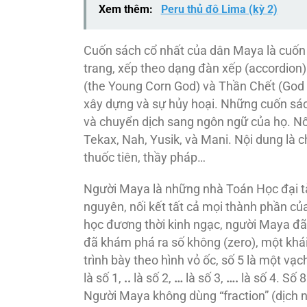
Xem thêm:
Peru thủ đô Lima (kỳ 2)
Cuốn sách cổ nhất của dân Maya là cuốn
trang, xếp theo dạng đàn xếp (accordion)
(the Young Corn God) và Thần Chết (God o
xây dựng và sự hủy hoại. Những cuốn sác
và chuyển dịch sang ngôn ngữ của họ. Nổi
Tekax, Nah, Yusik, và Mani. Nội dung là
thuốc tiên, thầy pháp…
Người Maya là những nhà Toán Học đại tài
nguyên, nối kết tất cả mọi thành phần củ
học đương thời kinh ngạc, người Maya đã
đã khám phá ra số không (zero), một khái
trình bày theo hình vỏ ốc, số 5 là một vạ
là số 1,
..
là số 2,
…
là số 3,
….
là số 4. Số
Người Maya không dùng “fraction” (dịch n