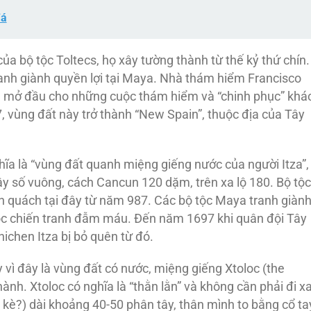
đá
ủa bộ tộc Toltecs, họ xây tường thành từ thế kỷ thứ chín.
tranh giành quyền lợi tại Maya. Nhà thám hiểm Francisco
 mở đầu cho những cuộc thám hiểm và “chinh phục” khá
 vùng đất này trở thành “New Spain”, thuộc địa của Tây
hĩa là “vùng đất quanh miệng giếng nước của người Itza”,
y số vuông, cách Cancun 120 dặm, trên xa lộ 180. Bộ tộc
nh quách tại đây từ năm 987. Các bộ tộc Maya tranh giàn
uộc chiến tranh đẫm máu. Đến năm 1697 khi quân đội Tây
ichen Itza bị bỏ quên từ đó.
vì đây là vùng đất có nước, miệng giếng Xtoloc (the
nh. Xtoloc có nghĩa là “thằn lằn” và không cần phải đi xa
 kè?) dài khoảng 40-50 phân tây, thân mình to bằng cổ ta