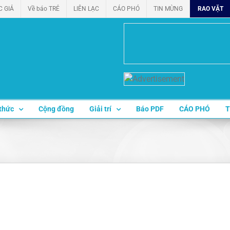
C GIẢ
Về báo TRẺ
LIÊN LẠC
CÁO PHÓ
TIN MỪNG
RAO VẶT
thức
Cộng đồng
Giải trí
Báo PDF
CÁO PHÓ
T