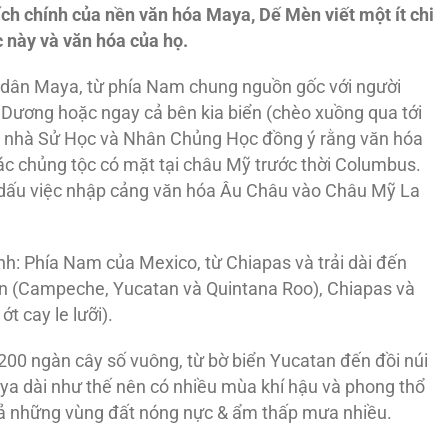
tích chính của nền văn hóa Maya, Dế Mèn viết một ít chi
c này và văn hóa của họ.
a dân Maya, từ phía Nam chung nguồn gốc với người
 Dương hoặc ngay cả bên kia biển (chèo xuồng qua tới
c nhà Sử Học và Nhân Chủng Học đồng ý rằng văn hóa
ác chủng tộc có mặt tại châu Mỹ trước thời Columbus.
dấu việc nhập cảng văn hóa Âu Châu vào Châu Mỹ La
h: Phía Nam của Mexico, từ Chiapas và trải dài đến
n (Campeche, Yucatan và Quintana Roo), Chiapas và
t cay le lưỡi).
00 ngàn cây số vuông, từ bờ biển Yucatan đến đồi núi
a dài như thế nên có nhiều mùa khí hậu và phong thổ
cả những vùng đất nóng nực & ẩm thấp mưa nhiều.