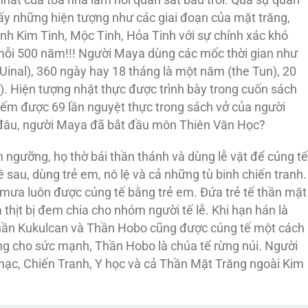
thấy những hiện tượng như các giai đoạn của mặt trăng,
inh Kim Tinh, Mộc Tinh, Hỏa Tinh với sự chính xác khó
ờ mỗi 500 năm!!! Người Maya dùng các mốc thời gian như
 Uinal), 360 ngày hay 18 tháng là một năm (the Tun), 20
). Hiện tượng nhật thực được trình bày trong cuốn sách
đếm được 69 lần nguyệt thực trong sách vở của người
ừ đâu, người Maya đã bắt đầu môn Thiên Văn Học?
ngưỡng, họ thờ bái thần thánh và dùng lễ vật để cúng tế
ề sau, dùng trẻ em, nô lệ và cả những tù binh chiến tranh.
 mưa luôn được cúng tế bằng trẻ em. Đứa trẻ tế thần mặt
và thịt bị đem chia cho nhóm người tế lễ. Khi hạn hán là
hần Kukulcan và Thần Hobo cũng được cúng tế một cách
ng cho sức mạnh, Thần Hobo là chúa tể rừng núi. Người
ạc, Chiến Tranh, Y học và cả Thần Mặt Trăng ngoài Kim