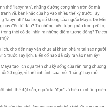
nh thể “labyrinth”, những đường cong hình trôn ốc mà
tranh vẽ, bản khắc của họ vào nhiều thế kỷ trước Tây
ng “labyrinth” kia trong số không của người Maya. Dế Mè
 này đến từ đâu? Từ những hiện tượng nào trong vũ trụ
 trong thời cổ đại nhìn ra những điểm tương đồng? Từ co
orm)?
lịch, cho đến nay vẫn chưa ai khám phá ra tại sao người
13 trước Tây lịch. Biến cố nào đã xảy ra vào năm ấy?
 Maya tạo lịch dựa trên chu kỳ sống của rắn rung chuông
mỗi 20 ngày; vì thế hình ảnh của mỗi “tháng” hay mỗi
 hình thể đặt sẵn, người ta “đọc” và hiểu ra những niên
nhất của tòa nhà làm nơi quan sát bầu trời. Qua sự quan