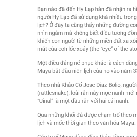
Bạn nào đã đến Hy Lạp hẳn đã nhận ra hì
người Hy Lạp đã sử dụng khá nhiều trong 
lịch? Ở đây ta cũng thấy những đường co
nhìn ngắm mà không biết điều tương đồng
khiến con người từ những miền đất xa xôi
mắt của cơn lốc xoáy (the “eye” of the st
Một điều đáng nể phục khác là cách dùng 
Maya bắt đầu niên lịch của họ vào năm 33
Theo nhà Khảo Cổ Jose Diaz-Bolio, người
(rattlesnake), loài rắn này mọc nanh mới 
“Uinal” là một đầu rắn với hai cái nanh.
Qua những khối đá được chạm trổ theo một
lịch và mốc thời gian theo văn hóa Maya.
Các tu sĩ Maya dùng đỉnh tháp, tầng cao 