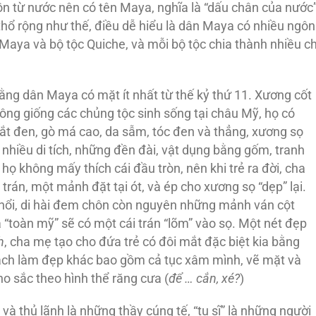
ồn từ nước nên có tên Maya, nghĩa là “dấu chân của nước
hổ rộng như thế, điều dễ hiểu là dân Maya có nhiều ngôn
 Maya và bộ tộc Quiche, và mỗi bộ tộc chia thành nhiều ch
 rằng dân Maya có mặt ít nhất từ thế kỷ thứ 11. Xương cốt
hông giống các chủng tộc sinh sống tại châu Mỹ, họ có
mắt đen, gò má cao, da sẫm, tóc đen và thẳng, xương sọ
 nhiều di tích, những đền đài, vật dụng bằng gốm, tranh
họ không mấy thích cái đầu tròn, nên khi trẻ ra đời, cha
rán, một mảnh đặt tại ót, và ép cho xương sọ “dẹp” lại.
 nổi, di hài đem chôn còn nguyên những mảnh ván cột
“toàn mỹ” sẽ có một cái trán “lõm” vào sọ. Một nét đẹp
h
, cha mẹ tạo cho đứa trẻ có đôi mắt đặc biệt kia bằng
cách làm đẹp khác bao gồm cả tục xâm mình, vẽ mặt và
ho sắc theo hình thể răng cưa (
để … cắn, xé?
)
 thủ lãnh là những thầy cúng tế, “tu sĩ” là những người