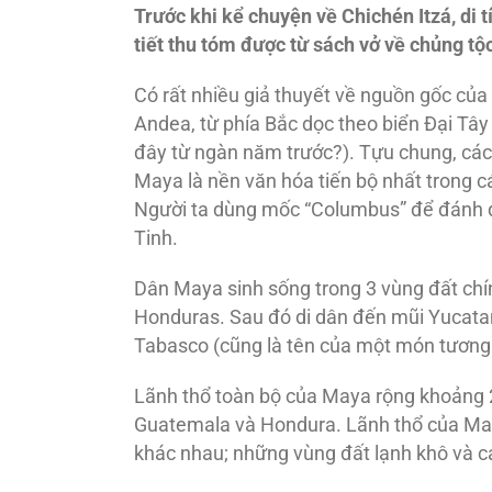
Trước khi kể chuyện về Chichén Itzá, di 
tiết thu tóm được từ sách vở về chủng tộ
Có rất nhiều giả thuyết về nguồn gốc củ
Andea, từ phía Bắc dọc theo biển Đại Tây
đây từ ngàn năm trước?). Tựu chung, cá
Maya là nền văn hóa tiến bộ nhất trong c
Người ta dùng mốc “Columbus” để đánh 
Tinh.
Dân Maya sinh sống trong 3 vùng đất chín
Honduras. Sau đó di dân đến mũi Yucata
Tabasco (cũng là tên của một món tương ớ
Lãnh thổ toàn bộ của Maya rộng khoảng 2
Guatemala và Hondura. Lãnh thổ của May
khác nhau; những vùng đất lạnh khô và 