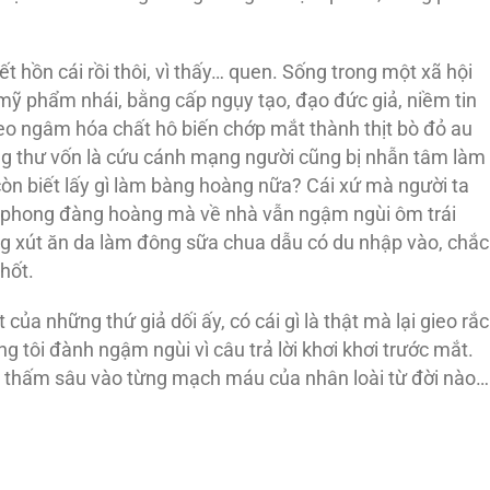
ết hồn cái rồi thôi, vì thấy… quen. Sống trong một xã hội
mỹ phẩm nhái, bằng cấp ngụy tạo, đạo đức giả, niềm tin
heo ngâm hóa chất hô biến chớp mắt thành thịt bò đỏ au
ung thư vốn là cứu cánh mạng người cũng bị nhẫn tâm làm
 còn biết lấy gì làm bàng hoàng nữa? Cái xứ mà người ta
 phong đàng hoàng mà về nhà vẫn ngậm ngùi ôm trái
dùng xút ăn da làm đông sữa chua dẫu có du nhập vào, chắc
hốt.
ịt của những thứ giả dối ấy, có cái gì là thật mà lại gieo rắc
g tôi đành ngậm ngùi vì câu trả lời khơi khơi trước mắt.
ều thấm sâu vào từng mạch máu của nhân loài từ đời nào…