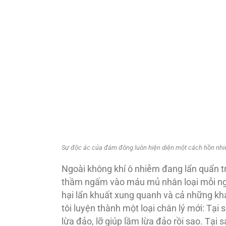
Sự độc ác của đám đông luôn hiện diện một cách hồn nhiê
Ngoài không khí ô nhiễm đang lẩn quẩn t
thầm ngấm vào máu mủ nhân loại mỗi ngà
hại lẩn khuất xung quanh và cả những khá
tôi luyện thành một loại chân lý mới: Tại
lừa đảo, lỡ giúp lầm lừa đảo rồi sao. Tạ