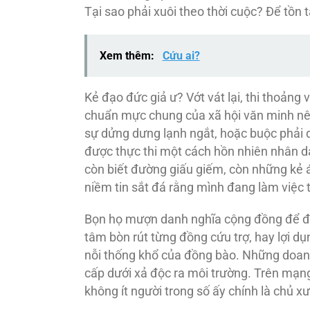
Tại sao phải xuôi theo thời cuộc? Để tồn tạ
Xem thêm:
Cứu ai?
Kẻ đạo đức giả ư? Vớt vát lại, thi thoảng 
chuẩn mực chung của xã hội văn minh nên
sự dửng dưng lạnh ngắt, hoặc buộc phải d
được thực thi một cách hồn nhiên nhân da
còn biết đường giấu giếm, còn những kẻ á
niềm tin sắt đá rằng mình đang làm việc t
Bọn họ mượn danh nghĩa cộng đồng để đục
tâm bòn rút từng đồng cứu trợ, hay lợi dụ
nỗi thống khổ của đồng bào. Những doanh
cấp dưới xả độc ra môi trường. Trên mạng
không ít người trong số ấy chính là chủ