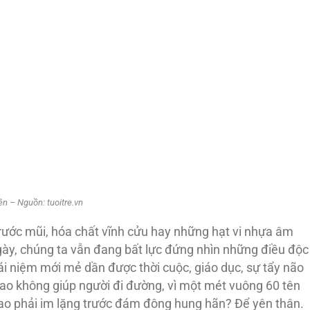
n – Nguồn: tuoitre.vn
rước mũi, hóa chất vĩnh cửu hay những hạt vi nhựa âm
y, chúng ta vẫn đang bất lực đứng nhìn những điều độc
i niệm mới mẻ dần được thời cuộc, giáo dục, sự tẩy não
 sao không giúp người đi đường, vì một mét vuông 60 tên
i sao phải im lặng trước đám đông hung hãn? Để yên thân.