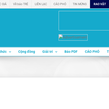
C GIẢ
Về báo TRẺ
LIÊN LẠC
CÁO PHÓ
TIN MỪNG
RAO VẶT
thức
Cộng đồng
Giải trí
Báo PDF
CÁO PHÓ
T