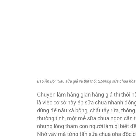
Báo Ấn Độ: “Sau sữa giả và thịt thối, 2,500kg sữa chua h
Chuyện làm hàng gian hàng giả thì thời n
là việc cơ sở này ép sữa chua nhanh đông
dùng để nấu xà bông, chất tẩy rửa, thôn
thường tình, một mẻ sữa chua ngon cần th
nhưng lòng tham con người làm gì biết đế
Nhờ vậy mà từng tấn sữa chua pha độc 