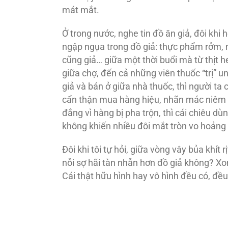
mát mắt.
Ở trong nước, nghe tin đồ ăn giả, đôi khi h
ngập ngụa trong đồ giả: thực phẩm rởm, 
cũng giả… giữa một thời buổi mà từ thịt 
giữa chợ, đến cả những viên thuốc “trị” 
giả và bán ở giữa nhà thuốc, thì người ta
cẩn thận mua hàng hiệu, nhãn mác niêm
đắng vì hàng bị pha trộn, thì cái chiêu 
không khiến nhiều đôi mắt tròn vo hoảng 
Đôi khi tôi tự hỏi, giữa vòng vây bủa khít r
nỗi sợ hãi tàn nhẫn hơn đồ giả không? Xon
Cái thật hữu hình hay vô hình đều có, đ