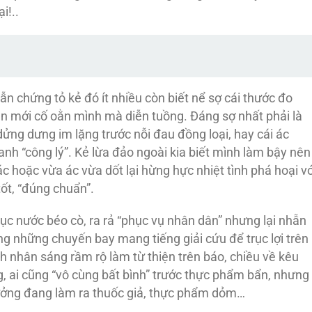
i!..
vẫn chứng tỏ kẻ đó ít nhiều còn biết nể sợ cái thước đo
 mới cố oằn mình mà diễn tuồng. Đáng sợ nhất phải là
ửng dưng im lặng trước nỗi đau đồng loại, hay cái ác
nh “công lý”. Kẻ lừa đảo ngoài kia biết mình làm bậy nên
c hoặc vừa ác vừa dốt lại hừng hực nhiệt tình phá hoại vớ
ốt, “đúng chuẩn”.
 nước béo cò, ra rả “phục vụ nhân dân” nhưng lại nhẫn
ng những chuyến bay mang tiếng giải cứu để trục lợi trên
 nhân sáng rầm rộ làm từ thiện trên báo, chiều về kêu
, ai cũng “vô cùng bất bình” trước thực phẩm bẩn, nhưng
 xưởng đang làm ra thuốc giả, thực phẩm dỏm…