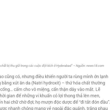
óa chất bị thu giữ trong các cuộc đột kích ở Hyderabad” – Nguồn: news18.com
ào cũng có, nhưng điều khiến người ta rùng mình ớn lạnh
 bằng xút ăn da (Natri hydroxit) – thứ hóa chất thường
g cống… cấm cho vô miệng, cẩn thận dây vào mắt. Lẽ
ời gian để những vi khuẩn có lợi thong thả lên men,
n hai chữ chờ đợi; họ mượn độc dược để “đi tắt đón đầu”
dược nhanh chóng mang vẻ ngoài đặc quánh, trắng phau