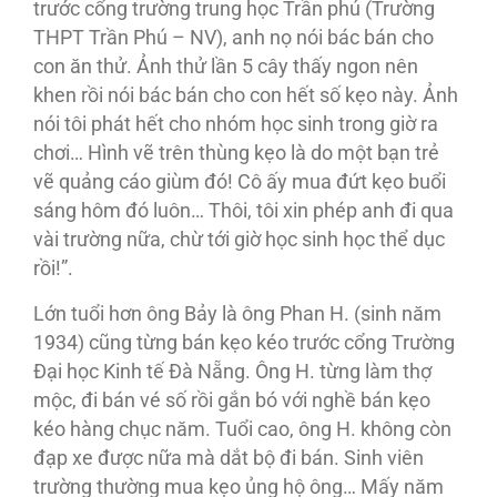
trước cổng trường trung học Trần phú (Trường
THPT Trần Phú – NV), anh nọ nói bác bán cho
con ăn thử. Ảnh thử lần 5 cây thấy ngon nên
khen rồi nói bác bán cho con hết số kẹo này. Ảnh
nói tôi phát hết cho nhóm học sinh trong giờ ra
chơi… Hình vẽ trên thùng kẹo là do một bạn trẻ
vẽ quảng cáo giùm đó! Cô ấy mua đứt kẹo buổi
sáng hôm đó luôn… Thôi, tôi xin phép anh đi qua
vài trường nữa, chừ tới giờ học sinh học thể dục
rồi!”.
Lớn tuổi hơn ông Bảy là ông Phan H. (sinh năm
1934) cũng từng bán kẹo kéo trước cổng Trường
Đại học Kinh tế Đà Nẵng. Ông H. từng làm thợ
mộc, đi bán vé số rồi gắn bó với nghề bán kẹo
kéo hàng chục năm. Tuổi cao, ông H. không còn
đạp xe được nữa mà dắt bộ đi bán. Sinh viên
trường thường mua kẹo ủng hộ ông… Mấy năm