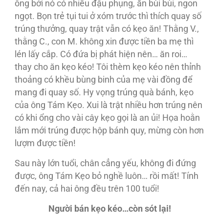
ông bởi nó có nhiều đậu phụng, ăn bùi bùi, ngon
ngọt. Bọn trẻ tụi tui ở xóm trước thì thích quay số
trúng thưởng, quay trật vẫn có kẹo ăn! Thằng V.,
thằng C., con M. không xin được tiền ba mẹ thì
lén lấy cắp. Có đứa bị phát hiện nên… ăn roi…
thay cho ăn kẹo kéo! Tôi thèm kẹo kéo nên thỉnh
thoảng có khều bùng binh của mẹ vài đồng để
mang đi quay số. Hy vọng trúng quà bánh, kẹo
của ông Tám Kẹo. Xui là trật nhiều hơn trúng nên
có khi ổng cho vài cây kẹo gọi là an ủi! Họa hoằn
lắm mới trúng được hộp bánh quy, mừng còn hơn
lượm được tiền!
Sau này lớn tuổi, chân cẳng yếu, không đi đứng
được, ông Tám Kẹo bỏ nghề luôn… rồi mất! Tính
đến nay, cả hai ông đều trên 100 tuổi!
Người bán kẹo kéo…còn sót lại!