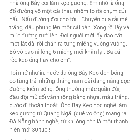
nhà ông Bảy coi làm kẹo gương. Em nhớ là ổng
đổ đường vô một cái thau nhôm to rồi chụm củi
nấu. Nấu đường đợi cho tới… Chuyển qua rải mè
trắng, đậu phụng lên một cái bàn. Xong rồi lấy vá
múc đường rưới lên. Đợi nguội mới lấy dao cắt
một lát dài rồi chấn ra từng miếng vuông vuông.
Bỏ vô bao ni-lông 6 miếng mới khằn lại. Ba cái
rẻo kẹo ổng hay cho em”.
Tôi nhớ như in, nước da ông Bảy Kẹo đen bóng
do từng trải những tháng năm dài dang nắng dọc
đường kiếm sống. Ông thường mặc quần đùi,
đầu đội mũ cối vành rộng bằng nhựa, màu trắng,
bước đi thoăn thoắt. Ông Bảy Kẹo học nghề làm
kẹo gương từ Quảng Ngãi (quê vợ ông) mang ra
Đà Nẵng hành nghề, từ khi ông còn là một thanh
niên mới 30 tuổi!