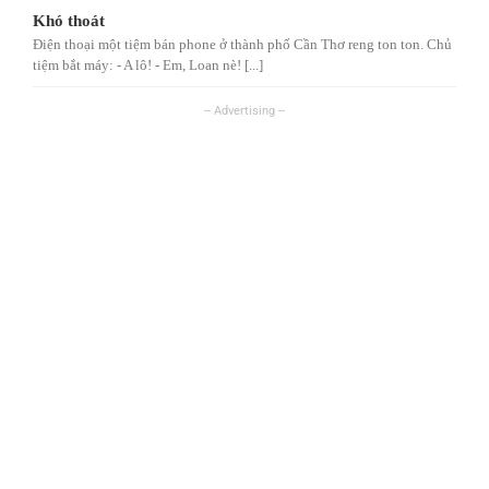
Khó thoát
Điện thoại một tiệm bán phone ở thành phố Cần Thơ reng ton ton. Chủ
tiệm bắt máy: - A lô! - Em, Loan nè! [...]