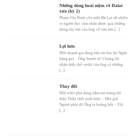
Những dòng hoài niệm về Dalat
xưa (kỳ 2)
Phạm Văn Bình yêu mến Đà Lạt rất nhiều
vì người đọc cảm nhận được qua những
dòng tùy bút của ông vô vàn lưu [...]
Lợi hơn
Một doanh gia đang bận túi bụi thì Ngân
hàng gọi: - Ông Smith ơi! Chúng tôi
nhận thấy thẻ credit của ông có những
[...]
Thay đổi
Một triệu phú đang nằm mơ màng thì
thấy Thần chết xuất hiện: - Đến giờ
Ngươi phải đi! Ông ta hoảng hốt: - Tôi
[...]