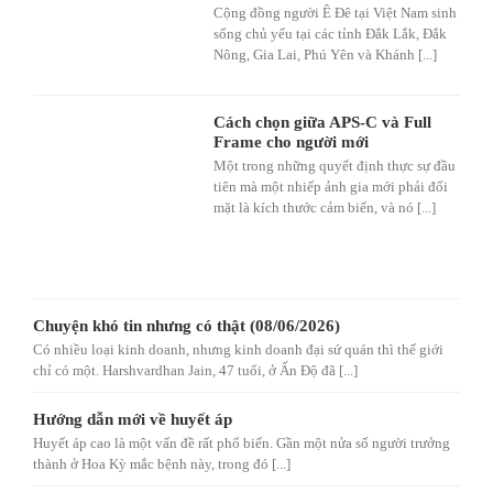
Cộng đồng người Ê Đê tại Việt Nam sinh
sống chủ yếu tại các tỉnh Đắk Lắk, Đắk
Nông, Gia Lai, Phú Yên và Khánh [...]
Cách chọn giữa APS-C và Full
Frame cho người mới
Một trong những quyết định thực sự đầu
tiên mà một nhiếp ảnh gia mới phải đối
mặt là kích thước cảm biến, và nó [...]
Chuyện khó tin nhưng có thật (08/06/2026)
Có nhiều loại kinh doanh, nhưng kinh doanh đại sứ quán thì thế giới
chỉ có một. Harshvardhan Jain, 47 tuổi, ở Ấn Độ đã [...]
Hướng dẫn mới về huyết áp
Huyết áp cao là một vấn đề rất phổ biến. Gần một nửa số người trưởng
thành ở Hoa Kỳ mắc bệnh này, trong đó [...]