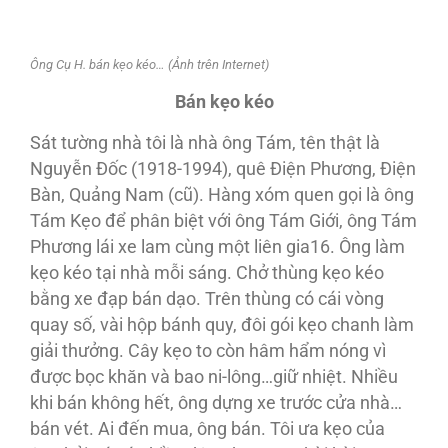
Ông Cụ H. bán kẹo kéo… (Ảnh trên Internet)
Bán kẹo kéo
Sát tường nhà tôi là nhà ông Tám, tên thật là
Nguyễn Đốc (1918-1994), quê Điện Phương, Điện
Bàn, Quảng Nam (cũ). Hàng xóm quen gọi là ông
Tám Kẹo để phân biệt với ông Tám Giới, ông Tám
Phương lái xe lam cùng một liên gia16. Ông làm
kẹo kéo tại nhà mỗi sáng. Chở thùng kẹo kéo
bằng xe đạp bán dạo. Trên thùng có cái vòng
quay số, vài hộp bánh quy, đôi gói kẹo chanh làm
giải thưởng. Cây kẹo to còn hâm hẩm nóng vì
được bọc khăn và bao ni-lông…giữ nhiệt. Nhiều
khi bán không hết, ông dựng xe trước cửa nhà…
bán vét. Ai đến mua, ông bán. Tôi ưa kẹo của