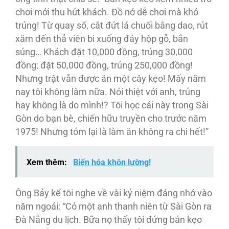
chơi mới thu hút khách. Đồ nớ dễ chơi mà khó
trúng! Từ quay số, cắt đứt lá chuối bằng dao, rút
xăm đến thả viên bi xuống đáy hộp gỗ, bắn
súng… Khách đặt 10,000 đồng, trúng 30,000
đồng; đặt 50,000 đồng, trúng 250,000 đồng!
Nhưng trật vẫn được ăn một cây kẹo! Mấy năm
nay tôi không làm nữa. Nói thiệt với anh, trúng
hay không là do mình!? Tôi học cái này trong Sài
Gòn do bạn bè, chiến hữu truyền cho trước năm
1975! Nhưng tóm lại là làm ăn không ra chi hết!”
Xem thêm:
Biến hóa khôn lường!
Ông Bảy kể tôi nghe về vài kỷ niệm đáng nhớ vào
năm ngoái: “Có một anh thanh niên từ Sài Gòn ra
Đà Nẵng du lịch. Bữa nọ thấy tôi đứng bán kẹo