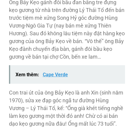
Ông Bảy Kẹo gánh đôi bầu đan bằng tre đựng
kẹo gương từ nhà trên đường Lý Thái Tổ đến bán
trước tiệm mè xửng Song Hỷ góc đường Hùng
Vương-Ngô Gia Tự (nay bán mè xửng Thiên
Hương). Sau đó không lâu tiệm này đặt hàng kẹo
gương của ông Bảy Kẹo về bán. “Vô thế” ông Bảy
Kẹo đành chuyển địa bàn, gánh đôi bầu kẹo
gương về bán tại chợ Cồn, bến xe lam…
Xem thêm:
Cape Verde
Con trai út của ông Bảy Kẹo là anh Xin (sinh năm
1970), sửa xe đạp góc ngã tư đường Hùng
Vương – Lý Thái Tổ, kể: “Ổng già khét tiếng nghề
làm kẹo gương một thời đó anh! Chừ có ai bán
dạo kẹo gương nữa đâu! Ổng mất lúc 73 tuổi”.