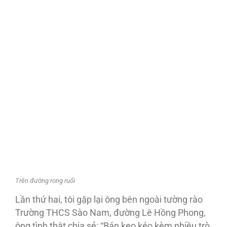
Trên đường rong ruổi
Lần thứ hai, tôi gặp lại ông bên ngoài tường rào
Trường THCS Sào Nam, đường Lê Hồng Phong,
ông tình thật chia sẻ: “Bán kẹo kéo kèm nhiều trò