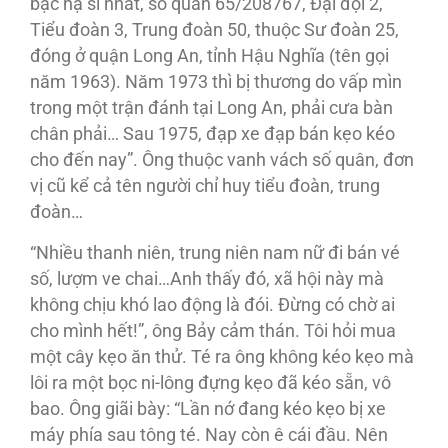
bậc hạ sĩ nhất, số quân 65/208767, Đại đội 2,
Tiểu đoàn 3, Trung đoàn 50, thuộc Sư đoàn 25,
đóng ở quận Long An, tỉnh Hậu Nghĩa (tên gọi
năm 1963). Năm 1973 thì bị thương do vấp mìn
trong một trận đánh tại Long An, phải cưa bàn
chân phải… Sau 1975, đạp xe đạp bán kẹo kéo
cho đến nay”. Ông thuộc vanh vách số quân, đơn
vị cũ kể cả tên người chỉ huy tiểu đoàn, trung
đoàn…
“Nhiều thanh niên, trung niên nam nữ đi bán vé
số, lượm ve chai…Anh thấy đó, xã hội này mà
không chịu khó lao động là đói. Đừng có chờ ai
cho mình hết!”, ông Bảy cảm thán. Tôi hỏi mua
một cây kẹo ăn thử. Té ra ông không kéo kẹo mà
lôi ra một bọc ni-lông đựng kẹo đã kéo sẵn, vô
bao. Ông giãi bày: “Lần nớ đang kéo kẹo bị xe
máy phía sau tông té. Nay còn ê cái đầu. Nên