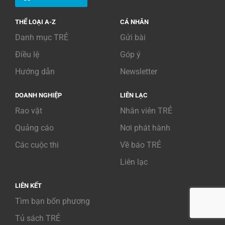
THỂ LOẠI A-Z
CÁ NHÂN
Danh mục TRẺ
Gửi bài
Điều lệ
Góp ý
Hướng dẫn
Newsletter
DOANH NGHIỆP
LIÊN LẠC
Rao vặt
Nhân viên TRẺ
Quảng cáo
Nơi phát hành
Các cuộc thi
Về báo TRẺ
Liên lạc
LIÊN KẾT
Tìm bạn bốn phương
Tủ sách TRẺ