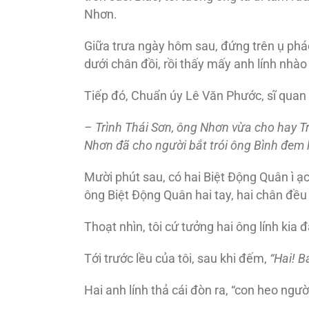
Nhơn.
Giữa trưa ngày hôm sau, đứng trên ụ phá
dưới chân đồi, rồi thấy mấy anh lính nhào
Tiếp đó, Chuẩn úy Lê Văn Phước, sĩ quan B
– Trình Thái Sơn, ông Nhơn vừa cho hay Tr
Nhơn
đã cho người bắt trói ông Bình
đem l
Mười phút sau, có hai Biệt Ðộng Quân ì ạc
ông Biệt Ðộng Quân hai tay, hai chân đều b
Thoạt nhìn, tôi cứ tưởng hai ông lính kia 
Tới trước lều của tôi, sau khi đếm,
“Hai! B
Hai anh lính thả cái đòn ra, “con heo ngườ