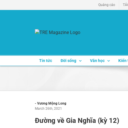
Skip
Quảng cáo
TÁ
to
content
Tin tức
Đời sống
Văn học
Kiến 
- Vương Mộng Long
March 26th, 2021
Đường về Gia Nghĩa (kỳ 12)