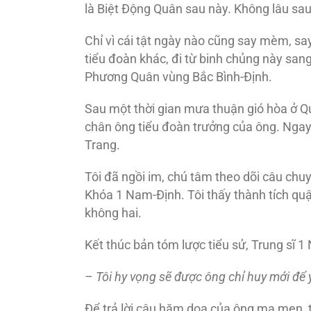
là Biệt Ðộng Quân sau này. Không lâu sau
Chỉ vì cái tật ngày nào cũng say mèm, say 
tiểu đoàn khác, đi từ binh chủng này san
Phương Quân vùng Bắc Bình-Ðịnh.
Sau một thời gian mưa thuận gió hòa ở Q
chân ông tiểu đoàn trưởng của ông. Ngay
Trang.
Tôi đã ngồi im, chú tâm theo dõi câu chuy
Khóa 1 Nam-Ðịnh. Tôi thấy thành tích qu
không hai.
Kết thúc bản tóm lược tiểu sử, Trung sĩ 1 
– Tôi hy vọng sẽ
được ông chỉ huy mới
để 
Ðể trả lời câu hăm dọa của ông ma men, tô