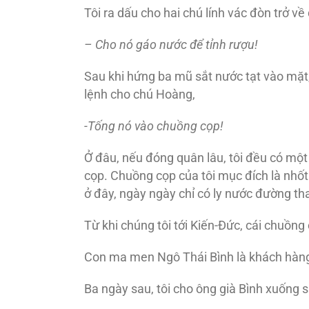
Tôi ra dấu cho hai chú lính vác đòn trở v
– Cho nó gáo nước
để tỉnh rượu!
Sau khi hứng ba mũ sắt nước tạt vào mặt,
lệnh cho chú Hoàng,
-Tống nó vào chuồng cọp!
Ở đâu, nếu đóng quân lâu, tôi đều có một
cọp. Chuồng cọp của tôi mục đích là nhốt
ở đây, ngày ngày chỉ có ly nước đường tha
Từ khi chúng tôi tới Kiến-Ðức, cái chuồn
Con ma men Ngô Thái Bình là khách hàng
Ba ngày sau, tôi cho ông già Bình xuống su