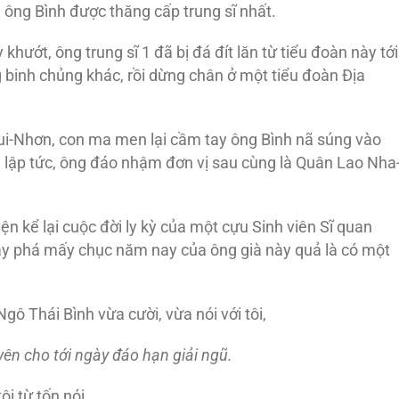
 ông Bình được thăng cấp trung sĩ nhất.
khướt, ông trung sĩ 1 đã bị đá đít lăn từ tiểu đoàn này tới
g binh chủng khác, rồi dừng chân ở một tiểu đoàn Ðịa
ui-Nhơn, con ma men lại cầm tay ông Bình nã súng vào
 lập tức, ông đáo nhậm đơn vị sau cùng là Quân Lao Nha
ện kể lại cuộc đời ly kỳ của một cựu Sinh viên Sĩ quan
ậy phá mấy chục năm nay của ông già này quả là có một
Ngô Thái Bình vừa cười, vừa nói với tôi,
yên cho tới ngày
đáo hạn giải ngũ.
i từ tốn nói,