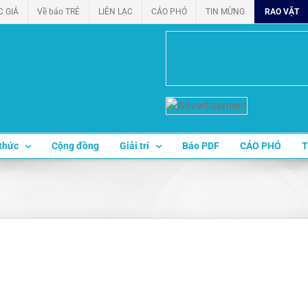
C GIẢ
Về báo TRẺ
LIÊN LẠC
CÁO PHÓ
TIN MỪNG
RAO VẶT
thức
Cộng đồng
Giải trí
Báo PDF
CÁO PHÓ
T