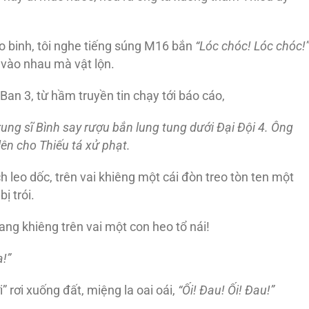
o binh, tôi nghe tiếng súng M16 bắn
“Lóc chóc! Lóc chóc!
 vào nhau mà vật lộn.
an 3, từ hầm truyền tin chạy tới báo cáo,
ung sĩ Bình say rượu bắn lung tung dưới Ð
ại Ð
ội 4. Ông
ên cho Thiếu tá xử phạt.
h leo dốc, trên vai khiêng một cái đòn treo tòn ten một
ị trói.
đang khiêng trên vai một con heo tổ nái!
a!”
i” rơi xuống đất, miệng la oai oái,
“Ối! Ðau! Ối! Ðau!”