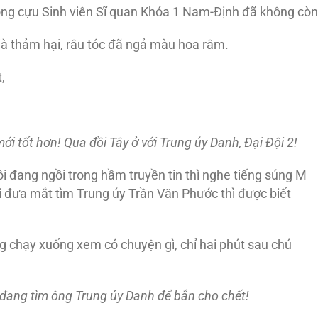
 ông cựu Sinh viên Sĩ quan Khóa 1 Nam-Ðịnh đã không còn
già thảm hại, râu tóc đã ngả màu hoa râm.
,
mới tốt hơn!
Qua
đồi Tây ở với Trung úy Danh, Ð
ại Ð
ội 2!
ôi đang ngồi trong hầm truyền tin thì nghe tiếng súng M
 đưa mắt tìm Trung úy Trần Văn Phước thì được biết
g chạy xuống xem có chuyện gì, chỉ hai phút sau chú
đang tìm ông Trung úy Danh
để bắn cho chết!