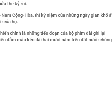
ửa thế kỷ rồi.
ệt-Nam Cộng-Hòa, thì kỷ niệm của những ngày gian khổ ấ
ức của họ.
hiến chính là những tiểu
đo
ạn của bộ phim dài ghi lại
hiến
đẫm máu kéo dài hai mươi năm trên
đất nước chúng