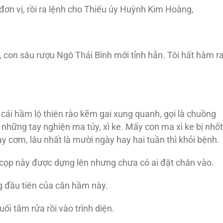
ề đơn vị, rồi ra lệnh cho Thiếu úy Huỳnh Kim Hoàng,
 con sâu rượu Ngô Thái Bình mới tỉnh hẳn. Tôi hất hàm r
 cái hầm lộ thiên rào kẽm gai xung quanh, gọi là chuồng
 những tay nghiện ma túy, xì ke. Mấy con ma xì ke bị nhốt
y cơm, lâu nhất là mười ngày hay hai tuần thì khỏi bệnh.
g cọp này được dựng lên nhưng chưa có ai đặt chân vào.
 đầu tiên của căn hầm này.
ối tắm rửa rồi vào trình diện.