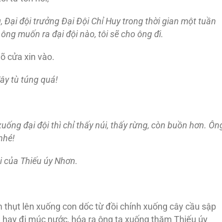
, Ð
ại
đội trưởng Ð
ại Ð
ội Chỉ Huy trong thời gian một tuần
 ông muốn ra
đại
đội nào, tôi sẽ cho ông
đi.
gõ cửa xin vào.
ây tù túng quá!
, xuống
đại
đội thì chỉ thấy núi, thấy rừng, còn buồn hơn. Ôn
nhé!
i của Thiếu úy Nhơn.
 thụt lên xuống con dốc từ đồi chính xuống cây cầu sập
ửa hay đi múc nước, hóa ra ông ta xuống thăm Thiếu úy