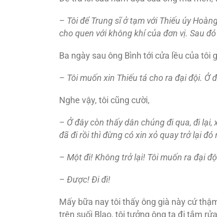
– Tôi
để Trung sĩ ở tạm với Thiếu úy Hoàng
cho quen với không khí của
đơn vị. Sau
đó
Ba ngày sau ông Bình tới cửa lều của tôi 
– Tôi muốn xin Thiếu tá cho ra
đại
đội. Ở
đ
Nghe vậy, tôi cũng cười,
– Ở
đây còn thấy dân chúng
đi qua,
đi lại
đã
đi rồi thì
đừng có xin xỏ quay trở lại
đó 
– Một
đi! Không trở lại! Tôi muốn ra
đại
độ
– Ð
ược! Ði
đi!
Mấy bữa nay tôi thấy ông già này cứ thậm
trên suối Blao, tôi tưởng ông ta đi tắm r