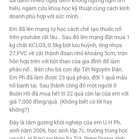
đã dành nhiều ngày đêm không ngừng nghỉ tìm
hiểu, ngâm cứu khoa học kỹ thuật cùng cách kinh
doanh phù hợp với sức mình..
Em đã lên mạng tự học cách chế tạo thuốc nổ
trên youtube rất lâu.. Sau đó lên mạng đặt mua 1
kg chất KCLO3, 0.5kg bột lưu huỳnh, ống nhựa
27,PVC về cắt thành đoạn nhỏ khoảng 5cm, trộn
hỗn hợp trên với bột than của gia đình để làm
pháo nổ… Bán cho bà con dịp Tết Nguyên Ðán.
Em Ph đã làm được 23 quả pháo, đốt 1 quả mẫu
nổ banh tai. Sau thành công đó một người ở
Buôn Hồ đã mua hết lô 22 quả còn lại của em với
giá 7,000 đồng/quả. (Không biết có lời hay
không?)
Ðây là tấm gương khởi nghiệp của em U.H Ph,
sinh năm 2006, học sinh lớp 7c, trường trung học
cơ sở L H P, trú tại thôn Ea Tút, Pơng Drang, tỉnh