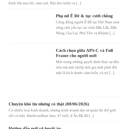
hình lớn mọi lúc, mọi nơi. Khi đeo kính và [...]
Phụ nữ Ê Đê & tục cưới chồng
Cộng đồng người Ê Đê tại Việt Nam sinh
sống chủ yếu tại các tỉnh Đắk Lắk, Đắk
Nông, Gia Lai, Phú Yên và Khánh [...]
Cách chọn giữa APS-C và Full
Frame cho người mới
Một trong những quyết định thực sự đầu
tiên mà một nhiếp ảnh gia mới phải đối
mặt là kích thước cảm biến, và nó [...]
Chuyện khó tin nhưng có thật (08/06/2026)
Có nhiều loại kinh doanh, nhưng kinh doanh đại sứ quán thì thế giới
chỉ có một. Harshvardhan Jain, 47 tuổi, ở Ấn Độ đã [...]
Hướng dẫn mới về huyết áp