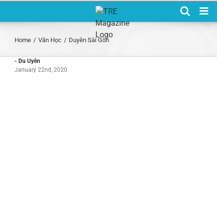
Skip
to
content
Home
/
Văn Học
/
Duyên Sài Gòn
- Du Uyên
January 22nd, 2020