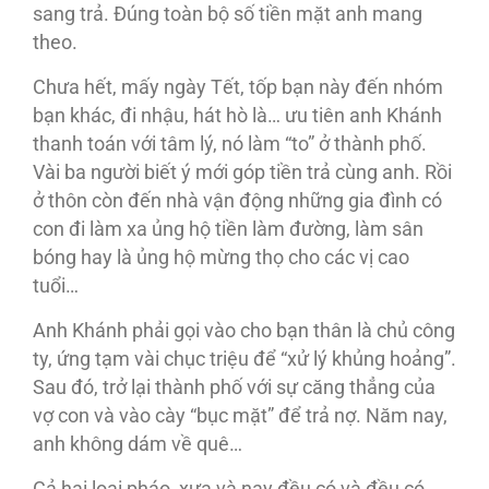
sang trả. Ðúng toàn bộ số tiền mặt anh mang
theo.
Chưa hết, mấy ngày Tết, tốp bạn này đến nhóm
bạn khác, đi nhậu, hát hò là… ưu tiên anh Khánh
thanh toán với tâm lý, nó làm “to” ở thành phố.
Vài ba người biết ý mới góp tiền trả cùng anh. Rồi
ở thôn còn đến nhà vận động những gia đình có
con đi làm xa ủng hộ tiền làm đường, làm sân
bóng hay là ủng hộ mừng thọ cho các vị cao
tuổi…
Anh Khánh phải gọi vào cho bạn thân là chủ công
ty, ứng tạm vài chục triệu để “xử lý khủng hoảng”.
Sau đó, trở lại thành phố với sự căng thẳng của
vợ con và vào cày “bục mặt” để trả nợ. Năm nay,
anh không dám về quê…
Cả hai loại pháo, xưa và nay đều có và đều có