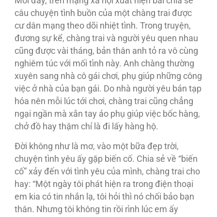
Mới đây, trên mạng xã hội xuất hiện bài chia sẻ
câu chuyện tình buồn của một chàng trai được
cư dân mạng theo dõi nhiệt tình. Trong truyện,
đương sự kể, chàng trai và người yêu quen nhau
cũng được vài tháng, bản thân anh tỏ ra vô cùng
nghiêm túc với mối tình này. Anh chàng thường
xuyên sang nhà cô gái chơi, phụ giúp những công
việc ở nhà của bạn gái. Do nhà người yêu bán tạp
hóa nên mỗi lúc tới chơi, chàng trai cũng chẳng
ngại ngần mà xắn tay áo phụ giúp việc bốc hàng,
chở đồ hay thậm chí là đi lấy hàng hộ.
Ðời không như là mơ, vào một bữa đẹp trời,
chuyện tình yêu ấy gặp biến cố. Chia sẻ về “biến
cố” xảy đến với tình yêu của mình, chàng trai cho
hay: “Một ngày tôi phát hiện ra trong điện thoại
em kia có tin nhắn lạ, tôi hỏi thì nó chối bảo bạn
thân. Nhưng tôi không tin rồi rình lúc em ấy