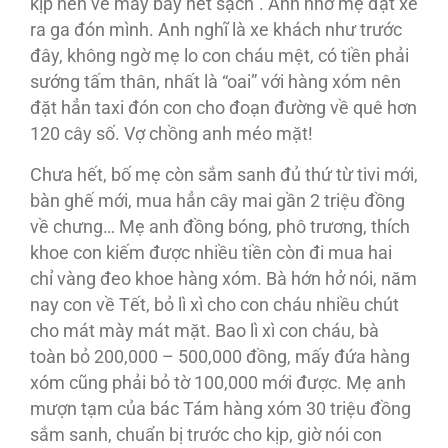
kịp nên vé máy bay hết sạch”. Anh nhờ mẹ đặt xe
ra ga đón mình. Anh nghĩ là xe khách như trước
đây, không ngờ mẹ lo con cháu mệt, có tiền phải
sướng tấm thân, nhất là “oai” với hàng xóm nên
đặt hẳn taxi đón con cho đoạn đường về quê hơn
120 cây số. Vợ chồng anh méo mặt!
Chưa hết, bố mẹ còn sắm sanh đủ thứ từ tivi mới,
bàn ghế mới, mua hẳn cây mai gần 2 triệu đồng
về chưng… Mẹ anh đồng bóng, phô trương, thích
khoe con kiếm được nhiều tiền còn đi mua hai
chỉ vàng đeo khoe hàng xóm. Bà hớn hở nói, năm
nay con về Tết, bỏ lì xì cho con cháu nhiều chút
cho mát mày mát mặt. Bao lì xì con cháu, bà
toàn bỏ 200,000 – 500,000 đồng, mấy đứa hàng
xóm cũng phải bỏ tờ 100,000 mới được. Mẹ anh
mượn tạm của bác Tám hàng xóm 30 triệu đồng
sắm sanh, chuẩn bị trước cho kịp, giờ nói con