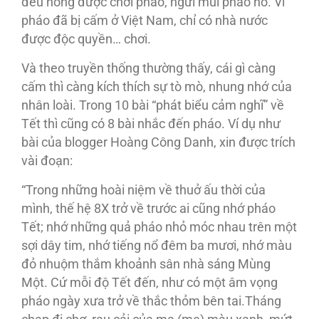
đều hông được chơi pháo, ngửi mùi pháo nổ. Vì
pháo đã bị cấm ở Việt Nam, chỉ có nhà nước
được độc quyền… chơi.
Và theo truyền thống thường thấy, cái gì càng
cấm thì càng kích thích sự tò mò, nhung nhớ của
nhân loài. Trong 10 bài “phát biểu cảm nghĩ” về
Tết thì cũng có 8 bài nhắc đến pháo. Ví dụ như
bài của blogger Hoàng Công Danh, xin được trích
vài đoạn:
“Trong những hoài niệm về thuở ấu thời của
mình, thế hệ 8X trở về trước ai cũng nhớ pháo
Tết; nhớ những quả pháo nhỏ móc nhau trên một
sợi dây tim, nhớ tiếng nổ đêm ba mươi, nhớ màu
đỏ nhuộm thắm khoảnh sân nhà sáng Mùng
Một. Cứ mỗi độ Tết đến, như có một âm vọng
pháo ngày xưa trở về thắc thỏm bên tai.Tháng