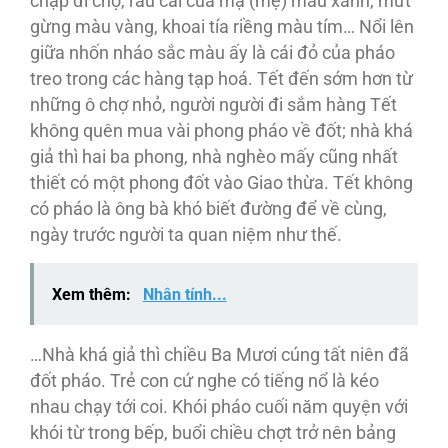
chạp đi chợ, rau cải của mạ (mẹ) màu xanh, mứt
gừng màu vàng, khoai tía riềng màu tím… Nổi lên
giữa nhốn nháo sắc màu ấy là cái đỏ của pháo
treo trong các hàng tạp hoá. Tết đến sớm hơn từ
những ô chợ nhỏ, người người đi sắm hàng Tết
không quên mua vài phong pháo về đốt; nhà khá
giả thì hai ba phong, nhà nghèo mấy cũng nhất
thiết có một phong đốt vào Giao thừa. Tết không
có pháo là ông bà khó biết đường để về cùng,
ngày trước người ta quan niệm như thế.
Xem thêm:
Nhân tính...
…Nhà khá giả thì chiều Ba Mươi cúng tất niên đã
đốt pháo. Trẻ con cứ nghe có tiếng nổ là kéo
nhau chạy tới coi. Khói pháo cuối năm quyện với
khói từ trong bếp, buổi chiều chợt trở nên bảng