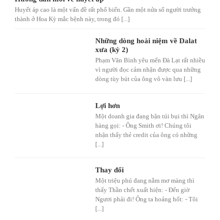
Huyết áp cao là một vấn đề rất phổ biến. Gần một nửa số người trưởng
thành ở Hoa Kỳ mắc bệnh này, trong đó [...]
Những dòng hoài niệm về Dalat
xưa (kỳ 2)
Phạm Văn Bình yêu mến Đà Lạt rất nhiều
vì người đọc cảm nhận được qua những
dòng tùy bút của ông vô vàn lưu [...]
Lợi hơn
Một doanh gia đang bận túi bụi thì Ngân
hàng gọi: - Ông Smith ơi! Chúng tôi
nhận thấy thẻ credit của ông có những
[...]
Thay đổi
Một triệu phú đang nằm mơ màng thì
thấy Thần chết xuất hiện: - Đến giờ
Ngươi phải đi! Ông ta hoảng hốt: - Tôi
[...]