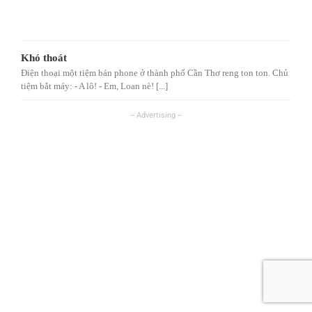
Khó thoát
Điện thoại một tiệm bán phone ở thành phố Cần Thơ reng ton ton. Chủ
tiệm bắt máy: - A lô! - Em, Loan nè! [...]