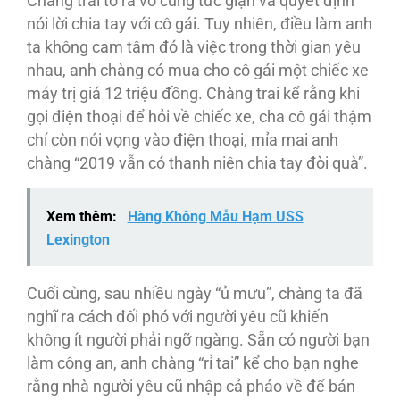
Chàng trai tỏ ra vô cùng tức giận và quyết định
nói lời chia tay với cô gái. Tuy nhiên, điều làm anh
ta không cam tâm đó là việc trong thời gian yêu
nhau, anh chàng có mua cho cô gái một chiếc xe
máy trị giá 12 triệu đồng. Chàng trai kể rằng khi
gọi điện thoại để hỏi về chiếc xe, cha cô gái thậm
chí còn nói vọng vào điện thoại, mỉa mai anh
chàng “2019 vẫn có thanh niên chia tay đòi quà”.
Xem thêm:
Hàng Không Mẫu Hạm USS
Lexington
Cuối cùng, sau nhiều ngày “ủ mưu”, chàng ta đã
nghĩ ra cách đối phó với người yêu cũ khiến
không ít người phải ngỡ ngàng. Sẵn có người bạn
làm công an, anh chàng “rỉ tai” kể cho bạn nghe
rằng nhà người yêu cũ nhập cả pháo về để bán