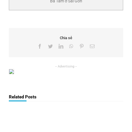
Bà Tám ở Sài Gòn
Chia sẻ
Facebook
Twitter
LinkedIn
WhatsApp
Pinterest
Email
Related Posts