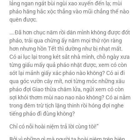
lảng ngan ngát bùi ngùi xao xuyến đến lạ; mùi
pháo hăng hắc xộc thẳng vào mũi chẳng thể nào
quên được.
….Ðã hơn chục năm rồi dân mình không được đốt
pháo, trải qua chừng ấy năm mọi thứ rộn ràng
hơn nhưng hồn Tết thì dường như bị nhạt mất.
Có ai lục lại trong két sắt nhà mình, chỗ ngày xưa
từng giấu mấy quả pháo nhặt được, xem có còn
sót lại mảnh giấy xác pháo nào không? Có ai đi
qua góc vườn cây mít, nơi từng móc những xâu
pháo đợi Giao thừa châm lửa, ngửi xem có còn
sợi khói thơm mùi nao nao nào không? Có ai nằm
trong đêm trừ tịch lặng thinh rồi hóng đợi nghe
tiếng pháo đì đùng không?
Chỉ có nỗi hoài niệm trả lời cùng tôi!”
Bởi vì những gì mà người ta hoài niệm trên hiện