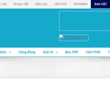
C GIẢ
Về báo TRẺ
LIÊN LẠC
CÁO PHÓ
TIN MỪNG
RAO VẶT
thức
Cộng đồng
Giải trí
Báo PDF
CÁO PHÓ
T