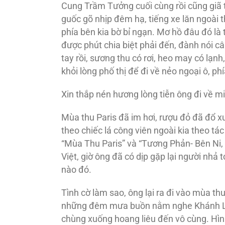
Cung Trầm Tưởng cuối cùng rồi cũng giã từ
guốc gõ nhịp đêm hạ, tiếng xe lăn ngoài
phía bên kia bờ bỉ ngạn. Mơ hồ đâu đó là
được phút chia biệt phải đến, đành nói câu
tay rồi, sương thu có rơi, heo may có lạn
khỏi lòng phố thị để đi về nẻo ngoại ô, phía
Xin thắp nén hương lòng tiễn ông đi về 
Mùa thu Paris đã im hơi, rượu đỏ đã đổ x
theo chiếc lá công viên ngoài kia theo tá
“Mùa Thu Paris” và “Tương Phản- Bên Ni
Việt, giờ ông đã có dịp gặp lại người nhả 
nào đó.
Tình cờ làm sao, ông lại ra đi vào mùa th
những đêm mưa buồn nằm nghe Khánh Ly 
chùng xuống hoang liêu đến vô cùng. Hình