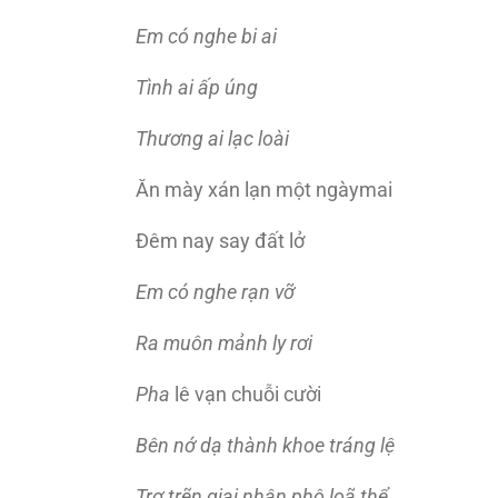
Em có nghe bi ai
Tình ai ấp úng
Thương ai lạc loài
Ăn mày xán lạn một ngàymai
Ðêm nay say đất lở
Em có nghe rạn vỡ
Ra muôn mảnh ly rơi
Pha
lê vạn chuỗi cười
Bên nớ dạ thành khoe tráng lệ
Trơ trẽn giai nhân phô loã thể