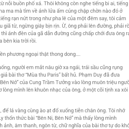
 nỗi buồn phố xá. Thôi không còn nghe tiếng bi ai, tiếng
 tha ma mà tìm về ánh lửa ấm cúng chập chờn nào đó ở
 tiếng rạn nứt trong như pha lê của một đêm say, tôi cảm
 giã từ, ngừng giây bịn rịn. Ừ, ông phải lên đường, phải rờ
h, thì ánh đèn của gã dẫn đường cũng chấp chới đưa ông r
 bên kia trời rồi.
miền phương ngoại thật thong dong….
uống, người em mắt nâu giờ xa ngái, trái sầu cũng rụng
c giả bài thơ “Mùa thu Paris” bất hủ. Phạm Duy đã đưa
, Bên Nớ” của Cung Trầm Tưởng vào lòng muôn triệu ngườ
tơ lòng mình lên khuôn nhạc của ông, ở một cõi tịnh xa xôi
u, để lá vàng cùng ào ạt đổ xuống tiễn chân ông. Tôi nhớ
thổn thức bài “Bên Ni, Bên Nớ” mà thấy lòng mình
 ảnh, âm thanh, ngôn từ, chữ nghĩa của bài thơ tự do kh