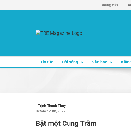
Skip
Quảng cáo
TÁ
to
content
Tin tức
Đời sống
Văn học
Kiến 
- Trịnh Thanh Thủy
October 20th, 2022
Bặt một Cung Trầm