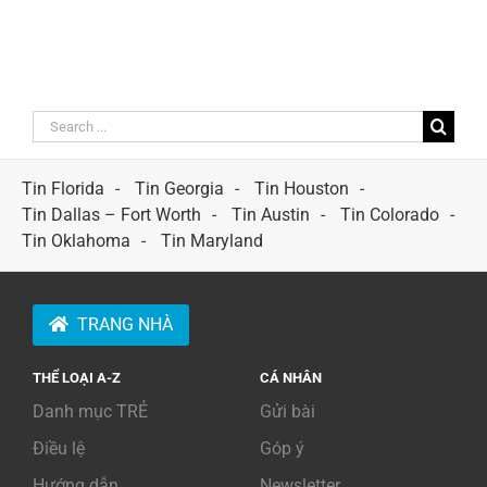
Search
for:
Tin Florida
Tin Georgia
Tin Houston
Tin Dallas – Fort Worth
Tin Austin
Tin Colorado
Tin Oklahoma
Tin Maryland
TRANG NHÀ
THỂ LOẠI A-Z
CÁ NHÂN
Danh mục TRẺ
Gửi bài
Điều lệ
Góp ý
Hướng dẫn
Newsletter