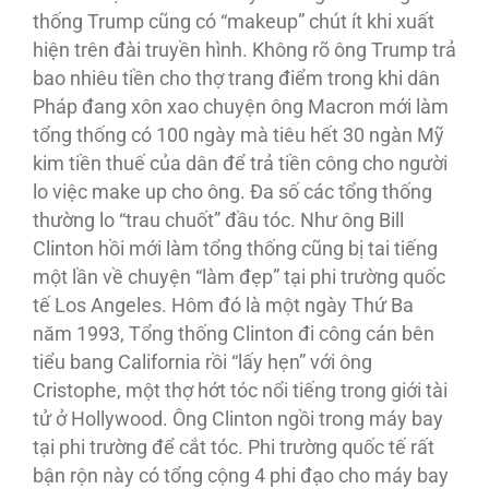
thống Trump cũng có “makeup” chút ít khi xuất
hiện trên đài truyền hình. Không rõ ông Trump trả
bao nhiêu tiền cho thợ trang điểm trong khi dân
Pháp đang xôn xao chuyện ông Macron mới làm
tổng thống có 100 ngày mà tiêu hết 30 ngàn Mỹ
kim tiền thuế của dân để trả tiền công cho người
lo việc make up cho ông. Ða số các tổng thống
thường lo “trau chuốt” đầu tóc. Như ông Bill
Clinton hồi mới làm tổng thống cũng bị tai tiếng
một lần về chuyện “làm đẹp” tại phi trường quốc
tế Los Angeles. Hôm đó là một ngày Thứ Ba
năm 1993, Tổng thống Clinton đi công cán bên
tiểu bang California rồi “lấy hẹn” với ông
Cristophe, một thợ hớt tóc nổi tiếng trong giới tài
tử ở Hollywood. Ông Clinton ngồi trong máy bay
tại phi trường để cắt tóc. Phi trường quốc tế rất
bận rộn này có tổng cộng 4 phi đạo cho máy bay