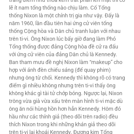
trang điểm như thoa kem trát phấn lên mặt thì có
lẽ ít nam tổng thống nào chịu làm. Cố Tổng
thống Nixon là một chính trị gia như vậy. Ðấy là
năm 1960, lần đầu tiên hai ứng cử viên tổng
thống Cộng hòa và Dân chủ tranh luận với nhau
trên ti-vi. Ông Nixon lúc bấy giờ đang làm Phó
Tổng thống được đảng Cộng hòa đề cử ra đấu
với ứng cử viên của đảng Dân chủ là Kennedy.
Ban tham mưu đề nghị Nixon làm “makeup” cho
hợp với ánh đèn chiếu sáng (để quay phim)
nhưng ông từ chối. Kennedy thì không rõ có trang
điểm gì nhiều không nhưng trên ti-vi thấy ông
không khác gì tài tử chớp bóng. Ngược lại, Nixon
trông vừa già vừa xấu trên màn hình ti-vi mặc dù
ông ăn nói hùng hồn hơn hẳn Kennedy. Hôm đó
hầu như các thính giả (theo dõi trên radio) đều
thích Nixon trong khi những khán giả theo dõi
trên ti-vi lại khoái Kennedy. Ðương kim Tổng