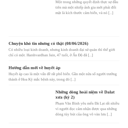
Một trong những quyết định thực sự đầu
tiên mà một nhiếp ảnh gia mới phải đối
mặt là kích thước cảm biến, và nó [...]
Chuyện khó tin nhưng có thật (08/06/2026)
Có nhiều loại kinh doanh, nhưng kinh doanh đại sứ quán thì thế giới
chỉ có một. Harshvardhan Jain, 47 tuổi, ở Ấn Độ đã [...]
Hướng dẫn mới về huyết áp
Huyết áp cao là một vấn đề rất phổ biến. Gần một nửa số người trưởng
thành ở Hoa Kỳ mắc bệnh này, trong đó [...]
Những dòng hoài niệm về Dalat
xưa (kỳ 2)
Phạm Văn Bình yêu mến Đà Lạt rất nhiều
vì người đọc cảm nhận được qua những
dòng tùy bút của ông vô vàn lưu [...]