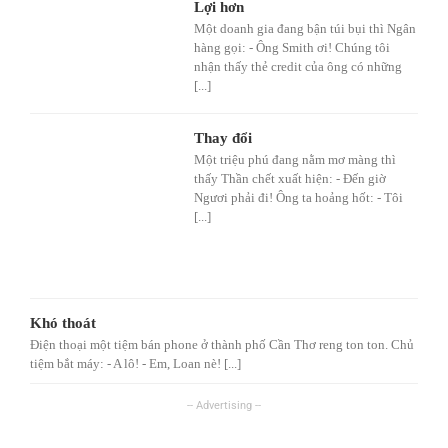
Lợi hơn
Một doanh gia đang bận túi bụi thì Ngân
hàng gọi: - Ông Smith ơi! Chúng tôi
nhận thấy thẻ credit của ông có những
[...]
Thay đổi
Một triệu phú đang nằm mơ màng thì
thấy Thần chết xuất hiện: - Đến giờ
Ngươi phải đi! Ông ta hoảng hốt: - Tôi
[...]
Khó thoát
Điện thoại một tiệm bán phone ở thành phố Cần Thơ reng ton ton. Chủ
tiệm bắt máy: - A lô! - Em, Loan nè! [...]