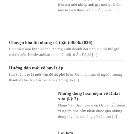
tiên mà một nhiếp ảnh gia mới phải đối
mặt là kích thước cảm biến, và nó [...]
Chuyện khó tin nhưng có thật (08/06/2026)
Có nhiều loại kinh doanh, nhưng kinh doanh đại sứ quán thì thế giới
chỉ có một. Harshvardhan Jain, 47 tuổi, ở Ấn Độ đã [...]
Hướng dẫn mới về huyết áp
Huyết áp cao là một vấn đề rất phổ biến. Gần một nửa số người trưởng
thành ở Hoa Kỳ mắc bệnh này, trong đó [...]
Những dòng hoài niệm về Dalat
xưa (kỳ 2)
Phạm Văn Bình yêu mến Đà Lạt rất nhiều
vì người đọc cảm nhận được qua những
dòng tùy bút của ông vô vàn lưu [...]
Lợi hơn