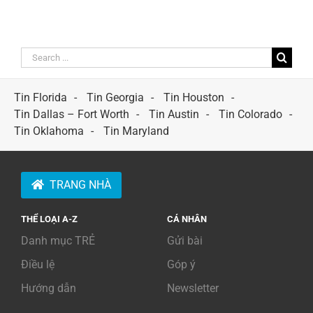
Search
for:
Tin Florida
Tin Georgia
Tin Houston
Tin Dallas – Fort Worth
Tin Austin
Tin Colorado
Tin Oklahoma
Tin Maryland
TRANG NHÀ
THỂ LOẠI A-Z
CÁ NHÂN
Danh mục TRẺ
Gửi bài
Điều lệ
Góp ý
Hướng dẫn
Newsletter