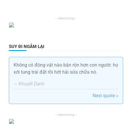
SUY ĐI NGẪM LẠI
Không có động vật nào bận rộn hơn con người: họ
xới tung trái đất rồi hớt hải sửa chữa nó.
—
Khuyết Danh
Next quote »