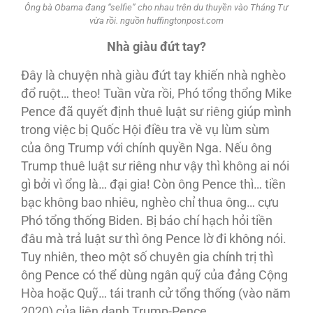
Ông bà Obama đang “selfie” cho nhau trên du thuyền vào Tháng Tư
vừa rồi. nguồn huffingtonpost.com
Nhà giàu đứt tay?
Đây là chuyện nhà giàu đứt tay khiến nhà nghèo
đổ ruột… theo! Tuần vừa rồi, Phó tổng thổng Mike
Pence đã quyết định thuê luật sư riêng giúp mình
trong việc bị Quốc Hội điều tra về vụ lùm sùm
của ông Trump với chính quyền Nga. Nếu ông
Trump thuê luật sư riêng như vậy thì không ai nói
gì bởi vì ổng là… đại gia! Còn ông Pence thì… tiền
bạc không bao nhiêu, nghèo chỉ thua ông… cựu
Phó tổng thống Biden. Bị báo chí hạch hỏi tiền
đâu mà trả luật sư thì ông Pence lờ đi không nói.
Tuy nhiên, theo một số chuyên gia chính trị thì
ông Pence có thể dùng ngân quỹ của đảng Cộng
Hòa hoặc Quỹ… tái tranh cử tổng thống (vào năm
2020) của liên danh Trump-Pence.