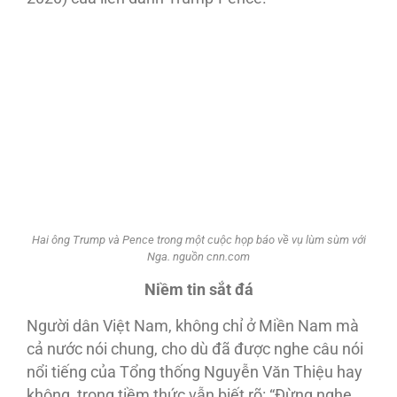
Hai ông Trump và Pence trong một cuộc họp báo về vụ lùm sùm với
Nga. nguồn cnn.com
Niềm tin sắt đá
Người dân Việt Nam, không chỉ ở Miền Nam mà
cả nước nói chung, cho dù đã được nghe câu nói
nổi tiếng của Tổng thống Nguyễn Văn Thiệu hay
không, trong tiềm thức vẫn biết rõ: “Ðừng nghe