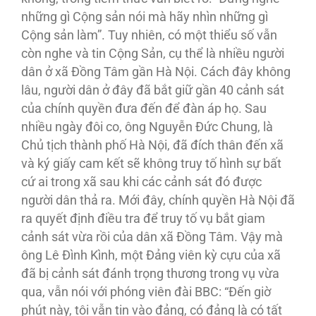
những gì Cộng sản nói mà hãy nhìn những gì
Cộng sản làm”. Tuy nhiên, có một thiểu số vẫn
còn nghe và tin Cộng Sản, cụ thể là nhiều người
dân ở xã Ðồng Tâm gần Hà Nội. Cách đây không
lâu, người dân ở đây đã bắt giữ gần 40 cảnh sát
của chính quyền đưa đến để đàn áp họ. Sau
nhiều ngày đôi co, ông Nguyễn Ðức Chung, là
Chủ tịch thành phố Hà Nội, đã đích thân đến xã
và ký giấy cam kết sẽ không truy tố hình sự bất
cứ ai trong xã sau khi các cảnh sát đó được
người dân thả ra. Mới đây, chính quyền Hà Nội đã
ra quyết định điều tra để truy tố vụ bắt giam
cảnh sát vừa rồi của dân xã Ðồng Tâm. Vậy mà
ông Lê Ðình Kình, một Ðảng viên kỳ cựu của xã
đã bị cảnh sát đánh trọng thương trong vụ vừa
qua, vẫn nói với phóng viên đài BBC: “Ðến giờ
phút này, tôi vẫn tin vào đảng, có đảng là có tất