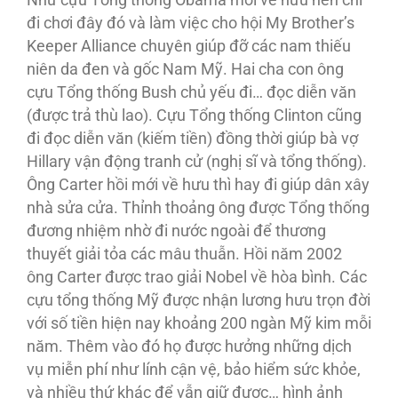
Như cựu Tổng thống Obama mới về hưu nên chỉ
đi chơi đây đó và làm việc cho hội My Brother’s
Keeper Alliance chuyên giúp đỡ các nam thiếu
niên da đen và gốc Nam Mỹ. Hai cha con ông
cựu Tổng thống Bush chủ yếu đi… đọc diễn văn
(được trả thù lao). Cựu Tổng thống Clinton cũng
đi đọc diễn văn (kiếm tiền) đồng thời giúp bà vợ
Hillary vận động tranh cử (nghị sĩ và tổng thống).
Ông Carter hồi mới về hưu thì hay đi giúp dân xây
nhà sửa cửa. Thỉnh thoảng ông được Tổng thống
đương nhiệm nhờ đi nước ngoài để thương
thuyết giải tỏa các mâu thuẫn. Hồi năm 2002
ông Carter được trao giải Nobel về hòa bình. Các
cựu tổng thống Mỹ được nhận lương hưu trọn đời
với số tiền hiện nay khoảng 200 ngàn Mỹ kim mỗi
năm. Thêm vào đó họ được hưởng những dịch
vụ miễn phí như lính cận vệ, bảo hiểm sức khỏe,
và nhiều thứ khác để vẫn giữ được… hình ảnh