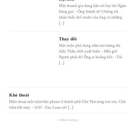
Một doanh gia đang bận túi bụi thì Ngân
hàng gọi: - Ông Smith ơi! Chúng tôi
nhận thấy thẻ credit của ông có những
[...]
Thay đổi
Một triệu phú đang nằm mơ màng thì
thấy Thần chết xuất hiện: - Đến giờ
Ngươi phải đi! Ông ta hoảng hốt: - Tôi
[...]
Khó thoát
Điện thoại một tiệm bán phone ở thành phố Cần Thơ reng ton ton. Chủ
tiệm bắt máy: - A lô! - Em, Loan nè! [...]