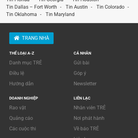
Tin Dallas – Fort Worth
Tin Austin
Tin Colorado
Tin Oklahoma
Tin Maryland
TRANG NHÀ
THỂ LOẠI A-Z
CÁ NHÂN
Danh mục TRẺ
Gửi bài
Điều lệ
Góp ý
Hướng dẫn
Newsletter
DOANH NGHIỆP
LIÊN LẠC
Rao vặt
Nhân viên TRẺ
Quảng cáo
Nơi phát hành
Các cuộc thi
Về báo TRẺ