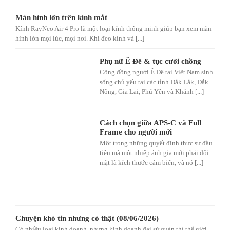
Màn hình lớn trên kính mắt
Kính RayNeo Air 4 Pro là một loại kính thông minh giúp bạn xem màn
hình lớn mọi lúc, mọi nơi. Khi đeo kính và [...]
Phụ nữ Ê Đê & tục cưới chồng
Cộng đồng người Ê Đê tại Việt Nam sinh
sống chủ yếu tại các tỉnh Đắk Lắk, Đắk
Nông, Gia Lai, Phú Yên và Khánh [...]
Cách chọn giữa APS-C và Full
Frame cho người mới
Một trong những quyết định thực sự đầu
tiên mà một nhiếp ảnh gia mới phải đối
mặt là kích thước cảm biến, và nó [...]
Chuyện khó tin nhưng có thật (08/06/2026)
Có nhiều loại kinh doanh, nhưng kinh doanh đại sứ quán thì thế giới