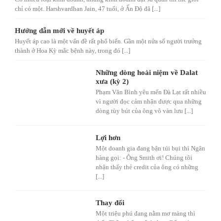
chỉ có một. Harshvardhan Jain, 47 tuổi, ở Ấn Độ đã [...]
Hướng dẫn mới về huyết áp
Huyết áp cao là một vấn đề rất phổ biến. Gần một nửa số người trưởng
thành ở Hoa Kỳ mắc bệnh này, trong đó [...]
Những dòng hoài niệm về Dalat
xưa (kỳ 2)
Phạm Văn Bình yêu mến Đà Lạt rất nhiều
vì người đọc cảm nhận được qua những
dòng tùy bút của ông vô vàn lưu [...]
Lợi hơn
Một doanh gia đang bận túi bụi thì Ngân
hàng gọi: - Ông Smith ơi! Chúng tôi
nhận thấy thẻ credit của ông có những
[...]
Thay đổi
Một triệu phú đang nằm mơ màng thì