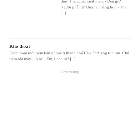
thấy Thần chết xuất hiện: - Đến giờ
Ngươi phải đi! Ông ta hoảng hốt: - Tôi
[...]
Khó thoát
Điện thoại một tiệm bán phone ở thành phố Cần Thơ reng ton ton. Chủ
tiệm bắt máy: - A lô! - Em, Loan nè! [...]