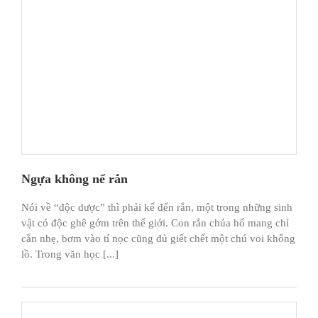
Ngựa không nể rắn
Nói về “độc dược” thì phải kể đến rắn, một trong những sinh
vật có độc ghê gớm trên thế giới. Con rắn chúa hổ mang chỉ
cắn nhẹ, bơm vào tí nọc cũng đủ giết chết một chú voi khổng
lồ. Trong văn học [...]