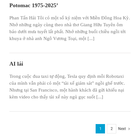
Potomac 1975-2025’
Phan Tấn Hải Tôi có một số kỷ niệm với Miền Đông Hoa Kỳ.
Nhớ những ngày cùng theo nhà thơ Giang Hữu Tuyên ôm
báo dưới mưa tuyết lất phất. Nhớ những buổi chiều ngồi tới
khuya ở nhà anh Ngô Vương Toại, một [...]
AI lái
Trong cuộc đua taxi tự động, Tesla quy định mỗi Robotaxi
của mình vẫn phải có một “tài xế giám sát” ngồi ghế trước.
Nhưng tại San Francisco, một hành khách đã gửi khiếu nại
kèm video cho thấy tài xế này ngủ gục suốt [...]
1
2
Next