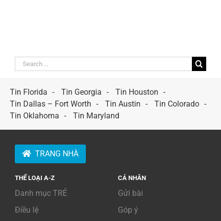
Search
for:
Tin Florida
Tin Georgia
Tin Houston
Tin Dallas – Fort Worth
Tin Austin
Tin Colorado
Tin Oklahoma
Tin Maryland
TRANG NHÀ
THỂ LOẠI A-Z
CÁ NHÂN
Danh mục TRẺ
Gửi bài
Điều lệ
Góp ý