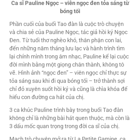
Ca sĩ Pauline Ngọc – viên ngọc đen tỏa sáng từ
bóng tối
Phần cuối của buổi Tao đàn là cuộc trò chuyện
và chia sẻ của Pauline Ngọc, tác giả hồi ký Ngọc
Đen. Từ tuổi thơ nghèo khó, thân phận con lai,
đến những năm tháng lưu lạc và hành trình tìm
lại chính mình trong âm nhạc, Pauline kể lại cuộc
đời mình bằng một giọng chân thành, không tô
vẽ. Hình ảnh “ngọc đen” – viên ngọc chỉ thực sự
tỏa sáng sau khi đi qua bóng tối – trở thành sợi
chỉ đỏ xuyên suốt hồi ký và cũng là chìa khóa để
hiểu con đường ca hát của chị.
3 ca khúc Pauline trình bày trong buổi Tao đàn
không chỉ là những bài hát quen thuộc, mà còn là
3 dấu mốc quan trọng trong đời ca sĩ của chị.
Mạch trò chuyện mở ra từ La Petite Gamine, ca