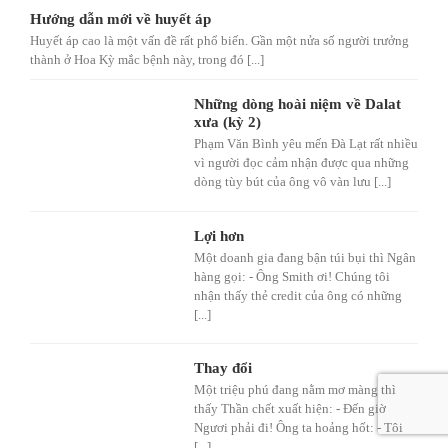
Hướng dẫn mới về huyết áp
Huyết áp cao là một vấn đề rất phổ biến. Gần một nửa số người trưởng
thành ở Hoa Kỳ mắc bệnh này, trong đó [...]
Những dòng hoài niệm về Dalat
xưa (kỳ 2)
Phạm Văn Bình yêu mến Đà Lạt rất nhiều
vì người đọc cảm nhận được qua những
dòng tùy bút của ông vô vàn lưu [...]
Lợi hơn
Một doanh gia đang bận túi bụi thì Ngân
hàng gọi: - Ông Smith ơi! Chúng tôi
nhận thấy thẻ credit của ông có những
[...]
Thay đổi
Một triệu phú đang nằm mơ màng thì
thấy Thần chết xuất hiện: - Đến giờ
Ngươi phải đi! Ông ta hoảng hốt: - Tôi
[...]