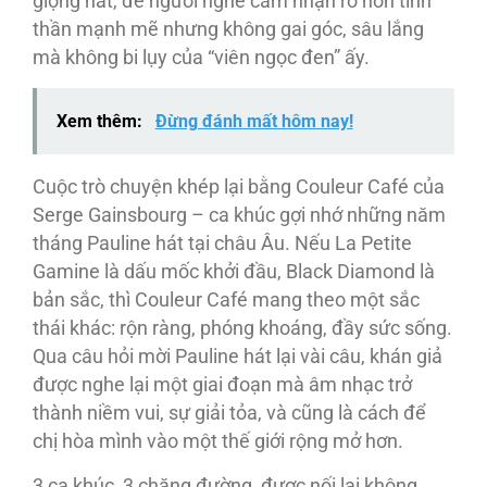
giọng hát, để người nghe cảm nhận rõ hơn tinh
thần mạnh mẽ nhưng không gai góc, sâu lắng
mà không bi lụy của “viên ngọc đen” ấy.
Xem thêm:
Đừng đánh mất hôm nay!
Cuộc trò chuyện khép lại bằng Couleur Café của
Serge Gainsbourg – ca khúc gợi nhớ những năm
tháng Pauline hát tại châu Âu. Nếu La Petite
Gamine là dấu mốc khởi đầu, Black Diamond là
bản sắc, thì Couleur Café mang theo một sắc
thái khác: rộn ràng, phóng khoáng, đầy sức sống.
Qua câu hỏi mời Pauline hát lại vài câu, khán giả
được nghe lại một giai đoạn mà âm nhạc trở
thành niềm vui, sự giải tỏa, và cũng là cách để
chị hòa mình vào một thế giới rộng mở hơn.
3 ca khúc, 3 chặng đường, được nối lại không