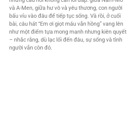
những câu hỏi không cần lời đáp: giữa Nam-Mô
và A-Men, giữa hư vô và yêu thương, con người
bấu víu vào đâu để tiếp tục sống. Và rồi, ở cuối
bài, câu hát “Em ơi giọt máu vẫn hồng” vang lên
như một điểm tựa mong manh nhưng kiên quyết
– nhắc rằng, dù lạc lối đến đâu, sự sống và tình
người vẫn còn đó.