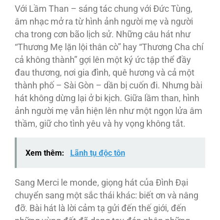
Với Lầm Than – sáng tác chung với Đức Tùng,
âm nhạc mở ra từ hình ảnh người mẹ và người
cha trong cơn bão lịch sử. Những câu hát như
“Thương Mẹ lặn lội thân cò” hay “Thương Cha chí
cả không thành” gợi lên một ký ức tập thể đầy
đau thương, nơi gia đình, quê hương và cả một
thành phố – Sài Gòn – dần bị cuốn đi. Nhưng bài
hát không dừng lại ở bi kịch. Giữa lầm than, hình
ảnh người mẹ vẫn hiện lên như một ngọn lửa âm
thầm, giữ cho tình yêu và hy vọng không tắt.
Xem thêm:
Lãnh tụ độc tôn
Sang Merci le monde, giọng hát của Đình Đại
chuyển sang một sắc thái khác: biết ơn và nâng
đỡ. Bài hát là lời cảm tạ gửi đến thế giới, đến