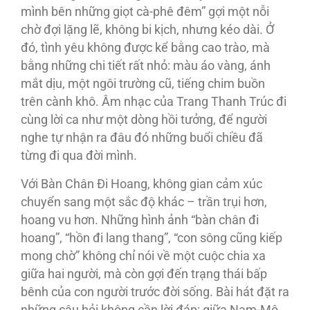
mình bên những giọt cà-phê đêm” gợi một nỗi
chờ đợi lặng lẽ, không bi kịch, nhưng kéo dài. Ở
đó, tình yêu không được kể bằng cao trào, mà
bằng những chi tiết rất nhỏ: màu áo vàng, ánh
mắt dịu, một ngôi trường cũ, tiếng chim buồn
trên cành khô. Âm nhạc của Trang Thanh Trúc đi
cùng lời ca như một dòng hồi tưởng, để người
nghe tự nhận ra đâu đó những buổi chiều đã
từng đi qua đời mình.
Với Bàn Chân Đi Hoang, không gian cảm xúc
chuyển sang một sắc độ khác – trần trụi hơn,
hoang vu hơn. Những hình ảnh “bàn chân đi
hoang”, “hồn đi lang thang”, “con sông cũng kiếp
mong chờ” không chỉ nói về một cuộc chia xa
giữa hai người, mà còn gợi đến trạng thái bấp
bênh của con người trước đời sống. Bài hát đặt ra