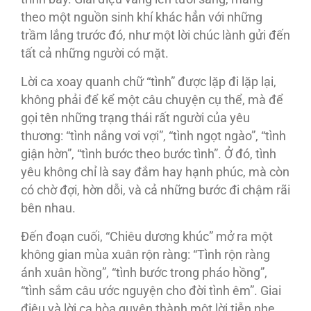
theo một nguồn sinh khí khác hẳn với những
trầm lắng trước đó, như một lời chúc lành gửi đến
tất cả những người có mặt.
Lời ca xoay quanh chữ “tình” được lặp đi lặp lại,
không phải để kể một câu chuyện cụ thể, mà để
gọi tên những trạng thái rất người của yêu
thương: “tình nắng vơi vợi”, “tình ngọt ngào”, “tình
giận hờn”, “tình bước theo bước tình”. Ở đó, tình
yêu không chỉ là say đắm hay hạnh phúc, mà còn
có chờ đợi, hờn dỗi, và cả những bước đi chậm rãi
bên nhau.
Đến đoạn cuối, “Chiêu dương khúc” mở ra một
không gian mùa xuân rộn ràng: “Tình rộn ràng
ánh xuân hồng”, “tình bước trong pháo hồng”,
“tình sắm câu ước nguyện cho đời tình êm”. Giai
điệu và lời ca hòa quyện thành một lời tiễn nhẹ