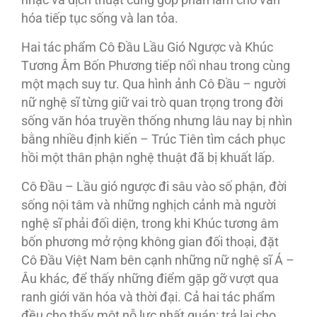
nhạc và dịch thuật cùng góp phần làm cho văn
hóa tiếp tục sống và lan tỏa.
Hai tác phẩm Cô Đầu Lầu Gió Ngược và Khúc
Tương Âm Bốn Phương tiếp nối nhau trong cùng
một mạch suy tư. Qua hình ảnh Cô Đầu – người
nữ nghệ sĩ từng giữ vai trò quan trọng trong đời
sống văn hóa truyền thống nhưng lâu nay bị nhìn
bằng nhiều định kiến – Trúc Tiên tìm cách phục
hồi một thân phận nghệ thuật đã bị khuất lấp.
Cô Đầu – Lầu gió ngược đi sâu vào số phận, đời
sống nội tâm và những nghịch cảnh mà người
nghệ sĩ phải đối diện, trong khi Khúc tương âm
bốn phương mở rộng không gian đối thoại, đặt
Cô Đầu Việt Nam bên cạnh những nữ nghệ sĩ Á –
Âu khác, để thấy những điểm gặp gỡ vượt qua
ranh giới văn hóa và thời đại. Cả hai tác phẩm
đều cho thấy một nỗ lực nhất quán: trả lại cho