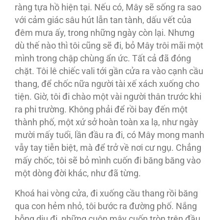
ràng tựa hồ hiện tại. Nếu có, Mây sẽ sống ra sao
với cảm giác sâu hút lẫn tan tành, dấu vết của
đêm mưa ấy, trong những ngày còn lại. Nhưng
dù thế nào thì tôi cũng sẽ đi, bỏ Mây trôi mãi một
mình trong chập chùng ẩn ức. Tất cả đã đóng
chặt. Tôi lê chiếc vali tới gần cửa ra vào cạnh cầu
thang, để chốc nữa người tài xế xách xuống cho
tiện. Giờ, tôi đi chào một vài người thân trước khi
ra phi trường. Không phải để rồi bay đến một
thành phố, một xứ sở hoàn toàn xa lạ, như ngày
mười mấy tuổi, lần đầu ra đi, có Mây mong manh
vẫy tay tiễn biệt, mà để trở về nơi cư ngụ. Chẳng
mấy chốc, tôi sẽ bỏ mình cuốn đi băng băng vào
một dòng đời khác, như đã từng.
Khoá hai vòng cửa, đi xuống cầu thang rồi băng
qua con hẻm nhỏ, tôi bước ra đường phố. Nắng
bỗng dịu đi, những cuộn mây cuốn tròn trên đầu