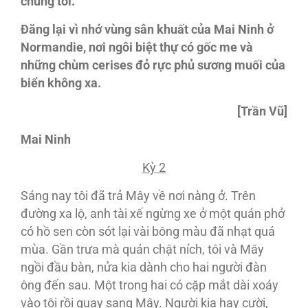
chúng tôi.
Đăng lại vì nhớ vùng sân khuất của Mai Ninh ở
Normandie, nơi ngôi biệt thự có gốc me và
những chùm cerises đỏ rực phủ sương muối của
biển không xa.
[Trần Vũ]
Mai Ninh
Kỳ 2
Sáng nay tôi đã trả Mây về nơi nàng ở. Trên
đường xa lộ, anh tài xế ngừng xe ở một quán phở
có hồ sen còn sót lại vài bông màu đã nhạt quá
mùa. Gần trưa mà quán chật ních, tôi và Mây
ngồi đầu bàn, nửa kia dành cho hai người đàn
ông đến sau. Một trong hai có cặp mắt dài xoáy
vào tôi rồi quay sang Mây. Người kia hay cười,