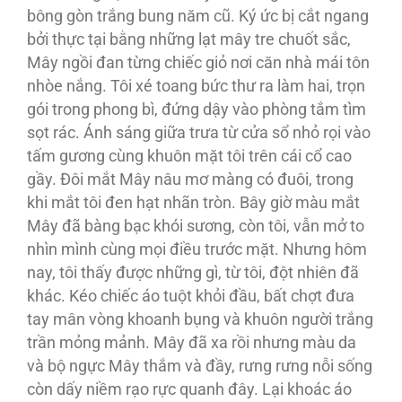
bông gòn trắng bung năm cũ. Ký ức bị cắt ngang
bởi thực tại bằng những lạt mây tre chuốt sắc,
Mây ngồi đan từng chiếc giỏ nơi căn nhà mái tôn
nhòe nắng. Tôi xé toang bức thư ra làm hai, trọn
gói trong phong bì, đứng dậy vào phòng tắm tìm
sọt rác. Ánh sáng giữa trưa từ cửa sổ nhỏ rọi vào
tấm gương cùng khuôn mặt tôi trên cái cổ cao
gầy. Đôi mắt Mây nâu mơ màng có đuôi, trong
khi mắt tôi đen hạt nhãn tròn. Bây giờ màu mắt
Mây đã bàng bạc khói sương, còn tôi, vẫn mở to
nhìn mình cùng mọi điều trước mặt. Nhưng hôm
nay, tôi thấy được những gì, từ tôi, đột nhiên đã
khác. Kéo chiếc áo tuột khỏi đầu, bất chợt đưa
tay mân vòng khoanh bụng và khuôn người trắng
trần mỏng mảnh. Mây đã xa rồi nhưng màu da
và bộ ngực Mây thắm và đầy, rưng rưng nỗi sống
còn dấy niềm rạo rực quanh đây. Lại khoác áo