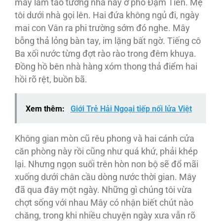
mày làm tao tưởng nhà này ở phố Đạm Tiên. Mẹ
tôi dưới nhà gọi lên. Hai đứa không ngủ đi, ngày
mai con Vân ra phi trường sớm đó nghe. Mây
bỗng thả lỏng bàn tay, im lặng bất ngờ. Tiếng cô
Ba xối nước từng đợt rào rào trong đêm khuya.
Đồng hồ bên nhà hàng xóm thong thả điểm hai
hồi rõ rệt, buồn bã.
Xem thêm:
Giới Trẻ Hải Ngoại tiếp nối lửa Việt
Không gian mòn cũ rêu phong và hai cánh cửa
căn phòng này rồi cũng như quá khứ, phải khép
lại. Nhưng ngọn suối trên hòn non bộ sẽ đổ mãi
xuống dưới chân cầu dòng nước thời gian. Mây
đã qua đây một ngày. Những gì chúng tôi vừa
chợt sống với nhau Mây có nhận biết chút nào
chăng, trong khi nhiều chuyện ngày xưa vẫn rõ