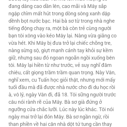
đang dâng cao dần lên, cao mãi và Mây sắp
ngập chìm mất hút trong dòng sông xanh dập
dềnh bọt nước bạc. Hai bà sơ từ trong nhà nghe
tiếng động chạy ra, một bà còn trẻ cùng người
bạn tôi xông vào kéo Mây lại. Nàng vừa giằng co
vừa hét. Khi Mây bị đưa trở lại chiếc chõng tre,
nàng sừng sộ, giựt mạnh cánh tay khỏi sự kềm
giữ, nhưng sau đó ngoan ngoãn ngồi xuống bên
tôi. Mây lại hiền từ như trước, vẻ suy nghĩ đăm
chiêu, cất giọng trầm trầm quan trọng. Này Vân,
nghĩ xem, cu Tuấn học giỏi thật, nhưng mới mấy
tuổi đầu mà đã được nhà nước cho đi du học rồi
à, vô lý, ngày Vân đi, đã 18. Tôi sững người trước
câu nói rành rẽ của Mây. Bà sơ già đứng ở
ngưỡng cửa chắc lưỡi. Lúc này lúc khác. Tôi nói
ngày mai trở lại đón Mây. Bà sơ ngần ngừ, rồi
than phiền về hai căn nhà dột tứ tung cần thay