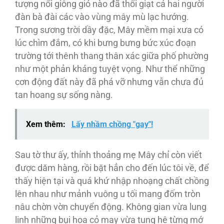
tượng nổi giông gió nào đã thổi giạt cả hai người
đàn bà đài các vào vùng mây mù lạc hướng.
Trong sương trời dầy đặc, Mây mềm mại xưa có
lúc chìm đắm, có khi bưng bưng bức xúc đoạn
trường tới thênh thang thân xác giữa phố phường
như một phản kháng tuyệt vọng. Như thể những
cơn động đất này đã phá vỡ nhưng vẫn chưa đủ
tan hoang sự sống nàng.
Xem thêm:
Lấy nhầm chồng "gay"!
Sau tờ thư ấy, thỉnh thoảng mẹ Mây chỉ còn viết
được dăm hàng, rồi bặt hẳn cho đến lúc tôi về, để
thấy hiện tại và quá khứ nhập nhoạng chất chồng
lên nhau như mảnh vuông u tối mang đốm tròn
nâu chờn vờn chuyển động. Không gian vừa lung
linh những bụi hoa cỏ may vừa tung hê từng mớ