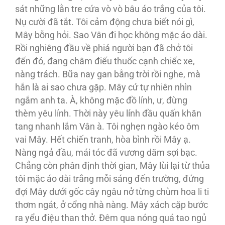
sát những lằn tre cứa vò vò bâu áo trắng của tôi.
Nụ cười đã tắt. Tôi cảm động chưa biết nói gì,
Mây bỗng hỏi. Sao Vân đi học không mặc áo dài.
Rồi nghiêng đầu về phiá người bạn đã chở tôi
đến đó, đang châm điếu thuốc cạnh chiếc xe,
nàng trách. Bữa nay gan bằng trời rồi nghe, mà
hắn là ai sao chưa gặp. Mây cứ tự nhiên nhìn
ngắm anh ta. À, không mặc đồ lính, ư, đừng
thèm yêu lính. Thời này yêu lính đầu quấn khăn
tang nhanh lắm Vân à. Tôi nghẹn ngào kéo ôm
vai Mây. Hết chiến tranh, hòa bình rồi Mây ạ.
Nàng ngả đầu, mái tóc đã vương dăm sợi bạc.
Chẳng còn phân định thời gian, Mây lùi lại từ thủa
tôi mặc áo dài trắng mỗi sáng đến trường, đứng
đợi Mây dưới gốc cây ngâu nở từng chùm hoa li ti
thơm ngát, ở cổng nhà nàng. Mây xách cặp bước
ra yểu điệu than thở. Đêm qua nóng quá tao ngủ