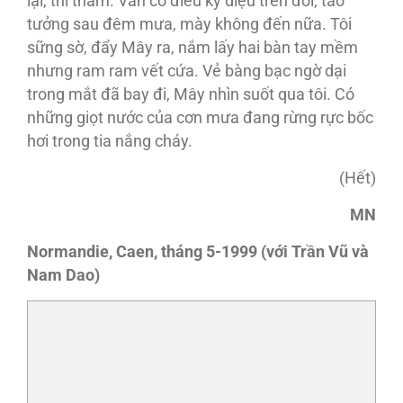
lại, thì thầm. Vẫn có điều kỳ diệu trên đời, tao
tưởng sau đêm mưa, mày không đến nữa. Tôi
sững sờ, đẩy Mây ra, nắm lấy hai bàn tay mềm
nhưng ram ram vết cứa. Vẻ bàng bạc ngờ dại
trong mắt đã bay đi, Mây nhìn suốt qua tôi. Có
những giọt nước của cơn mưa đang rừng rực bốc
hơi trong tia nắng cháy.
(Hết)
MN
Normandie, Caen, tháng 5-1999 (với Trần Vũ và
Nam Dao)