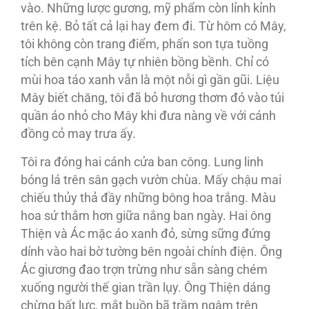
vào. Những lược gương, mỹ phẩm còn lỉnh kỉnh
trên kệ. Bỏ tất cả lại hay đem đi. Từ hôm có Mây,
tôi không còn trang điểm, phấn son tựa tuồng
tích bên cạnh Mây tự nhiên bồng bềnh. Chỉ có
mùi hoa táo xanh vẫn là một nỗi gì gần gũi. Liệu
Mây biết chăng, tôi đã bỏ hương thơm đó vào túi
quần áo nhỏ cho Mây khi đưa nàng về với cánh
đồng cỏ may trưa ấy.
Tôi ra đóng hai cánh cửa ban công. Lung linh
bóng lá trên sân gạch vườn chùa. Mấy chậu mai
chiếu thủy thả đầy những bông hoa trắng. Màu
hoa sứ thắm hơn giữa nắng ban ngày. Hai ông
Thiện và Ác mặc áo xanh đỏ, sừng sững đứng
dính vào hai bờ tường bên ngoài chính điện. Ông
Ác giương đao trợn trừng như sẵn sàng chém
xuống người thế gian trần lụy. Ông Thiện dáng
chừng bất lực, mắt buồn bã trầm ngâm trên