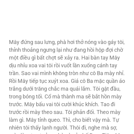
Mây đứng sau lưng, phà hơi thở nóng vào gáy tôi,
thỉnh thoảng ngưng lại như đang hồi hộp đợi chờ
một điều gì bất chợt sẽ xảy ra. Hai bàn tay Mây
dịu nhỉu xoa vai tôi rồi vuốt lần xuống cánh tay
trần. Sao vai mình không tròn như cô Ba mày nhỉ.
Rồi Mây tiếp tục xuýt xoa. Giá cô Ba mặc quần áo
trắng dưới trăng chắc ma quái lắm. Tôi gật đầu,
trong bóng tối. Cổ mà thành ma sẽ bắt hồn mày
trước. Mây bấu vai tôi cười khúc khích. Tao đi
trước rồi mày theo sau. Tôi phản đối. Theo mày
làm gì. Mây tỉnh queo. Thì, cho biết vậy mà. Tự
nhiên tôi thấy lạnh người. Thôi đi, nghe mà sợ,