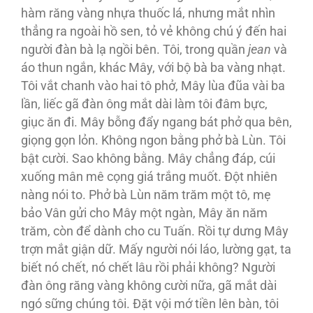
hàm răng vàng nhựa thuốc lá, nhưng mắt nhìn
thẳng ra ngoài hồ sen, tỏ vẻ không chú ý đến hai
người đàn bà lạ ngồi bên. Tôi, trong quần
jean
và
áo thun ngắn, khác Mây, với bộ bà ba vàng nhạt.
Tôi vắt chanh vào hai tô phở, Mây lùa đũa vài ba
lần, liếc gã đàn ông mắt dài làm tôi đâm bực,
giục ăn đi. Mây bỗng đẩy ngang bát phở qua bên,
giọng gọn lỏn. Không ngon bằng phở bà Lùn. Tôi
bật cười. Sao không bằng. Mây chẳng đáp, cúi
xuống mân mê cọng giá trắng muốt. Đột nhiên
nàng nói to. Phở bà Lùn năm trăm một tô, mẹ
bảo Vân gửi cho Mây một ngàn, Mây ăn năm
trăm, còn để dành cho cu Tuấn. Rồi tự dưng Mây
trợn mắt giận dữ. Mấy người nói láo, lường gạt, ta
biết nó chết, nó chết lâu rồi phải không? Người
đàn ông răng vàng không cười nữa, gã mắt dài
ngó sững chúng tôi. Đặt vội mớ tiền lên bàn, tôi