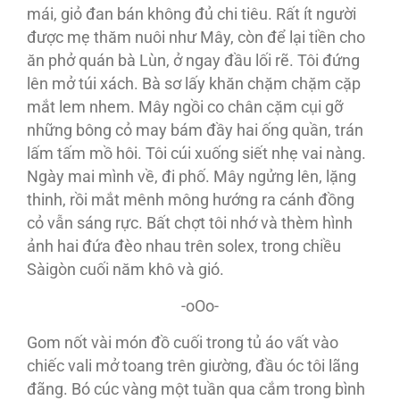
mái, giỏ đan bán không đủ chi tiêu. Rất ít người
được mẹ thăm nuôi như Mây, còn để lại tiền cho
ăn phở quán bà Lùn, ở ngay đầu lối rẽ. Tôi đứng
lên mở túi xách. Bà sơ lấy khăn chặm chặm cặp
mắt lem nhem. Mây ngồi co chân cặm cụi gỡ
những bông cỏ may bám đầy hai ống quần, trán
lấm tấm mồ hôi. Tôi cúi xuống siết nhẹ vai nàng.
Ngày mai mình về, đi phố. Mây ngửng lên, lặng
thinh, rồi mắt mênh mông hướng ra cánh đồng
cỏ vẫn sáng rực. Bất chợt tôi nhớ và thèm hình
ảnh hai đứa đèo nhau trên solex, trong chiều
Sàigòn cuối năm khô và gió.
-oOo-
Gom nốt vài món đồ cuối trong tủ áo vất vào
chiếc vali mở toang trên giường, đầu óc tôi lãng
đãng. Bó cúc vàng một tuần qua cắm trong bình