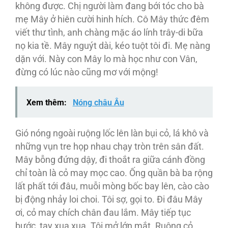
không được. Chị người làm đang bới tóc cho bà
mẹ Mây ở hiên cười hinh hích. Cô Mây thức đêm
viết thư tình, anh chàng mặc áo lính trây-di bữa
nọ kia tề. Mây nguýt dài, kéo tuột tôi đi. Mẹ nàng
dặn với. Này con Mây lo mà học như con Vân,
đừng có lúc nào cũng mơ với mộng!
Xem thêm:
Nóng châu Âu
Gió nóng ngoài ruộng lốc lên làn bụi cỏ, lá khô và
những vụn tre họp nhau chạy tròn trên sân đất.
Mây bỗng đứng dậy, đi thoắt ra giữa cánh đồng
chỉ toàn là cỏ may mọc cao. Ống quần bà ba rộng
lất phất tới đâu, muỗi mòng bốc bay lên, cào cào
bị động nhảy loi choi. Tôi sợ, gọi to. Đi đâu Mây
ơi, cỏ may chích chân đau lắm. Mây tiếp tục
bước, tay xua xua. Tôi mở lớn mắt. Ruộng cỏ