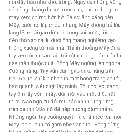
nơi đây hầu như khô, trống. Ngay cả những vồng
cải cũng chẳng đủ sức mọc cao, chỉ có đồng cỏ
may xem chừng hớn hở. Bà sơ lăng xăng bên
Mây, cười nói lép chép, nhưng Mây không trả lời,
lặng lẽ rê cái gáo dừa rót từng sợi nước, rồi lại
đến thò vào cái lu dưới ống máng nghiêng vẹo,
thõng xuống từ mái nhà. Thỉnh thoảng Mây đưa
tay vén tóc ra sau tai. Tôi xót xa lặng nhìn, cử chỉ
này thân thuộc quá. Bỗng Mây ngửng lên ngó ra
đường nắng. Tay vẫn cầm gáo dừa, nàng trân
trối. Rồi tôi chỉ kịp nhận ra một bóng trắng ập tới,
bao quanh, siết chặt lấy mình. Tôi chới với dang
tay ôm lấy vòm mây, dúi mặt vào một điều rất
thực. Nào ngờ, từ đó, mùi táo xanh rưng rưng,
trên da thịt Mây nó đã hấp hương đằm thắm.
Những ngón tay cuống quýt níu chân tóc tôi, môi
Mây lần quanh cổ gặm nhẹ vành tai. Bỗng dừng