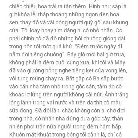
chiếc chiếu hoa trải ra tận thềm. Hình như sắp là
giờ khóa lễ, thấp thoáng những ngọn đèn hoa
sen cháy đỏ và vài bóng người quỳ gối sau khung
cửa. Tôi loay hoay tìm dáng ni cô nhỏ nhắn. Có
phải chính cô đã đổ những hồi chuông gióng dài
trong hồn tôi một quá khứ. ‘‘Đêm trước ngày đi
nằm đợi tiếng chuông’’. Bây giờ mới hai giờ trưa,
không phải là đêm cuối cùng xưa, khi tôi và Mây
đã vào giường bỗng nghe tiếng kẹt cửa vọng lên,
vội tung mùng chạy ra. Bắt gặp cô Ba sắp bước
vào căn nhà tắm nhỏ trong góc sân, tấm áo cô
khoác lơ lửng trên người không cài nút. Ánh trăng
lóng lánh trong vại nước và trên da thịt cô màu
sữa đọng. Đã đôi lần, chắc không còn ai chờ đợi
trong nhà, cô nhẩn nha đứng dựa gốc cây, thản
nhiên phơi trần nửa người trong đêm hâm hấp.
Khuôn mặt khuất trong bóng tối cành lá, chỉ có