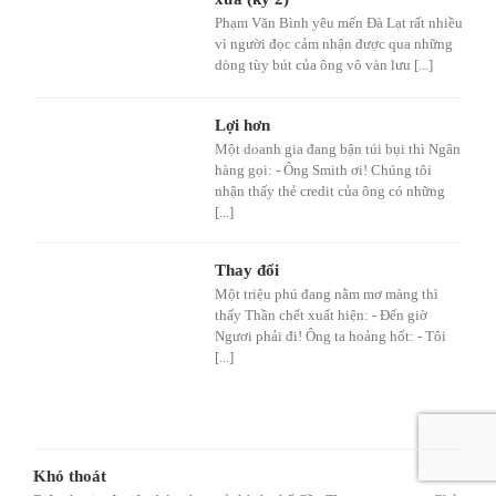
Phạm Văn Bình yêu mến Đà Lạt rất nhiều
vì người đọc cảm nhận được qua những
dòng tùy bút của ông vô vàn lưu [...]
Lợi hơn
Một doanh gia đang bận túi bụi thì Ngân
hàng gọi: - Ông Smith ơi! Chúng tôi
nhận thấy thẻ credit của ông có những
[...]
Thay đổi
Một triệu phú đang nằm mơ màng thì
thấy Thần chết xuất hiện: - Đến giờ
Ngươi phải đi! Ông ta hoảng hốt: - Tôi
[...]
Khó thoát