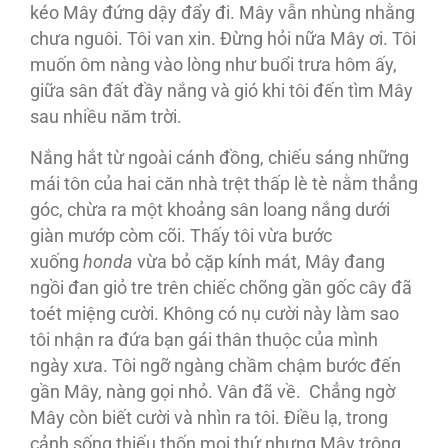
kéo Mây đứng dậy đẩy đi. Mây vẫn nhùng nhằng
chưa nguôi. Tôi van xin. Đừng hỏi nữa Mây ơi. Tôi
muốn ôm nàng vào lòng như buổi trưa hôm ấy,
giữa sân đất đầy nắng và gió khi tôi đến tìm Mây
sau nhiều năm trời.
Nắng hắt từ ngoài cánh đồng, chiếu sáng những
mái tôn của hai căn nhà trệt thấp lè tè nằm thẳng
góc, chừa ra một khoảng sân loang nắng dưới
giàn mướp còm cõi. Thấy tôi vừa bước
xuống
honda
vừa bỏ cặp kính mát, Mây đang
ngồi đan giỏ tre trên chiếc chõng gần gốc cây đã
toét miệng cười. Không có nụ cười này làm sao
tôi nhận ra đứa bạn gái thân thuộc của mình
ngày xưa. Tôi ngỡ ngàng chầm chậm bước đến
gần Mây, nàng gọi nhỏ. Vân đã về. Chẳng ngờ
Mây còn biết cười và nhìn ra tôi. Điều lạ, trong
cảnh sống thiếu thốn mọi thứ nhưng Mây trông