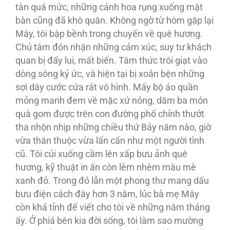
tàn quá mức, những cánh hoa rụng xuống mặt
bàn cũng đã khô quăn. Không ngờ từ hôm gặp lại
Mây, tôi bập bềnh trong chuyến về quê hương.
Chủ tâm đón nhận những cảm xúc, suy tư khách
quan bị đẩy lui, mất biến. Tâm thức trôi giạt vào
dòng sông ký ức, và hiện tại bị xoắn bện những
sợi dây cước cứa rát vô hình. Mấy bộ áo quần
mỏng manh đem về mặc xứ nóng, dăm ba món
quà gom được trên con đường phố chính thướt
tha nhộn nhịp những chiều thứ Bảy năm nào, giờ
vừa thân thuộc vừa lấn cấn như một người tình
cũ. Tôi cúi xuống cầm lên xấp bưu ảnh quê
hương, kỹ thuật in ấn còn lèm nhèm màu mè
xanh đỏ. Trong đó lẫn một phong thư mang dấu
bưu điện cách đây hơn 3 năm, lúc bà mẹ Mây
còn khá tỉnh để viết cho tôi về những năm tháng
ấy. Ở phiá bên kia đời sống, tôi làm sao mường