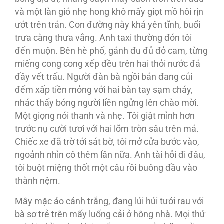
và một làn gió nhẹ hong khô mấy giọt mồ hôi rịn
ướt trên trán. Con đường này khá yên tĩnh, buổi
trưa càng thưa vắng. Anh taxi thường đón tôi
đến muộn. Bên hè phố, gánh đu đủ đỏ cam, từng
miếng cong cong xếp đều trên hai thỏi nước đá
đầy vết trấu. Người đàn bà ngồi bán đang cúi
đếm xấp tiền mỏng với hai bàn tay sạm cháy,
nhác thấy bóng người liền ngửng lên chào mời.
Một giọng nói thanh và nhẹ. Tôi giật mình hơn
trước nụ cười tươi với hai lõm tròn sâu trên má.
Chiếc xe đã trờ tới sát bờ, tôi mở cửa bước vào,
ngoảnh nhìn cô thêm lần nữa. Anh tài hỏi đi đâu,
tôi buột miệng thốt một câu rồi buông đầu vào
thành nệm.
Mây mặc áo cánh trắng, đang lúi húi tưới rau với
bà sơ trẻ trên mấy luống cải ở hông nhà. Mọi thứ