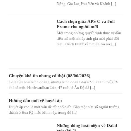
Nông, Gia Lai, Phú Yên và Khánh [...]
Cách chọn giữa APS-C và Full
Frame cho người mới
Một trong những quyết định thực sự đầu
tiên mà một nhiếp ảnh gia mới phải đối
mặt là kích thước cảm biến, và nó [...]
Chuyện khó tin nhưng có thật (08/06/2026)
Có nhiều loại kinh doanh, nhưng kinh doanh đại sứ quán thì thế giới
chỉ có một. Harshvardhan Jain, 47 tuổi, ở Ấn Độ đã [...]
Hướng dẫn mới về huyết áp
Huyết áp cao là một vấn đề rất phổ biến. Gần một nửa số người trưởng
thành ở Hoa Kỳ mắc bệnh này, trong đó [...]
Những dòng hoài niệm về Dalat
xưa (kỳ 2)