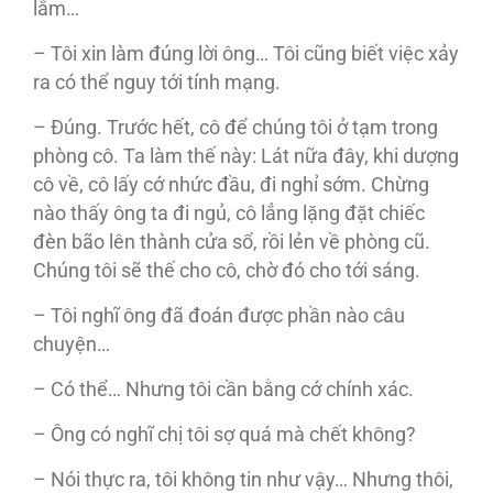
lắm…
– Tôi xin làm đúng lời ông… Tôi cũng biết việc xảy
ra có thể nguy tới tính mạng.
– Đúng. Trước hết, cô để chúng tôi ở tạm trong
phòng cô. Ta làm thế này: Lát nữa đây, khi dượng
cô về, cô lấy cớ nhức đầu, đi nghỉ sớm. Chừng
nào thấy ông ta đi ngủ, cô lẳng lặng đặt chiếc
đèn bão lên thành cửa sổ, rồi lẻn về phòng cũ.
Chúng tôi sẽ thế cho cô, chờ đó cho tới sáng.
– Tôi nghĩ ông đã đoán được phần nào câu
chuyện…
– Có thể… Nhưng tôi cần bằng cớ chính xác.
– Ông có nghĩ chị tôi sợ quá mà chết không?
– Nói thực ra, tôi không tin như vậy… Nhưng thôi,