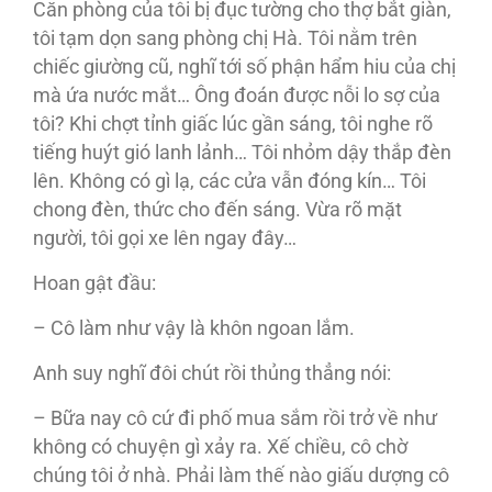
Căn phòng của tôi bị đục tường cho thợ bắt giàn,
tôi tạm dọn sang phòng chị Hà. Tôi nằm trên
chiếc giường cũ, nghĩ tới số phận hẩm hiu của chị
mà ứa nước mắt… Ông đoán được nỗi lo sợ của
tôi? Khi chợt tỉnh giấc lúc gần sáng, tôi nghe rõ
tiếng huýt gió lanh lảnh… Tôi nhỏm dậy thắp đèn
lên. Không có gì lạ, các cửa vẫn đóng kín… Tôi
chong đèn, thức cho đến sáng. Vừa rõ mặt
người, tôi gọi xe lên ngay đây…
Hoan gật đầu:
– Cô làm như vậy là khôn ngoan lắm.
Anh suy nghĩ đôi chút rồi thủng thẳng nói:
– Bữa nay cô cứ đi phố mua sắm rồi trở về như
không có chuyện gì xảy ra. Xế chiều, cô chờ
chúng tôi ở nhà. Phải làm thế nào giấu dượng cô