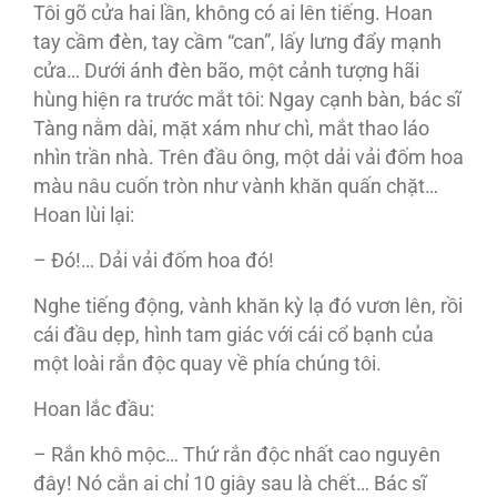
Tôi gõ cửa hai lần, không có ai lên tiếng. Hoan
tay cầm đèn, tay cầm “can”, lấy lưng đẩy mạnh
cửa… Dưới ánh đèn bão, một cảnh tượng hãi
hùng hiện ra trước mắt tôi: Ngay cạnh bàn, bác sĩ
Tàng nằm dài, mặt xám như chì, mắt thao láo
nhìn trần nhà. Trên đầu ông, một dải vải đốm hoa
màu nâu cuốn tròn như vành khăn quấn chặt…
Hoan lùi lại:
– Đó!… Dải vải đốm hoa đó!
Nghe tiếng động, vành khăn kỳ lạ đó vươn lên, rồi
cái đầu dẹp, hình tam giác với cái cổ bạnh của
một loài rắn độc quay về phía chúng tôi.
Hoan lắc đầu:
– Rắn khô mộc… Thứ rắn độc nhất cao nguyên
đây! Nó cắn ai chỉ 10 giây sau là chết… Bác sĩ