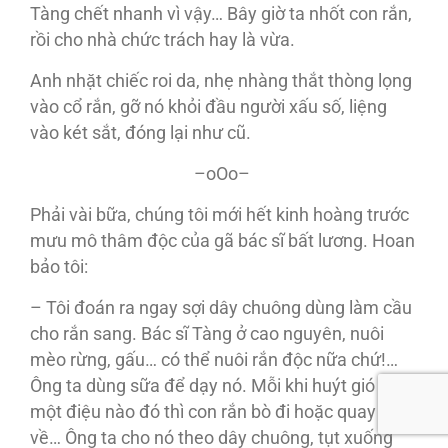
Tàng chết nhanh vì vậy… Bây giờ ta nhốt con rắn,
rồi cho nhà chức trách hay là vừa.
Anh nhặt chiếc roi da, nhẹ nhàng thắt thòng lọng
vào cổ rắn, gỡ nó khỏi đầu người xấu số, liệng
vào két sắt, đóng lại như cũ.
–oOo–
Phải vài bữa, chúng tôi mới hết kinh hoàng trước
mưu mô thâm độc của gã bác sĩ bất lương. Hoan
bảo tôi:
– Tôi đoán ra ngay sợi dây chuông dùng làm cầu
cho rắn sang. Bác sĩ Tàng ở cao nguyên, nuôi
mèo rừng, gấu… có thể nuôi rắn độc nữa chứ!…
Ông ta dùng sữa để dạy nó. Mỗi khi huýt gió theo
một điệu nào đó thì con rắn bò đi hoặc quay trở
về… Ông ta cho nó theo dây chuông, tụt xuống