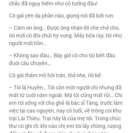
chắc đã nguy hiểm như cô tưởng đâu!
Cô gái yên dạ phần nào, giọng nói đã bớt run:
– Cám ơn ông… Được ông nhận lời che chở cho,
tôi mới có đôi chút hy vọng. Mấy bữa rày, tôi như
người mất hồn…
– Không sao đâu… Bây giờ cô cho tôi biết đầu
đuôi câu chuyện…
Cô gái thấm mồ hôi trán, thở nhẹ, rồi kể:
– Tôi là Huyền… Tôi còn một người chị nhưng đã
mất từ cuối năm ngoái. Má tôi cũng mất rồi… Chị
em tôi sống với cha ghẻ là bác sĩ Tàng, trước làm
việc tại cao nguyên, nay có tuổi, về trông coi khu
trại Lái Thiêu. Trại này là của mẹ tôi. Trong chúc
thư có ghi rõ: khi nào chị em tôi lấy chồng, ruộng