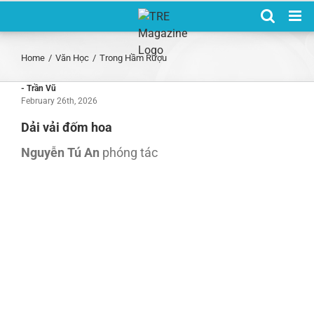
Skip
to
content
Home
/
Văn Học
/
Trong Hầm Rượu
- Trần Vũ
February 26th, 2026
Dải vải đốm hoa
Nguyễn Tú An
phóng tác