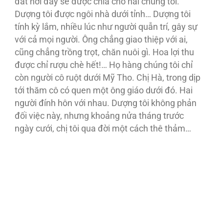
đất nơi đây sẽ được chia cho hai chúng tôi.
Dượng tôi được ngôi nhà dưới tỉnh… Dượng tôi
tính kỳ lắm, nhiều lúc như người quẫn trí, gây sự
với cả mọi người. Ông chẳng giao thiệp với ai,
cũng chẳng trồng trọt, chăn nuôi gì. Hoa lợi thu
được chỉ rượu chè hết!… Họ hàng chúng tôi chỉ
còn người cô ruột dưới Mỹ Tho. Chị Hà, trong dịp
tới thăm cô có quen một ông giáo dưới đó. Hai
người đính hôn với nhau. Dượng tôi không phản
đối việc này, nhưng khoảng nửa tháng trước
ngày cưới, chị tôi qua đời một cách thê thảm…