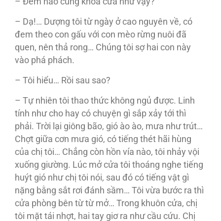
– Đêm nào cũng khóa cửa như vậy?
– Dạ!… Dượng tôi từ ngày ở cao nguyên về, có
đem theo con gấu với con mèo rừng nuôi đã
quen, nên thả rong… Chúng tôi sợ hai con này
vào phá phách.
– Tôi hiểu… Rồi sau sao?
– Tự nhiên tôi thao thức không ngủ được. Linh
tính như cho hay có chuyện gì sắp xảy tới thì
phải. Trời lại giông bão, gió ào ào, mưa như trút…
Chợt giữa cơn mưa gió, có tiếng thét hãi hùng
của chị tôi… Chẳng còn hồn vía nào, tôi nhảy vội
xuống giường. Lúc mở cửa tôi thoáng nghe tiếng
huýt gió như chị tôi nói, sau đó có tiếng vật gì
nặng bằng sắt rơi đánh sầm… Tôi vừa bước ra thì
cửa phòng bên từ từ mở… Trong khuôn cửa, chị
tôi mặt tái nhợt, hai tay giơ ra như cầu cứu. Chị