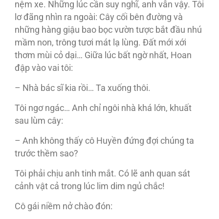
nệm xe. Những lúc cần suy nghĩ, anh vẫn vậy. Tôi
lơ đãng nhìn ra ngoài: Cây cối bên đường và
những hàng giậu bao bọc vườn tược bắt đầu nhú
mầm non, trông tươi mát lạ lùng. Đất mới xới
thơm mùi cỏ dại… Giữa lúc bất ngờ nhất, Hoan
đập vào vai tôi:
– Nhà bác sĩ kia rồi… Ta xuống thôi.
Tôi ngơ ngác… Anh chỉ ngôi nhà khá lớn, khuất
sau lùm cây:
– Anh không thấy cô Huyền đứng đợi chúng ta
trước thềm sao?
Tôi phải chịu anh tinh mắt. Có lẽ anh quan sát
cảnh vật cả trong lúc lim dim ngủ chắc!
Cô gái niềm nở chào đón: