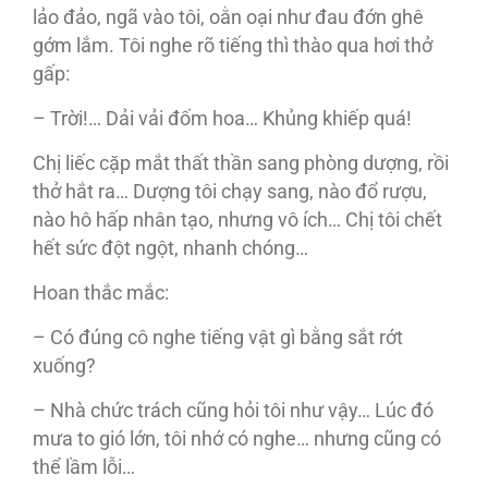
lảo đảo, ngã vào tôi, oằn oại như đau đớn ghê
gớm lắm. Tôi nghe rõ tiếng thì thào qua hơi thở
gấp:
– Trời!… Dải vải đốm hoa… Khủng khiếp quá!
Chị liếc cặp mắt thất thần sang phòng dượng, rồi
thở hắt ra… Dượng tôi chạy sang, nào đổ rượu,
nào hô hấp nhân tạo, nhưng vô ích… Chị tôi chết
hết sức đột ngột, nhanh chóng…
Hoan thắc mắc:
– Có đúng cô nghe tiếng vật gì bằng sắt rớt
xuống?
– Nhà chức trách cũng hỏi tôi như vậy… Lúc đó
mưa to gió lớn, tôi nhớ có nghe… nhưng cũng có
thể lầm lỗi…