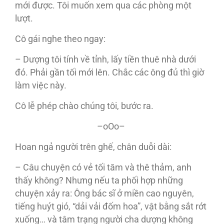
mới được. Tôi muốn xem qua các phòng một
lượt.
Cô gái nghe theo ngay:
– Dượng tôi tính về tỉnh, lấy tiền thuê nhà dưới
đó. Phải gần tối mới lên. Chắc các ông đủ thì giờ
làm việc này.
Cô lễ phép chào chúng tôi, bước ra.
–oOo–
Hoan ngả người trên ghế, chân duỗi dài:
– Câu chuyện có vẻ tối tăm và thê thảm, anh
thấy không? Nhưng nếu ta phối hợp những
chuyện xảy ra: Ông bác sĩ ở miền cao nguyên,
tiếng huýt gió, “dải vải đốm hoa”, vật bằng sắt rớt
xuống… và tâm trạng người cha dượng không