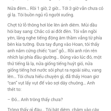
Nửa đêm… Rồi 1 giờ, 2 giờ… Tới 3 giờ vẫn chưa có
gì lạ. Tôi buồn ngủ rũ người xuống.
Chợt từ lỗ thông hơi lóe lên ánh diêm. Mùi dầu
hôi bay sang: Chắc có ai đốt đèn. Tôi vẫn ngồi
yên, lắng nghe tiếng động âm thầm vẳng từ phía
bên kia tường. Đưa tay đụng vào Hoan, tôi thấy
anh nắm cứng chiếc “can” gỗ… Rồi anh rón rén
nhích lại phía đầu giường… Đúng vào lúc đó, một
thứ tiếng là lạ, nửa giống tiếng huýt gió, nửa
giống tiếng hơi nước sôi phụt ra ngoài siêu, vang
lên… Tôi chưa hiểu chuyện gì, đã thấy Hoan giơ
“can” vụt lấy vụt để vào sợi dây chuông… Anh
thét to:
– Đó… Anh trông thấy chưa?
Trông thấy gì đâu… Tôi bật diêm, châm vào cây