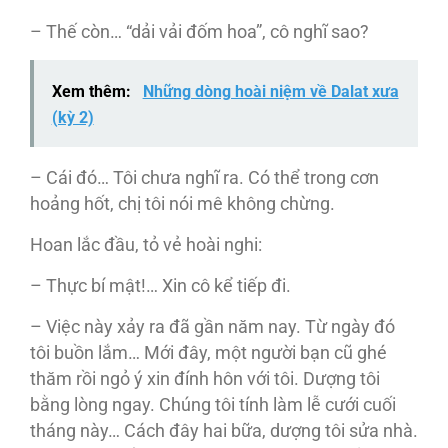
– Thế còn… “dải vải đốm hoa”, cô nghĩ sao?
Xem thêm:
Những dòng hoài niệm về Dalat xưa
(kỳ 2)
– Cái đó… Tôi chưa nghĩ ra. Có thể trong cơn
hoảng hốt, chị tôi nói mê không chừng.
Hoan lắc đầu, tỏ vẻ hoài nghi:
– Thực bí mật!… Xin cô kể tiếp đi.
– Việc này xảy ra đã gần năm nay. Từ ngày đó
tôi buồn lắm… Mới đây, một người bạn cũ ghé
thăm rồi ngỏ ý xin đính hôn với tôi. Dượng tôi
bằng lòng ngay. Chúng tôi tính làm lễ cưới cuối
tháng này… Cách đây hai bữa, dượng tôi sửa nhà.