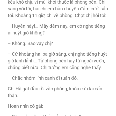
kêu khó chịu vì mùi khói thuốc lá phòng bên. Chị
sang với tôi, hai chị em bàn chuyện đám cưới sắp
tới. Khoảng 11 giờ, chị về phòng. Chợt chị hỏi tôi:
– Huyền này!… Mấy đêm nay, em có nghe tiếng
ai huýt gió không?
– Không. Sao vậy chị?
– Cứ khoảng hai ba giờ sáng, chị nghe tiếng huýt
gió lanh lảnh… Từ phòng bên hay từ ngoài vườn,
chẳng biết nữa. Chị tưởng em cũng nghe thấy.
– Chắc nhóm lính canh đi tuần đó.
Chị Hà gật đầu rồi vào phòng, khóa cửa lại cẩn
thận.
Hoan nhìn cô gái: