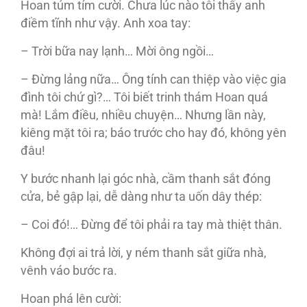
Hoan tủm tỉm cười. Chưa lúc nào tôi thấy anh
điềm tĩnh như vậy. Anh xoa tay:
– Trời bữa nay lạnh… Mời ông ngồi…
– Đừng lảng nữa… Ông tính can thiệp vào việc gia
đình tôi chứ gì?… Tôi biết trinh thám Hoan quá
mà! Lắm điều, nhiều chuyện… Nhưng lần này,
kiêng mặt tôi ra; báo trước cho hay đó, không yên
đâu!
Y bước nhanh lại góc nhà, cầm thanh sắt đóng
cửa, bẻ gập lại, dễ dàng như ta uốn dây thép:
– Coi đó!… Đừng để tôi phải ra tay mà thiệt thân.
Không đợi ai trả lời, y ném thanh sắt giữa nhà,
vênh váo bước ra.
Hoan phá lên cười: