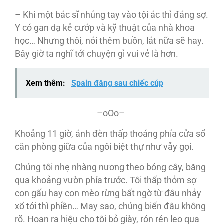
– Khi một bác sĩ nhúng tay vào tội ác thì đáng sợ.
Y có gan dạ kẻ cướp và kỹ thuật của nhà khoa
học… Nhưng thôi, nói thêm buồn, lát nữa sẽ hay.
Bây giờ ta nghĩ tới chuyện gì vui vẻ là hơn.
Xem thêm:
Spain đằng sau chiếc cúp
–oOo–
Khoảng 11 giờ, ánh đèn thấp thoáng phía cửa sổ
căn phòng giữa của ngôi biệt thự như vẫy gọi.
Chúng tôi nhẹ nhàng nương theo bóng cây, băng
qua khoảng vườn phía trước. Tôi thấp thỏm sợ
con gấu hay con mèo rừng bất ngờ từ đâu nhảy
xổ tới thì phiền… May sao, chúng biến đâu không
rõ. Hoan ra hiệu cho tôi bỏ giày, rón rén leo qua