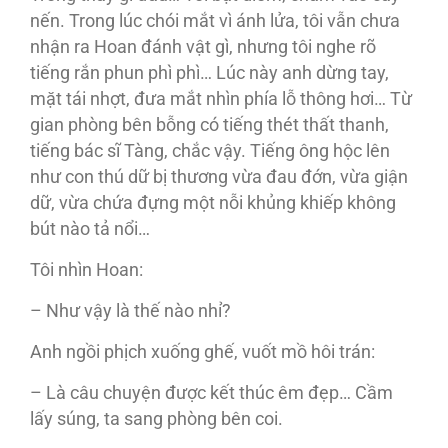
nến. Trong lúc chói mắt vì ánh lửa, tôi vẫn chưa
nhận ra Hoan đánh vật gì, nhưng tôi nghe rõ
tiếng rắn phun phì phì… Lúc này anh dừng tay,
mặt tái nhợt, đưa mắt nhìn phía lỗ thông hơi… Từ
gian phòng bên bỗng có tiếng thét thất thanh,
tiếng bác sĩ Tàng, chắc vậy. Tiếng ông hộc lên
như con thú dữ bị thương vừa đau đớn, vừa giận
dữ, vừa chứa đựng một nỗi khủng khiếp không
bút nào tả nổi…
Tôi nhìn Hoan:
– Như vậy là thế nào nhỉ?
Anh ngồi phịch xuống ghế, vuốt mồ hôi trán:
– Là câu chuyện được kết thúc êm đẹp… Cầm
lấy súng, ta sang phòng bên coi.