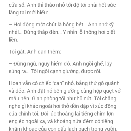
cửa sổ. Anh thì thào nhỏ tới độ tôi phải hết sức
lắng tai mới hiểu:
– Hơi động một chút là hỏng bét… Anh nhớ kỹ
nhé!… Đừng thắp đèn… Y nhìn lỗ thông hơi biết
liền.
Tôi gật. Anh dặn thêm:
– Đừng ngủ, nguy hiểm đó. Anh ngồi ghế, lấy
súng ra… Tôi ngồi cạnh giường, được rồi.
Hoan vẫn có chiếc “can” nhỏ, bằng thứ gỗ quánh
và dẻo. Anh đặt nó bên giường cùng hộp quẹt với
mẫu nến. Gian phòng tối như hũ nút. Tôi chẳng
nghe gì khác ngoài hơi thở dồn dập vì xúc động
của chính tôi. Đôi lúc thoảng lại tiếng chim lợn
eng éc ngoài xa, và khoảng nửa đêm có tiếng
khậm khoạc của con gấu lạch bạch trong vườn.