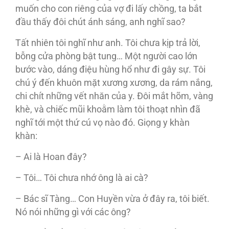
muốn cho con riêng của vợ đi lấy chồng, ta bắt
đầu thấy đôi chút ánh sáng, anh nghĩ sao?
Tất nhiên tôi nghĩ như anh. Tôi chưa kịp trả lời,
bỗng cửa phòng bật tung… Một người cao lớn
bước vào, dáng điệu hùng hổ như đi gây sự. Tôi
chú ý đến khuôn mặt xương xương, da rám nắng,
chi chít những vết nhăn của y. Đôi mắt hõm, vàng
khè, và chiếc mũi khoằm làm tôi thoạt nhìn đã
nghĩ tới một thứ cú vọ nào đó. Giọng y khàn
khàn:
– Ai là Hoan đây?
– Tôi… Tôi chưa nhớ ông là ai cà?
– Bác sĩ Tàng… Con Huyền vừa ở đây ra, tôi biết.
Nó nói những gì với các ông?