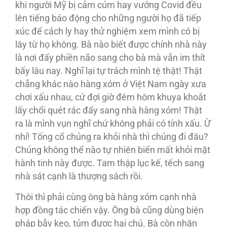
khi người Mỹ bị cảm cúm hay vướng Covid đều
lên tiếng báo động cho những người họ đã tiếp
xúc để cách ly hay thử nghiệm xem mình có bị
lây từ họ không. Bà nào biết được chính nhà này
là nơi đẩy phiền não sang cho bà mà vẫn im thít
bấy lâu nay. Nghĩ lại tự trách mình tệ thật! Thật
chẳng khác nào hàng xóm ở Việt Nam ngày xưa
chơi xấu nhau, cứ đợi giờ đêm hôm khuya khoắt
lấy chổi quét rác đẩy sang nhà hàng xóm! Thật
ra là mình vụn nghĩ chứ không phải có tính xấu. Ừ
nhỉ! Tống cổ chúng ra khỏi nhà thì chúng đi đâu?
Chúng không thể nào tự nhiên biến mất khỏi mặt
hành tinh này được. Tam thập lục kế, tếch sang
nhà sát cạnh là thượng sách rồi.
Thôi thì phải cùng ông bà hàng xóm cạnh nhà
hợp đồng tác chiến vậy. Ông bà cũng dùng biện
pháp bẫy keo, túm được hai chú. Bà còn nhăn