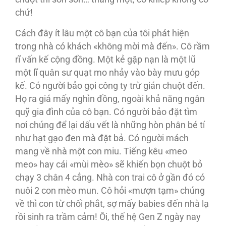
chứ!
Cách đây ít lâu một cô bạn của tôi phát hiện
trong nhà có khách «không mời mà đến». Cô rầm
rĩ vấn kế cộng đồng. Một kẻ gặp nạn là một lũ
một lĩ quân sư quạt mo nhảy vào bày mưu góp
kế. Có người bảo gọi công ty trừ gián chuột đến.
Họ ra giá mấy nghìn đồng, ngoài khả năng ngân
quỹ gia đình của cô bạn. Có người bảo đặt tìm
nơi chúng để lại dấu vết là những hòn phân bé tí
như hạt gạo đen mà đặt bả. Có người mách
mang về nhà một con miu. Tiếng kêu «meo
meo» hay cái «mùi mèo» sẽ khiến bọn chuột bỏ
chạy 3 chân 4 cẳng. Nhà con trai cô ở gần đó có
nuôi 2 con mèo mun. Cô hỏi «mượn tạm» chúng
về thì con từ chối phắt, sợ mấy babies đến nhà lạ
rồi sinh ra trầm cảm! Ôi, thế hệ Gen Z ngày nay