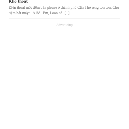
Khó thoát
Điện thoại một tiệm bán phone ở thành phố Cần Thơ reng ton ton. Chủ
tiệm bắt máy: - A lô! - Em, Loan nè! [...]