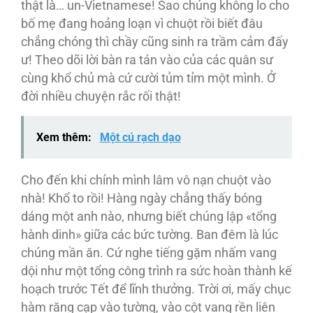
thật là… un-Vietnamese! Sao chúng không lo cho
bố mẹ đang hoảng loạn vì chuột rồi biết đâu
chẳng chóng thì chầy cũng sinh ra trầm cảm đấy
ư! Theo dõi lời bàn ra tán vào của các quân sư
cùng khổ chủ mà cứ cười tủm tỉm một mình. Ở
đời nhiều chuyện rắc rối thật!
Xem thêm:
Một cú rạch dạo
Cho đến khi chính mình lâm vô nạn chuột vào
nhà! Khổ to rồi! Hàng ngày chẳng thấy bóng
dáng một anh nào, nhưng biết chúng lập «tổng
hành dinh» giữa các bức tường. Ban đêm là lúc
chúng mần ăn. Cứ nghe tiếng gặm nhấm vang
dội như một tổng công trình ra sức hoàn thành kế
hoạch trước Tết để lĩnh thưởng. Trời ơi, mấy chục
hàm răng cạp vào tường, vào cột vang rền liên