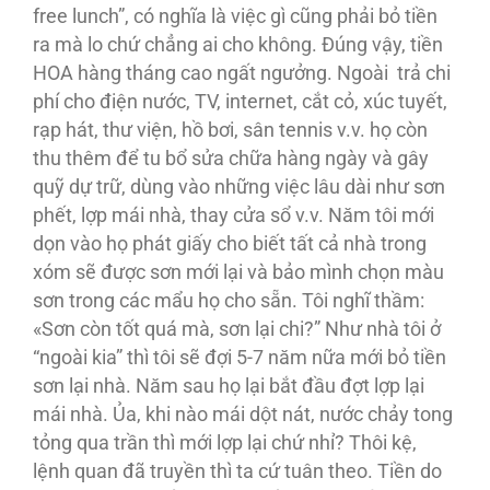
free lunch”, có nghĩa là việc gì cũng phải bỏ tiền
ra mà lo chứ chẳng ai cho không. Đúng vậy, tiền
HOA hàng tháng cao ngất ngưởng. Ngoài trả chi
phí cho điện nước, TV, internet, cắt cỏ, xúc tuyết,
rạp hát, thư viện, hồ bơi, sân tennis v.v. họ còn
thu thêm để tu bổ sửa chữa hàng ngày và gây
quỹ dự trữ, dùng vào những việc lâu dài như sơn
phết, lợp mái nhà, thay cửa sổ v.v. Năm tôi mới
dọn vào họ phát giấy cho biết tất cả nhà trong
xóm sẽ được sơn mới lại và bảo mình chọn màu
sơn trong các mẩu họ cho sẵn. Tôi nghĩ thầm:
«Sơn còn tốt quá mà, sơn lại chi?” Như nhà tôi ở
“ngoài kia” thì tôi sẽ đợi 5-7 năm nữa mới bỏ tiền
sơn lại nhà. Năm sau họ lại bắt đầu đợt lợp lại
mái nhà. Ủa, khi nào mái dột nát, nước chảy tong
tỏng qua trần thì mới lợp lại chứ nhỉ? Thôi kệ,
lệnh quan đã truyền thì ta cứ tuân theo. Tiền do