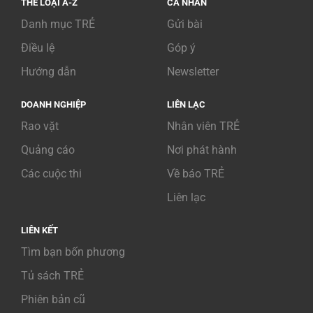
THỂ LOẠI A-Z
CÁ NHÂN
Danh mục TRẺ
Gửi bài
Điều lệ
Góp ý
Hướng dẫn
Newsletter
DOANH NGHIỆP
LIÊN LẠC
Rao vặt
Nhân viên TRẺ
Quảng cáo
Nơi phát hành
Các cuộc thi
Về báo TRẺ
Liên lạc
LIÊN KẾT
Tìm bạn bốn phương
Tủ sách TRẺ
Phiên bản cũ