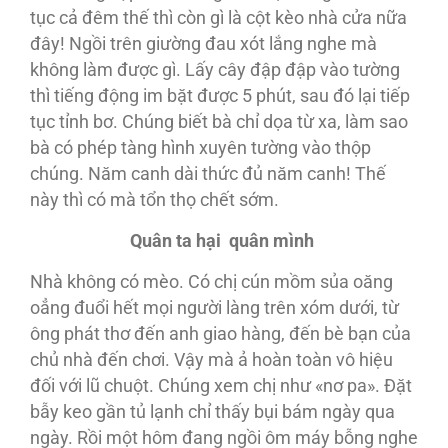
tục cả đêm thế thì còn gì là cột kèo nhà cửa nữa
đây! Ngồi trên giường đau xót lắng nghe mà
không làm được gì. Lấy cây đập đập vào tường
thì tiếng động im bặt được 5 phút, sau đó lại tiếp
tục tỉnh bơ. Chúng biết bà chỉ dọa từ xa, làm sao
bà có phép tàng hình xuyên tường vào thộp
chúng. Năm canh dài thức đủ năm canh! Thế
này thì có mà tổn thọ chết sớm.
Quân ta hại quân mình
Nhà không có mèo. Có chị cún mồm sủa oăng
oẳng đuổi hết mọi người làng trên xóm dưới, từ
ông phát thơ đến anh giao hàng, đến bè bạn của
chủ nhà đến chơi. Vậy mà ả hoàn toàn vô hiệu
đối với lũ chuột. Chúng xem chị như «nơ pa». Đặt
bẫy keo gần tủ lạnh chỉ thấy bụi bám ngày qua
ngày. Rồi một hôm đang ngồi ôm máy bỗng nghe