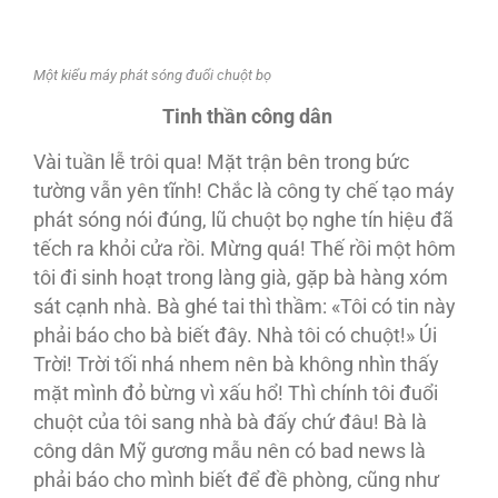
Một kiểu máy phát sóng đuổi chuột bọ
Tinh thần công dân
Vài tuần lễ trôi qua! Mặt trận bên trong bức
tường vẫn yên tĩnh! Chắc là công ty chế tạo máy
phát sóng nói đúng, lũ chuột bọ nghe tín hiệu đã
tếch ra khỏi cửa rồi. Mừng quá! Thế rồi một hôm
tôi đi sinh hoạt trong làng già, gặp bà hàng xóm
sát cạnh nhà. Bà ghé tai thì thầm: «Tôi có tin này
phải báo cho bà biết đây. Nhà tôi có chuột!» Úi
Trời! Trời tối nhá nhem nên bà không nhìn thấy
mặt mình đỏ bừng vì xấu hổ! Thì chính tôi đuổi
chuột của tôi sang nhà bà đấy chứ đâu! Bà là
công dân Mỹ gương mẫu nên có bad news là
phải báo cho mình biết để đề phòng, cũng như