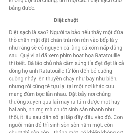
không đội trời chung, tìm mọi cách diệt sạch cho
bằng được.
Diệt chuột
Diệt sạch là sao? Người ta bảo nếu thấy một đứa
thò chân mặt đặt chân trái rón rén vào bếp là y
như rằng sẽ có nguyên cả làng cả xóm nấp đằng
sau. Quý vị ai đã xem phim hoạt họa Ratatouille
thì biết. Bà lão chủ nhà cầm súng tỉa đẹt đẹt là cả
dòng họ anh Ratatouille từ lớn đến bé cuống
cuồng nhảy lên thuyền chạy như bay như biến,
nhưng rồi cũng tề tựu lại tại một nơi khác cưu
mang đùm bọc lẫn nhau. Đặt bẫy nơi chúng
thường xuyên qua lại may ra túm được một hay
hai anh, nhưng mà chuột sinh sản nhanh như
thổi, ít lâu sau dân số lại lấp đầy đâu vào đó. Con
người mắn đẻ thì sinh sòn sòn năm một, còn
chuột thì sòn sòn… tháng một, có khiếp không cơ