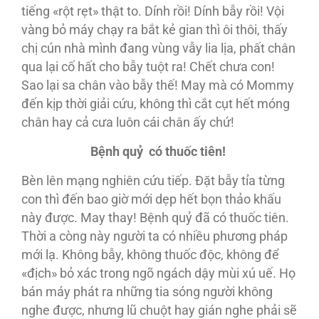
tiếng «rột rẹt» thật to. Dính rồi! Dính bẫy rồi! Vội
vàng bỏ máy chạy ra bắt kẻ gian thì ôi thôi, thấy
chị cún nhà mình đang vùng vẫy lia lịa, phất chân
qua lại cố hất cho bẫy tuột ra! Chết chưa con!
Sao lại sa chân vào bẫy thế! May mà có Mommy
đến kịp thời giải cứu, không thì cắt cụt hết móng
chân hay cả cưa luôn cái chân ấy chứ!
Bệnh quỷ có thuốc tiên!
Bèn lên mạng nghiên cứu tiếp. Đặt bẫy tỉa từng
con thì đến bao giờ mới dẹp hết bọn thảo khấu
này được. May thay! Bệnh quỷ đã có thuốc tiên.
Thời a còng này người ta có nhiều phương pháp
mới lạ. Không bẫy, không thuốc độc, không để
«địch» bỏ xác trong ngõ ngách dậy mùi xú uế. Họ
bán máy phát ra những tia sóng người không
nghe được, nhưng lũ chuột hay gián nghe phải sẽ