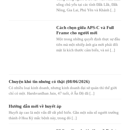
sống chủ yếu tại các tỉnh Đắk Lắk, Đắk
Nông, Gia Lai, Phú Yên và Khánh [...]
Cách chọn giữa APS-C và Full
Frame cho người mới
Một trong những quyết định thực sự đầu
tiên mà một nhiếp ảnh gia mới phải đối
mặt là kích thước cảm biến, và nó [...]
Chuyện khó tin nhưng có thật (08/06/2026)
Có nhiều loại kinh doanh, nhưng kinh doanh đại sứ quán thì thế giới
chỉ có một. Harshvardhan Jain, 47 tuổi, ở Ấn Độ đã [...]
Hướng dẫn mới về huyết áp
Huyết áp cao là một vấn đề rất phổ biến. Gần một nửa số người trưởng
thành ở Hoa Kỳ mắc bệnh này, trong đó [...]