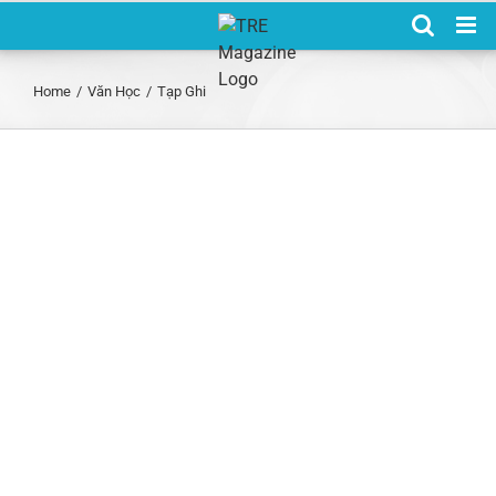
Skip
to
content
Home
/
Văn Học
/
Tạp Ghi