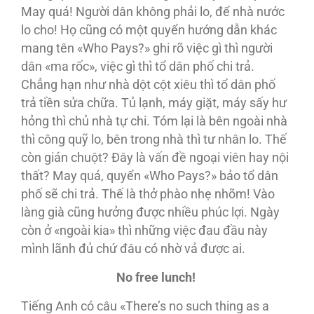
May quá! Người dân không phải lo, để nhà nước
lo cho! Họ cũng có một quyển hướng dẫn khác
mang tên «Who Pays?» ghi rõ việc gì thì người
dân «ma rốc», việc gì thì tổ dân phố chi trả.
Chẳng hạn như nhà dột cột xiêu thì tổ dân phố
trả tiền sửa chữa. Tủ lạnh, máy giặt, máy sấy hư
hỏng thì chủ nhà tự chi. Tóm lại là bên ngoài nhà
thì công quỹ lo, bên trong nhà thì tư nhân lo. Thế
còn gián chuột? Đây là vấn đề ngoại viên hay nội
thất? May quá, quyển «Who Pays?» bảo tổ dân
phố sẽ chi trả. Thế là thở phào nhẹ nhõm! Vào
làng già cũng hưởng được nhiều phúc lợi. Ngày
còn ở «ngoài kia» thì những việc đau đầu này
mình lãnh đủ chứ đâu có nhờ vả được ai.
No free lunch!
Tiếng Anh có câu «There’s no such thing as a