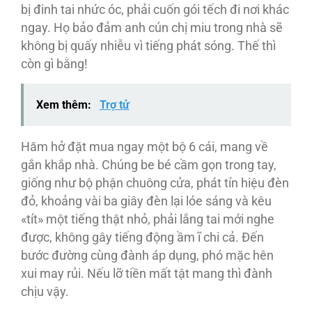
bị đinh tai nhức óc, phải cuốn gói tếch đi nơi khác
ngay. Họ bảo đảm anh cún chị miu trong nhà sẽ
không bị quấy nhiễu vì tiếng phát sóng. Thế thì
còn gì bằng!
Xem thêm:
Trợ tử
Hăm hở đặt mua ngay một bộ 6 cái, mang về
gắn khắp nhà. Chúng be bé cầm gọn trong tay,
giống như bộ phận chuông cửa, phát tín hiệu đèn
đỏ, khoảng vài ba giây đèn lại lóe sáng và kêu
«tít» một tiếng thật nhỏ, phải lắng tai mới nghe
được, không gây tiếng động ầm ĩ chi cả. Đến
bước đường cùng đành áp dụng, phó mặc hên
xui may rủi. Nếu lỡ tiền mất tật mang thì đành
chịu vậy.