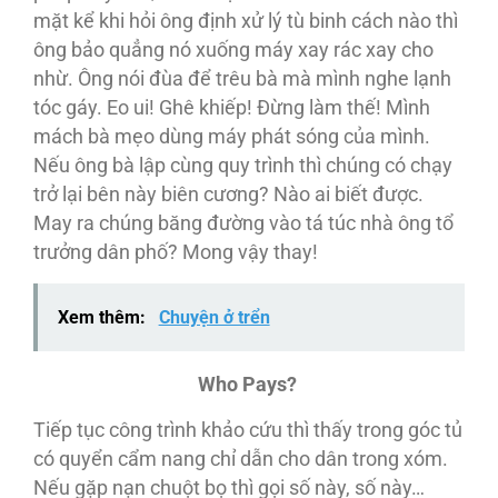
mặt kể khi hỏi ông định xử lý tù binh cách nào thì
ông bảo quẳng nó xuống máy xay rác xay cho
nhừ. Ông nói đùa để trêu bà mà mình nghe lạnh
tóc gáy. Eo ui! Ghê khiếp! Đừng làm thế! Mình
mách bà mẹo dùng máy phát sóng của mình.
Nếu ông bà lập cùng quy trình thì chúng có chạy
trở lại bên này biên cương? Nào ai biết được.
May ra chúng băng đường vào tá túc nhà ông tổ
trưởng dân phố? Mong vậy thay!
Xem thêm:
Chuyện ở trển
Who Pays?
Tiếp tục công trình khảo cứu thì thấy trong góc tủ
có quyển cẩm nang chỉ dẫn cho dân trong xóm.
Nếu gặp nạn chuột bọ thì gọi số này, số này…