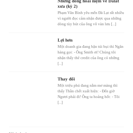
Những dòng hoài niệm về Dalat
xưa (kỳ 2)
Phạm Văn Bình yêu mến Đà Lạt rất nhiều
vì người đọc cảm nhận được qua những
dòng tùy bút của ông vô vàn lưu [...]
Lợi hơn
Một doanh gia đang bận túi bụi thì Ngân
hàng gọi: - Ông Smith ơi! Chúng tôi
nhận thấy thẻ credit của ông có những
[...]
Thay đổi
Một triệu phú đang nằm mơ màng thì
thấy Thần chết xuất hiện: - Đến giờ
Ngươi phải đi! Ông ta hoảng hốt: - Tôi
[...]