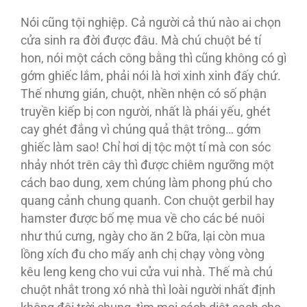
Nói cũng tội nghiệp. Cả người cả thú nào ai chọn
cửa sinh ra đời được đâu. Mà chú chuột bé tí
hon, nói một cách công bằng thì cũng không có gì
gớm ghiếc lắm, phải nói là hơi xinh xinh đấy chứ.
Thế nhưng gián, chuột, nhền nhện có số phận
truyền kiếp bị con người, nhất là phái yếu, ghét
cay ghét đắng vì chúng quả thật trông… gớm
ghiếc làm sao! Chỉ hơi dị tộc một tí mà con sóc
nhảy nhót trên cây thì được chiêm ngưỡng một
cách bao dung, xem chúng làm phong phú cho
quang cảnh chung quanh. Con chuột gerbil hay
hamster được bố mẹ mua về cho các bé nuôi
như thú cưng, ngày cho ăn 2 bữa, lại còn mua
lồng xích đu cho mấy anh chị chạy vòng vòng
kêu leng keng cho vui cửa vui nhà. Thế mà chú
chuột nhắt trong xó nhà thì loài người nhất định