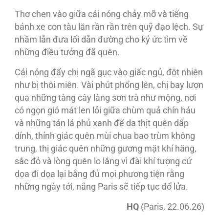
Thơ chen vào giữa cái nóng chảy mỡ và tiếng
bánh xe con tàu lăn rần rần trên quỹ đạo lệch. Sự
nhầm lẫn đưa lối dẫn đường cho ký ức tìm về
những điều tưởng đã quên.
Cái nóng đẩy chị ngã gục vào giấc ngủ, đột nhiên
như bị thôi miên. Vài phút phổng lên, chị bay lượn
qua những tàng cây làng sơn trà như mộng, nơi
có ngọn gió mát len lỏi giữa chùm quả chín háu
và những tán lá phủ xanh để da thịt quên dấp
dính, thính giác quên mùi chua bao trùm không
trung, thị giác quên những gương mặt khí hăng,
sắc đỏ và lòng quên lo lắng vì đài khí tượng cứ
dọa đi dọa lại bằng đủ mọi phương tiện rằng
những ngày tới, nắng Paris sẽ tiếp tục đổ lửa.
HQ
(Paris, 22.06.26)