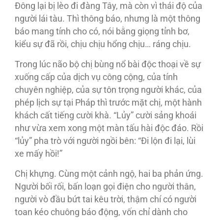
Đông lại bị lèo đi đàng Tây, mà còn vì thái độ của
người lái tàu. Thì thông báo, nhưng là một thông
báo mang tính cho có, nói bằng giọng tỉnh bơ,
kiểu sự đã rồi, chịu chịu hổng chịu… ráng chịu.
Trong lúc não bộ chị bùng nổ bài độc thoại về sự
xuống cấp của dịch vụ công cộng, của tính
chuyên nghiệp, của sự tôn trọng người khác, của
phép lịch sự tại Pháp thì trước mặt chị, một hành
khách cất tiếng cười khà. “Lủy” cười sảng khoái
như vừa xem xong một màn tấu hài độc đáo. Rồi
“lủy” pha trò với người ngồi bên: “Đi lộn đi lại, lùi
xe mấy hồi!”
Chị khựng. Cùng một cảnh ngộ, hai ba phản ứng.
Người bối rối, bấn loạn gọi điện cho người thân,
người vò đầu bứt tai kêu trời, thậm chí có người
toan kéo chuông báo động, vốn chỉ dành cho