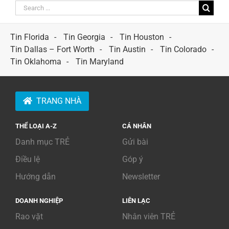
Search
for:
Tin Florida
Tin Georgia
Tin Houston
Tin Dallas – Fort Worth
Tin Austin
Tin Colorado
Tin Oklahoma
Tin Maryland
TRANG NHÀ
THỂ LOẠI A-Z
CÁ NHÂN
Danh mục TRẺ
Gửi bài
Điều lệ
Góp ý
Hướng dẫn
Newsletter
DOANH NGHIỆP
LIÊN LẠC
Rao vặt
Nhân viên TRẺ