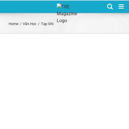
Skip
to
content
Home
/
Văn Học
/
Tạp Ghi