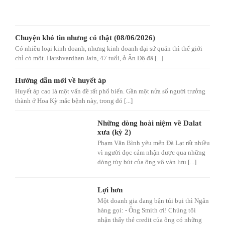
Chuyện khó tin nhưng có thật (08/06/2026)
Có nhiều loại kinh doanh, nhưng kinh doanh đại sứ quán thì thế giới
chỉ có một. Harshvardhan Jain, 47 tuổi, ở Ấn Độ đã [...]
Hướng dẫn mới về huyết áp
Huyết áp cao là một vấn đề rất phổ biến. Gần một nửa số người trưởng
thành ở Hoa Kỳ mắc bệnh này, trong đó [...]
Những dòng hoài niệm về Dalat
xưa (kỳ 2)
Phạm Văn Bình yêu mến Đà Lạt rất nhiều
vì người đọc cảm nhận được qua những
dòng tùy bút của ông vô vàn lưu [...]
Lợi hơn
Một doanh gia đang bận túi bụi thì Ngân
hàng gọi: - Ông Smith ơi! Chúng tôi
nhận thấy thẻ credit của ông có những