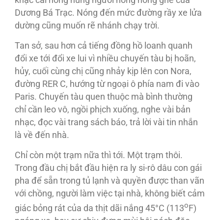
khạc cái nóng nung người nóng nóng ghê của
Dương Bá Trạc. Nóng đến mức đường rầy xe lửa
dường cũng muốn rẽ nhánh chạy trời.
Tan sở, sau hơn cả tiếng đồng hồ loanh quanh
đổi xe tới đổi xe lui vì nhiều chuyến tàu bị hoãn,
hủy, cuối cùng chị cũng nhảy kịp lên con Nora,
đường RER C, hướng từ ngoại ô phía nam đi vào
Paris. Chuyến tàu quen thuộc mà bình thường
chỉ cần leo vô, ngồi phịch xuống, nghe vài bản
nhạc, đọc vài trang sách báo, trả lời vài tin nhắn
là về đến nhà.
Chỉ còn một trạm nữa thì tới. Một trạm thôi.
Trong đầu chị bắt đầu hiện ra ly si-rô dâu con gái
pha để sẵn trong tủ lạnh và quyền được than vãn
với chồng, người làm việc tại nhà, không biết cảm
o
giác bỏng rát của da thịt dãi nắng 45°C (113
F)