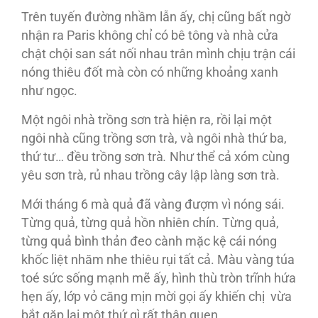
Trên tuyến đường nhầm lẫn ấy, chị cũng bất ngờ
nhận ra Paris không chỉ có bê tông và nhà cửa
chật chội san sát nối nhau trân mình chịu trận cái
nóng thiêu đốt mà còn có những khoảng xanh
như ngọc.
Một ngôi nhà trồng sơn trà hiện ra, rồi lại một
ngôi nhà cũng trồng sơn trà, và ngôi nhà thứ ba,
thứ tư… đều trồng sơn trà
.
Như thể cả xóm cùng
yêu sơn trà, rủ nhau trồng cây lập làng sơn trà.
Mới tháng 6 mà quả đã vàng đượm vì nóng sái.
Từng quả, từng quả hồn nhiên chín. Từng quả,
từng quả bình thản đeo cành mặc kệ cái nóng
khốc liệt nhăm nhe thiêu rụi tất cả. Màu vàng túa
toé sức sống mạnh mẽ ấy, hình thù tròn trĩnh hứa
hẹn ấy, lớp vỏ căng mịn mời gọi ấy khiến chị vừa
bắt gặp lại một thứ gì rất thân quen.