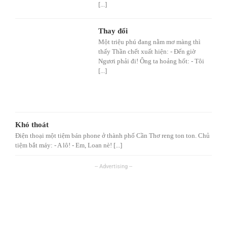
[...]
Thay đổi
Một triệu phú đang nằm mơ màng thì
thấy Thần chết xuất hiện: - Đến giờ
Ngươi phải đi! Ông ta hoảng hốt: - Tôi
[...]
Khó thoát
Điện thoại một tiệm bán phone ở thành phố Cần Thơ reng ton ton. Chủ
tiệm bắt máy: - A lô! - Em, Loan nè! [...]