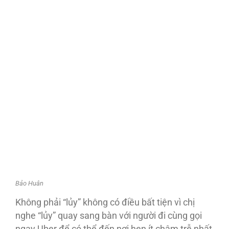
Bảo Huân
Không phải “lủy” không có điều bất tiện vì chị
nghe “lủy” quay sang bàn với người đi cùng gọi
ngay Uber để có thể đến nơi hẹn ít chậm trễ nhất