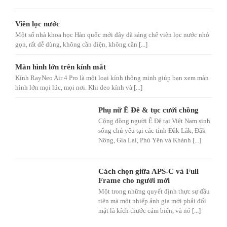
Viên lọc nước
Một số nhà khoa học Hàn quốc mới đây đã sáng chế viên lọc nước nhỏ
gọn, rất dễ dùng, không cần điện, không cần [...]
Màn hình lớn trên kính mắt
Kính RayNeo Air 4 Pro là một loại kính thông minh giúp bạn xem màn
hình lớn mọi lúc, mọi nơi. Khi đeo kính và [...]
Phụ nữ Ê Đê & tục cưới chồng
Cộng đồng người Ê Đê tại Việt Nam sinh
sống chủ yếu tại các tỉnh Đắk Lắk, Đắk
Nông, Gia Lai, Phú Yên và Khánh [...]
Cách chọn giữa APS-C và Full
Frame cho người mới
Một trong những quyết định thực sự đầu
tiên mà một nhiếp ảnh gia mới phải đối
mặt là kích thước cảm biến, và nó [...]