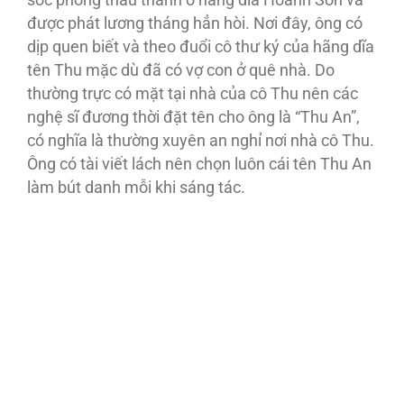
sóc phòng thâu thanh ở hãng dĩa Hoành Sơn và
được phát lương tháng hẳn hòi. Nơi đây, ông có
dịp quen biết và theo đuổi cô thư ký của hãng dĩa
tên Thu mặc dù đã có vợ con ở quê nhà. Do
thường trực có mặt tại nhà của cô Thu nên các
nghệ sĩ đương thời đặt tên cho ông là “Thu An”,
có nghĩa là thường xuyên an nghỉ nơi nhà cô Thu.
Ông có tài viết lách nên chọn luôn cái tên Thu An
làm bút danh mỗi khi sáng tác.