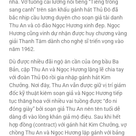
nhà. Vở tuồng cải lương nổi tiếng “Tiếng trống
sang canh” trên sân khấu gánh hát Thủ Đô đã
bắc nhịp cầu lương duyên cho soạn giả tài danh
Thu An và cô đào Ngọc Hương xinh đẹp. Ngọc
Hương cũng vinh dự nhận được huy chương vàng
giải Thanh Tâm dành cho nghệ sĩ triển vọng vào
năm 1962.
Dù được nhiều đãi ngộ ân cần của ông bầu Ba
Bản, cặp Thu An và Ngọc Hương lặng lẽ chia tay
với đoàn Thủ Ðô rồi gia nhập gánh hát Kim
Chưởng. Nơi đây, Thu An vẫn được giữ vị trí giám
đốc kỹ thuật kiêm soạn giả và Ngọc Hương tiếp
tục thăng hoa với nhiều vai tuồng được “đo ni
đóng giày” bởi soạn giả Thu An nên tên tuổi dễ
dàng đi vào lòng khán giả mộ điệu. Sau khi hết
hợp đồng (contract) với gánh hát Kim Chưởng, vợ
chồng Thu An và Ngọc Hương lập gánh với bảng