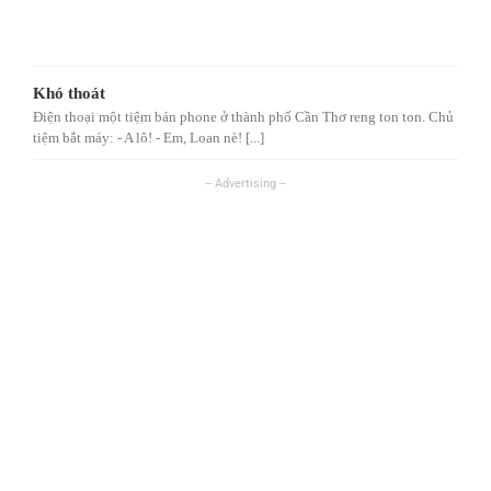
Khó thoát
Điện thoại một tiệm bán phone ở thành phố Cần Thơ reng ton ton. Chủ
tiệm bắt máy: - A lô! - Em, Loan nè! [...]