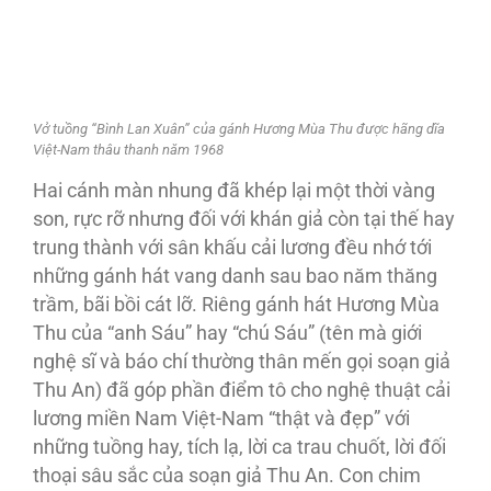
Vở tuồng “Bình Lan Xuân” của gánh Hương Mùa Thu được hãng dĩa
Việt-Nam thâu thanh năm 1968
Hai cánh màn nhung đã khép lại một thời vàng
son, rực rỡ nhưng đối với khán giả còn tại thế hay
trung thành với sân khấu cải lương đều nhớ tới
những gánh hát vang danh sau bao năm thăng
trầm, bãi bồi cát lỡ. Riêng gánh hát Hương Mùa
Thu của “anh Sáu” hay “chú Sáu” (tên mà giới
nghệ sĩ và báo chí thường thân mến gọi soạn giả
Thu An) đã góp phần điểm tô cho nghệ thuật cải
lương miền Nam Việt-Nam “thật và đẹp” với
những tuồng hay, tích lạ, lời ca trau chuốt, lời đối
thoại sâu sắc của soạn giả Thu An. Con chim