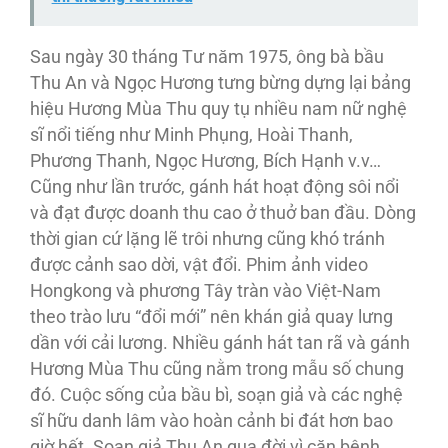
Sau ngày 30 tháng Tư năm 1975, ông bà bầu
Thu An và Ngọc Hương tưng bừng dựng lại bảng
hiệu Hương Mùa Thu quy tụ nhiều nam nữ nghệ
sĩ nổi tiếng như Minh Phụng, Hoài Thanh,
Phương Thanh, Ngọc Hương, Bích Hạnh v.v…
Cũng như lần trước, gánh hát hoạt động sôi nổi
và đạt được doanh thu cao ở thuở ban đầu. Dòng
thời gian cứ lặng lẽ trôi nhưng cũng khó tránh
được cảnh sao dời, vật đổi. Phim ảnh video
Hongkong và phương Tây tràn vào Việt-Nam
theo trào lưu “đổi mới” nên khán giả quay lưng
dần với cải lương. Nhiều gánh hát tan rã và gánh
Hương Mùa Thu cũng nằm trong mẫu số chung
đó. Cuộc sống của bầu bì, soạn giả và các nghệ
sĩ hữu danh lâm vào hoàn cảnh bi đát hơn bao
giờ hết. Soạn giả Thu An qua đời vì căn bệnh