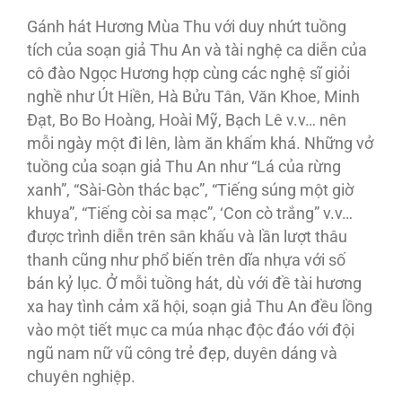
Gánh hát Hương Mùa Thu với duy nhứt tuồng
tích của soạn giả Thu An và tài nghệ ca diễn của
cô đào Ngọc Hương hợp cùng các nghệ sĩ giỏi
nghề như Út Hiền, Hà Bửu Tân, Văn Khoe, Minh
Đạt, Bo Bo Hoàng, Hoài Mỹ, Bạch Lê v.v… nên
mỗi ngày một đi lên, làm ăn khấm khá. Những vở
tuồng của soạn giả Thu An như “Lá của rừng
xanh”, “Sài-Gòn thác bạc”, “Tiếng súng một giờ
khuya”, “Tiếng còi sa mạc”, ‘Con cò trắng” v.v…
được trình diễn trên sân khấu và lần lượt thâu
thanh cũng như phổ biến trên dĩa nhựa với số
bán kỷ lục. Ở mỗi tuồng hát, dù với đề tài hương
xa hay tình cảm xã hội, soạn giả Thu An đều lồng
vào một tiết mục ca múa nhạc độc đáo với đội
ngũ nam nữ vũ công trẻ đẹp, duyên dáng và
chuyên nghiệp.