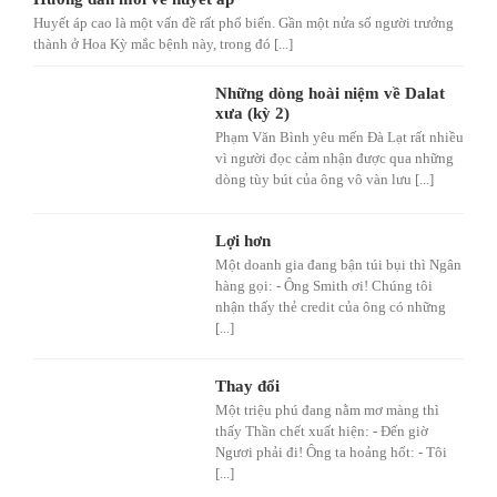
Huyết áp cao là một vấn đề rất phổ biến. Gần một nửa số người trưởng
thành ở Hoa Kỳ mắc bệnh này, trong đó [...]
Những dòng hoài niệm về Dalat
xưa (kỳ 2)
Phạm Văn Bình yêu mến Đà Lạt rất nhiều
vì người đọc cảm nhận được qua những
dòng tùy bút của ông vô vàn lưu [...]
Lợi hơn
Một doanh gia đang bận túi bụi thì Ngân
hàng gọi: - Ông Smith ơi! Chúng tôi
nhận thấy thẻ credit của ông có những
[...]
Thay đổi
Một triệu phú đang nằm mơ màng thì
thấy Thần chết xuất hiện: - Đến giờ
Ngươi phải đi! Ông ta hoảng hốt: - Tôi
[...]