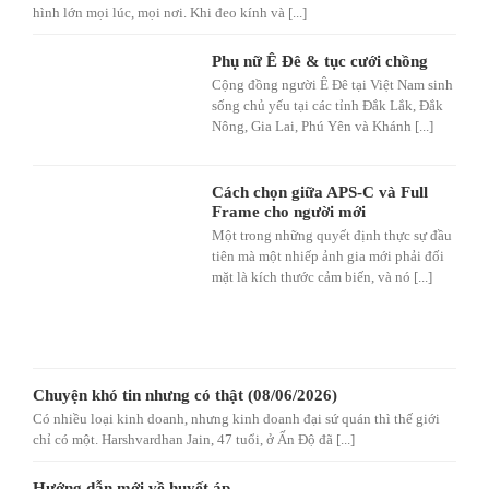
hình lớn mọi lúc, mọi nơi. Khi đeo kính và [...]
Phụ nữ Ê Đê & tục cưới chồng
Cộng đồng người Ê Đê tại Việt Nam sinh
sống chủ yếu tại các tỉnh Đắk Lắk, Đắk
Nông, Gia Lai, Phú Yên và Khánh [...]
Cách chọn giữa APS-C và Full
Frame cho người mới
Một trong những quyết định thực sự đầu
tiên mà một nhiếp ảnh gia mới phải đối
mặt là kích thước cảm biến, và nó [...]
Chuyện khó tin nhưng có thật (08/06/2026)
Có nhiều loại kinh doanh, nhưng kinh doanh đại sứ quán thì thế giới
chỉ có một. Harshvardhan Jain, 47 tuổi, ở Ấn Độ đã [...]
Hướng dẫn mới về huyết áp