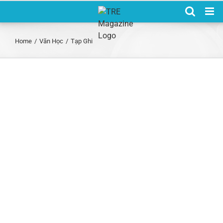
Skip
to
content
Home
/
Văn Học
/
Tạp Ghi