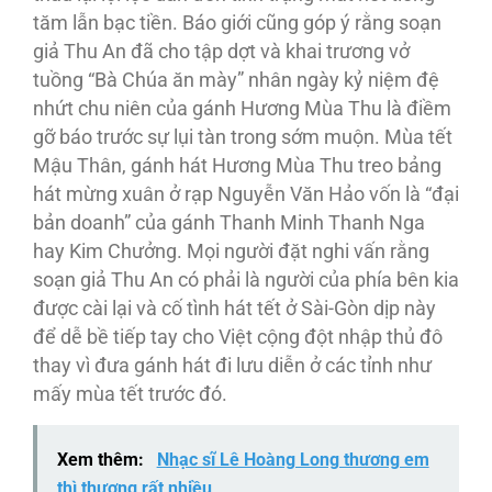
tăm lẫn bạc tiền. Báo giới cũng góp ý rằng soạn
giả Thu An đã cho tập dợt và khai trương vở
tuồng “Bà Chúa ăn mày” nhân ngày kỷ niệm đệ
nhứt chu niên của gánh Hương Mùa Thu là điềm
gỡ báo trước sự lụi tàn trong sớm muộn. Mùa tết
Mậu Thân, gánh hát Hương Mùa Thu treo bảng
hát mừng xuân ở rạp Nguyễn Văn Hảo vốn là “đại
bản doanh” của gánh Thanh Minh Thanh Nga
hay Kim Chưởng. Mọi người đặt nghi vấn rằng
soạn giả Thu An có phải là người của phía bên kia
được cài lại và cố tình hát tết ở Sài-Gòn dịp này
để dễ bề tiếp tay cho Việt cộng đột nhập thủ đô
thay vì đưa gánh hát đi lưu diễn ở các tỉnh như
mấy mùa tết trước đó.
Xem thêm:
Nhạc sĩ Lê Hoàng Long thương em
thì thương rất nhiều