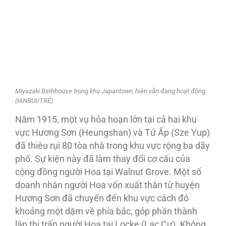
Miyazaki Bathhouse trong khu Japantown, hiện vẫn đang hoạt động.
(IANBUI/TRẺ)
Năm 1915, một vụ hỏa hoạn lớn tại cả hai khu
vực Hương Sơn (Heungshan) và Tứ Ấp (Sze Yup)
đã thiêu rụi 80 tòa nhà trong khu vực rộng ba dãy
phố. Sự kiện này đã làm thay đổi cơ cấu của
cộng đồng người Hoa tại Walnut Grove. Một số
doanh nhân người Hoa vốn xuất thân từ huyện
Hương Sơn đã chuyển đến khu vực cách đó
khoảng một dặm về phía bắc, góp phần thành
lập thị trấn người Hoa tại Locke (Lạc Cư). Không