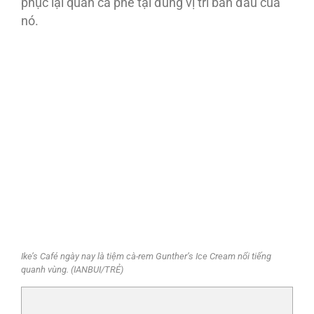
phục lại quán cà phê tại đúng vị trí ban đầu của
nó.
Ike’s Café ngày nay là tiệm cà-rem Gunther’s Ice Cream nổi tiếng
quanh vùng. (IANBUI/TRẺ)