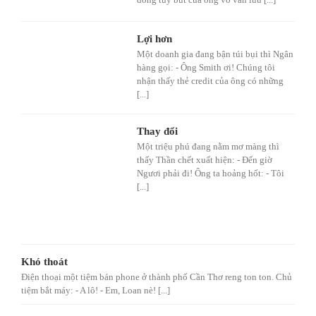
Lợi hơn
Một doanh gia đang bận túi bụi thì Ngân
hàng gọi: - Ông Smith ơi! Chúng tôi
nhận thấy thẻ credit của ông có những
[...]
Thay đổi
Một triệu phú đang nằm mơ màng thì
thấy Thần chết xuất hiện: - Đến giờ
Ngươi phải đi! Ông ta hoảng hốt: - Tôi
[...]
Khó thoát
Điện thoại một tiệm bán phone ở thành phố Cần Thơ reng ton ton. Chủ
tiệm bắt máy: - A lô! - Em, Loan nè! [...]