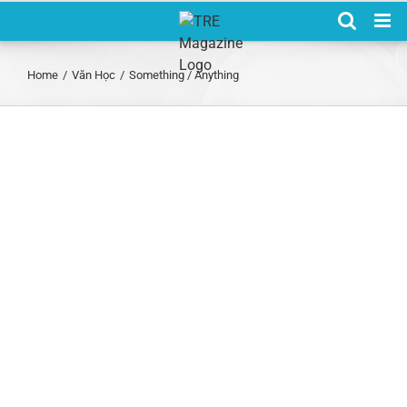
Skip
to
content
Home
/
Văn Học
/
Something / Anything