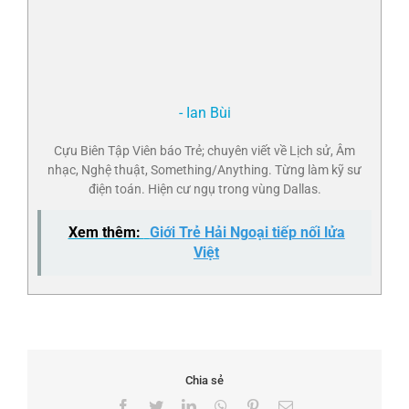
- Ian Bùi
Cựu Biên Tập Viên báo Trẻ; chuyên viết về Lịch sử, Âm
nhạc, Nghệ thuật, Something/Anything. Từng làm kỹ sư
điện toán. Hiện cư ngụ trong vùng Dallas.
Xem thêm:
Giới Trẻ Hải Ngoại tiếp nối lửa
Việt
Chia sẻ
Facebook
Twitter
LinkedIn
WhatsApp
Pinterest
Email