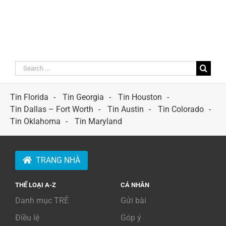
Search
for:
Tin Florida
Tin Georgia
Tin Houston
Tin Dallas – Fort Worth
Tin Austin
Tin Colorado
Tin Oklahoma
Tin Maryland
TRANG NHÀ
THỂ LOẠI A-Z
CÁ NHÂN
Danh mục TRẺ
Gửi bài
Điều lệ
Góp ý