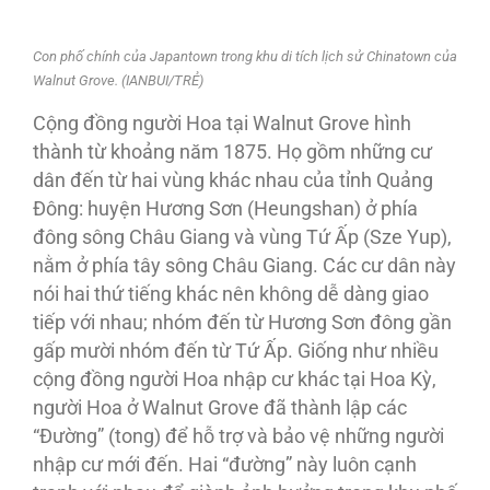
Con phố chính của Japantown trong khu di tích lịch sử Chinatown của
Walnut Grove. (IANBUI/TRẺ)
Cộng đồng người Hoa tại Walnut Grove hình
thành từ khoảng năm 1875. Họ gồm những cư
dân đến từ hai vùng khác nhau của tỉnh Quảng
Đông: huyện Hương Sơn (Heungshan) ở phía
đông sông Châu Giang và vùng Tứ Ấp (Sze Yup),
nằm ở phía tây sông Châu Giang. Các cư dân này
nói hai thứ tiếng khác nên không dễ dàng giao
tiếp với nhau; nhóm đến từ Hương Sơn đông gần
gấp mười nhóm đến từ Tứ Ấp. Giống như nhiều
cộng đồng người Hoa nhập cư khác tại Hoa Kỳ,
người Hoa ở Walnut Grove đã thành lập các
“Đường” (tong) để hỗ trợ và bảo vệ những người
nhập cư mới đến. Hai “đường” này luôn cạnh