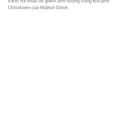
tranh với nhau để giành ảnh hưởng trong khu phố
Chinatown của Walnut Grove.