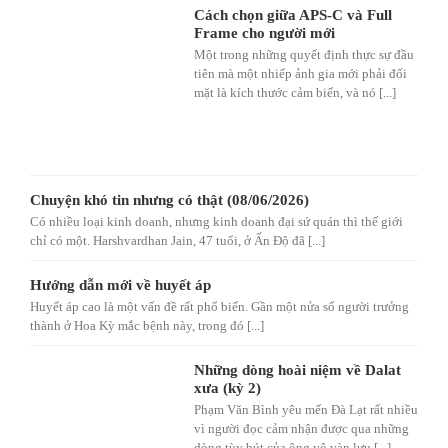
Cách chọn giữa APS-C và Full
Frame cho người mới
Một trong những quyết định thực sự đầu
tiên mà một nhiếp ảnh gia mới phải đối
mặt là kích thước cảm biến, và nó [...]
Chuyện khó tin nhưng có thật (08/06/2026)
Có nhiều loại kinh doanh, nhưng kinh doanh đại sứ quán thì thế giới
chỉ có một. Harshvardhan Jain, 47 tuổi, ở Ấn Độ đã [...]
Hướng dẫn mới về huyết áp
Huyết áp cao là một vấn đề rất phổ biến. Gần một nửa số người trưởng
thành ở Hoa Kỳ mắc bệnh này, trong đó [...]
Những dòng hoài niệm về Dalat
xưa (kỳ 2)
Phạm Văn Bình yêu mến Đà Lạt rất nhiều
vì người đọc cảm nhận được qua những
dòng tùy bút của ông vô vàn lưu [...]