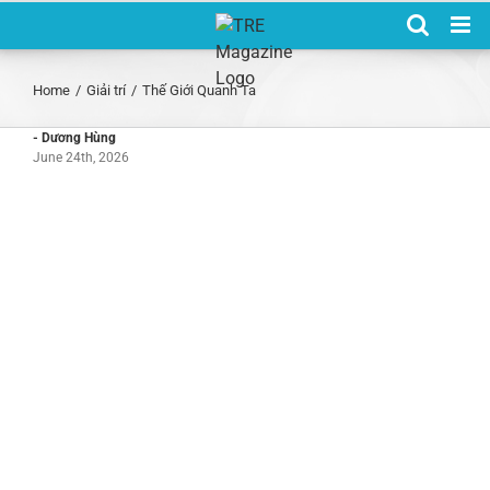
Skip
to
content
Home
/
Giải trí
/
Thế Giới Quanh Ta
- Dương Hùng
June 24th, 2026