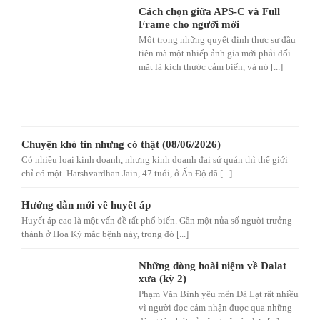
Cách chọn giữa APS-C và Full
Frame cho người mới
Một trong những quyết định thực sự đầu
tiên mà một nhiếp ảnh gia mới phải đối
mặt là kích thước cảm biến, và nó [...]
Chuyện khó tin nhưng có thật (08/06/2026)
Có nhiều loại kinh doanh, nhưng kinh doanh đại sứ quán thì thế giới
chỉ có một. Harshvardhan Jain, 47 tuổi, ở Ấn Độ đã [...]
Hướng dẫn mới về huyết áp
Huyết áp cao là một vấn đề rất phổ biến. Gần một nửa số người trưởng
thành ở Hoa Kỳ mắc bệnh này, trong đó [...]
Những dòng hoài niệm về Dalat
xưa (kỳ 2)
Phạm Văn Bình yêu mến Đà Lạt rất nhiều
vì người đọc cảm nhận được qua những