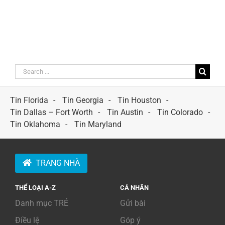
Search
for:
Tin Florida
Tin Georgia
Tin Houston
Tin Dallas – Fort Worth
Tin Austin
Tin Colorado
Tin Oklahoma
Tin Maryland
TRANG NHÀ
THỂ LOẠI A-Z
CÁ NHÂN
Danh mục TRẺ
Gửi bài
Điều lệ
Góp ý