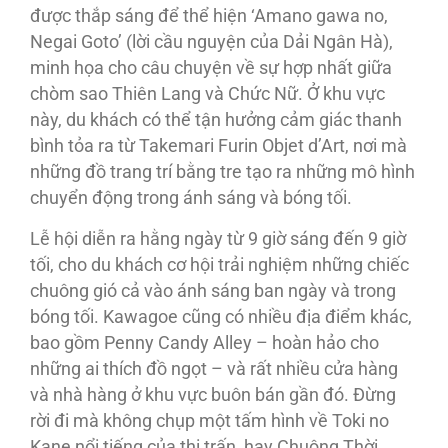
được thắp sáng để thể hiện ‘Amano gawa no,
Negai Goto’ (lời cầu nguyện của Dải Ngân Hà),
minh họa cho câu chuyện về sự hợp nhất giữa
chòm sao Thiên Lang và Chức Nữ. Ở khu vực
này, du khách có thể tận hưởng cảm giác thanh
bình tỏa ra từ Takemari Furin Objet d’Art, nơi mà
những đồ trang trí bằng tre tạo ra những mô hình
chuyển động trong ánh sáng và bóng tối.
Lễ hội diễn ra hằng ngày từ 9 giờ sáng đến 9 giờ
tối, cho du khách cơ hội trải nghiệm những chiếc
chuông gió cả vào ánh sáng ban ngày và trong
bóng tối. Kawagoe cũng có nhiều địa điểm khác,
bao gồm Penny Candy Alley – hoàn hảo cho
những ai thích đồ ngọt – và rất nhiều cửa hàng
và nhà hàng ở khu vực buôn bán gần đó. Đừng
rời đi mà không chụp một tấm hình về Toki no
Kane nổi tiếng của thị trấn, hay Chuông Thời