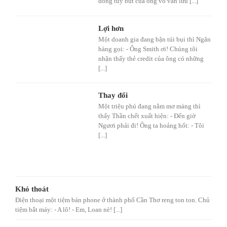
dòng tùy bút của ông vô vàn lưu [...]
Lợi hơn
Một doanh gia đang bận túi bụi thì Ngân
hàng gọi: - Ông Smith ơi! Chúng tôi
nhận thấy thẻ credit của ông có những
[...]
Thay đổi
Một triệu phú đang nằm mơ màng thì
thấy Thần chết xuất hiện: - Đến giờ
Ngươi phải đi! Ông ta hoảng hốt: - Tôi
[...]
Khó thoát
Điện thoại một tiệm bán phone ở thành phố Cần Thơ reng ton ton. Chủ
tiệm bắt máy: - A lô! - Em, Loan nè! [...]