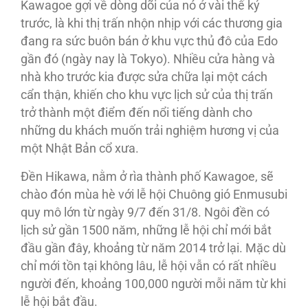
Kawagoe gợi về dòng dõi của nó ở vài thế kỷ
trước, là khi thị trấn nhộn nhịp với các thương gia
đang ra sức buôn bán ở khu vực thủ đô của Edo
gần đó (ngày nay là Tokyo). Nhiều cửa hàng và
nhà kho trước kia được sửa chữa lại một cách
cẩn thận, khiến cho khu vực lịch sử của thị trấn
trở thành một điểm đến nổi tiếng dành cho
những du khách muốn trải nghiệm hương vị của
một Nhật Bản cổ xưa.
Đền Hikawa, nằm ở rìa thành phố Kawagoe, sẽ
chào đón mùa hè với lễ hội Chuông gió Enmusubi
quy mô lớn từ ngày 9/7 đến 31/8. Ngôi đền có
lịch sử gần 1500 năm, những lễ hội chỉ mới bắt
đầu gần đây, khoảng từ năm 2014 trở lại. Mặc dù
chỉ mới tồn tại không lâu, lễ hội vẫn có rất nhiều
người đến, khoảng 100,000 người mỗi năm từ khi
lễ hội bắt đầu.