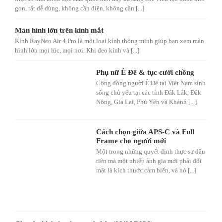
gọn, rất dễ dùng, không cần điện, không cần [...]
Màn hình lớn trên kính mắt
Kính RayNeo Air 4 Pro là một loại kính thông minh giúp bạn xem màn
hình lớn mọi lúc, mọi nơi. Khi đeo kính và [...]
Phụ nữ Ê Đê & tục cưới chồng
Cộng đồng người Ê Đê tại Việt Nam sinh
sống chủ yếu tại các tỉnh Đắk Lắk, Đắk
Nông, Gia Lai, Phú Yên và Khánh [...]
Cách chọn giữa APS-C và Full
Frame cho người mới
Một trong những quyết định thực sự đầu
tiên mà một nhiếp ảnh gia mới phải đối
mặt là kích thước cảm biến, và nó [...]