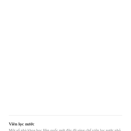
Viên lọc nước
Một số nhà khoa học Hàn quốc mới đây đã sáng chế viên lọc nước nhỏ