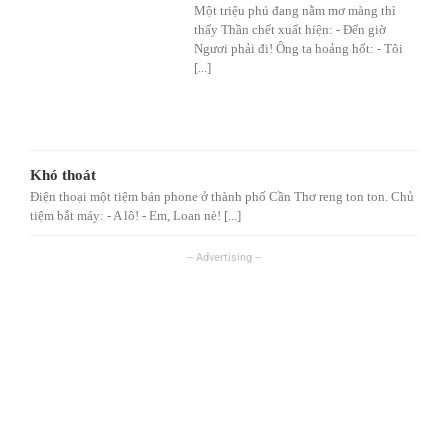
Một triệu phú đang nằm mơ màng thì
thấy Thần chết xuất hiện: - Đến giờ
Ngươi phải đi! Ông ta hoảng hốt: - Tôi
[...]
Khó thoát
Điện thoại một tiệm bán phone ở thành phố Cần Thơ reng ton ton. Chủ
tiệm bắt máy: - A lô! - Em, Loan nè! [...]