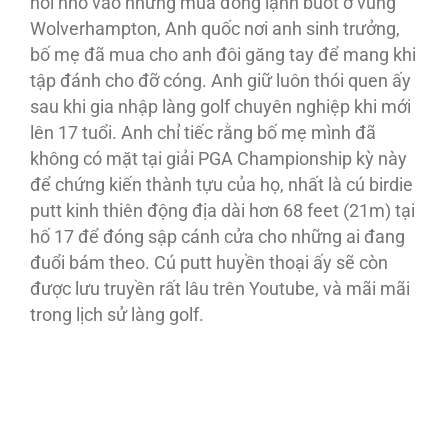
hồi nhỏ vào những mùa đông lạnh buốt ở vùng
Wolverhampton, Anh quốc nơi anh sinh trưởng,
bố mẹ đã mua cho anh đôi găng tay để mang khi
tập đánh cho đỡ cóng. Anh giữ luôn thói quen ấy
sau khi gia nhập làng golf chuyên nghiệp khi mới
lên 17 tuổi. Anh chỉ tiếc rằng bố mẹ mình đã
không có mặt tại giải PGA Championship kỳ này
để chứng kiến thành tựu của họ, nhất là cú birdie
putt kinh thiên động địa dài hơn 68 feet (21m) tại
hố 17 để đóng sập cánh cửa cho những ai đang
đuổi bám theo. Cú putt huyền thoại ấy sẽ còn
được lưu truyền rất lâu trên Youtube, và mãi mãi
trong lịch sử làng golf.