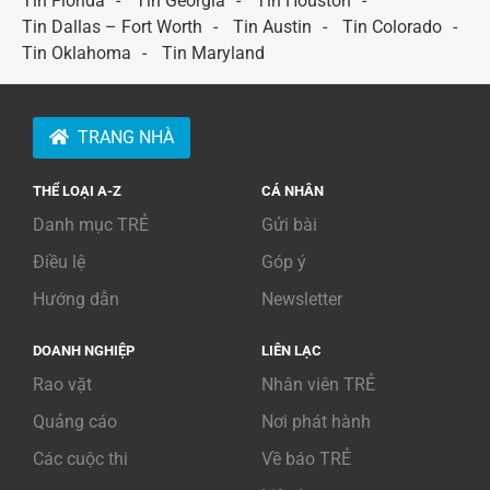
Tin Florida
Tin Georgia
Tin Houston
Tin Dallas – Fort Worth
Tin Austin
Tin Colorado
Tin Oklahoma
Tin Maryland
TRANG NHÀ
THỂ LOẠI A-Z
CÁ NHÂN
Danh mục TRẺ
Gửi bài
Điều lệ
Góp ý
Hướng dẫn
Newsletter
DOANH NGHIỆP
LIÊN LẠC
Rao vặt
Nhân viên TRẺ
Quảng cáo
Nơi phát hành
Các cuộc thi
Về báo TRẺ