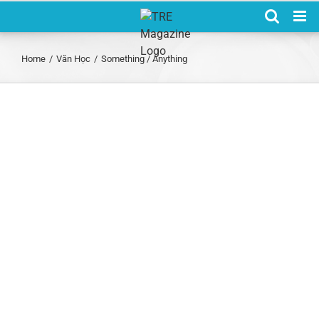
Skip
to
content
Home
/
Văn Học
/
Something / Anything