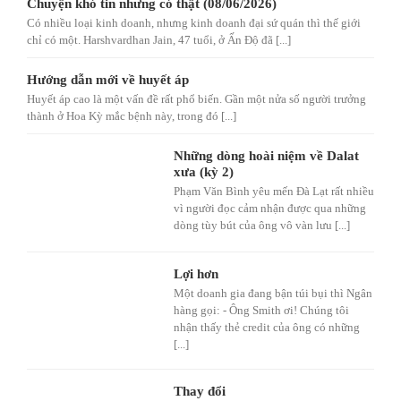
Chuyện khó tin nhưng có thật (08/06/2026)
Có nhiều loại kinh doanh, nhưng kinh doanh đại sứ quán thì thế giới
chỉ có một. Harshvardhan Jain, 47 tuổi, ở Ấn Độ đã [...]
Hướng dẫn mới về huyết áp
Huyết áp cao là một vấn đề rất phổ biến. Gần một nửa số người trưởng
thành ở Hoa Kỳ mắc bệnh này, trong đó [...]
Những dòng hoài niệm về Dalat
xưa (kỳ 2)
Phạm Văn Bình yêu mến Đà Lạt rất nhiều
vì người đọc cảm nhận được qua những
dòng tùy bút của ông vô vàn lưu [...]
Lợi hơn
Một doanh gia đang bận túi bụi thì Ngân
hàng gọi: - Ông Smith ơi! Chúng tôi
nhận thấy thẻ credit của ông có những
[...]
Thay đổi