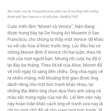
Sân trước của De Young Museum, phía sau là toà tháp nhìn xuống
thành phố San Francisco từ bốn phía. (IANBUI/TRẺ)
Cuộc triển lãm “Monet và Venice”, hiện đang
được trưng bày tại De Young Art Museim ở San
Francisco, cho chúng ta thấy một Venice rất khác
so với các hoạ sĩ khác trước ông. Lúc đầu hai vợ
chồng Monet định ở Venice chỉ hai tuần, theo lời
mời của một người bạn. Nhưng rốt cuộc họ đã ở
lại đây ba tháng. Theo lời kể của Alice, Monet đã
vẽ mỗi ngày từ sáng đến chiều. Ông chia ngày vẽ
ra nhiều mảng, mỗi khoảng thời gian được ông
dành riêng cho một bức tranh khác nhau, tại
những địa điểm ông chọn dựa theo ánh sáng và
màu sắc trong ngày của nơi đó. Lối làm việc này
này hoàn toàn khác cách ông vẽ tranh xưa nay là
chỉ trụ một chỗ để vẽ cho xong một bức tranh. Vì