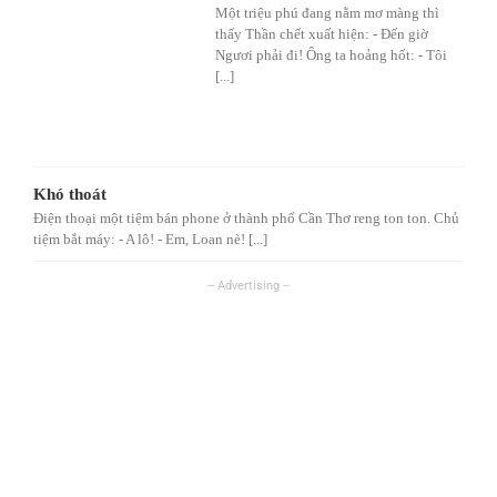
Một triệu phú đang nằm mơ màng thì
thấy Thần chết xuất hiện: - Đến giờ
Ngươi phải đi! Ông ta hoảng hốt: - Tôi
[...]
Khó thoát
Điện thoại một tiệm bán phone ở thành phố Cần Thơ reng ton ton. Chủ
tiệm bắt máy: - A lô! - Em, Loan nè! [...]