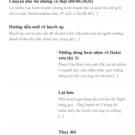
Chuyện khó tin nhưng có thật (08/06/2026)
Có nhiều loại kinh doanh, nhưng kinh doanh đại sứ quán thì thế giới
chỉ có một. Harshvardhan Jain, 47 tuổi, ở Ấn Độ đã [...]
Hướng dẫn mới về huyết áp
Huyết áp cao là một vấn đề rất phổ biến. Gần một nửa số người trưởng
thành ở Hoa Kỳ mắc bệnh này, trong đó [...]
Những dòng hoài niệm về Dalat
xưa (kỳ 2)
Phạm Văn Bình yêu mến Đà Lạt rất nhiều
vì người đọc cảm nhận được qua những
dòng tùy bút của ông vô vàn lưu [...]
Lợi hơn
Một doanh gia đang bận túi bụi thì Ngân
hàng gọi: - Ông Smith ơi! Chúng tôi
nhận thấy thẻ credit của ông có những
[...]
Thay đổi