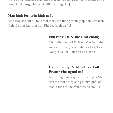
gọn, rất dễ dùng, không cần điện, không cần [...]
Màn hình lớn trên kính mắt
Kính RayNeo Air 4 Pro là một loại kính thông minh giúp bạn xem màn
hình lớn mọi lúc, mọi nơi. Khi đeo kính và [...]
Phụ nữ Ê Đê & tục cưới chồng
Cộng đồng người Ê Đê tại Việt Nam sinh
sống chủ yếu tại các tỉnh Đắk Lắk, Đắk
Nông, Gia Lai, Phú Yên và Khánh [...]
Cách chọn giữa APS-C và Full
Frame cho người mới
Một trong những quyết định thực sự đầu
tiên mà một nhiếp ảnh gia mới phải đối
mặt là kích thước cảm biến, và nó [...]