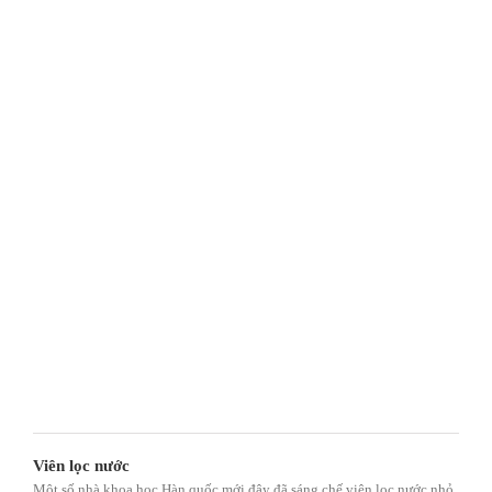
Viên lọc nước
Một số nhà khoa học Hàn quốc mới đây đã sáng chế viên lọc nước nhỏ