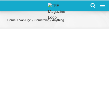
Skip
to
content
Home
/
Văn Học
/
Something / Anything