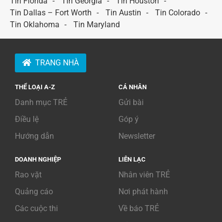
Tin Florida
Tin Georgia
Tin Houston
Tin Dallas – Fort Worth
Tin Austin
Tin Colorado
Tin Oklahoma
Tin Maryland
TRANG NHÀ
THỂ LOẠI A-Z
CÁ NHÂN
Danh mục TRẺ
Gửi bài
Điều lệ
Góp ý
Hướng dẫn
Newsletter
DOANH NGHIỆP
LIÊN LẠC
Rao vặt
Nhân viên TRẺ
Quảng cáo
Nơi phát hành
Các cuộc thi
Về báo TRẺ