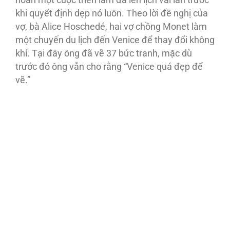
hoãn một cuộc triển lãm đã lên lịch vài lần trước
khi quyết định dẹp nó luôn. Theo lời đề nghị của
vợ, bà Alice Hoschedé, hai vợ chồng Monet làm
một chuyến du lịch đến Venice để thay đổi không
khí. Tại đây ông đã vẽ 37 bức tranh, mặc dù
trước đó ông vẫn cho rằng “Venice quá đẹp để
vẽ.”