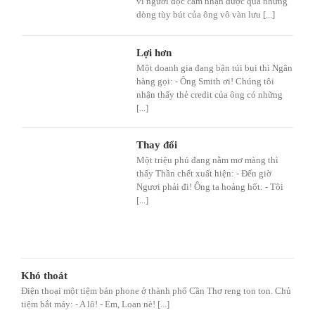
vì người đọc cảm nhận được qua những
dòng tùy bút của ông vô vàn lưu [...]
Lợi hơn
Một doanh gia đang bận túi bụi thì Ngân
hàng gọi: - Ông Smith ơi! Chúng tôi
nhận thấy thẻ credit của ông có những
[...]
Thay đổi
Một triệu phú đang nằm mơ màng thì
thấy Thần chết xuất hiện: - Đến giờ
Ngươi phải đi! Ông ta hoảng hốt: - Tôi
[...]
Khó thoát
Điện thoại một tiệm bán phone ở thành phố Cần Thơ reng ton ton. Chủ
tiệm bắt máy: - A lô! - Em, Loan nè! [...]