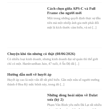
Cách chọn giữa APS-C và Full
Frame cho người mới
Một trong những quyết định thực sự đầu
tiên mà một nhiếp ảnh gia mới phải đối
mặt là kích thước cảm biến, và nó [...]
Chuyện khó tin nhưng có thật (08/06/2026)
Có nhiều loại kinh doanh, nhưng kinh doanh đại sứ quán thì thế giới
chỉ có một. Harshvardhan Jain, 47 tuổi, ở Ấn Độ đã [...]
Hướng dẫn mới về huyết áp
Huyết áp cao là một vấn đề rất phổ biến. Gần một nửa số người trưởng
thành ở Hoa Kỳ mắc bệnh này, trong đó [...]
Những dòng hoài niệm về Dalat
xưa (kỳ 2)
Phạm Văn Bình yêu mến Đà Lạt rất nhiều