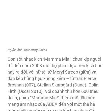
Nguồn ảnh: Broadway Dallas
Cơn sốt nhạc kịch ‘Mamma Mia!’ chưa kịp nguội
thì đến năm 2008 một bộ phim dựa trên kịch bản
này ra đời, với nữ tài tử Meryl Streep (giữa) và
dàn kép hùng hậu không kém – từ trái: Pierce
Brosnan (007), Stellan Skarsgård (Dune). Colin
Firth (Oscar 2010). Với doanh thu hơn 600 triệu
đô la, phim “Mamma Mia!” thêm một lần nữa
mang âm nhạc của ABBA đến với một thế hệ
mới, nhiều người sinh ra sau khi ban nhạc đã