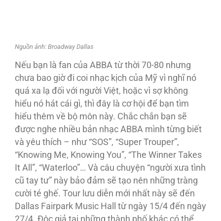
Nguồn ảnh: Broadway Dallas
Nếu bạn là fan của ABBA từ thời 70-80 nhưng
chưa bao giờ đi coi nhạc kịch của Mỹ vì nghĩ nó
quá xa lạ đối với người Việt, hoặc vì sợ không
hiểu nó hát cái gì, thì đây là cơ hội để bạn tìm
hiểu thêm về bộ môn này. Chắc chắn bạn sẽ
được nghe nhiều bản nhạc ABBA mình từng biết
và yêu thích – như “SOS”, “Super Trouper”,
“Knowing Me, Knowing You”, “The Winner Takes
It All”, “Waterloo”… Và câu chuyện “người xưa tình
cũ tay tư” này bảo đảm sẽ tạo nên những tràng
cười té ghế. Tour lưu diễn mới nhất này sẽ đến
Dallas Fairpark Music Hall từ ngày 15/4 đến ngày
27/4. Độc giả tại những thành phố khác có thể