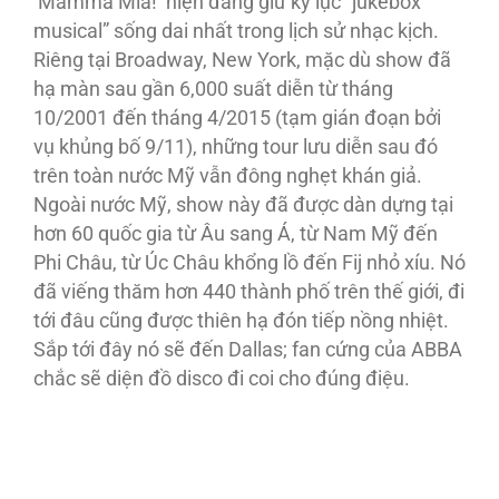
‘Mamma Mia!’ hiện đang giữ kỷ lục “jukebox
musical” sống dai nhất trong lịch sử nhạc kịch.
Riêng tại Broadway, New York, mặc dù show đã
hạ màn sau gần 6,000 suất diễn từ tháng
10/2001 đến tháng 4/2015 (tạm gián đoạn bởi
vụ khủng bố 9/11), những tour lưu diễn sau đó
trên toàn nước Mỹ vẫn đông nghẹt khán giả.
Ngoài nước Mỹ, show này đã được dàn dựng tại
hơn 60 quốc gia từ Âu sang Á, từ Nam Mỹ đến
Phi Châu, từ Úc Châu khổng lồ đến Fij nhỏ xíu. Nó
đã viếng thăm hơn 440 thành phố trên thế giới, đi
tới đâu cũng được thiên hạ đón tiếp nồng nhiệt.
Sắp tới đây nó sẽ đến Dallas; fan cứng của ABBA
chắc sẽ diện đồ disco đi coi cho đúng điệu.