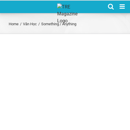
Skip
to
content
Home
/
Văn Học
/
Something / Anything