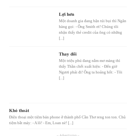
Lợi hơn
Một doanh gia đang bận túi bụi thì Ngân
hàng gọi: - Ông Smith ơi! Chúng tôi
nhận thấy thẻ credit của ông có những
[...]
Thay đổi
Một triệu phú đang nằm mơ màng thì
thấy Thần chết xuất hiện: - Đến giờ
Ngươi phải đi! Ông ta hoảng hốt: - Tôi
[...]
Khó thoát
Điện thoại một tiệm bán phone ở thành phố Cần Thơ reng ton ton. Chủ
tiệm bắt máy: - A lô! - Em, Loan nè! [...]