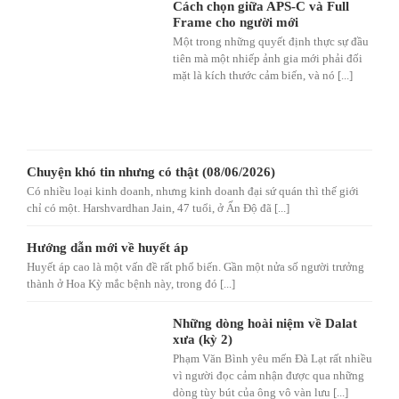
Cách chọn giữa APS-C và Full
Frame cho người mới
Một trong những quyết định thực sự đầu
tiên mà một nhiếp ảnh gia mới phải đối
mặt là kích thước cảm biến, và nó [...]
Chuyện khó tin nhưng có thật (08/06/2026)
Có nhiều loại kinh doanh, nhưng kinh doanh đại sứ quán thì thế giới
chỉ có một. Harshvardhan Jain, 47 tuổi, ở Ấn Độ đã [...]
Hướng dẫn mới về huyết áp
Huyết áp cao là một vấn đề rất phổ biến. Gần một nửa số người trưởng
thành ở Hoa Kỳ mắc bệnh này, trong đó [...]
Những dòng hoài niệm về Dalat
xưa (kỳ 2)
Phạm Văn Bình yêu mến Đà Lạt rất nhiều
vì người đọc cảm nhận được qua những
dòng tùy bút của ông vô vàn lưu [...]