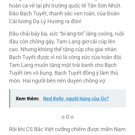
hoàn ca về lại phi trường quốc tế Tân Sơn Nhứt.
Ðào Bạch Tuyết, thanh sắc vẹn toàn, của Ðoàn
Cải lương Dạ Lý Hương ra đón!
Ðầu chải bảy ba, xức “bi-ăng-tin” láng coóng, ruồi
đậu còn chống gậy, Tam Lang giơ cái cúp lên
cao. Nhưng không thể tặng cúp cho giai nhân
Bạch Tuyết được vì nó là công sức của toàn đội.
Tam Lang muốn tặng một trái banh cho Bạch
Tuyết ôm vô bụng. Bạch Tuyết đồng ý làm thủ
môn. Hai người bèn nên duyên chồng vợ.
Xem thêm:
Ned Kelly. người hùng của Úc?
o O o
Rồi khi CS Bắc Việt cưỡng chiếm được miền Nam