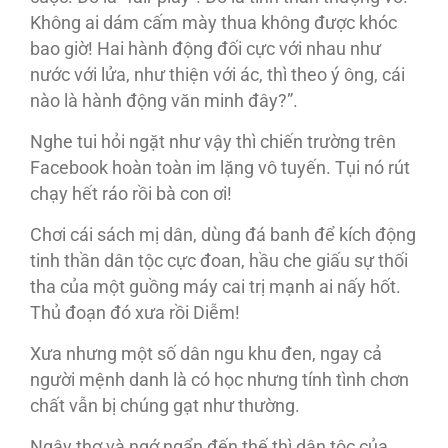
Không ai dám cấm mày thua không được khóc
bao giờ! Hai hành động đối cực với nhau như
nước với lửa, như thiện với ác, thì theo ý ông, cái
nào là hành động văn minh đây?”.
Nghe tui hỏi ngặt như vậy thì chiến trường trên
Facebook hoàn toàn im lặng vô tuyến. Tụi nó rút
chạy hết ráo rồi bà con ơi!
Chơi cái sách mị dân, dùng đá banh để kích động
tinh thần dân tộc cực đoan, hầu che giấu sự thối
tha của một guồng máy cai trị mạnh ai nấy hốt.
Thủ đoạn đó xưa rồi Diễm!
Xưa nhưng một số dân ngu khu đen, ngay cả
người mệnh danh là có học nhưng tính tình chơn
chất vẫn bị chúng gạt như thường.
Ngây thơ và ngớ ngẩn đến thế thì dân tộc của