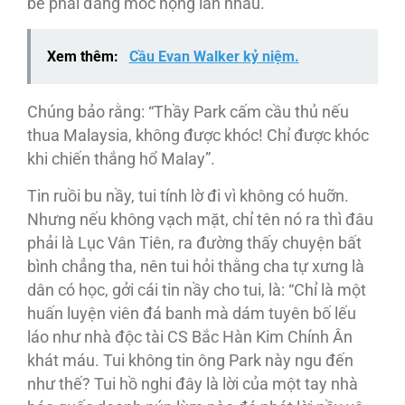
bè phái đang móc họng lẫn nhau.
Xem thêm:
Cầu Evan Walker kỷ niệm.
Chúng bảo rằng: “Thầy Park cấm cầu thủ nếu
thua Malaysia, không được khóc! Chỉ được khóc
khi chiến thắng hổ Malay”.
Tin ruồi bu nầy, tui tính lờ đi vì không có huỡn.
Nhưng nếu không vạch mặt, chỉ tên nó ra thì đâu
phải là Lục Vân Tiên, ra đường thấy chuyện bất
bình chẳng tha, nên tui hỏi thằng cha tự xưng là
dân có học, gởi cái tin nầy cho tui, là: “Chỉ là một
huấn luyện viên đá banh mà dám tuyên bố lếu
láo như nhà độc tài CS Bắc Hàn Kim Chính Ân
khát máu. Tui không tin ông Park này ngu đến
như thế? Tui hồ nghi đây là lời của một tay nhà