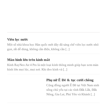
Viên lọc nước
Một số nhà khoa học Hàn quốc mới đây đã sáng chế viên lọc nước nhỏ
gọn, rất dễ dùng, không cần điện, không cần [...]
Màn hình lớn trên kính mắt
Kính RayNeo Air 4 Pro là một loại kính thông minh giúp bạn xem màn
hình lớn mọi lúc, mọi nơi. Khi đeo kính và [...]
Phụ nữ Ê Đê & tục cưới chồng
Cộng đồng người Ê Đê tại Việt Nam sinh
sống chủ yếu tại các tỉnh Đắk Lắk, Đắk
Nông, Gia Lai, Phú Yên và Khánh [...]