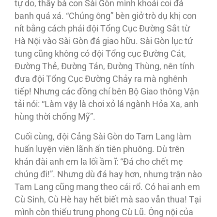
tự do, thấy bà con Sài Gòn mình khoái coi đá
banh quá xá. “Chúng ông” bèn giở trò dụ khị con
nít bằng cách phái đội Tổng Cục Ðường Sắt từ
Hà Nội vào Sài Gòn đá giao hữu. Sài Gòn lục tứ
tung cũng không có đội Tổng cục Ðường Cát,
Ðường Thẻ, Ðường Tán, Ðường Thùng, nên tính
đưa đội Tổng Cục Ðường Chảy ra mà nghênh
tiếp! Nhưng các đồng chí bên Bộ Giao thông Vận
tải nói: “Làm vậy là chơi xỏ lá ngành Hỏa Xa, anh
hùng thời chống Mỹ”.
Cuối cùng, đội Cảng Sài Gòn do Tam Lang làm
huấn luyện viên lãnh ấn tiên phuông. Dù trên
khán đài anh em la lối ầm ĩ: “Ðá cho chết mẹ
chúng đi!”. Nhưng dù đá hay hơn, nhưng trận nào
Tam Lang cũng mang theo cái rổ. Có hai anh em
Cù Sinh, Cù Hè hay hết biết mà sao vẫn thua! Tại
mình còn thiếu trung phong Cù Lũ. Ông nội của