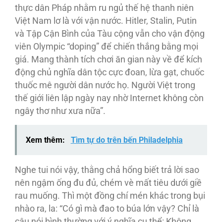
thực dân Pháp nhằm ru ngủ thế hệ thanh niên
Việt Nam lơ là với vận nước. Hitler, Stalin, Putin
và Tập Cận Bình của Tàu cộng vẫn cho vận động
viên Olympic “doping” để chiến thắng bằng mọi
giá. Mang thành tích chơi ăn gian này về để kích
động chủ nghĩa dân tộc cực đoan, lừa gạt, chuốc
thuốc mê người dân nước họ. Người Việt trong
thế giới liên lập ngày nay nhờ Internet không còn
ngây thơ như xưa nữa”.
Xem thêm:
Tìm tự do trên bến Philadelphia
Nghe tui nói vậy, thằng chả hổng biết trả lời sao
nên ngậm ống đu đủ, chém vè mất tiêu dưới giề
rau muống. Thì một đồng chí mén khác trong bụi
nhào ra, la: “Có gì mà đao to búa lớn vậy? Chỉ là
câu nói bình thường với ý nghĩa cụ thể: Không