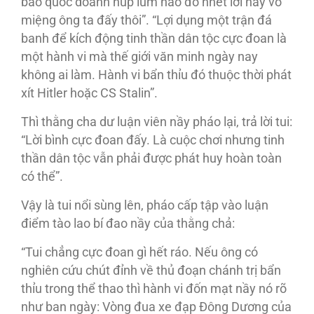
báo quốc doanh núp lùm nào đó nhét lời nầy vô
miệng ông ta đấy thôi”. “Lợi dụng một trận đá
banh để kích động tinh thần dân tộc cực đoan là
một hành vi mà thế giới văn minh ngày nay
không ai làm. Hành vi bẩn thỉu đó thuộc thời phát
xít Hitler hoặc CS Stalin”.
Thì thằng cha dư luận viên nầy pháo lại, trả lời tui:
“Lời bình cực đoan đấy. Là cuộc chơi nhưng tinh
thần dân tộc vẫn phải được phát huy hoàn toàn
có thể”.
Vậy là tui nổi sùng lên, pháo cấp tập vào luận
điểm tào lao bí đao nầy của thằng chả:
“Tui chẳng cực đoan gì hết ráo. Nếu ông có
nghiên cứu chút đỉnh về thủ đoạn chánh trị bẩn
thỉu trong thể thao thì hành vi đốn mạt nầy nó rõ
như ban ngày: Vòng đua xe đạp Ðông Dương của