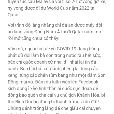
tuyển túc cầu Malaysia với tỉ số 2-1 ở vòng gởi xe,
hy vọng được đi dự World Cup năm 2022 tại
Qatar.
Với trình độ làng nhàng chỉ đá ăn được mấy đội
ao làng vùng Ðông Nam Á thì đi Qatar nằm mơ
rồi mớ cũng chưa có thấy!
Vậy mà, ngoài tin tức về COVID-19 đang bùng
phát dữ dội làm bà con trong nước rầu hết sức,
báo chí quốc doanh cứ nhai đi, nhai lại tin đá
banh. Bọn bồi bút cứ đánh phèng la, tùng cắc
xèng, tùng cắc chẻn rùm beng như một đám Sơn
Ðông mãi võ. Ðám dư luận viên lên Facebook
kích động ì xèo tinh thần ái quốc cực đoan để
đồng bào quên cha cái vụ chủ tịch Khánh Hòa, bí
thơ Bình Dương đang bị thanh trừng vì ăn đất!
Chúng đánh trống lảng để che giấu cái chuyện