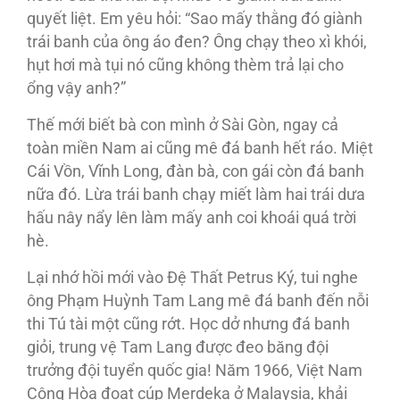
quyết liệt. Em yêu hỏi: “Sao mấy thằng đó giành
trái banh của ông áo đen? Ông chạy theo xì khói,
hụt hơi mà tụi nó cũng không thèm trả lại cho
ổng vậy anh?”
Thế mới biết bà con mình ở Sài Gòn, ngay cả
toàn miền Nam ai cũng mê đá banh hết ráo. Miệt
Cái Vồn, Vĩnh Long, đàn bà, con gái còn đá banh
nữa đó. Lừa trái banh chạy miết làm hai trái dưa
hấu nây nẩy lên làm mấy anh coi khoái quá trời
hè.
Lại nhớ hồi mới vào Ðệ Thất Petrus Ký, tui nghe
ông Phạm Huỳnh Tam Lang mê đá banh đến nỗi
thi Tú tài một cũng rớt. Học dở nhưng đá banh
giỏi, trung vệ Tam Lang được đeo băng đội
trưởng đội tuyển quốc gia! Năm 1966, Việt Nam
Cộng Hòa đoạt cúp Merdeka ở Malaysia, khải