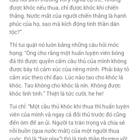
được khóc nếu thua, chỉ được khóc khi chiến
thắng. Nước mắt của người chiến thắng là hạnh
phúc của họ, sao mà kích động tinh thần dân
tộc?”
Thì tui quật nó luôn bằng những câu hỏi móc
họng: “Ông cho rằng một huấn luyện viên bóng
đá thì được quyền cấm cầu thủ của mình không
được bày tỏ cảm xúc của riêng mình. Phải bày tỏ
cảm xúc theo chỉ đạo. Lúc nào tao cho khóc là
khóc. Tao không cho khóc là nín. Không được
khóc linh tinh.” Thiệt là tức cười, he he!
Tui chỉ: “Một cầu thủ khóc khi thua thì huấn luyện
viên của mình và ngay cả đối thủ trước đó cũng
đến ôm để an ủi. Người ta trân trọng và chia sẻ
nỗi buồn (qua nước mắt) của một người thua
cuộc. Ðó là “fair play”! Ðó là tinh thần thượng võ!