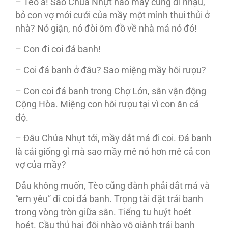
– Tèo à! Sao Chúa Nhựt nào mầy cũng đi nhậu,
bỏ con vợ mới cưới của mầy một mình thui thủi ở
nhà? Nó giận, nó đòi ôm đồ về nhà má nó đó!
– Con đi coi đá banh!
– Coi đá banh ở đâu? Sao miệng mầy hôi rượu?
– Con coi đá banh trong Chợ Lớn, sân vận động
Cộng Hòa. Miệng con hôi rượu tại vì con ăn cá
độ.
– Ðâu Chúa Nhựt tới, mầy dắt má đi coi. Ðá banh
là cái giống gì mà sao mầy mê nó hơn mê cả con
vợ của mầy?
Dẫu không muốn, Tèo cũng đành phải dắt má và
“em yêu” đi coi đá banh. Trọng tài đặt trái banh
trong vòng tròn giữa sân. Tiếng tu huýt hoét
hoét. Cầu thủ hai đội nhào vô giành trái banh