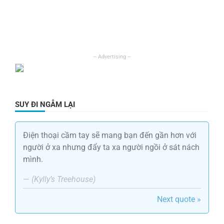
SUY ĐI NGẪM LẠI
Điện thoại cầm tay sẽ mang bạn đến gần hơn với
người ở xa nhưng đẩy ta xa người ngồi ở sát nách
mình.
—
(Kylly’s Treehouse)
Next quote »