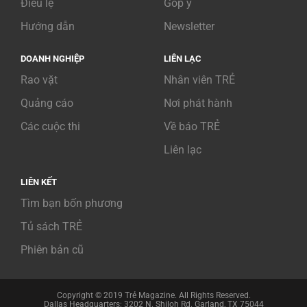
Điều lệ
Góp ý
Hướng dẫn
Newsletter
DOANH NGHIỆP
LIÊN LẠC
Rao vặt
Nhân viên TRẺ
Quảng cáo
Nơi phát hành
Các cuộc thi
Về báo TRẺ
Liên lạc
LIÊN KẾT
Tìm bạn bốn phương
Tủ sách TRẺ
Phiên bản cũ
Copyright © 2019 Trẻ Magazine. All Rights Reserved.
Dallas Headquarters: 3202 N. Shiloh Rd. Garland, TX 75044