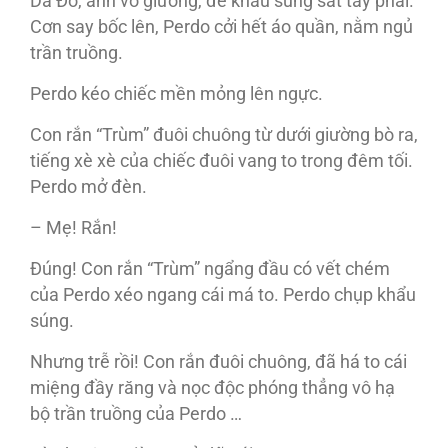
Da Đỏ, anh vô giường, để khẩu súng sát tay phải.
Cơn say bốc lên, Perdo cởi hết áo quần, nằm ngủ
trần truồng.
Perdo kéo chiếc mền mỏng lên ngực.
Con rắn “Trùm” đuôi chuông từ dưới giường bò ra,
tiếng xè xè của chiếc đuôi vang to trong đêm tối.
Perdo mở đèn.
– Mẹ! Rắn!
Đúng! Con rắn “Trùm” ngẩng đầu có vết chém
của Perdo xéo ngang cái má to. Perdo chụp khẩu
súng.
Nhưng trễ rồi! Con rắn đuôi chuông, đã há to cái
miệng đầy răng và nọc độc phóng thẳng vô hạ
bộ trần truồng của Perdo …