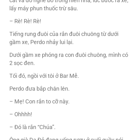
cắt và đồ nghề bỏ trong hiên nhà, lúc bước ra xe,
lấy máy phun thuốc trừ sâu.
– Rè! Rè! Rè!
Tiếng rung đuôi của rắn đuôi chuông từ dưới
gầm xe, Perdo nhảy lui lại.
Dưới gầm xe phóng ra con đuôi chuông, mình có
2 sọc đen.
Tối đó, ngồi với tôi ở Bar Mễ.
Perdo đưa bắp chân lên.
– Mẹ! Con rắn to cỡ này.
– Ohhhh!
– Đó là rắn “Chúa”.