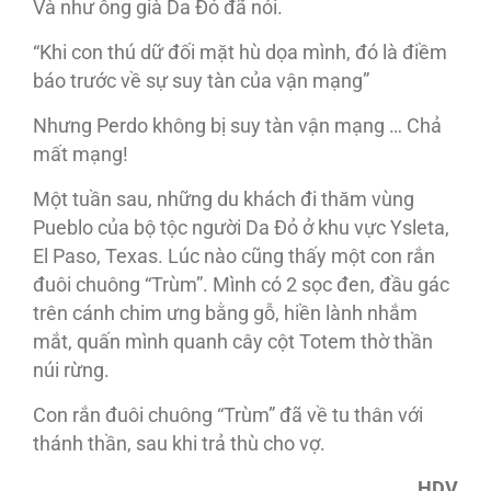
Và như ông già Da Đỏ đã nói.
“Khi con thú dữ đối mặt hù dọa mình, đó là điềm
báo trước về sự suy tàn của vận mạng”
Nhưng Perdo không bị suy tàn vận mạng … Chả
mất mạng!
Một tuần sau, những du khách đi thăm vùng
Pueblo của bộ tộc người Da Đỏ ở khu vực Ysleta,
El Paso, Texas. Lúc nào cũng thấy một con rắn
đuôi chuông “Trùm”. Mình có 2 sọc đen, đầu gác
trên cánh chim ưng bằng gỗ, hiền lành nhắm
mắt, quấn mình quanh cây cột Totem thờ thần
núi rừng.
Con rắn đuôi chuông “Trùm” đã về tu thân với
thánh thần, sau khi trả thù cho vợ.
HDV