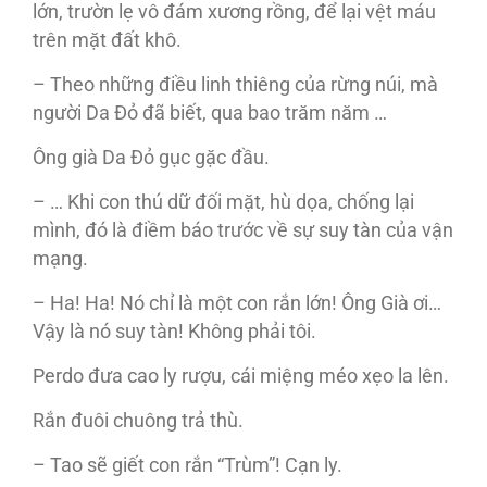
lớn, trườn lẹ vô đám xương rồng, để lại vệt máu
trên mặt đất khô.
– Theo những điều linh thiêng của rừng núi, mà
người Da Đỏ đã biết, qua bao trăm năm …
Ông già Da Đỏ gục gặc đầu.
– … Khi con thú dữ đối mặt, hù dọa, chống lại
mình, đó là điềm báo trước về sự suy tàn của vận
mạng.
– Ha! Ha! Nó chỉ là một con rắn lớn! Ông Già ơi…
Vậy là nó suy tàn! Không phải tôi.
Perdo đưa cao ly rượu, cái miệng méo xẹo la lên.
Rắn đuôi chuông trả thù.
– Tao sẽ giết con rắn “Trùm”! Cạn ly.