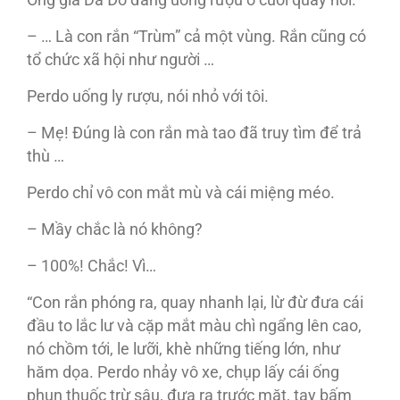
Ông già Da Đỏ đang uống rượu ở cuối quầy nói.
– … Là con rắn “Trùm” cả một vùng. Rắn cũng có
tổ chức xã hội như người …
Perdo uống ly rượu, nói nhỏ với tôi.
– Mẹ! Đúng là con rắn mà tao đã truy tìm để trả
thù …
Perdo chỉ vô con mắt mù và cái miệng méo.
– Mầy chắc là nó không?
– 100%! Chắc! Vì…
“Con rắn phóng ra, quay nhanh lại, lừ đừ đưa cái
đầu to lắc lư và cặp mắt màu chì ngẩng lên cao,
nó chồm tới, le lưỡi, khè những tiếng lớn, như
hăm dọa. Perdo nhảy vô xe, chụp lấy cái ống
phun thuốc trừ sâu, đưa ra trước mặt, tay bấm