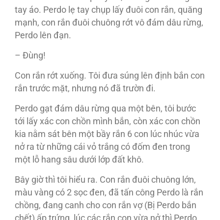
tay áo. Perdo lẹ tay chụp lấy đuôi con rắn, quăng
mạnh, con rắn đuôi chuông rớt vô đám dâu rừng,
Perdo lên đạn.
– Đùng!
Con rắn rớt xuống. Tôi đưa súng lên định bắn con
rắn trước mặt, nhưng nó đã trườn đi.
Perdo gạt đám dâu rừng qua một bên, tôi bước
tới lấy xác con chồn mình bắn, còn xác con chồn
kia nằm sát bên một bầy rắn 6 con lúc nhúc vừa
nở ra từ những cái vỏ trắng có đốm đen trong
một lỗ hang sâu dưới lớp đất khô.
Bây giờ thì tôi hiểu ra. Con rắn đuôi chuông lớn,
màu vàng có 2 sọc đen, đã tấn công Perdo là rắn
chồng, đang canh cho con rắn vợ (Bị Perdo bắn
chết) ấp trứng, lúc các rắn con vừa nở thì Perdo