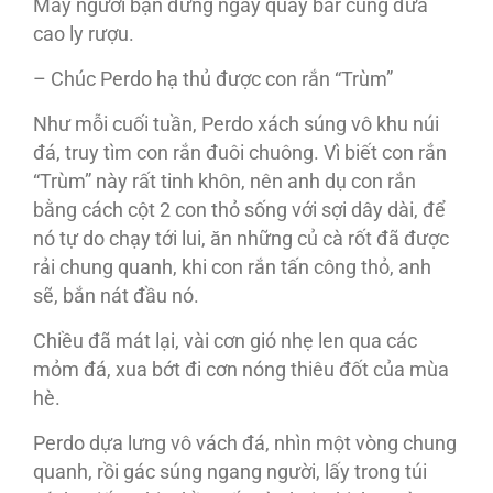
Mấy người bạn đứng ngay quầy bar cùng đưa
cao ly rượu.
– Chúc Perdo hạ thủ được con rắn “Trùm”
Như mỗi cuối tuần, Perdo xách súng vô khu núi
đá, truy tìm con rắn đuôi chuông. Vì biết con rắn
“Trùm” này rất tinh khôn, nên anh dụ con rắn
bằng cách cột 2 con thỏ sống với sợi dây dài, để
nó tự do chạy tới lui, ăn những củ cà rốt đã được
rải chung quanh, khi con rắn tấn công thỏ, anh
sẽ, bắn nát đầu nó.
Chiều đã mát lại, vài cơn gió nhẹ len qua các
mỏm đá, xua bớt đi cơn nóng thiêu đốt của mùa
hè.
Perdo dựa lưng vô vách đá, nhìn một vòng chung
quanh, rồi gác súng ngang người, lấy trong túi