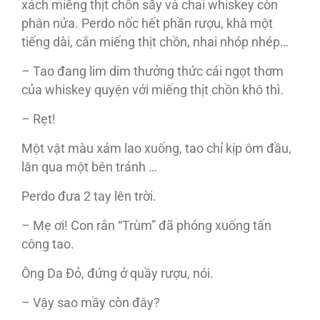
xách miếng thịt chồn sấy và chai whiskey còn
phân nửa. Perdo nốc hết phần rượu, khà một
tiếng dài, cắn miếng thịt chồn, nhai nhóp nhép…
– Tao đang lim dim thưởng thức cái ngọt thơm
của whiskey quyện với miếng thịt chồn khô thì.
– Rẹt!
Một vật màu xám lao xuống, tao chỉ kịp ôm đầu,
lăn qua một bên tránh …
Perdo đưa 2 tay lên trời.
– Mẹ ơi! Con rắn “Trùm” đã phóng xuống tấn
công tao.
Ông Da Đỏ, đứng ở quầy rượu, nói.
– Vậy sao mầy còn đây?