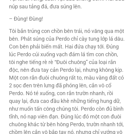
núp sau tảng đá, đưa súng lên.
– Đùng! Đùng!
Tôi bắn trúng con chồn bên trái, nó văng qua một
bên. Phát súng của Perdo chỉ cày tung lớp lá dâu.
Con bên phải biến mất. Hai đứa chạy tới. Đúng
lúc Perdo cúi xuống vạch đám lá tìm con chồn,
tôi nghe tiếng rè rè “Đuôi chuông” của loại rắn
độc, nên đưa tay cản Perdo lại, nhưng không kịp.
Một con rắn đuôi chuông rất to, màu vàng đất có
2 sọc đen trên lưng đã phóng lên, cắn vô cổ
Perdo. Nó té xuống, con rắn trườn nhanh, rồi
quay lại, đưa cao đầu khè những tiếng hung dữ,
như muốn tấn công chúng tôi. Perdo còn đủ bình
tĩnh, nó nạp viên đạn. Đúng lúc đó một con đuôi
chuông khác từ bên hông Perdo, trườn nhanh tới,
chồm lên cắn vô bắp tay nó, nhưng chỉ vướng vô