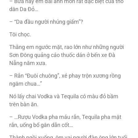
– Bữa nay em đãi anh món rất đặc biệt của thổ
dân Da Đỏ…
– “Da đầu người nhúng giấm”?
Tôi chọc.
Thằng em ngước mặt, rao lớn như những người
Sơn Đông quảng cáo thuốc dán ở bến xe Đà
Nẵng năm xưa.
– Rắn “Đuôi chuông”, xé phay trộn xương rồng
ngâm chua…”
Nó lấy chai Vodka và Tequila có màu đỏ bầm
trên bàn ăn.
– …Rượu Vodka pha máu rắn, Tequila pha mật
rắn, uống bổ gân dãn cốt…
Thành ngồi xuống, ôm vai người đàn ông lớn tuổi,