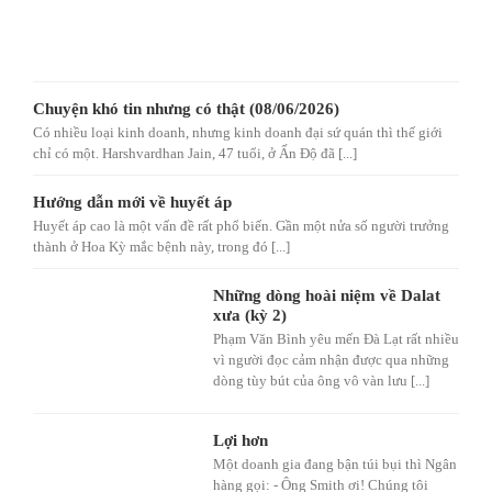
Chuyện khó tin nhưng có thật (08/06/2026)
Có nhiều loại kinh doanh, nhưng kinh doanh đại sứ quán thì thế giới
chỉ có một. Harshvardhan Jain, 47 tuổi, ở Ấn Độ đã [...]
Hướng dẫn mới về huyết áp
Huyết áp cao là một vấn đề rất phổ biến. Gần một nửa số người trưởng
thành ở Hoa Kỳ mắc bệnh này, trong đó [...]
Những dòng hoài niệm về Dalat
xưa (kỳ 2)
Phạm Văn Bình yêu mến Đà Lạt rất nhiều
vì người đọc cảm nhận được qua những
dòng tùy bút của ông vô vàn lưu [...]
Lợi hơn
Một doanh gia đang bận túi bụi thì Ngân
hàng gọi: - Ông Smith ơi! Chúng tôi