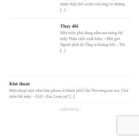
nhận thấy thẻ credit của ông có những
[...]
Thay đổi
Một triệu phú đang nằm mơ màng thì
thấy Thần chết xuất hiện: - Đến giờ
Ngươi phải đi! Ông ta hoảng hốt: - Tôi
[...]
Khó thoát
Điện thoại một tiệm bán phone ở thành phố Cần Thơ reng ton ton. Chủ
tiệm bắt máy: - A lô! - Em, Loan nè! [...]