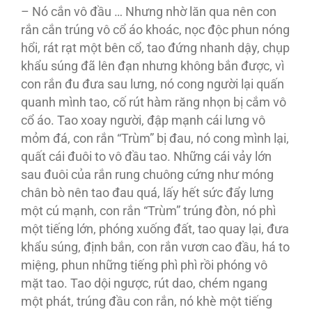
– Nó cắn vô đầu … Nhưng nhờ lăn qua nên con
rắn cắn trúng vô cổ áo khoác, nọc độc phun nóng
hổi, rát rạt một bên cổ, tao đứng nhanh dậy, chụp
khẩu súng đã lên đạn nhưng không bắn được, vì
con rắn đu đưa sau lưng, nó cong người lại quấn
quanh mình tao, cố rút hàm răng nhọn bị cắm vô
cổ áo. Tao xoay người, đập mạnh cái lưng vô
mỏm đá, con rắn “Trùm” bị đau, nó cong mình lại,
quất cái đuôi to vô đầu tao. Những cái vảy lớn
sau đuôi của rắn rung chuông cứng như móng
chân bò nên tao đau quá, lấy hết sức đẩy lưng
một cú mạnh, con rắn “Trùm” trúng đòn, nó phì
một tiếng lớn, phóng xuống đất, tao quay lại, đưa
khẩu súng, định bắn, con rắn vươn cao đầu, há to
miệng, phun những tiếng phì phì rồi phóng vô
mặt tao. Tao dội ngược, rút dao, chém ngang
một phát, trúng đầu con rắn, nó khè một tiếng