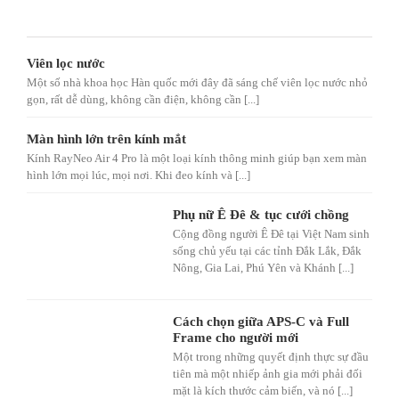
Viên lọc nước
Một số nhà khoa học Hàn quốc mới đây đã sáng chế viên lọc nước nhỏ
gọn, rất dễ dùng, không cần điện, không cần [...]
Màn hình lớn trên kính mắt
Kính RayNeo Air 4 Pro là một loại kính thông minh giúp bạn xem màn
hình lớn mọi lúc, mọi nơi. Khi đeo kính và [...]
Phụ nữ Ê Đê & tục cưới chồng
Cộng đồng người Ê Đê tại Việt Nam sinh
sống chủ yếu tại các tỉnh Đắk Lắk, Đắk
Nông, Gia Lai, Phú Yên và Khánh [...]
Cách chọn giữa APS-C và Full
Frame cho người mới
Một trong những quyết định thực sự đầu
tiên mà một nhiếp ảnh gia mới phải đối
mặt là kích thước cảm biến, và nó [...]