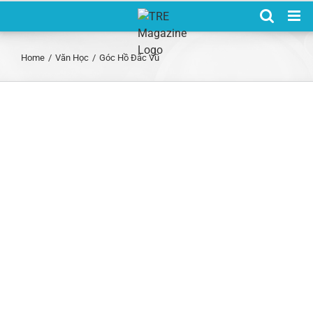
Skip
to
content
Home
/
Văn Học
/
Góc Hồ Đắc Vũ