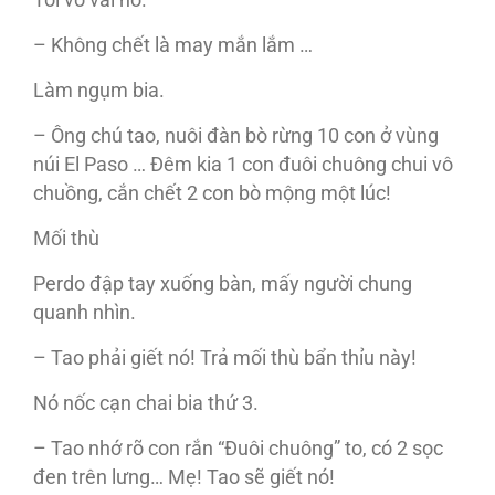
Tôi vỗ vai nó.
– Không chết là may mắn lắm …
Làm ngụm bia.
– Ông chú tao, nuôi đàn bò rừng 10 con ở vùng
núi El Paso … Đêm kia 1 con đuôi chuông chui vô
chuồng, cắn chết 2 con bò mộng một lúc!
Mối thù
Perdo đập tay xuống bàn, mấy người chung
quanh nhìn.
– Tao phải giết nó! Trả mối thù bẩn thỉu này!
Nó nốc cạn chai bia thứ 3.
– Tao nhớ rõ con rắn “Đuôi chuông” to, có 2 sọc
đen trên lưng… Mẹ! Tao sẽ giết nó!