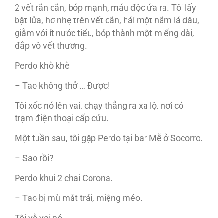
2 vết rắn cắn, bóp mạnh, máu độc ứa ra. Tôi lấy
bật lửa, hơ nhẹ trên vết cắn, hái một nắm lá dâu,
giằm với ít nước tiểu, bóp thành một miếng dài,
đắp vô vết thương.
Perdo khò khè
– Tao không thở … Được!
Tôi xốc nó lên vai, chạy thẳng ra xa lộ, nơi có
trạm điện thoại cấp cứu.
Một tuần sau, tôi gặp Perdo tại bar Mễ ở Socorro.
– Sao rồi?
Perdo khui 2 chai Corona.
– Tao bị mù mắt trái, miệng méo.