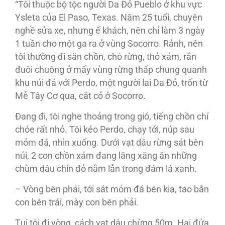
“Tôi thuộc bộ tộc người Da Đỏ Pueblo ở khu vực
Ysleta của El Paso, Texas. Năm 25 tuổi, chuyên
nghề sửa xe, nhưng ế khách, nên chỉ làm 3 ngày
1 tuần cho một ga ra ở vùng Socorro. Rảnh, nên
tôi thường đi săn chồn, chó rừng, thỏ xám, rắn
đuôi chuông ở mấy vùng rừng thấp chung quanh
khu núi đá với Perdo, một người lai Da Đỏ, trốn từ
Mễ Tây Cơ qua, cắt cỏ ở Socorro.
Đang đi, tôi nghe thoảng trong gió, tiếng chồn chí
chóe rất nhỏ. Tôi kéo Perdo, chạy tới, núp sau
mỏm đá, nhìn xuống. Dưới vạt dâu rừng sát bên
núi, 2 con chồn xám đang lăng xăng ăn những
chùm dâu chín đỏ nằm lẫn trong đám lá xanh.
– Vòng bên phải, tới sát mỏm đá bên kia, tao bắn
con bên trái, mày con bên phải.
Tụi tôi đi vòng, cách vạt dâu chừng 50m. Hai đứa