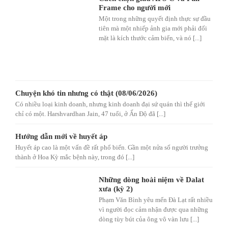
Frame cho người mới
Một trong những quyết định thực sự đầu
tiên mà một nhiếp ảnh gia mới phải đối
mặt là kích thước cảm biến, và nó [...]
Chuyện khó tin nhưng có thật (08/06/2026)
Có nhiều loại kinh doanh, nhưng kinh doanh đại sứ quán thì thế giới
chỉ có một. Harshvardhan Jain, 47 tuổi, ở Ấn Độ đã [...]
Hướng dẫn mới về huyết áp
Huyết áp cao là một vấn đề rất phổ biến. Gần một nửa số người trưởng
thành ở Hoa Kỳ mắc bệnh này, trong đó [...]
Những dòng hoài niệm về Dalat
xưa (kỳ 2)
Phạm Văn Bình yêu mến Đà Lạt rất nhiều
vì người đọc cảm nhận được qua những
dòng tùy bút của ông vô vàn lưu [...]