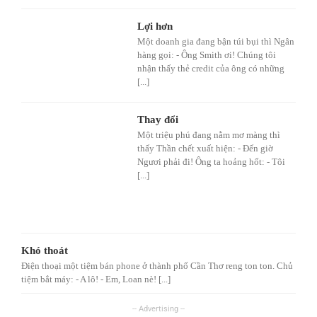
Lợi hơn
Một doanh gia đang bận túi bụi thì Ngân
hàng gọi: - Ông Smith ơi! Chúng tôi
nhận thấy thẻ credit của ông có những
[...]
Thay đổi
Một triệu phú đang nằm mơ màng thì
thấy Thần chết xuất hiện: - Đến giờ
Ngươi phải đi! Ông ta hoảng hốt: - Tôi
[...]
Khó thoát
Điện thoại một tiệm bán phone ở thành phố Cần Thơ reng ton ton. Chủ
tiệm bắt máy: - A lô! - Em, Loan nè! [...]