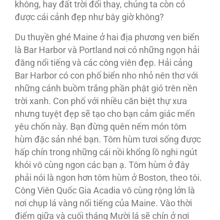
không, hay đất trời đổi thay, chúng ta còn có
được cái cảnh đẹp như bây giờ không?
Du thuyền ghé Maine ở hai địa phương ven biển
là Bar Harbor và Portland nơi có những ngọn hải
đăng nổi tiếng và các công viên đẹp. Hải cảng
Bar Harbor có con phố biển nho nhỏ nên thơ với
những cánh buồm trắng phần phật gió trên nền
trời xanh. Con phố với nhiều căn biệt thự xưa
nhưng tuyệt đẹp sẽ tạo cho bạn cảm giác mến
yêu chốn này. Bạn đừng quên nếm món tôm
hùm đặc sản nhé bạn. Tôm hùm tươi sống được
hấp chín trong những cái nồi khổng lồ nghi ngút
khói vô cùng ngon các bạn ạ. Tôm hùm ở đây
phải nói là ngon hơn tôm hùm ở Boston, theo tôi.
Công Viên Quốc Gia Acadia vô cùng rộng lớn là
nơi chụp lá vàng nổi tiếng của Maine. Vào thời
điểm giữa và cuối tháng Mười lá sẽ chín ở nơi