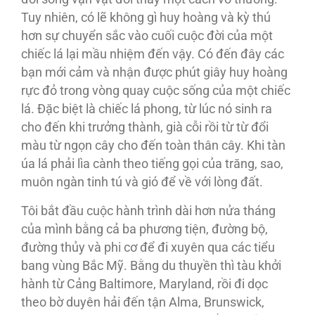
Tuy nhiên, có lẽ không gì huy hoàng và kỳ thú
hơn sự chuyển sắc vào cuối cuộc đời của một
chiếc lá lại mầu nhiệm đến vậy. Có đến đây các
bạn mới cảm và nhận được phút giây huy hoàng
rực đỏ trong vòng quay cuộc sống của một chiếc
lá. Ðặc biệt là chiếc lá phong, từ lúc nó sinh ra
cho đến khi trưởng thành, già cỗi rồi từ từ đổi
màu từ ngọn cây cho đến toàn thân cây. Khi tàn
úa lá phải lìa cành theo tiếng gọi của trăng, sao,
muôn ngàn tinh tú và gió để về với lòng đất.
Tôi bắt đầu cuộc hành trình dài hơn nửa tháng
của mình bằng cả ba phương tiện, đường bộ,
đường thủy và phi cơ để đi xuyên qua các tiểu
bang vùng Bắc Mỹ. Bằng du thuyền thì tàu khởi
hành từ Cảng Baltimore, Maryland, rồi đi dọc
theo bờ duyên hải đến tận Alma, Brunswick,