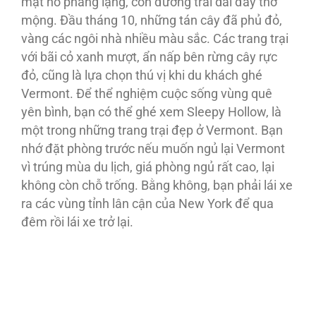
mặt hồ phẳng lặng, con đường trải dài đầy thơ
mộng. Ðầu tháng 10, những tán cây đã phủ đỏ,
vàng các ngôi nhà nhiều màu sắc. Các trang trại
với bãi cỏ xanh mượt, ẩn nấp bên rừng cây rực
đỏ, cũng là lựa chọn thú vị khi du khách ghé
Vermont. Ðể thể nghiệm cuộc sống vùng quê
yên bình, bạn có thể ghé xem Sleepy Hollow, là
một trong những trang trại đẹp ở Vermont. Bạn
nhớ đặt phòng trước nếu muốn ngủ lại Vermont
vì trúng mùa du lịch, giá phòng ngủ rất cao, lại
không còn chỗ trống. Bằng không, bạn phải lái xe
ra các vùng tỉnh lân cận của New York để qua
đêm rồi lái xe trở lại.