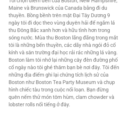
Tôi chọn điểm đến của Boston, New Hampshire,
Maine và Brunswick của Canada bằng đi du
thuyền. Bồng bềnh trên mặt Ðại Tây Dương 9
ngày tôi đi dọc theo vùng duyên hải để ngắm lá
thu Ðông Bắc xanh hơn và hữu tình hơn trong
sóng nước. Mùa thu Boston lãng đãng trong mắt
tôi là những bến thuyền, các dãy nhà ngói đỏ cổ
kính và sân trường đại học rải rác những lá vàng.
Boston làm tôi nhớ lại những cây đèn đường phố
cổ ngày nào tôi ghé thăm bạn bè nơi đây. Tôi đến
những địa điểm ghi lại chứng tích lịch sử của
Boston như Boston Tea Party Museum và chụp
hình chiếc tàu trong cuộc nổi loạn. Bạn đừng
quên nếm thử món tôm hùm, clam chowder và
lobster rolls nổi tiếng ở đây.