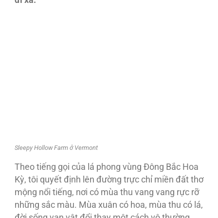
đi xa.
Sleepy Hollow Farm ở Vermont
Theo tiếng gọi của lá phong vùng Ðông Bắc Hoa
Kỳ, tôi quyết định lên đường trực chỉ miền đất thơ
mộng nổi tiếng, nơi có mùa thu vang vang rực rỡ
những sắc màu. Mùa xuân có hoa, mùa thu có lá,
đời sống vạn vật đổi thay một cách vô thường.