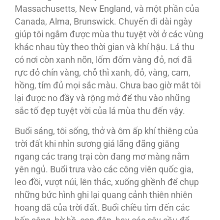
Massachusetts, New England, và một phần của
Canada, Alma, Brunswick. Chuyến đi dài ngày
giúp tôi ngắm được mùa thu tuyệt vời ở các vùng
khác nhau tùy theo thời gian và khí hậu. Lá thu
có nơi còn xanh nõn, lốm đốm vàng đỏ, nơi đã
rực đỏ chín vàng, chỗ thì xanh, đỏ, vàng, cam,
hồng, tím đủ mọi sắc màu. Chưa bao giờ mắt tôi
lại được no đầy và rộng mở để thu vào những
sắc tố đẹp tuyệt vời của lá mùa thu đến vậy.
Buổi sáng, tôi sống, thở và ôm ấp khí thiêng của
trời đất khi nhìn sương giá lãng đãng giăng
ngang các trang trại còn đang mơ màng nằm
yên ngủ. Buổi trưa vào các công viên quốc gia,
leo đồi, vượt núi, lên thác, xuống ghềnh để chụp
những bức hình ghi lại quang cảnh thiên nhiên
hoang dã của trời đất. Buổi chiều tìm đến các