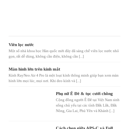
Viên lọc nước
Một số nhà khoa học Hàn quốc mới đây đã sáng chế viên lọc nước nhỏ
gọn, rất dễ dùng, không cần điện, không cần [...]
Màn hình lớn trên kính mắt
Kính RayNeo Air 4 Pro là một loại kính thông minh giúp bạn xem màn
hình lớn mọi lúc, mọi nơi. Khi đeo kính và [...]
Phụ nữ Ê Đê & tục cưới chồng
Cộng đồng người Ê Đê tại Việt Nam sinh
sống chủ yếu tại các tỉnh Đắk Lắk, Đắk
Nông, Gia Lai, Phú Yên và Khánh [...]
Cách chọn giữa APS-C và Full