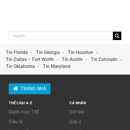
Search
for:
Tin Florida
Tin Georgia
Tin Houston
Tin Dallas – Fort Worth
Tin Austin
Tin Colorado
Tin Oklahoma
Tin Maryland
TRANG NHÀ
THỂ LOẠI A-Z
CÁ NHÂN
Danh mục TRẺ
Gửi bài
Điều lệ
Góp ý