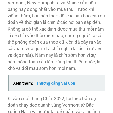
Vermont, New Hampshire và Maine của tiểu
bang này đông nhất vào mùa thu. Trước khi
viếng thăm, bạn nên theo dõi các bản báo cáo dự
đoán về thời gian lá chín ở các nơi bạn sắp đến.
Không ai có thể xác định được mùa thu mỗi năm
lá sẽ chín vào thời điểm nào, nhưng người ta có
thể phỏng đoán dựa theo dữ kiện đã xảy ra vào
các năm vừa qua. (Lá chín nghĩa là lúc lá rực lên
và đẹp nhất). Năm nay lá chín sớm hơn vì sự
hâm nóng toàn cầu làm rừng thu thiếu nước, lá
khô và đổi màu sớm hơn mọi năm.
Xem thêm:
Thương cảng Sài Gòn
Ði vào cuối tháng Chín, 2022, tôi theo bản dự
đoán chạy dọc quanh vùng Vermont từ Bắc
xuống Nam và ngược lại để ngắm và chụp ảnh.