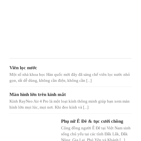
Viên lọc nước
Một số nhà khoa học Hàn quốc mới đây đã sáng chế viên lọc nước nhỏ
gọn, rất dễ dùng, không cần điện, không cần [...]
Màn hình lớn trên kính mắt
Kính RayNeo Air 4 Pro là một loại kính thông minh giúp bạn xem màn
hình lớn mọi lúc, mọi nơi. Khi đeo kính và [...]
Phụ nữ Ê Đê & tục cưới chồng
Cộng đồng người Ê Đê tại Việt Nam sinh
sống chủ yếu tại các tỉnh Đắk Lắk, Đắk
Nông, Gia Lai, Phú Yên và Khánh [...]