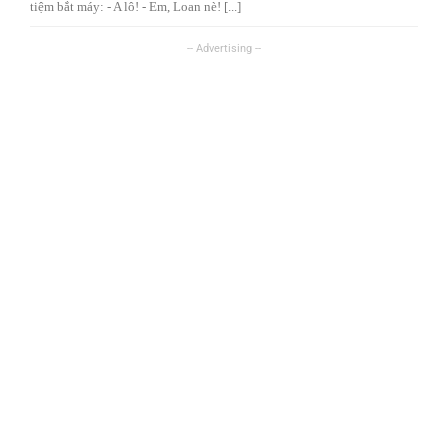
tiệm bắt máy: - A lô! - Em, Loan nè! [...]