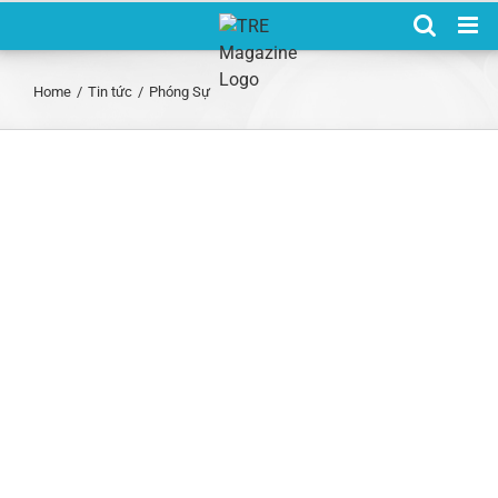
Skip
to
content
Home
/
Tin tức
/
Phóng Sự