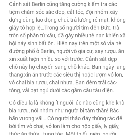
Cảnh sát Berlin cũng tăng cường kiểm tra các
tiệm chăm sóc sắc đẹp, cắt tóc, đội nhóm xây
dựng dùng lao động chui, trả lương rẻ mạt, không
giấy tờ hợp lệ…Trong số người tìm đến Đức, trà
trộn số phần tử xấu, đã gây nhiều tệ nạn khiến xã
hội nảy sinh bất ổn. Hiện nay trên một số vỉa hè
đường phố ở Berlin, người vô gia cư, say rượu, ăn
xin xuất hiện nhiều so với trước. Cảnh sát dẹp
chỗ này họ chuyển sang chỗ khác. Ban ngày lang
thang xin ăn trước các siêu thị hoặc lượm vỏ lon,
vỏ chai bia rượu, chai nhựa. Ban đêm trải các-
tông, vải bạt ngủ dưới các gầm cầu tàu điện.
Có điều lạ là không ít người lúc nào cũng khề khà
bia rượu, nói nhảm như người bị tâm thần! Rác
bẩn vương vãi… Có người tháo đáy thùng rác để
bới tìm vỏ chai, vỏ lon làm cho hộp giấy, ly giấy,
thức ăn thừa…tung tóe. Một thiếu niên, người