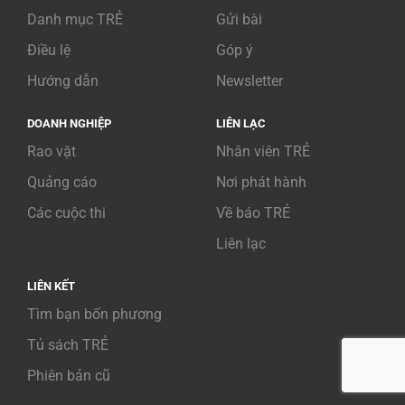
Danh mục TRẺ
Gửi bài
Điều lệ
Góp ý
Hướng dẫn
Newsletter
DOANH NGHIỆP
LIÊN LẠC
Rao vặt
Nhân viên TRẺ
Quảng cáo
Nơi phát hành
Các cuộc thi
Về báo TRẺ
Liên lạc
LIÊN KẾT
Tìm bạn bốn phương
Tủ sách TRẺ
Phiên bản cũ