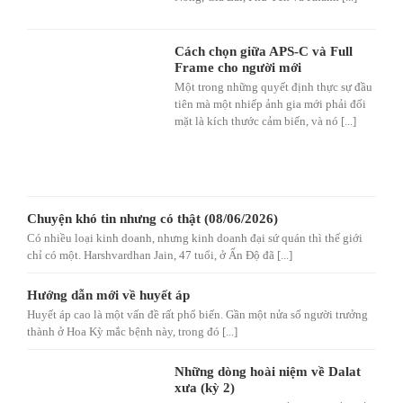
Cách chọn giữa APS-C và Full
Frame cho người mới
Một trong những quyết định thực sự đầu
tiên mà một nhiếp ảnh gia mới phải đối
mặt là kích thước cảm biến, và nó [...]
Chuyện khó tin nhưng có thật (08/06/2026)
Có nhiều loại kinh doanh, nhưng kinh doanh đại sứ quán thì thế giới
chỉ có một. Harshvardhan Jain, 47 tuổi, ở Ấn Độ đã [...]
Hướng dẫn mới về huyết áp
Huyết áp cao là một vấn đề rất phổ biến. Gần một nửa số người trưởng
thành ở Hoa Kỳ mắc bệnh này, trong đó [...]
Những dòng hoài niệm về Dalat
xưa (kỳ 2)