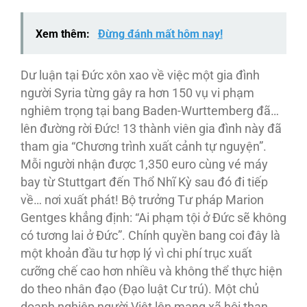
Xem thêm:
Đừng đánh mất hôm nay!
Dư luận tại Đức xôn xao về việc một gia đình
người Syria từng gây ra hơn 150 vụ vi phạm
nghiêm trọng tại bang Baden-Wurttemberg đã…
lên đường rời Đức! 13 thành viên gia đình này đã
tham gia “Chương trình xuất cảnh tự nguyện”.
Mỗi người nhận được 1,350 euro cùng vé máy
bay từ Stuttgart đến Thổ Nhĩ Kỳ sau đó đi tiếp
về… nơi xuất phát! Bộ trưởng Tư pháp Marion
Gentges khẳng định: “Ai phạm tội ở Đức sẽ không
có tương lai ở Đức”. Chính quyền bang coi đây là
một khoản đầu tư hợp lý vì chi phí trục xuất
cưỡng chế cao hơn nhiều và không thể thực hiện
do theo nhân đạo (Đạo luật Cư trú). Một chủ
doanh nghiệp người Việt lên mạng xã hội than