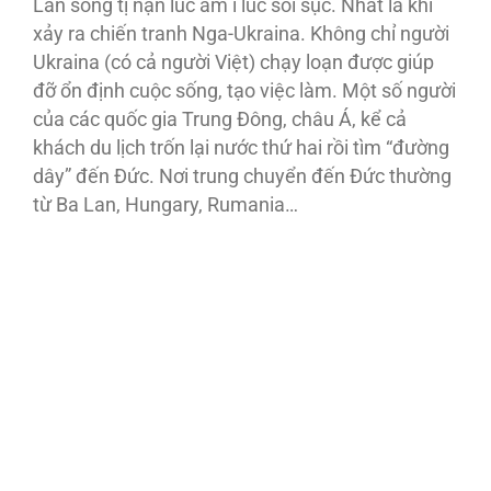
Làn sóng tị nạn lúc âm ỉ lúc sôi sục. Nhất là khi
xảy ra chiến tranh Nga-Ukraina. Không chỉ người
Ukraina (có cả người Việt) chạy loạn được giúp
đỡ ổn định cuộc sống, tạo việc làm. Một số người
của các quốc gia Trung Đông, châu Á, kể cả
khách du lịch trốn lại nước thứ hai rồi tìm “đường
dây” đến Đức. Nơi trung chuyển đến Đức thường
từ Ba Lan, Hungary, Rumania…