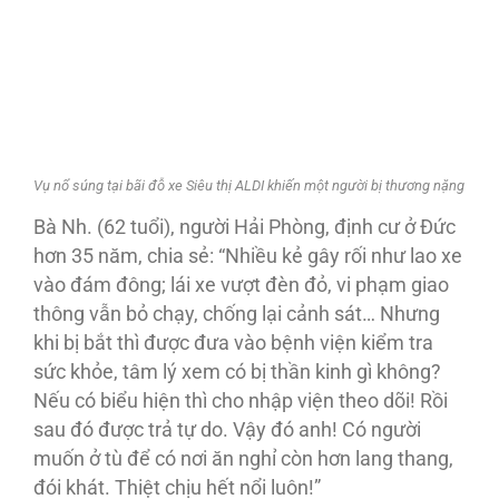
Vụ nổ súng tại bãi đỗ xe Siêu thị ALDI khiến một người bị thương nặng
Bà Nh. (62 tuổi), người Hải Phòng, định cư ở Đức
hơn 35 năm, chia sẻ: “Nhiều kẻ gây rối như lao xe
vào đám đông; lái xe vượt đèn đỏ, vi phạm giao
thông vẫn bỏ chạy, chống lại cảnh sát… Nhưng
khi bị bắt thì được đưa vào bệnh viện kiểm tra
sức khỏe, tâm lý xem có bị thần kinh gì không?
Nếu có biểu hiện thì cho nhập viện theo dõi! Rồi
sau đó được trả tự do. Vậy đó anh! Có người
muốn ở tù để có nơi ăn nghỉ còn hơn lang thang,
đói khát. Thiệt chịu hết nổi luôn!”