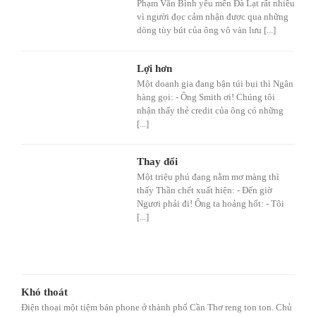
Phạm Văn Bình yêu mến Đà Lạt rất nhiều
vì người đọc cảm nhận được qua những
dòng tùy bút của ông vô vàn lưu [...]
Lợi hơn
Một doanh gia đang bận túi bụi thì Ngân
hàng gọi: - Ông Smith ơi! Chúng tôi
nhận thấy thẻ credit của ông có những
[...]
Thay đổi
Một triệu phú đang nằm mơ màng thì
thấy Thần chết xuất hiện: - Đến giờ
Ngươi phải đi! Ông ta hoảng hốt: - Tôi
[...]
Khó thoát
Điện thoại một tiệm bán phone ở thành phố Cần Thơ reng ton ton. Chủ