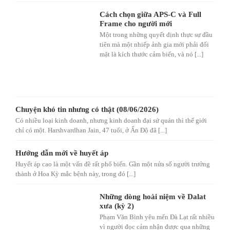
Cách chọn giữa APS-C và Full
Frame cho người mới
Một trong những quyết định thực sự đầu
tiên mà một nhiếp ảnh gia mới phải đối
mặt là kích thước cảm biến, và nó [...]
Chuyện khó tin nhưng có thật (08/06/2026)
Có nhiều loại kinh doanh, nhưng kinh doanh đại sứ quán thì thế giới
chỉ có một. Harshvardhan Jain, 47 tuổi, ở Ấn Độ đã [...]
Hướng dẫn mới về huyết áp
Huyết áp cao là một vấn đề rất phổ biến. Gần một nửa số người trưởng
thành ở Hoa Kỳ mắc bệnh này, trong đó [...]
Những dòng hoài niệm về Dalat
xưa (kỳ 2)
Phạm Văn Bình yêu mến Đà Lạt rất nhiều
vì người đọc cảm nhận được qua những