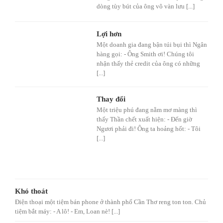
dòng tùy bút của ông vô vàn lưu [...]
Lợi hơn
Một doanh gia đang bận túi bụi thì Ngân
hàng gọi: - Ông Smith ơi! Chúng tôi
nhận thấy thẻ credit của ông có những
[...]
Thay đổi
Một triệu phú đang nằm mơ màng thì
thấy Thần chết xuất hiện: - Đến giờ
Ngươi phải đi! Ông ta hoảng hốt: - Tôi
[...]
Khó thoát
Điện thoại một tiệm bán phone ở thành phố Cần Thơ reng ton ton. Chủ
tiệm bắt máy: - A lô! - Em, Loan nè! [...]