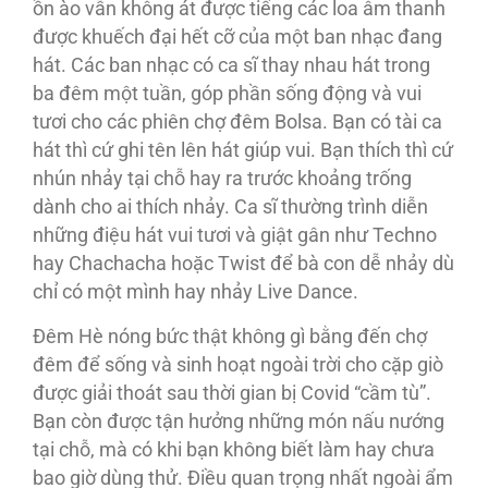
ồn ào vẫn không át được tiếng các loa âm thanh
được khuếch đại hết cỡ của một ban nhạc đang
hát. Các ban nhạc có ca sĩ thay nhau hát trong
ba đêm một tuần, góp phần sống động và vui
tươi cho các phiên chợ đêm Bolsa. Bạn có tài ca
hát thì cứ ghi tên lên hát giúp vui. Bạn thích thì cứ
nhún nhảy tại chỗ hay ra trước khoảng trống
dành cho ai thích nhảy. Ca sĩ thường trình diễn
những điệu hát vui tươi và giật gân như Techno
hay Chachacha hoặc Twist để bà con dễ nhảy dù
chỉ có một mình hay nhảy Live Dance.
Ðêm Hè nóng bức thật không gì bằng đến chợ
đêm để sống và sinh hoạt ngoài trời cho cặp giò
được giải thoát sau thời gian bị Covid “cầm tù”.
Bạn còn được tận hưởng những món nấu nướng
tại chỗ, mà có khi bạn không biết làm hay chưa
bao giờ dùng thử. Ðiều quan trọng nhất ngoài ẩm