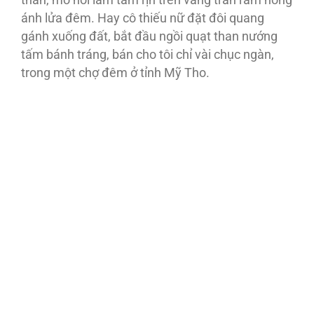
than, mồ hôi lấm tấm rịn trên vầng trán rám hồng
ánh lửa đêm. Hay cô thiếu nữ đặt đôi quang
gánh xuống đất, bắt đầu ngồi quạt than nướng
tấm bánh tráng, bán cho tôi chỉ vài chục ngàn,
trong một chợ đêm ở tỉnh Mỹ Tho.