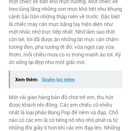
một chiếc xe bán khô mực nướng. Một chiếc xe
treo lủng lẳng những con mực khô hệt như khung
cảnh Sài Gòn những thập niên về trước. Ðặc biệt
là chiếc máy cán mực bằng tay hiện diện như
một nhắc nhớ trực tiếp nhất. Nhớ làm sao thời
còn bé, tôi đã được ăn những lát mực cán chấm
tương đen, pha tương ớt đỏ, vừa ngọt cay vừa
thơm, mỗi chiều mưa co ro trong manh áo tơi. Ký
ức sống lại đẹp như một giấc mơ.
Xem thêm:
Quyền lực mềm
Một vài gian hàng bán đồ chơi trẻ em, thu hút
được khách nhi đồng. Các em chiếu cố nhiều
nhất là loại pháo Bang Pop để ném và đạp. Chỗ
nào có các em là có tiếng nổ nho nhỏ phát ra từ
những đôi giầy tí hon khi các em đạp lên. Những