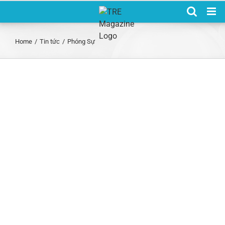
Skip
to
content
Home
/
Tin tức
/
Phóng Sự