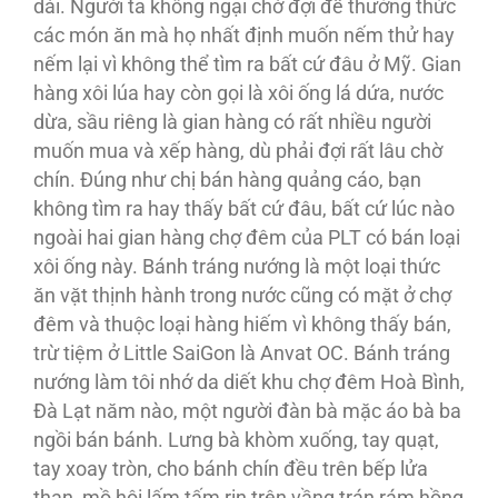
dài. Người ta không ngại chờ đợi để thưởng thức
các món ăn mà họ nhất định muốn nếm thử hay
nếm lại vì không thể tìm ra bất cứ đâu ở Mỹ. Gian
hàng xôi lúa hay còn gọi là xôi ống lá dứa, nước
dừa, sầu riêng là gian hàng có rất nhiều người
muốn mua và xếp hàng, dù phải đợi rất lâu chờ
chín. Ðúng như chị bán hàng quảng cáo, bạn
không tìm ra hay thấy bất cứ đâu, bất cứ lúc nào
ngoài hai gian hàng chợ đêm của PLT có bán loại
xôi ống này. Bánh tráng nướng là một loại thức
ăn vặt thịnh hành trong nước cũng có mặt ở chợ
đêm và thuộc loại hàng hiếm vì không thấy bán,
trừ tiệm ở Little SaiGon là Anvat OC. Bánh tráng
nướng làm tôi nhớ da diết khu chợ đêm Hoà Bình,
Ðà Lạt năm nào, một người đàn bà mặc áo bà ba
ngồi bán bánh. Lưng bà khòm xuống, tay quạt,
tay xoay tròn, cho bánh chín đều trên bếp lửa