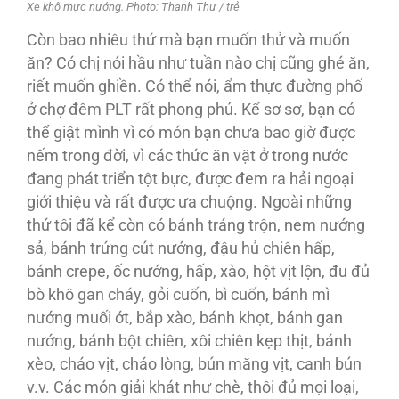
Xe khô mực nướng. Photo: Thanh Thư / trẻ
Còn bao nhiêu thứ mà bạn muốn thử và muốn
ăn? Có chị nói hầu như tuần nào chị cũng ghé ăn,
riết muốn ghiền. Có thể nói, ẩm thực đường phố
ở chợ đêm PLT rất phong phú. Kể sơ sơ, bạn có
thể giật mình vì có món bạn chưa bao giờ được
nếm trong đời, vì các thức ăn vặt ở trong nước
đang phát triển tột bực, được đem ra hải ngoại
giới thiệu và rất được ưa chuộng. Ngoài những
thứ tôi đã kể còn có bánh tráng trộn, nem nướng
sả, bánh trứng cút nướng, đậu hủ chiên hấp,
bánh crepe, ốc nướng, hấp, xào, hột vịt lộn, đu đủ
bò khô gan cháy, gỏi cuốn, bì cuốn, bánh mì
nướng muối ớt, bắp xào, bánh khọt, bánh gan
nướng, bánh bột chiên, xôi chiên kẹp thịt, bánh
xèo, cháo vịt, cháo lòng, bún măng vịt, canh bún
v.v. Các món giải khát như chè, thôi đủ mọi loại,