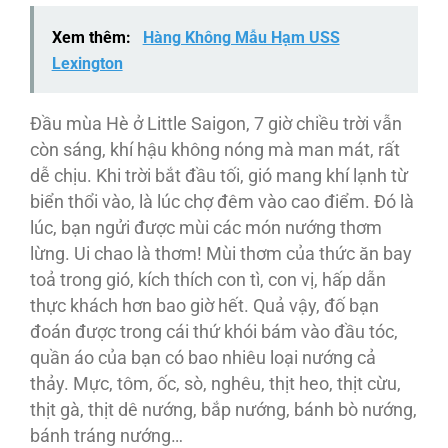
Xem thêm:
Hàng Không Mẫu Hạm USS
Lexington
Ðầu mùa Hè ở Little Saigon, 7 giờ chiều trời vẫn
còn sáng, khí hậu không nóng mà man mát, rất
dễ chịu. Khi trời bắt đầu tối, gió mang khí lạnh từ
biển thổi vào, là lúc chợ đêm vào cao điểm. Ðó là
lúc, bạn ngửi được mùi các món nướng thơm
lừng. Ui chao là thơm! Mùi thơm của thức ăn bay
toả trong gió, kích thích con tì, con vị, hấp dẫn
thực khách hơn bao giờ hết. Quả vậy, đố bạn
đoán được trong cái thứ khói bám vào đầu tóc,
quần áo của bạn có bao nhiêu loại nướng cả
thảy. Mực, tôm, ốc, sò, nghêu, thịt heo, thịt cừu,
thịt gà, thịt dê nướng, bắp nướng, bánh bò nướng,
bánh tráng nướng…