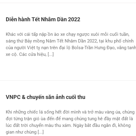
Diễn hành Tết Nhâm Dần 2022
Khác với cái tấp nập ồn ào xe chạy ngược xuôi mỗi cuối tuần,
sáng thứ Bảy mồng Năm Tết Nhâm Dần 2022, tại khu phố chính
của người Việt tỵ nạn trên đại lộ Bolsa-Trần Hưng Đạo, vắng tan
xe cộ. Các cửa hiệu, [...]
VNPC & chuyến săn ảnh cuối thu
Khi những chiếc lá sống hết đời mình và trở màu vàng úa, chúng
đợi từng trận gió ùa đến để mang chúng tung hê đầy mặt đất là
lúc đất trời chuyển màu thu xám. Ngày bắt đầu ngắn đi, không
gian như chùng [...]