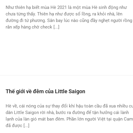
Như thiên hạ biết mùa Hè 2021 là một mùa Hè sinh động như
chưa từng thấy. Thiên hạ như được sổ lồng, ra khỏi nhà, lên
đường đi tứ phương. Sân bay lúc nào cũng đầy nghẹt người rồng
rắn xếp hàng chờ check [...]
Thế giới về đêm của Little Saigon
Hè về, cái nóng của sự thay đổi khí hậu toàn cầu đã xua nhiều c
dân Little Saigon rời nhà, bước ra đường để tận hưởng cái lành
lạnh của làn gió mát ban đêm. Phần lớn người Việt tại quận Cam
đã được [...]