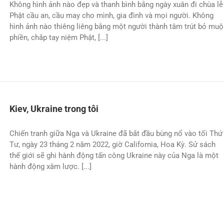
Không hình ảnh nào đẹp và thanh bình bằng ngày xuân đi chùa lễ
Phật cầu an, cầu may cho mình, gia đình và mọi người. Không
hình ảnh nào thiêng liêng bằng một người thành tâm trút bỏ mu
phiền, chắp tay niệm Phật, [...]
Kiev, Ukraine trong tôi
Chiến tranh giữa Nga và Ukraine đã bắt đầu bùng nổ vào tối Thứ
Tư, ngày 23 tháng 2 năm 2022, giờ California, Hoa Kỳ. Sử sách
thế giới sẽ ghi hành động tấn công Ukraine này của Nga là một
hành động xâm lược. [...]