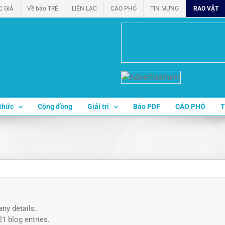
C GIẢ
Về báo TRẺ
LIÊN LẠC
CÁO PHÓ
TIN MỪNG
RAO VẶT
thức
Cộng đồng
Giải trí
Báo PDF
CÁO PHÓ
T
any details.
1 blog entries.