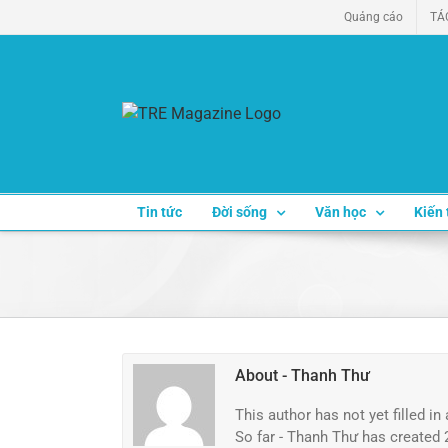
Skip
Quảng cáo
TÁ
to
content
Tin tức
Đời sống
Văn học
Kiến 
About
- Thanh Thư
This author has not yet filled in 
So far - Thanh Thư has created 2