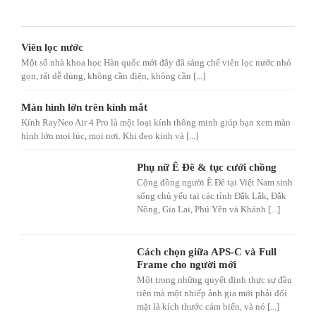
Viên lọc nước
Một số nhà khoa học Hàn quốc mới đây đã sáng chế viên lọc nước nhỏ
gọn, rất dễ dùng, không cần điện, không cần [...]
Màn hình lớn trên kính mắt
Kính RayNeo Air 4 Pro là một loại kính thông minh giúp bạn xem màn
hình lớn mọi lúc, mọi nơi. Khi đeo kính và [...]
Phụ nữ Ê Đê & tục cưới chồng
Cộng đồng người Ê Đê tại Việt Nam sinh
sống chủ yếu tại các tỉnh Đắk Lắk, Đắk
Nông, Gia Lai, Phú Yên và Khánh [...]
Cách chọn giữa APS-C và Full
Frame cho người mới
Một trong những quyết định thực sự đầu
tiên mà một nhiếp ảnh gia mới phải đối
mặt là kích thước cảm biến, và nó [...]