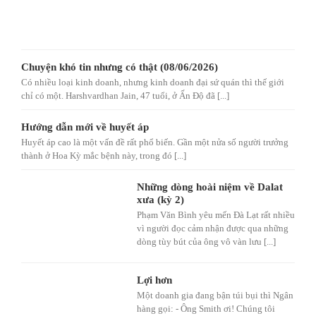
Chuyện khó tin nhưng có thật (08/06/2026)
Có nhiều loại kinh doanh, nhưng kinh doanh đại sứ quán thì thế giới
chỉ có một. Harshvardhan Jain, 47 tuổi, ở Ấn Độ đã [...]
Hướng dẫn mới về huyết áp
Huyết áp cao là một vấn đề rất phổ biến. Gần một nửa số người trưởng
thành ở Hoa Kỳ mắc bệnh này, trong đó [...]
Những dòng hoài niệm về Dalat
xưa (kỳ 2)
Phạm Văn Bình yêu mến Đà Lạt rất nhiều
vì người đọc cảm nhận được qua những
dòng tùy bút của ông vô vàn lưu [...]
Lợi hơn
Một doanh gia đang bận túi bụi thì Ngân
hàng gọi: - Ông Smith ơi! Chúng tôi