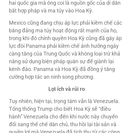
hai quốc gia mà ông coi là nguồn gốc của di dân
bất hợp pháp và ma túy vào Hoa Kỳ.
Mexico cũng đang chịu áp lực phải kiềm chế các
băng đảng ma túy hoạt động rất mạnh của họ,
trong khi đó chính quyền Hoa Kỳ cũng đã gây áp
lực đòi Panama phải kiềm chế ảnh hưởng ngày
càng tăng của Trung Quốc và không loại trừ khả
năng sử dụng biện pháp quân sự để giành lại
kênh đào. Panama và Hoa Kỳ đã đồng ý tăng
cường hợp tác an ninh song phương.
Lợi ích và rủi ro
Tuy nhiên, hiện tại, trọng tâm vẫn là Venezuela.
Tổng thống Trump cho biết Hoa Kỳ sẽ “điều
hành” Venezuela cho đến khi nước này chuyển
đổi sang thể chế dân chủ, thu hồi lại tài sản và
quyền lợi mà Venezuela đã tịch thu từ các công