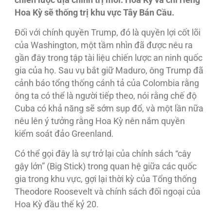
chiến lược địa chính trị mới: Hoa Kỳ và chỉ riêng
Hoa Kỳ sẽ thống trị khu vực Tây Bán Cầu.
Ðối với chính quyền Trump, đó là quyền lợi cốt lõi
của Washington, một tầm nhìn đã được nêu ra
gần đây trong tập tài liệu chiến lược an ninh quốc
gia của họ. Sau vụ bắt giữ Maduro, ông Trump đã
cảnh báo tổng thống cánh tả của Colombia rằng
ông ta có thể là người tiếp theo, nói rằng chế độ
Cuba có khả năng sẽ sớm sụp đổ, và một lần nữa
nêu lên ý tưởng rằng Hoa Kỳ nên nắm quyền
kiểm soát đảo Greenland.
Có thể gọi đây là sự trở lại của chính sách “cây
gậy lớn” (Big Stick) trong quan hệ giữa các quốc
gia trong khu vực, gợi lại thời kỳ của Tổng thống
Theodore Roosevelt và chính sách đối ngoại của
Hoa Kỳ đầu thế kỷ 20.