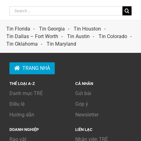
Search
for:
Tin Florida
Tin Georgia
Tin Houston
Tin Dallas – Fort Worth
Tin Austin
Tin Colorado
Tin Oklahoma
Tin Maryland
TRANG NHÀ
THỂ LOẠI A-Z
CÁ NHÂN
Danh mục TRẺ
Gửi bài
Điều lệ
Góp ý
Hướng dẫn
Newsletter
DOANH NGHIỆP
LIÊN LẠC
Rao vặt
Nhân viên TRẺ