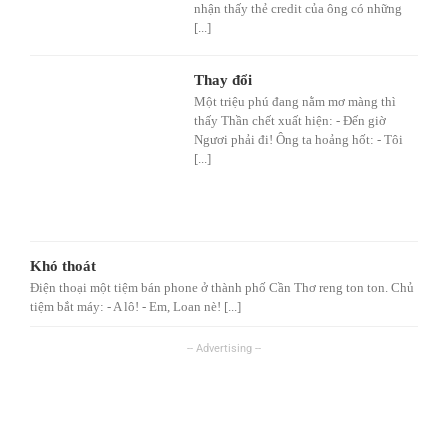
nhận thấy thẻ credit của ông có những
[...]
Thay đổi
Một triệu phú đang nằm mơ màng thì
thấy Thần chết xuất hiện: - Đến giờ
Ngươi phải đi! Ông ta hoảng hốt: - Tôi
[...]
Khó thoát
Điện thoại một tiệm bán phone ở thành phố Cần Thơ reng ton ton. Chủ
tiệm bắt máy: - A lô! - Em, Loan nè! [...]