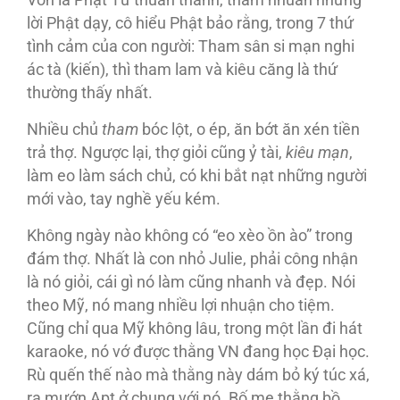
Vốn là Phật Tử thuần thành, thấm nhuần những
lời Phật dạy, cô hiểu Phật bảo rằng, trong 7 thứ
tình cảm của con người: Tham sân si mạn nghi
ác tà (kiến), thì tham lam và kiêu căng là thứ
thường thấy nhất.
Nhiều chủ
tham
bóc lột, o ép, ăn bớt ăn xén tiền
trả thợ. Ngược lại, thợ giỏi cũng ỷ tài,
kiêu mạn
,
làm eo làm sách chủ, có khi bắt nạt những người
mới vào, tay nghề yếu kém.
Không ngày nào không có “eo xèo ồn ào” trong
đám thợ. Nhất là con nhỏ Julie, phải công nhận
là nó giỏi, cái gì nó làm cũng nhanh và đẹp. Nói
theo Mỹ, nó mang nhiều lợi nhuận cho tiệm.
Cũng chỉ qua Mỹ không lâu, trong một lần đi hát
karaoke, nó vớ được thằng VN đang học Ðại học.
Rù quến thế nào mà thằng này dám bỏ ký túc xá,
ra mướn Apt ở chung với nó. Bố mẹ thằng bồ