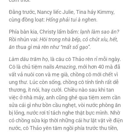
cơm thôi.
Ðằng trước, Nancy liếc Julie, Tina háy Kimmy,
cùng đồng loạt:
Hổng phải tui à nghen.
Phía bàn kia, Christy lẩm bẩm:
lạnh làm sao ăn?
Rồi nhún vai:
Hôi trong nhà bếp, có chút xíu, hết,
ăn thua gì mà rên như “mất sổ gạo”.
Làm dâu trăm họ
, là câu cô Thảo rên rỉ mỗi ngày.
Cô là chủ tiệm nails
Amazing
, mới hơn 40 mà đã
vất vả nuôi con và mẹ già, chồng cô mới chết vì
ung thư. Lúc còn sống, chồng cô tính tình rất dễ
thương, ít nói, hay cười. Chiều nào sau khi tan
việc ở nhà máy, anh cũng ghé qua tiệm xem cần
sửa cái gì như bồn cầu nghẹt, vòi nước phòng ăn
bị lỏng, nước rơi tí tách nghe thật bực mình. Nhờ
có chồng sửa kịp thời những cái hư lặt vặt về điện
nước, cô Thảo yên tâm ngồi phía trước thu tiền,