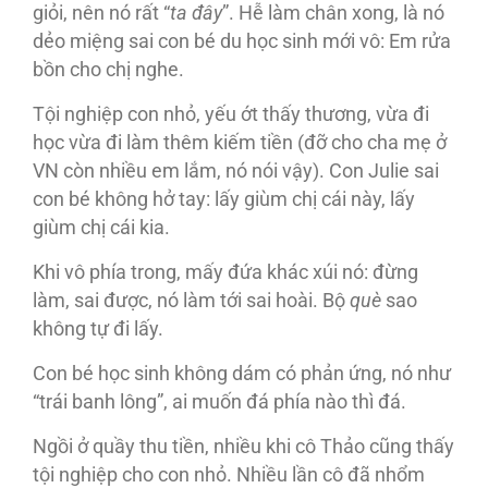
giỏi, nên nó rất “
ta đây
”. Hễ làm chân xong, là nó
dẻo miệng sai con bé du học sinh mới vô: Em rửa
bồn cho chị nghe.
Tội nghiệp con nhỏ, yếu ớt thấy thương, vừa đi
học vừa đi làm thêm kiếm tiền (đỡ cho cha mẹ ở
VN còn nhiều em lắm, nó nói vậy). Con Julie sai
con bé không hở tay: lấy giùm chị cái này, lấy
giùm chị cái kia.
Khi vô phía trong, mấy đứa khác xúi nó: đừng
làm, sai được, nó làm tới sai hoài. Bộ
què
sao
không tự đi lấy.
Con bé học sinh không dám có phản ứng, nó như
“trái banh lông”, ai muốn đá phía nào thì đá.
Ngồi ở quầy thu tiền, nhiều khi cô Thảo cũng thấy
tội nghiệp cho con nhỏ. Nhiều lần cô đã nhổm