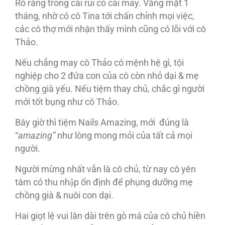
Rõ ràng trong cái rủi có cái may. Vắng mặt 1
tháng, nhờ có cô Tina tới chấn chỉnh mọi việc,
các cô thợ mới nhận thấy mình cũng có lỗi với cô
Thảo.
Nếu chẳng may cô Thảo có mệnh hệ gì, tội
nghiệp cho 2 đứa con của cô còn nhỏ dại & mẹ
chồng già yếu. Nếu tiệm thay chủ, chắc gì người
mới tốt bụng như cô Thảo.
Bây giờ thì tiệm Nails Amazing, mới đúng là
“
amazing”
như lòng mong mỏi của tất cả mọi
người.
Người mừng nhất vẫn là cô chủ, từ nay cô yên
tâm có thu nhập ổn định để phụng dưỡng mẹ
chồng già & nuôi con dại.
Hai giọt lệ vui lăn dài trên gò má của cô chủ hiền