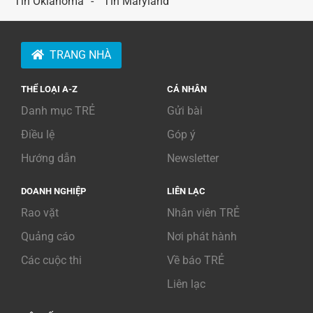
Tin Oklahoma
Tin Maryland
TRANG NHÀ
THỂ LOẠI A-Z
CÁ NHÂN
Danh mục TRẺ
Gửi bài
Điều lệ
Góp ý
Hướng dẫn
Newsletter
DOANH NGHIỆP
LIÊN LẠC
Rao vặt
Nhân viên TRẺ
Quảng cáo
Nơi phát hành
Các cuộc thi
Về báo TRẺ
Liên lạc