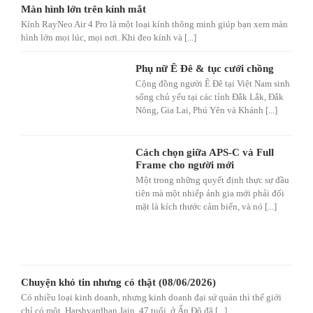
Màn hình lớn trên kính mắt
Kính RayNeo Air 4 Pro là một loại kính thông minh giúp bạn xem màn
hình lớn mọi lúc, mọi nơi. Khi đeo kính và [...]
Phụ nữ Ê Đê & tục cưới chồng
Cộng đồng người Ê Đê tại Việt Nam sinh
sống chủ yếu tại các tỉnh Đắk Lắk, Đắk
Nông, Gia Lai, Phú Yên và Khánh [...]
Cách chọn giữa APS-C và Full
Frame cho người mới
Một trong những quyết định thực sự đầu
tiên mà một nhiếp ảnh gia mới phải đối
mặt là kích thước cảm biến, và nó [...]
Chuyện khó tin nhưng có thật (08/06/2026)
Có nhiều loại kinh doanh, nhưng kinh doanh đại sứ quán thì thế giới
chỉ có một. Harshvardhan Jain, 47 tuổi, ở Ấn Độ đã [...]