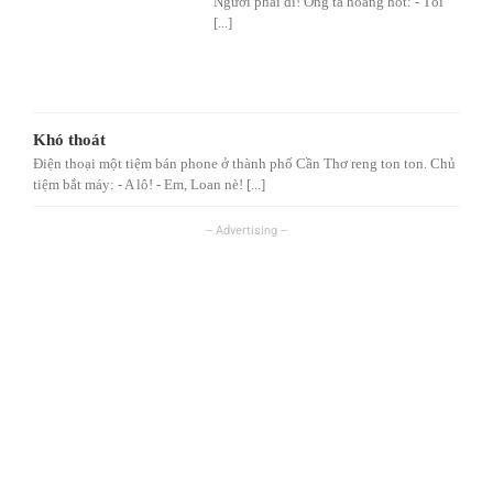
Ngươi phải đi! Ông ta hoảng hốt: - Tôi
[...]
Khó thoát
Điện thoại một tiệm bán phone ở thành phố Cần Thơ reng ton ton. Chủ
tiệm bắt máy: - A lô! - Em, Loan nè! [...]