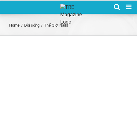
Skip
to
content
Home
/
Đời sống
/
Thế Giới Nails