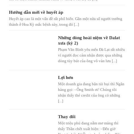
Hướng dẫn mới về huyết áp
Huyết áp cao là một vấn đề rất phổ biến. Gần một nửa số người trưởng
thành ở Hoa Kỳ mắc bệnh này, trong đó [...]
Những dòng hoài niệm về Dalat
xưa (kỳ 2)
Phạm Văn Bình yêu mến Đà Lạt rất nhiều
vì người đọc cảm nhận được qua những
dòng tùy bút của ông vô vàn lưu [...]
Lợi hơn
Một doanh gia đang bận túi bụi thì Ngân
hàng gọi: - Ông Smith ơi! Chúng tôi
nhận thấy thẻ credit của ông có những
[...]
Thay đổi
Một triệu phú đang nằm mơ màng thì
thấy Thần chết xuất hiện: - Đến giờ