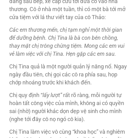
đàng sau bếp, xe cấp cứu tới đưa cô vào nhà
thương. Cô ở nhà một tuần, thì có một bà tới mở
cửa tiệm với lá thư viết tay của cô Thảo:
Các em thương mến, chị tạm nghỉ một thời gian
để dưỡng bệnh. Chị Tina là bà con bên chồng,
thay mặt chị trông chừng tiệm. Mong các em vui
vẻ làm việc với chị Tina. Hẹn gặp các em sau.
Chị Tina quả là một người quản lý năng nổ. Ngay
ngày đầu tiên, chị gọi các cô ra phía sau, họp
chớp nhoáng trước khi khách đến.
Chị quy định “
lấy lượt”
rất rõ ràng, mỗi người tự
hoàn tất công việc của mình, không ai có quyền
sai (nhờ) người khác dọn dẹp vệ sinh cho mình
(nghe tới đây cô nọ ngó cô kia).
Chị Tina làm việc vô cùng “khoa học” và nghiêm