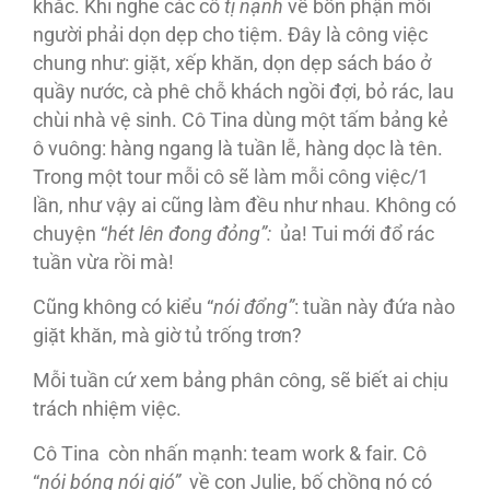
khắc. Khi nghe các cô
tị nạnh
về bổn phận mỗi
người phải dọn dẹp cho tiệm. Ðây là công việc
chung như: giặt, xếp khăn, dọn dẹp sách báo ở
quầy nước, cà phê chỗ khách ngồi đợi, bỏ rác, lau
chùi nhà vệ sinh. Cô Tina dùng một tấm bảng kẻ
ô vuông: hàng ngang là tuần lễ, hàng dọc là tên.
Trong một tour mỗi cô sẽ làm mỗi công việc/1
lần, như vậy ai cũng làm đều như nhau. Không có
chuyện “
hét lên đong đỏng”:
ủa! Tui mới đổ rác
tuần vừa rồi mà!
Cũng không có kiểu “
nói đổng”
: tuần này đứa nào
giặt khăn, mà giờ tủ trống trơn?
Mỗi tuần cứ xem bảng phân công, sẽ biết ai chịu
trách nhiệm việc.
Cô Tina còn nhấn mạnh: team work & fair. Cô
“
nói bóng nói gió”
về con Julie, bố chồng nó có