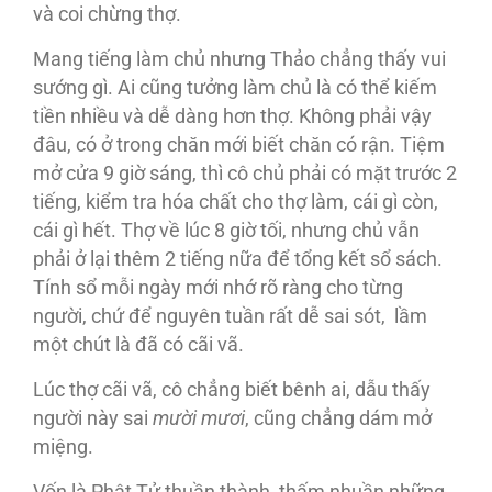
và coi chừng thợ.
Mang tiếng làm chủ nhưng Thảo chẳng thấy vui
sướng gì. Ai cũng tưởng làm chủ là có thể kiếm
tiền nhiều và dễ dàng hơn thợ. Không phải vậy
đâu, có ở trong chăn mới biết chăn có rận. Tiệm
mở cửa 9 giờ sáng, thì cô chủ phải có mặt trước 2
tiếng, kiểm tra hóa chất cho thợ làm, cái gì còn,
cái gì hết. Thợ về lúc 8 giờ tối, nhưng chủ vẫn
phải ở lại thêm 2 tiếng nữa để tổng kết sổ sách.
Tính sổ mỗi ngày mới nhớ rõ ràng cho từng
người, chứ để nguyên tuần rất dễ sai sót, lầm
một chút là đã có cãi vã.
Lúc thợ cãi vã, cô chẳng biết bênh ai, dẫu thấy
người này sai
mười mươi
, cũng chẳng dám mở
miệng.