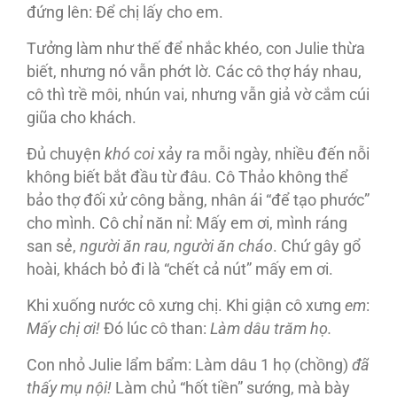
đứng lên: Ðể chị lấy cho em.
Tưởng làm như thế để nhắc khéo, con Julie thừa
biết, nhưng nó vẫn phớt lờ. Các cô thợ háy nhau,
cô thì trề môi, nhún vai, nhưng vẫn giả vờ cắm cúi
giũa cho khách.
Ðủ chuyện
khó coi
xảy ra mỗi ngày, nhiều đến nỗi
không biết bắt đầu từ đâu. Cô Thảo không thể
bảo thợ đối xử công bằng, nhân ái “để tạo phước”
cho mình. Cô chỉ năn nỉ: Mấy em ơi, mình ráng
san sẻ,
người ăn rau, người ăn cháo
. Chứ gây gổ
hoài, khách bỏ đi là “chết cả nút” mấy em ơi.
Khi xuống nước cô xưng chị. Khi giận cô xưng
em
:
Mấy chị ơi!
Ðó lúc cô than:
Làm dâu trăm họ.
Con nhỏ Julie lẩm bẩm: Làm dâu 1 họ (chồng)
đã
thấy mụ nội!
Làm chủ “hốt tiền” sướng, mà bày