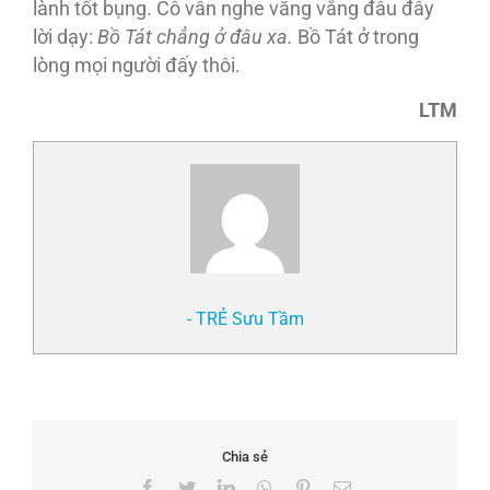
lành tốt bụng. Cô vẫn nghe văng vẳng đâu đây
lời dạy:
Bồ Tát chẳng ở đâu xa.
Bồ Tát ở trong
lòng mọi người đấy thôi.
LTM
- TRẺ Sưu Tầm
Chia sẻ
Facebook
Twitter
LinkedIn
WhatsApp
Pinterest
Email