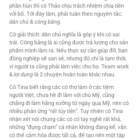
phần hùn thì cô Thảo chịu trách nhiệm chia tiền
với bố. Tới đây làm, phải tuân theo nguyên tắc
:
dân chủ & công bằng.
Cô giải thích: dân chủ nghĩa là góp ý khi có sai
trái. Công bằng là ai cũng được trả lương cho sản
phẩm mình làm ra. Nếu thực sự cần giúp đỡ, bạn
đồng nghiệp sẽ san sẻ, nhưng đó chỉ là tạm thời,
vì người ta cũng phải làm việc cho họ. Team work
&
lợi dụng
là 2 chuyện hoàn toàn khác nhau.
Cô Tina biết rằng các cô thợ làm ở các tiệm
người Việt, chưa hề đi làm với chủ Mỹ, cũng
chẳng đi làm hãng xưởng từ ngày qua Mỹ, nên có
nhiều phản ứng “
rất tùy tiện”.
Tuy nhiên cô Tina
nhận xét nói chung các cô có tay nghề rất khá,
những “đụng chạm” cá nhân không đáng kể, vẫn
có thể cảm hóa được tất cả, để tạo nên một tập