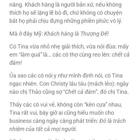
năng. Khách hàng là người bản xứ, nếu không
thích họ sẽ lặng lẽ bỏ đi, chứ không có chuyện
bắt họ phải chịu đựng những phiền phức vô lý.
Mà ở đây Mỹ:
Khách hàng là Thượng Ðế!
Cô Tina vừa nhỏ nhẹ giải thích, vừa nói đùa: mấy
em “
làm quá”
là… các cô thợ cùng reo lên:
chết cả
đám!
Ủa sao các cô nói y như mình định nói, cô Tina
ngạc nhiên. Con Christy láu táu (mách lẻo): ngày
nào chị Thảo cũng sợ “
Chết cả đám
”, đó chị Tina.
Thấy các cô vui vẻ, không còn “kèn cựa” nhau,
Tina rất vui, bây giờ ai cũng hiểu muốn cho
business càng ngày càng phát triển:
Ðó là trách
nhiệm của tất cả mọi người.