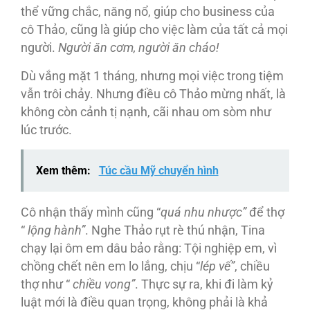
thể vững chắc, năng nổ, giúp cho business của
cô Thảo, cũng là giúp cho việc làm của tất cả mọi
người.
Người ăn cơm, người ăn cháo!
Dù vắng mặt 1 tháng, nhưng mọi việc trong tiệm
vẫn trôi chảy. Nhưng điều cô Thảo mừng nhất, là
không còn cảnh tị nạnh, cãi nhau om sòm như
lúc trước.
Xem thêm:
Túc cầu Mỹ chuyển hình
Cô nhận thấy mình cũng “
quá nhu nhược”
để thợ
“
lộng hành”
. Nghe Thảo rụt rè thú nhận, Tina
chạy lại ôm em dâu bảo rằng: Tội nghiệp em, vì
chồng chết nên em lo lắng, chịu “
lép vế”
, chiều
thợ như “
chiều vong”
. Thực sự ra, khi đi làm kỷ
luật mới là điều quan trọng, không phải là khả