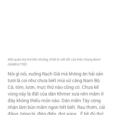
Một quán bia hơi bên đường; KGB là viết tắt của Kiên Giang Beer!
(IANBUI/TRẺ)
Nói gì nói, xuống Rạch Giá mà không ăn hải sản
tươi là coi như chưa biết mùi xứ cảng Nam Bộ.
Cá, tôm, lươn, mực thứ nào cũng có. Chưa kể
vùng này là đất của dân Khmer xưa nên mắm ở
đây không thiếu món nào. Dân miền Tây công
nhận làm bún mắm ngon hết biết. Rau thơm, cải
đắng, bông bí, điên điển, đọt súng… Ê hề đủ thứ.