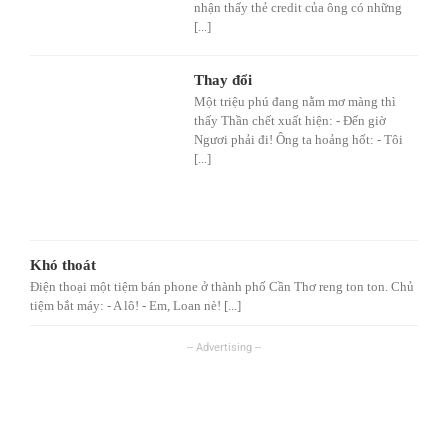
nhận thấy thẻ credit của ông có những
[...]
Thay đổi
Một triệu phú đang nằm mơ màng thì
thấy Thần chết xuất hiện: - Đến giờ
Ngươi phải đi! Ông ta hoảng hốt: - Tôi
[...]
Khó thoát
Điện thoại một tiệm bán phone ở thành phố Cần Thơ reng ton ton. Chủ
tiệm bắt máy: - A lô! - Em, Loan nè! [...]