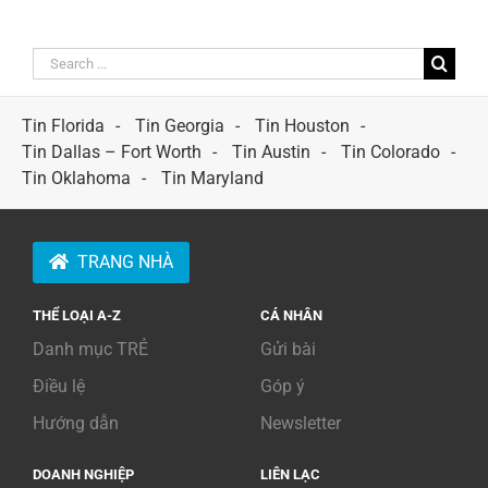
Search
for:
Tin Florida
Tin Georgia
Tin Houston
Tin Dallas – Fort Worth
Tin Austin
Tin Colorado
Tin Oklahoma
Tin Maryland
TRANG NHÀ
THỂ LOẠI A-Z
CÁ NHÂN
Danh mục TRẺ
Gửi bài
Điều lệ
Góp ý
Hướng dẫn
Newsletter
DOANH NGHIỆP
LIÊN LẠC