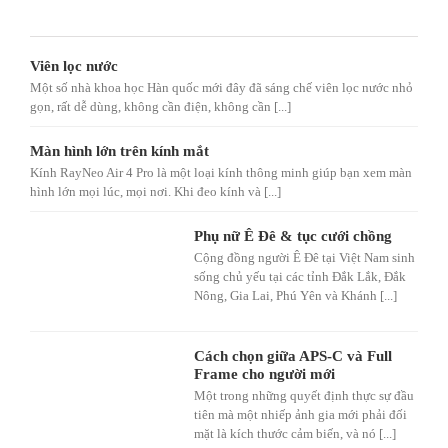
Viên lọc nước
Một số nhà khoa học Hàn quốc mới đây đã sáng chế viên lọc nước nhỏ
gọn, rất dễ dùng, không cần điện, không cần [...]
Màn hình lớn trên kính mắt
Kính RayNeo Air 4 Pro là một loại kính thông minh giúp bạn xem màn
hình lớn mọi lúc, mọi nơi. Khi đeo kính và [...]
Phụ nữ Ê Đê & tục cưới chồng
Cộng đồng người Ê Đê tại Việt Nam sinh
sống chủ yếu tại các tỉnh Đắk Lắk, Đắk
Nông, Gia Lai, Phú Yên và Khánh [...]
Cách chọn giữa APS-C và Full
Frame cho người mới
Một trong những quyết định thực sự đầu
tiên mà một nhiếp ảnh gia mới phải đối
mặt là kích thước cảm biến, và nó [...]