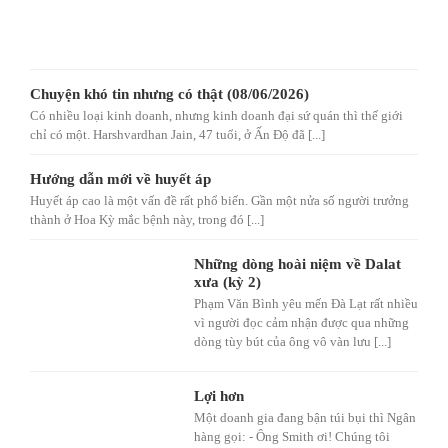
Chuyện khó tin nhưng có thật (08/06/2026)
Có nhiều loại kinh doanh, nhưng kinh doanh đại sứ quán thì thế giới
chỉ có một. Harshvardhan Jain, 47 tuổi, ở Ấn Độ đã [...]
Hướng dẫn mới về huyết áp
Huyết áp cao là một vấn đề rất phổ biến. Gần một nửa số người trưởng
thành ở Hoa Kỳ mắc bệnh này, trong đó [...]
Những dòng hoài niệm về Dalat
xưa (kỳ 2)
Phạm Văn Bình yêu mến Đà Lạt rất nhiều
vì người đọc cảm nhận được qua những
dòng tùy bút của ông vô vàn lưu [...]
Lợi hơn
Một doanh gia đang bận túi bụi thì Ngân
hàng gọi: - Ông Smith ơi! Chúng tôi