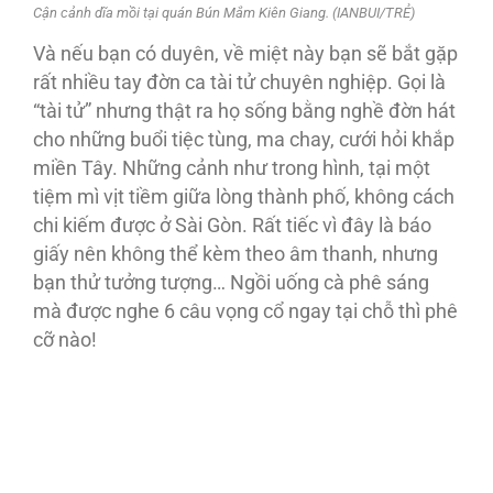
Cận cảnh dĩa mồi tại quán Bún Mắm Kiên Giang. (IANBUI/TRẺ)
Và nếu bạn có duyên, về miệt này bạn sẽ bắt gặp
rất nhiều tay đờn ca tài tử chuyên nghiệp. Gọi là
“tài tử” nhưng thật ra họ sống bằng nghề đờn hát
cho những buổi tiệc tùng, ma chay, cưới hỏi khắp
miền Tây. Những cảnh như trong hình, tại một
tiệm mì vịt tiềm giữa lòng thành phố, không cách
chi kiếm được ở Sài Gòn. Rất tiếc vì đây là báo
giấy nên không thể kèm theo âm thanh, nhưng
bạn thử tưởng tượng… Ngồi uống cà phê sáng
mà được nghe 6 câu vọng cổ ngay tại chỗ thì phê
cỡ nào!