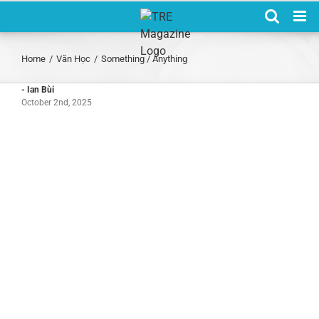
Skip
to
content
Home
/
Văn Học
/
Something / Anything
- Ian Bùi
October 2nd, 2025