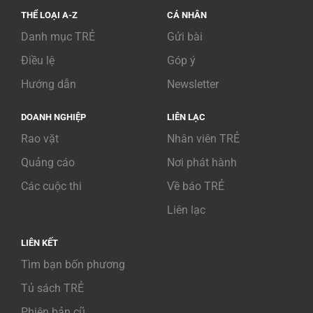
THỂ LOẠI A-Z
CÁ NHÂN
Danh mục TRẺ
Gửi bài
Điều lệ
Góp ý
Hướng dẫn
Newsletter
DOANH NGHIỆP
LIÊN LẠC
Rao vặt
Nhân viên TRẺ
Quảng cáo
Nơi phát hành
Các cuộc thi
Về báo TRẺ
Liên lạc
LIÊN KẾT
Tìm bạn bốn phương
Tủ sách TRẺ
Phiên bản cũ