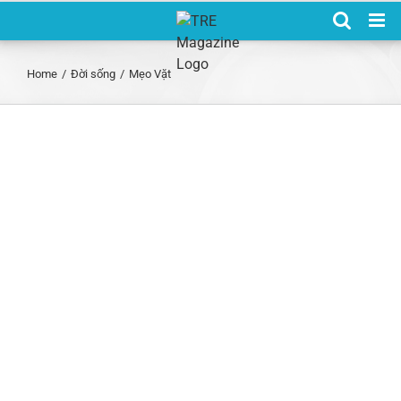
Skip
to
content
Home
/
Đời sống
/
Mẹo Vặt