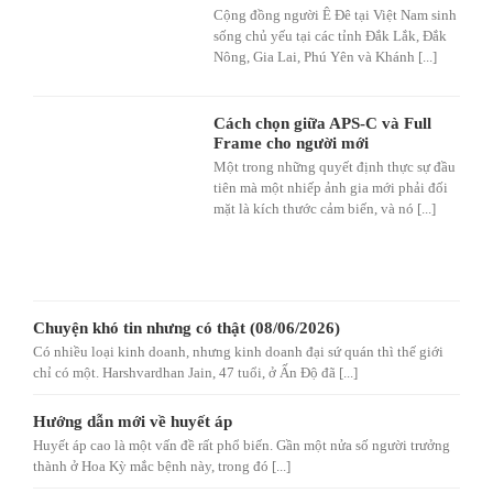
Cộng đồng người Ê Đê tại Việt Nam sinh
sống chủ yếu tại các tỉnh Đắk Lắk, Đắk
Nông, Gia Lai, Phú Yên và Khánh [...]
Cách chọn giữa APS-C và Full
Frame cho người mới
Một trong những quyết định thực sự đầu
tiên mà một nhiếp ảnh gia mới phải đối
mặt là kích thước cảm biến, và nó [...]
Chuyện khó tin nhưng có thật (08/06/2026)
Có nhiều loại kinh doanh, nhưng kinh doanh đại sứ quán thì thế giới
chỉ có một. Harshvardhan Jain, 47 tuổi, ở Ấn Độ đã [...]
Hướng dẫn mới về huyết áp
Huyết áp cao là một vấn đề rất phổ biến. Gần một nửa số người trưởng
thành ở Hoa Kỳ mắc bệnh này, trong đó [...]