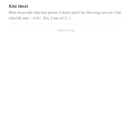
Khó thoát
Điện thoại một tiệm bán phone ở thành phố Cần Thơ reng ton ton. Chủ
tiệm bắt máy: - A lô! - Em, Loan nè! [...]