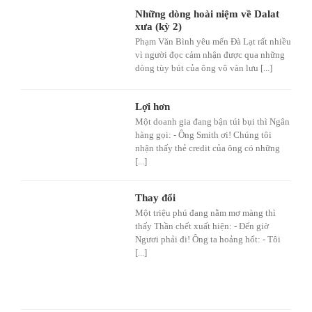
Những dòng hoài niệm về Dalat
xưa (kỳ 2)
Phạm Văn Bình yêu mến Đà Lạt rất nhiều
vì người đọc cảm nhận được qua những
dòng tùy bút của ông vô vàn lưu [...]
Lợi hơn
Một doanh gia đang bận túi bụi thì Ngân
hàng gọi: - Ông Smith ơi! Chúng tôi
nhận thấy thẻ credit của ông có những
[...]
Thay đổi
Một triệu phú đang nằm mơ màng thì
thấy Thần chết xuất hiện: - Đến giờ
Ngươi phải đi! Ông ta hoảng hốt: - Tôi
[...]