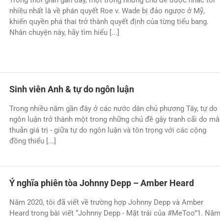
Trong thời gian gần đây, một trong những chủ đề được nhắc tới
nhiều nhất là về phán quyết Roe v. Wade bị đảo ngược ở Mỹ,
khiến quyền phá thai trở thành quyết định của từng tiểu bang.
Nhân chuyện này, hãy tìm hiểu [...]
Sinh viên Anh & tự do ngôn luận
Trong nhiều năm gần đây ở các nước dân chủ phương Tây, tự do
ngôn luận trở thành một trong những chủ đề gây tranh cãi do m
thuẫn giá trị - giữa tự do ngôn luận và tôn trọng với các cộng
đồng thiểu [...]
Ý nghĩa phiên tòa Johnny Depp – Amber Heard
Năm 2020, tôi đã viết về trường hợp Johnny Depp và Amber
Heard trong bài viết “Johnny Depp - Mặt trái của #MeToo”1. Nă