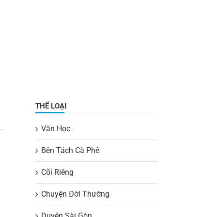
THỂ LOẠI
Văn Học
Bên Tách Cà Phê
Cõi Riêng
Chuyện Đời Thường
Duyên Sài Gòn