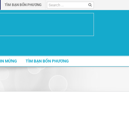
Search
TÌM BẠN BỐN PHƯƠNG
for:
IN MỪNG
TÌM BẠN BỐN PHƯƠNG