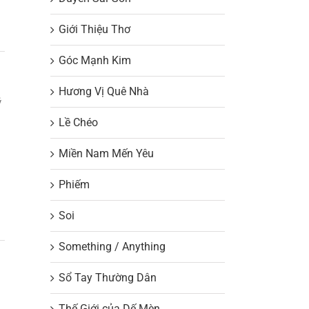
Giới Thiệu Thơ
Góc Mạnh Kim
Hương Vị Quê Nhà
ý
Lề Chéo
Miền Nam Mến Yêu
Phiếm
Soi
Something / Anything
Sổ Tay Thường Dân
Thế Giới của Dế Mèn