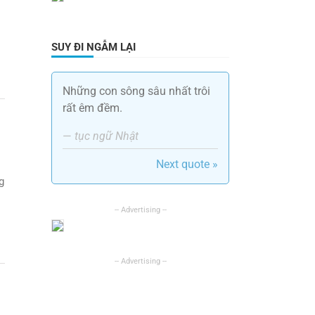
SUY ĐI NGẪM LẠI
Những con sông sâu nhất trôi
rất êm đềm.
—
tục ngữ Nhật
Next quote »
g