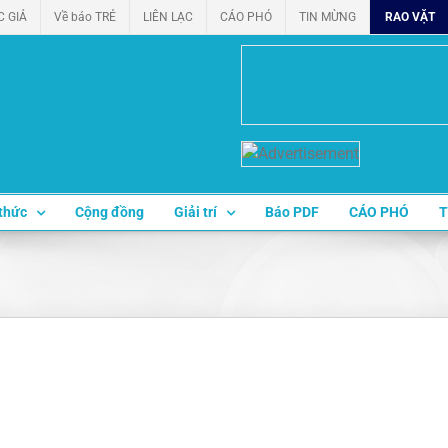
C GIẢ
Về báo TRẺ
LIÊN LẠC
CÁO PHÓ
TIN MỪNG
RAO VẶT
thức
Cộng đồng
Giải trí
Báo PDF
CÁO PHÓ
T