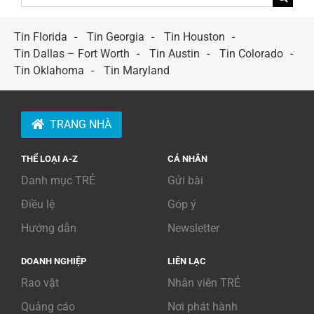
for:
Tin Florida
Tin Georgia
Tin Houston
Tin Dallas – Fort Worth
Tin Austin
Tin Colorado
Tin Oklahoma
Tin Maryland
TRANG NHÀ
THỂ LOẠI A-Z
CÁ NHÂN
Danh mục TRẺ
Gửi bài
Điều lệ
Góp ý
Hướng dẫn
Newsletter
DOANH NGHIỆP
LIÊN LẠC
Rao vặt
Nhân viên TRẺ
Quảng cáo
Nơi phát hành