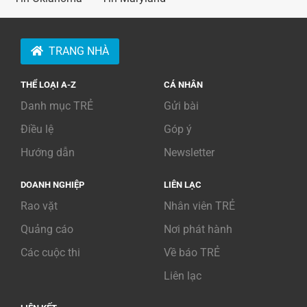
TRANG NHÀ
THỂ LOẠI A-Z
CÁ NHÂN
Danh mục TRẺ
Gửi bài
Điều lệ
Góp ý
Hướng dẫn
Newsletter
DOANH NGHIỆP
LIÊN LẠC
Rao vặt
Nhân viên TRẺ
Quảng cáo
Nơi phát hành
Các cuộc thi
Về báo TRẺ
Liên lạc