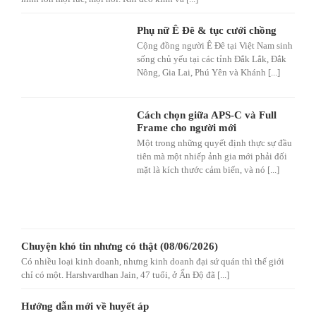
Phụ nữ Ê Đê & tục cưới chồng
Cộng đồng người Ê Đê tại Việt Nam sinh
sống chủ yếu tại các tỉnh Đắk Lắk, Đắk
Nông, Gia Lai, Phú Yên và Khánh [...]
Cách chọn giữa APS-C và Full
Frame cho người mới
Một trong những quyết định thực sự đầu
tiên mà một nhiếp ảnh gia mới phải đối
mặt là kích thước cảm biến, và nó [...]
Chuyện khó tin nhưng có thật (08/06/2026)
Có nhiều loại kinh doanh, nhưng kinh doanh đại sứ quán thì thế giới
chỉ có một. Harshvardhan Jain, 47 tuổi, ở Ấn Độ đã [...]
Hướng dẫn mới về huyết áp