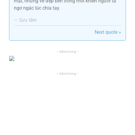
mặt, nhưng vẻ đẹp bên trong mới khiến người ta
ngơ ngác lúc chia tay.
—
Sưu tầm
Next quote »