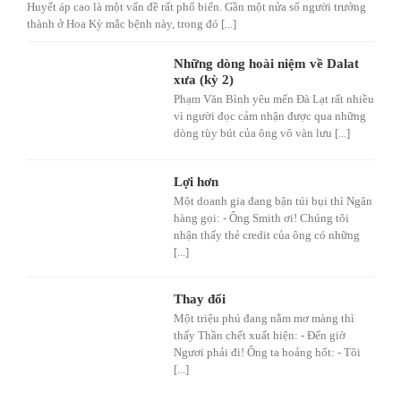
Huyết áp cao là một vấn đề rất phổ biến. Gần một nửa số người trưởng
thành ở Hoa Kỳ mắc bệnh này, trong đó [...]
Những dòng hoài niệm về Dalat
xưa (kỳ 2)
Phạm Văn Bình yêu mến Đà Lạt rất nhiều
vì người đọc cảm nhận được qua những
dòng tùy bút của ông vô vàn lưu [...]
Lợi hơn
Một doanh gia đang bận túi bụi thì Ngân
hàng gọi: - Ông Smith ơi! Chúng tôi
nhận thấy thẻ credit của ông có những
[...]
Thay đổi
Một triệu phú đang nằm mơ màng thì
thấy Thần chết xuất hiện: - Đến giờ
Ngươi phải đi! Ông ta hoảng hốt: - Tôi
[...]