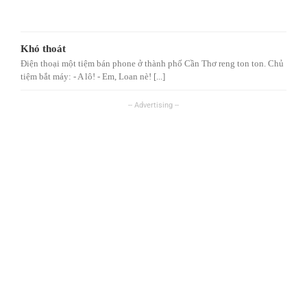
Khó thoát
Điện thoại một tiệm bán phone ở thành phố Cần Thơ reng ton ton. Chủ
tiệm bắt máy: - A lô! - Em, Loan nè! [...]