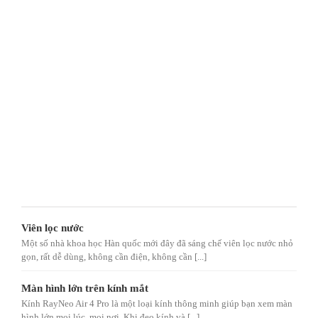
Viên lọc nước
Một số nhà khoa học Hàn quốc mới đây đã sáng chế viên lọc nước nhỏ
gọn, rất dễ dùng, không cần điện, không cần [...]
Màn hình lớn trên kính mắt
Kính RayNeo Air 4 Pro là một loại kính thông minh giúp bạn xem màn
hình lớn mọi lúc, mọi nơi. Khi đeo kính và [...]