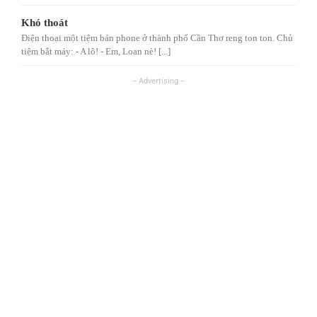
Khó thoát
Điện thoại một tiệm bán phone ở thành phố Cần Thơ reng ton ton. Chủ
tiệm bắt máy: - A lô! - Em, Loan nè! [...]