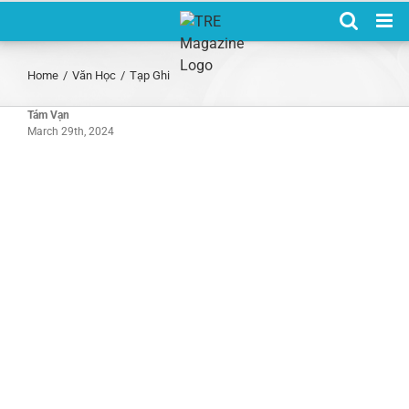
Skip
to
content
Home
/
Văn Học
/
Tạp Ghi
Tám Vạn
March 29th, 2024