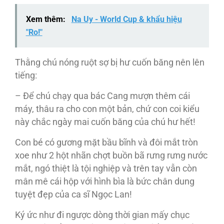
Xem thêm:
Na Uy - World Cup & khẩu hiệu
"Ro!"
Thằng chú nóng ruột sợ bị hư cuốn băng nên lên
tiếng:
– Để chú chạy qua bác Cang mượn thêm cái
máy, thâu ra cho con một bản, chứ con coi kiểu
này chắc ngày mai cuốn băng của chú hư hết!
Con bé có gương mặt bầu bĩnh và đôi mắt tròn
xoe như 2 hột nhãn chợt buồn bã rưng rưng nước
mắt, ngó thiệt là tội nghiệp và trên tay vẫn còn
mân mê cái hộp với hình bìa là bức chân dung
tuyệt đẹp của ca sĩ Ngọc Lan!
Ký ức như đi ngược dòng thời gian mấy chục