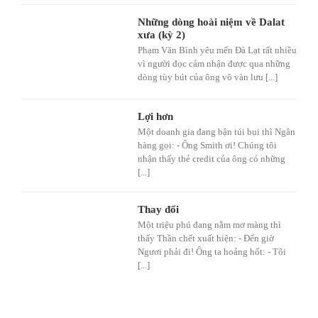
Những dòng hoài niệm về Dalat
xưa (kỳ 2)
Phạm Văn Bình yêu mến Đà Lạt rất nhiều
vì người đọc cảm nhận được qua những
dòng tùy bút của ông vô vàn lưu [...]
Lợi hơn
Một doanh gia đang bận túi bụi thì Ngân
hàng gọi: - Ông Smith ơi! Chúng tôi
nhận thấy thẻ credit của ông có những
[...]
Thay đổi
Một triệu phú đang nằm mơ màng thì
thấy Thần chết xuất hiện: - Đến giờ
Ngươi phải đi! Ông ta hoảng hốt: - Tôi
[...]