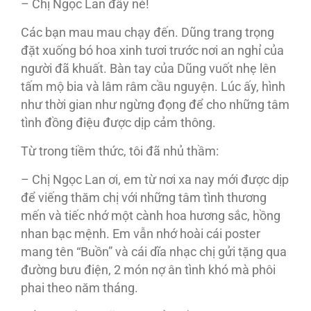
– Chị Ngọc Lan đây nè!
Các bạn mau mau chạy đến. Dũng trang trọng
đặt xuống bó hoa xinh tươi trước nơi an nghỉ của
người đã khuất. Bàn tay của Dũng vuốt nhẹ lên
tấm mộ bia và lâm râm cầu nguyện. Lúc ấy, hình
như thời gian như ngừng đọng để cho những tâm
tình đồng điệu được dịp cảm thông.
Từ trong tiềm thức, tôi đã nhủ thầm:
– Chị Ngọc Lan ơi, em từ nơi xa nay mới được dịp
để viếng thăm chị với những tâm tình thương
mến và tiếc nhớ một cành hoa hương sắc, hồng
nhan bạc mệnh. Em vẫn nhớ hoài cái poster
mang tên “Buồn” và cái dĩa nhạc chị gửi tặng qua
đường bưu điện, 2 món nợ ân tình khó mà phôi
phai theo năm tháng.