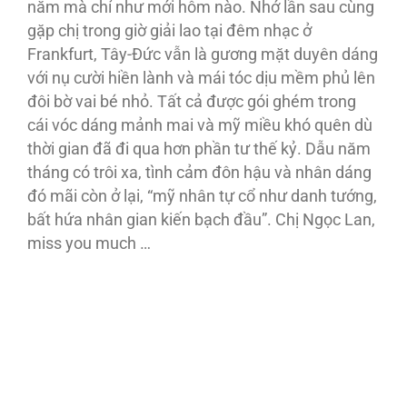
năm mà chỉ như mới hôm nào. Nhớ lần sau cùng
gặp chị trong giờ giải lao tại đêm nhạc ở
Frankfurt, Tây-Đức vẫn là gương mặt duyên dáng
với nụ cười hiền lành và mái tóc dịu mềm phủ lên
đôi bờ vai bé nhỏ. Tất cả được gói ghém trong
cái vóc dáng mảnh mai và mỹ miều khó quên dù
thời gian đã đi qua hơn phần tư thế kỷ. Dẫu năm
tháng có trôi xa, tình cảm đôn hậu và nhân dáng
đó mãi còn ở lại, “mỹ nhân tự cổ như danh tướng,
bất hứa nhân gian kiến bạch đầu”. Chị Ngọc Lan,
miss you much …