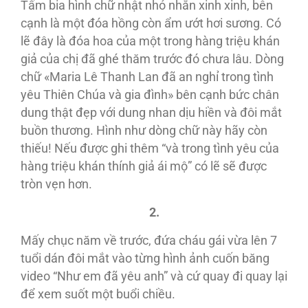
Tấm bia hình chữ nhật nhỏ nhắn xinh xinh, bên
cạnh là một đóa hồng còn ẩm ướt hơi sương. Có
lẽ đây là đóa hoa của một trong hàng triệu khán
giả của chị đã ghé thăm trước đó chưa lâu. Dòng
chữ «Maria Lê Thanh Lan đã an nghỉ trong tình
yêu Thiên Chúa và gia đình» bên cạnh bức chân
dung thật đẹp với dung nhan dịu hiền và đôi mắt
buồn thương. Hình như dòng chữ này hãy còn
thiếu! Nếu được ghi thêm “và trong tình yêu của
hàng triệu khán thính giả ái mộ” có lẽ sẽ được
tròn vẹn hơn.
2.
Mấy chục năm về trước, đứa cháu gái vừa lên 7
tuổi dán đôi mắt vào từng hình ảnh cuốn băng
video “Như em đã yêu anh” và cứ quay đi quay lại
để xem suốt một buổi chiều.