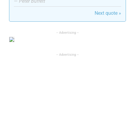
—
Peter Buffett
Next quote »