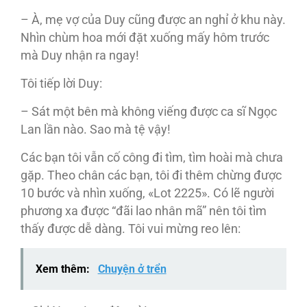
– À, mẹ vợ của Duy cũng được an nghỉ ở khu này.
Nhìn chùm hoa mới đặt xuống mấy hôm trước
mà Duy nhận ra ngay!
Tôi tiếp lời Duy:
– Sát một bên mà không viếng được ca sĩ Ngọc
Lan lần nào. Sao mà tệ vậy!
Các bạn tôi vẫn cố công đi tìm, tìm hoài mà chưa
gặp. Theo chân các bạn, tôi đi thêm chừng được
10 bước và nhìn xuống, «Lot 2225». Có lẽ người
phương xa được “đãi lao nhân mã” nên tôi tìm
thấy được dễ dàng. Tôi vui mừng reo lên:
Xem thêm:
Chuyện ở trển