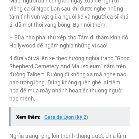
Mão, người bạn cùng lớp ngày xưa đề nghị đi
viếng ca sĩ Ngọc Lan sau khi được nghe những
tâm tình vụn vặt giữa người kể và người ca sĩ khả
ái đã một thời vang bóng. Bạn nói thêm:
– Bữa nào phải thu xếp cho Tâm đi thăm kinh đô
Hollywood để ngắm nghía những vì sao!
4 đứa vội vã lên xe theo hướng nghĩa trang “Good
Shepherd Cemetery And Mausoleum” nằm trên
đường Talbert. Đường đi không xa mà nghe nao
nao trong lòng. Dũng không quên ghé lại tiệm
hoa để mua mấy nhánh hoa tiếc thương người
bạc mệnh.
Xem thêm:
Gare de Lyon (kỳ 2)
Nghĩa trang rộng lớn thênh thang được chia làm