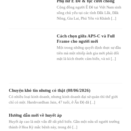
Phụ nữ Ê Đê & tục cưới chồng
Cộng đồng người Ê Đê tại Việt Nam sinh
sống chủ yếu tại các tỉnh Đắk Lắk, Đắk
Nông, Gia Lai, Phú Yên và Khánh [...]
Cách chọn giữa APS-C và Full
Frame cho người mới
Một trong những quyết định thực sự đầu
tiên mà một nhiếp ảnh gia mới phải đối
mặt là kích thước cảm biến, và nó [...]
Chuyện khó tin nhưng có thật (08/06/2026)
Có nhiều loại kinh doanh, nhưng kinh doanh đại sứ quán thì thế giới
chỉ có một. Harshvardhan Jain, 47 tuổi, ở Ấn Độ đã [...]
Hướng dẫn mới về huyết áp
Huyết áp cao là một vấn đề rất phổ biến. Gần một nửa số người trưởng
thành ở Hoa Kỳ mắc bệnh này, trong đó [...]