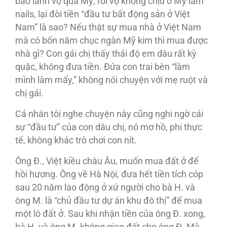
bảo lãnh vợ qua Mỹ, rồi vợ không chịu ở Mỹ làm
nails, lại đòi tiền “đầu tư bất động sản ở Việt
Nam” là sao? Nếu thật sự mua nhà ở Việt Nam
mà có bốn năm chục ngàn Mỹ kim thì mua được
nhà gì? Con gái chị thấy thái độ em dâu rất kỳ
quặc, không đưa tiền. Đứa con trai bèn “làm
mình làm mẩy,” không nói chuyện với mẹ ruột và
chị gái.
Cá nhân tôi nghe chuyện này cũng nghi ngờ cái
sự “đầu tư” của con dâu chị, nó mơ hồ, phi thực
tế, không khác trò chơi con nít.
Ông Đ., Việt kiều châu Âu, muốn mua đất ở để
hồi hương. Ông về Hà Nội, đưa hết tiền tích cóp
sau 20 năm lao động ở xứ người cho bà H. và
ông M. là “chủ đầu tư dự án khu đô thị” để mua
một lô đất ở. Sau khi nhận tiền của ông Đ. xong,
bà H. và ông M. không giao đất cho ông Đ. Mà