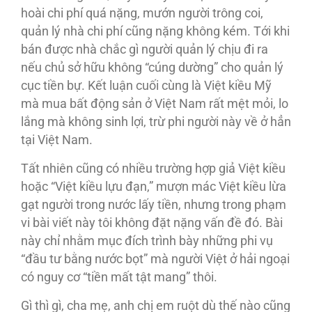
hoài chi phí quá nặng, mướn người trông coi,
quản lý nhà chi phí cũng nặng không kém. Tới khi
bán được nhà chắc gì người quản lý chịu đi ra
nếu chủ sở hữu không “cúng dường” cho quản lý
cục tiền bự. Kết luận cuối cùng là Việt kiều Mỹ
mà mua bất động sản ở Việt Nam rất mệt mỏi, lo
lắng mà không sinh lợi, trừ phi người này về ở hẳn
tại Việt Nam.
Tất nhiên cũng có nhiều trường hợp giả Việt kiều
hoặc “Việt kiều lựu đạn,” mượn mác Việt kiều lừa
gạt người trong nước lấy tiền, nhưng trong phạm
vi bài viết này tôi không đặt nặng vấn đề đó. Bài
này chỉ nhằm mục đích trình bày những phi vụ
“đầu tư bằng nước bọt” mà người Việt ở hải ngoại
có nguy cơ “tiền mất tật mang” thôi.
Gì thì gì, cha mẹ, anh chị em ruột dù thế nào cũng