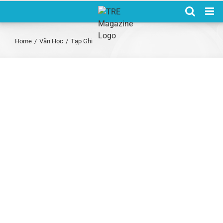
Skip
to
content
Home
/
Văn Học
/
Tạp Ghi