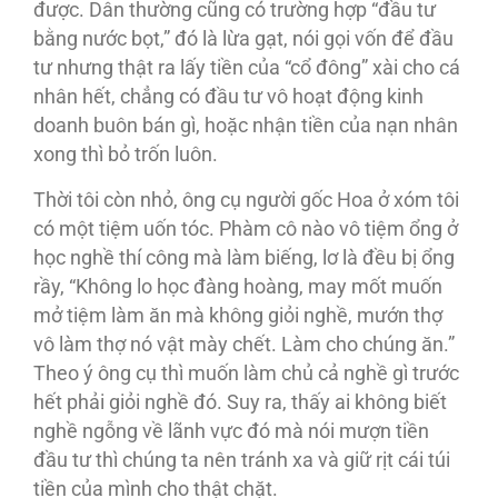
được. Dân thường cũng có trường hợp “đầu tư
bằng nước bọt,” đó là lừa gạt, nói gọi vốn để đầu
tư nhưng thật ra lấy tiền của “cổ đông” xài cho cá
nhân hết, chẳng có đầu tư vô hoạt động kinh
doanh buôn bán gì, hoặc nhận tiền của nạn nhân
xong thì bỏ trốn luôn.
Thời tôi còn nhỏ, ông cụ người gốc Hoa ở xóm tôi
có một tiệm uốn tóc. Phàm cô nào vô tiệm ổng ở
học nghề thí công mà làm biếng, lơ là đều bị ổng
rầy, “Không lo học đàng hoàng, may mốt muốn
mở tiệm làm ăn mà không giỏi nghề, mướn thợ
vô làm thợ nó vật mày chết. Làm cho chúng ăn.”
Theo ý ông cụ thì muốn làm chủ cả nghề gì trước
hết phải giỏi nghề đó. Suy ra, thấy ai không biết
nghề ngỗng về lãnh vực đó mà nói mượn tiền
đầu tư thì chúng ta nên tránh xa và giữ rịt cái túi
tiền của mình cho thật chặt.