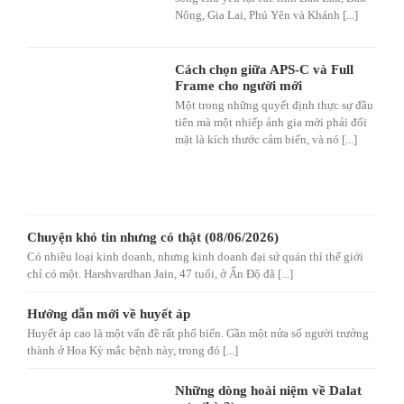
Nông, Gia Lai, Phú Yên và Khánh [...]
Cách chọn giữa APS-C và Full
Frame cho người mới
Một trong những quyết định thực sự đầu
tiên mà một nhiếp ảnh gia mới phải đối
mặt là kích thước cảm biến, và nó [...]
Chuyện khó tin nhưng có thật (08/06/2026)
Có nhiều loại kinh doanh, nhưng kinh doanh đại sứ quán thì thế giới
chỉ có một. Harshvardhan Jain, 47 tuổi, ở Ấn Độ đã [...]
Hướng dẫn mới về huyết áp
Huyết áp cao là một vấn đề rất phổ biến. Gần một nửa số người trưởng
thành ở Hoa Kỳ mắc bệnh này, trong đó [...]
Những dòng hoài niệm về Dalat