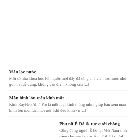
Viên lọc nước
Một số nhà khoa học Hàn quốc mới đây đã sáng chế viên lọc nước nhỏ
gọn, rất dễ dùng, không cần điện, không cần [...]
Màn hình lớn trên kính mắt
Kính RayNeo Air 4 Pro là một loại kính thông minh giúp bạn xem màn
hình lớn mọi lúc, mọi nơi. Khi đeo kính và [...]
Phụ nữ Ê Đê & tục cưới chồng
Cộng đồng người Ê Đê tại Việt Nam sinh
sống chủ yếu tại các tỉnh Đắk Lắk, Đắk