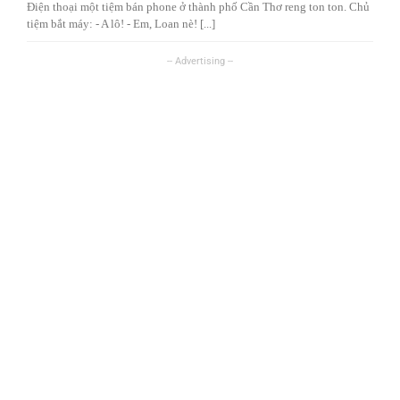
Điện thoại một tiệm bán phone ở thành phố Cần Thơ reng ton ton. Chủ
tiệm bắt máy: - A lô! - Em, Loan nè! [...]