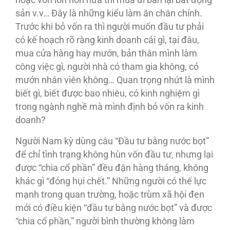
hoặc vốn lớn hơn nữa thì mua đi bán lại bất động
sản v.v… Đây là những kiểu làm ăn chân chính.
Trước khi bỏ vốn ra thì người muốn đầu tư phải
có kế hoạch rõ ràng kinh doanh cái gì, tại đâu,
mua cửa hàng hay mướn, bản thân mình làm
công việc gì, người nhà có tham gia không, có
mướn nhân viên không… Quan trọng nhứt là mình
biết gì, biết được bao nhiêu, có kinh nghiệm gì
trong ngành nghề mà mình định bỏ vốn ra kinh
doanh?
Người Nam kỳ dùng câu “Đầu tư bằng nước bọt”
để chỉ tình trạng không hùn vốn đầu tư, nhưng lại
được “chia cổ phần” đều đặn hàng tháng, không
khác gì “đóng hụi chết.” Những người có thế lực
mạnh trong quan trường, hoặc trùm xã hội đen
mới có điều kiện “đầu tư bằng nước bọt” và được
“chia cổ phần,” người bình thường không làm