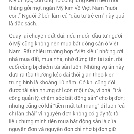
Mỹ đi học, còn ông nọ còng lưng kiếm tiền mỗi
tháng gởi một ngàn Mỹ kim về Việt Nam “nuôi
con.” Người ở bển làm cú “đầu tư trẻ em” này quả
là đắc sách.
Quay lại chuyện đất đai, nếu muốn đầu tư người
ở Mỹ cũng không nên mua bất động sản ở Việt
Nam. Rất nhiều trường hợp “Việt kiều” nhờ người
nhà mua đất, mua nhà, nhờ đứng tên tài sản, rồi
cuối cùng bị chiếm tài sản luôn. Những vụ án này
đưa ra tòa thường kéo dài thời gian theo kiện
trung bình là khoảng 10 năm. Có khi cũng đòi
được tài sản nhưng chỉ còn một nửa, vì phải “trả
công quản lý, chăm sóc bất động sản” cho bị đơn;
nhưng cũng có khi “tiền mất tật mang” đi luôn “cả
chì lẫn chài” vì nguyên đơn không có giấy tờ, tài
liệu chứng minh tiền mua bất động sản là của
nguyên đơn và nguyên đơn chỉ nhờ bị đơn giữ