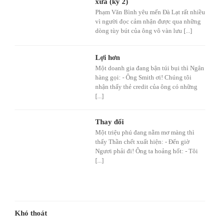
xưa (kỳ 2)
Phạm Văn Bình yêu mến Đà Lạt rất nhiều
vì người đọc cảm nhận được qua những
dòng tùy bút của ông vô vàn lưu [...]
Lợi hơn
Một doanh gia đang bận túi bụi thì Ngân
hàng gọi: - Ông Smith ơi! Chúng tôi
nhận thấy thẻ credit của ông có những
[...]
Thay đổi
Một triệu phú đang nằm mơ màng thì
thấy Thần chết xuất hiện: - Đến giờ
Ngươi phải đi! Ông ta hoảng hốt: - Tôi
[...]
Khó thoát