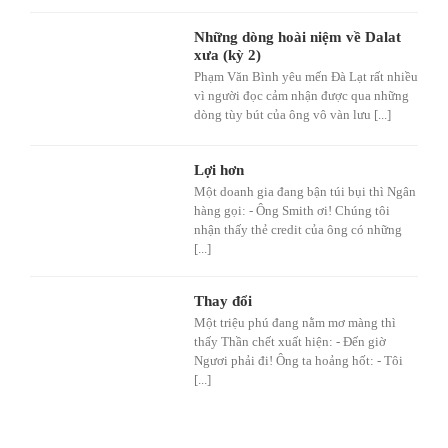
Những dòng hoài niệm về Dalat
xưa (kỳ 2)
Phạm Văn Bình yêu mến Đà Lạt rất nhiều
vì người đọc cảm nhận được qua những
dòng tùy bút của ông vô vàn lưu [...]
Lợi hơn
Một doanh gia đang bận túi bụi thì Ngân
hàng gọi: - Ông Smith ơi! Chúng tôi
nhận thấy thẻ credit của ông có những
[...]
Thay đổi
Một triệu phú đang nằm mơ màng thì
thấy Thần chết xuất hiện: - Đến giờ
Ngươi phải đi! Ông ta hoảng hốt: - Tôi
[...]