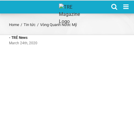
Skip
to
content
Home
/
Tin tức
/
Vòng Quanh Nước Mỹ
- TRẺ News
March 24th, 2020