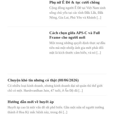
Phụ nữ Ê Đê & tục cưới chồng
Cộng đồng người Ê Đê tại Việt Nam sinh
sống chủ yếu tại các tỉnh Đắk Lắk, Đắk
Nông, Gia Lai, Phú Yên và Khánh [...]
Cách chọn giữa APS-C và Full
Frame cho người mới
Một trong những quyết định thực sự đầu
tiên mà một nhiếp ảnh gia mới phải đối
mặt là kích thước cảm biến, và nó [...]
Chuyện khó tin nhưng có thật (08/06/2026)
Có nhiều loại kinh doanh, nhưng kinh doanh đại sứ quán thì thế giới
chỉ có một. Harshvardhan Jain, 47 tuổi, ở Ấn Độ đã [...]
Hướng dẫn mới về huyết áp
Huyết áp cao là một vấn đề rất phổ biến. Gần một nửa số người trưởng
thành ở Hoa Kỳ mắc bệnh này, trong đó [...]