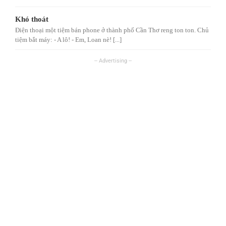
Khó thoát
Điện thoại một tiệm bán phone ở thành phố Cần Thơ reng ton ton. Chủ
tiệm bắt máy: - A lô! - Em, Loan nè! [...]