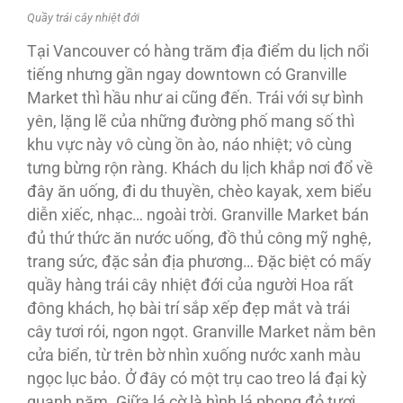
Quầy trái cây nhiệt đới
Tại Vancouver có hàng trăm địa điểm du lịch nổi
tiếng nhưng gần ngay downtown có Granville
Market thì hầu như ai cũng đến. Trái với sự bình
yên, lặng lẽ của những đường phố mang số thì
khu vực này vô cùng ồn ào, náo nhiệt; vô cùng
tưng bừng rộn ràng. Khách du lịch khắp nơi đổ về
đây ăn uống, đi du thuyền, chèo kayak, xem biểu
diễn xiếc, nhạc… ngoài trời. Granville Market bán
đủ thứ thức ăn nước uống, đồ thủ công mỹ nghệ,
trang sức, đặc sản địa phương… Đặc biệt có mấy
quầy hàng trái cây nhiệt đới của người Hoa rất
đông khách, họ bài trí sắp xếp đẹp mắt và trái
cây tươi rói, ngon ngọt. Granville Market nằm bên
cửa biển, từ trên bờ nhìn xuống nước xanh màu
ngọc lục bảo. Ở đây có một trụ cao treo lá đại kỳ
quanh năm. Giữa lá cờ là hình lá phong đỏ tươi