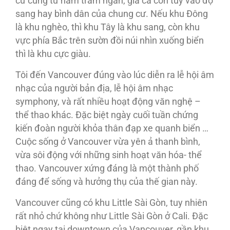
cư cũng từ năm trăm ngàn, giá cả còn tùy vào độ
sang hay bình dân của chung cư. Nếu khu Đông
là khu nghèo, thì khu Tây là khu sang, còn khu
vực phía Bắc trên sườn đồi núi nhìn xuống biển
thì là khu cực giàu.
Tôi đến Vancouver đúng vào lúc diễn ra lễ hội âm
nhạc của người bản địa, lễ hội âm nhạc
symphony, và rất nhiều hoạt động văn nghệ –
thể thao khác. Đặc biệt ngày cuối tuần chứng
kiến đoàn người khỏa thân đạp xe quanh biển …
Cuộc sống ở Vancouver vừa yên ả thanh bình,
vừa sôi động với những sinh hoạt văn hóa- thể
thao. Vancouver xứng đáng là một thành phố
đáng để sống và hưởng thụ của thế gian này.
Vancouver cũng có khu Little Sài Gòn, tuy nhiên
rất nhỏ chứ không như Little Sài Gòn ở Cali. Đặc
biệt ngay tại downtown của Vancouver, gần khu