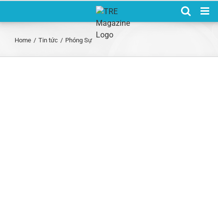
Skip
to
content
Home
/
Tin tức
/
Phóng Sự