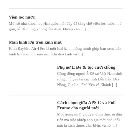
Viên lọc nước
Một số nhà khoa học Hàn quốc mới đây đã sáng chế viên lọc nước nhỏ
gọn, rất dễ dùng, không cần điện, không cần [...]
Màn hình lớn trên kính mắt
Kính RayNeo Air 4 Pro là một loại kính thông minh giúp bạn xem màn
hình lớn mọi lúc, mọi nơi. Khi đeo kính và [...]
Phụ nữ Ê Đê & tục cưới chồng
Cộng đồng người Ê Đê tại Việt Nam sinh
sống chủ yếu tại các tỉnh Đắk Lắk, Đắk
Nông, Gia Lai, Phú Yên và Khánh [...]
Cách chọn giữa APS-C và Full
Frame cho người mới
Một trong những quyết định thực sự đầu
tiên mà một nhiếp ảnh gia mới phải đối
mặt là kích thước cảm biến, và nó [...]