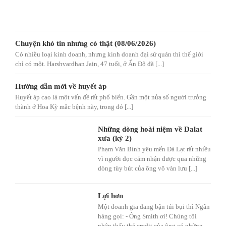
Chuyện khó tin nhưng có thật (08/06/2026)
Có nhiều loại kinh doanh, nhưng kinh doanh đại sứ quán thì thế giới
chỉ có một. Harshvardhan Jain, 47 tuổi, ở Ấn Độ đã [...]
Hướng dẫn mới về huyết áp
Huyết áp cao là một vấn đề rất phổ biến. Gần một nửa số người trưởng
thành ở Hoa Kỳ mắc bệnh này, trong đó [...]
Những dòng hoài niệm về Dalat
xưa (kỳ 2)
Phạm Văn Bình yêu mến Đà Lạt rất nhiều
vì người đọc cảm nhận được qua những
dòng tùy bút của ông vô vàn lưu [...]
Lợi hơn
Một doanh gia đang bận túi bụi thì Ngân
hàng gọi: - Ông Smith ơi! Chúng tôi
nhận thấy thẻ credit của ông có những