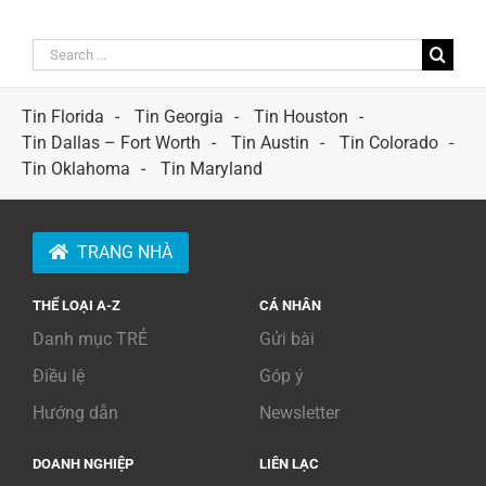
Search
for:
Tin Florida
Tin Georgia
Tin Houston
Tin Dallas – Fort Worth
Tin Austin
Tin Colorado
Tin Oklahoma
Tin Maryland
TRANG NHÀ
THỂ LOẠI A-Z
CÁ NHÂN
Danh mục TRẺ
Gửi bài
Điều lệ
Góp ý
Hướng dẫn
Newsletter
DOANH NGHIỆP
LIÊN LẠC