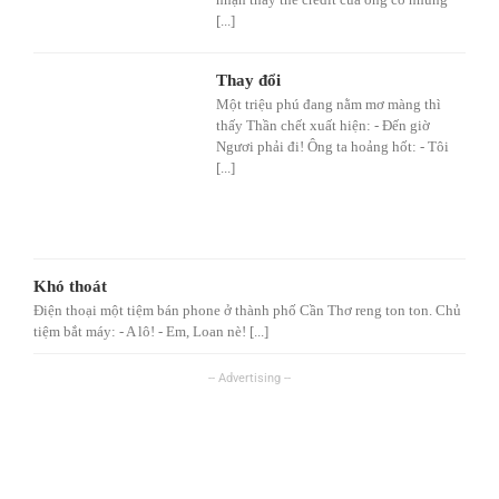
[...]
Thay đổi
Một triệu phú đang nằm mơ màng thì
thấy Thần chết xuất hiện: - Đến giờ
Ngươi phải đi! Ông ta hoảng hốt: - Tôi
[...]
Khó thoát
Điện thoại một tiệm bán phone ở thành phố Cần Thơ reng ton ton. Chủ
tiệm bắt máy: - A lô! - Em, Loan nè! [...]