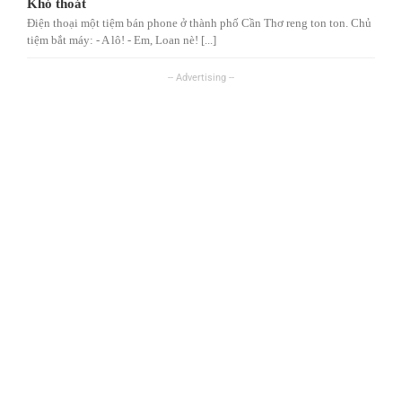
Khó thoát
Điện thoại một tiệm bán phone ở thành phố Cần Thơ reng ton ton. Chủ
tiệm bắt máy: - A lô! - Em, Loan nè! [...]