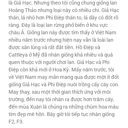
là Giả Hạc. Nhưng theo tôi cũng chung giống lan
Hoàng Thảo nhưng loại này có nhiều chi. Giả Hạc
thân, lá nhỏ hơn Phi Ðiệp thân to, lá dầy có đốt rõ
ràng. Ðây là loại lan rừng phổ biến ở khu vực
châu Á. Giống lan này được tìm thấy ở Việt Nam
nhiều năm trước nhưng hiện nay vẫn là loài lan
được săn lùng và rất đắt tiền. Hồ Ðiệp và
Cattleya ở Mỹ đã nhân giống khá nhiều và quá
quen thuộc với người chơi lan. Giả Hạc và Phi
Ðiệp còn khá mới ở Hoa Kỳ. Mấy năm trước, tôi
về Việt Nam may mắn mang qua được một ít đốt
giống Giả Hạc và Phi Ðiệp nuôi trồng cấy cây con.
May thay, sau một thời gian thích ứng với môi
trường, đến nay tôi nhân ra được hơn trăm cây,
đến mùa Xuân là chúng ra những chùm hoa màu
tím đẹp mê hồn. Bây giờ tôi tiếp tục nhân giống
F2, F3.