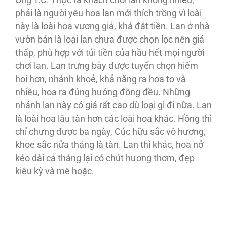
Ông T.C:
Thực ra khách chơi lan không nhiều,
phải là người yêu hoa lan mới thích trồng vì loài
này là loài hoa vương giả, khá đắt tiền. Lan ở nhà
vườn bán là loại lan chưa được chọn lọc nên giá
thấp, phù hợp với túi tiền của hầu hết mọi người
chơi lan. Lan trưng bày được tuyển chọn hiếm
hoi hơn, nhánh khoẻ, khả năng ra hoa to và
nhiều, hoa ra đúng hướng đồng đều. Những
nhánh lan này có giá rất cao dù loại gì đi nữa. Lan
là loài hoa lâu tàn hơn các loài hoa khác. Hồng thì
chỉ chưng được ba ngày, Cúc hữu sắc vô hương,
khoe sắc nửa tháng là tàn. Lan thì khác, hoa nở
kéo dài cả tháng lại có chút hương thơm, đẹp
kiêu kỳ và mê hoặc.