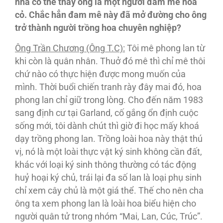
nhà có thể thấy ông là một người đam mê hoa
cỏ. Chắc hẳn đam mê này đã mở đường cho ông
trở thành người trồng hoa chuyên nghiệp?
Ông Trần Chương (Ông T.C):
Tôi mê phong lan từ
khi còn là quân nhân. Thuở đó mê thì chỉ mê thôi
chứ nào có thực hiện được mong muốn của
mình. Thời buổi chiến tranh rày đây mai đó, hoa
phong lan chỉ giữ trong lòng. Cho đến năm 1983
sang định cư tại Garland, cố gắng ổn định cuộc
sống mới, tôi dành chút thì giờ đi học mấy khoá
dạy trồng phong lan. Trồng loài hoa này thật thú
vị, nó là một loài thực vật ký sinh không cần đất,
khác với loại ký sinh thông thường có tác động
huỷ hoại ký chủ, trái lại đa số lan là loại phụ sinh
chỉ xem cây chủ là một giá thể. Thế cho nên cha
ông ta xem phong lan là loài hoa biểu hiện cho
người quân tử trong nhóm “Mai, Lan, Cúc, Trúc”.