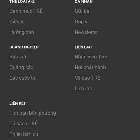
THỂ LOẠI A-Z
CÁ NHÂN
Danh mục TRẺ
Gửi bài
Điều lệ
Góp ý
Hướng dẫn
Newsletter
DOANH NGHIỆP
LIÊN LẠC
Rao vặt
Nhân viên TRẺ
Quảng cáo
Nơi phát hành
Các cuộc thi
Về báo TRẺ
Liên lạc
LIÊN KẾT
Tìm bạn bốn phương
Tủ sách TRẺ
Phiên bản cũ