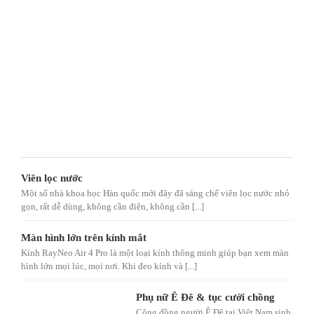
Viên lọc nước
Một số nhà khoa học Hàn quốc mới đây đã sáng chế viên lọc nước nhỏ
gọn, rất dễ dùng, không cần điện, không cần [...]
Màn hình lớn trên kính mắt
Kính RayNeo Air 4 Pro là một loại kính thông minh giúp bạn xem màn
hình lớn mọi lúc, mọi nơi. Khi đeo kính và [...]
Phụ nữ Ê Đê & tục cưới chồng
Cộng đồng người Ê Đê tại Việt Nam sinh