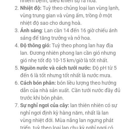
nhiễm bệnh, điều khiển sự ra hoa.
Nhiệt độ:
Tuỳ theo chủng loại lan vùng lạnh,
vùng trung gian và vùng ấm, trồng ở một
nhiệt độ sao cho dung hoà.
Ánh sáng
: Lan cần 14 đến 16 giờ chiếu ánh
sáng để tăng trưởng và nở hoa.
Độ thông gió:
Tuỳ theo phong lan hay địa
lan. Ðương nhiên phong lan cần gió nhưng
gió nhẹ tốt độ 10-15 km/giờ là tốt nhất.
Nguồn nước và cách tưới nước:
Ðộ pH từ 5
đến 6 là tốt nhưng tốt nhất là nước mưa.
Cách bón phân:
bón liều lượng theo hướng
dẫn của nhà sản xuất. Cần tưới nước đầy đủ
trước khi bón phân.
Sự nghỉ ngơi của cây:
lan thiên nhiên có sự
nghỉ ngơi định kỳ hàng năm, nhất là lan
vùng nhiệt đới. Mùa nắng lan ngưng phát
triển, tuỳ theo loại lan chu kỳ nghỉ ngơi có