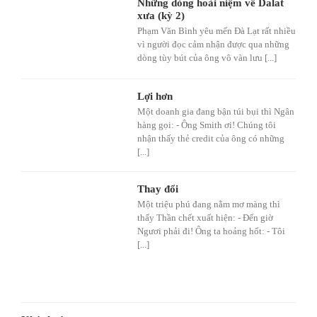
Những dòng hoài niệm về Dalat
xưa (kỳ 2)
Phạm Văn Bình yêu mến Đà Lạt rất nhiều
vì người đọc cảm nhận được qua những
dòng tùy bút của ông vô vàn lưu [...]
Lợi hơn
Một doanh gia đang bận túi bụi thì Ngân
hàng gọi: - Ông Smith ơi! Chúng tôi
nhận thấy thẻ credit của ông có những
[...]
Thay đổi
Một triệu phú đang nằm mơ màng thì
thấy Thần chết xuất hiện: - Đến giờ
Ngươi phải đi! Ông ta hoảng hốt: - Tôi
[...]