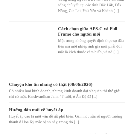
sống chủ yếu tại các tỉnh Đắk Lắk, Đắk
Nông, Gia Lai, Phú Yên và Khánh [...]
Cách chọn giữa APS-C và Full
Frame cho người mới
Một trong những quyết định thực sự đầu
tiên mà một nhiếp ảnh gia mới phải đối
mặt là kích thước cảm biến, và nó [...]
Chuyện khó tin nhưng có thật (08/06/2026)
Có nhiều loại kinh doanh, nhưng kinh doanh đại sứ quán thì thế giới
chỉ có một. Harshvardhan Jain, 47 tuổi, ở Ấn Độ đã [...]
Hướng dẫn mới về huyết áp
Huyết áp cao là một vấn đề rất phổ biến. Gần một nửa số người trưởng
thành ở Hoa Kỳ mắc bệnh này, trong đó [...]