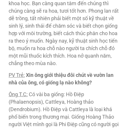
khoa học. Bạn càng quan tâm đến chúng thì
chúng càng sẽ ra hoa, tươi tốt hơn. Phong lan rất
dễ trồng, tất nhiên phải biết một số kỹ thuật về
sinh lý, sinh thái để chăm sóc và biết chọn giống
hợp với môi trường, biết cách thúc phân cho hoa
ra theo ý muốn. Ngày nay, kỹ thuật sinh học tiến
bộ, muốn ra hoa chỗ nào người ta chích chỗ đó
một mũi thuốc kích thích. Hoa nở quanh năm,
chẳng theo mùa nào.
PV Trẻ:
Xin ông giới thiệu đôi chút về vườn lan
nhà của ông, có giống lạ nào không?
Ông T.C:
Có vài ba giống: Hồ Ðiệp
(Phalaenopsis), Cattleya, Hoàng thảo
(Dendrobium). Hồ Ðiệp và Cattleya là loại khá
phổ biến trong thương mại. Giống Hoàng Thảo
người Việt mình gọi là Phi Ðiệp cũng có người gọi