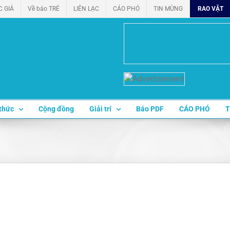
C GIẢ
Về báo TRẺ
LIÊN LẠC
CÁO PHÓ
TIN MỪNG
RAO VẶT
thức
Cộng đồng
Giải trí
Báo PDF
CÁO PHÓ
T