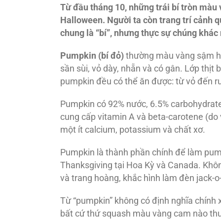
Từ đầu tháng 10, những trái bí tròn màu 
Halloween. Người ta còn trang trí cảnh 
chung là “bí”, nhưng thực sự chúng khác
Pumpkin (bí
đỏ)
thường màu vàng sậm ho
sần sùi, vỏ dày, nhẵn và có gân. Lớp thị
pumpkin đều có thể ăn được: từ vỏ đến ruộ
Pumpkin có 92% nước, 6.5% carbohydrates
cung cấp vitamin A và beta-carotene (do
một ít calcium, potassium và chất xơ.
Pumpkin là thành phần chính để làm pum
Thanksgiving tại Hoa Kỳ và Canada. Khô
và trang hoàng, khắc hình làm đèn jack-o-
Từ “pumpkin” không có định nghĩa chính 
bất cứ thứ squash màu vàng cam nào thu