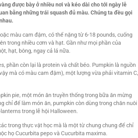
vàng được bày ở nhiều nơi và kéo dài cho tới ngày lễ
quan bằng những trái squash đủ màu. Chúng ta đều gọi
 nhau.
ặc màu cam đậm, có thể nặng từ 6-18 pounds, cuống
t bên trong nhiều cơm và hạt. Gần như mọi phần của
t, hạt, bông, ngay cả lá nữa.
, phần còn lại là protein và chất béo. Pumpkin là nguồn
 vậy mà có màu cam đậm), một lượng vừa phải vitamin C
pkin pie, một món ăn truyền thống trong bữa ăn mừng
ng chỉ để làm món ăn, pumpkin còn dùng trong chăn nuôi
lanterns trong lễ hội Halloween.
xác trong thực vật học mà là một từ chung chung để chỉ
ộc họ Cucurbita pepo và Cucurbita maxima.