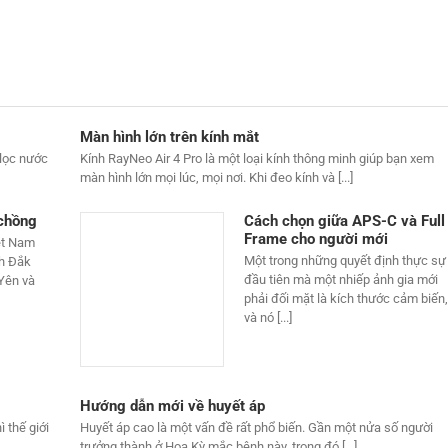
Màn hình lớn trên kính mắt
lọc nước
Kính RayNeo Air 4 Pro là một loại kính thông minh giúp bạn xem
màn hình lớn mọi lúc, mọi nơi. Khi đeo kính và [...]
 chồng
Cách chọn giữa APS-C và Full
Frame cho người mới
ệt Nam
Một trong những quyết định thực sự
nh Đắk
đầu tiên mà một nhiếp ảnh gia mới
 Yên và
phải đối mặt là kích thước cảm biến,
và nó [...]
Hướng dẫn mới về huyết áp
 thế giới
Huyết áp cao là một vấn đề rất phổ biến. Gần một nửa số người
trưởng thành ở Hoa Kỳ mắc bệnh này, trong đó [...]