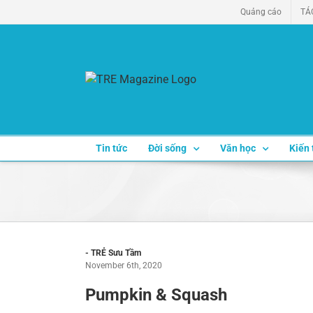
Skip
Quảng cáo
TÁ
to
content
Tin tức
Đời sống
Văn học
Kiến 
- TRẺ Sưu Tầm
November 6th, 2020
Pumpkin & Squash