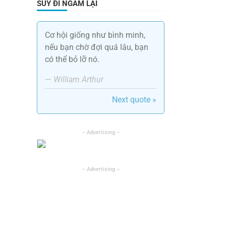
SUY ĐI NGẪM LẠI
Cơ hội giống như bình minh,
nếu bạn chờ đợi quá lâu, bạn
có thể bỏ lỡ nó.
—
William Arthur
Next quote »
,