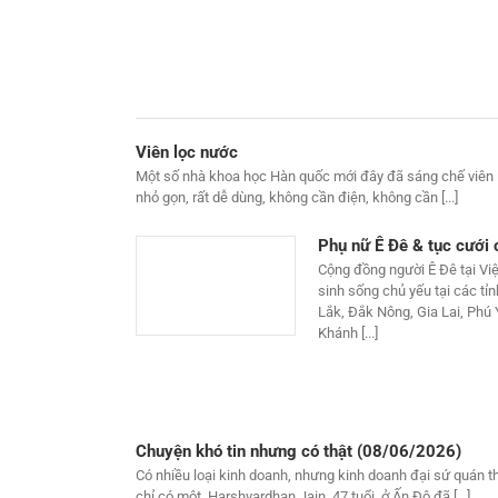
Viên lọc nước
Một số nhà khoa học Hàn quốc mới đây đã sáng chế viên 
nhỏ gọn, rất dễ dùng, không cần điện, không cần [...]
Phụ nữ Ê Đê & tục cưới
Cộng đồng người Ê Đê tại Vi
sinh sống chủ yếu tại các tỉ
Lắk, Đắk Nông, Gia Lai, Phú
Khánh [...]
Chuyện khó tin nhưng có thật (08/06/2026)
Có nhiều loại kinh doanh, nhưng kinh doanh đại sứ quán thì
chỉ có một. Harshvardhan Jain, 47 tuổi, ở Ấn Độ đã [...]