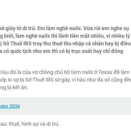
ờ giấy tờ di trú. Em làm nghề nails. Vừa rồi em nghe vụ
 biết, làm nghề nails thì lãnh tiền mặt nhiều, vì nhiều lý
 bị Sở Thuế IRS truy thu thuế thu nhập cá nhân hay bị
đi
ều
có quốc tịch như em thì có bị trục xuất hay chỉ
đóng
iệu đô la của vợ chồng chủ 60 tiệm nails ở Texas đã làm
p lo sợ bị Sở Thuế IRS sờ gáy, vì hầu như đa số cũng đề
g bị kết án.
 năm 2026
: thuế, hình sự và di trú.