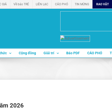
C GIẢ
Về báo TRẺ
LIÊN LẠC
CÁO PHÓ
TIN MỪNG
RAO VẶT
thức
Cộng đồng
Giải trí
Báo PDF
CÁO PHÓ
T
năm 2026