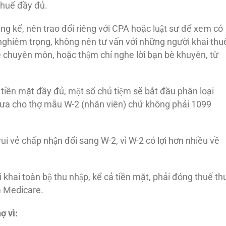
huế đầy đủ.
́ng kể, nên trao đổi riêng với CPA hoặc luật sư để xem có
t nghiêm trọng, không nên tư vấn với những người khai thuê
 chuyên môn, hoặc thậm chí nghe lời bạn bè khuyên, từ
iền mặt đầy đủ, một số chủ tiệm sẽ bắt đầu phân loại
ẽ đưa cho thợ mẫu W-2 (nhân viên) chứ không phải 1099
i vẻ chấp nhận đổi sang W-2, vì W-2 có lợi hơn nhiều về
̉i khai toàn bộ thu nhập, kể cả tiền mặt, phải đóng thuế th
và Medicare.
̣ vì: