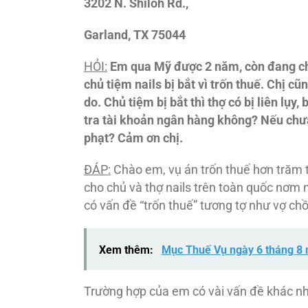
3202 N. Shiloh Rd.,
Garland, TX 75044
HỎI:
Em qua Mỹ
được 2 năm, còn
đang ch
chủ tiệm nails bị bắt vì trốn thuế. Chị cũng
do. Chủ tiệm bị bắt thì thợ có bị liên lụy,
tra tài khoản ngân hàng không? Nếu chưa 
phạt? Cảm
ơn chi
̣.
ĐA
́P
:
Chào em, vụ án trốn thuế hơn trăm tr
cho chủ và thợ nails trên toàn quốc nơm nớ
có vấn đề “trốn thuế” tương tợ như vợ chồn
Xem thêm:
Mục Thuế Vụ ngày 6 tháng 8
Trường hợp của em có vài vấn đề khác nhau