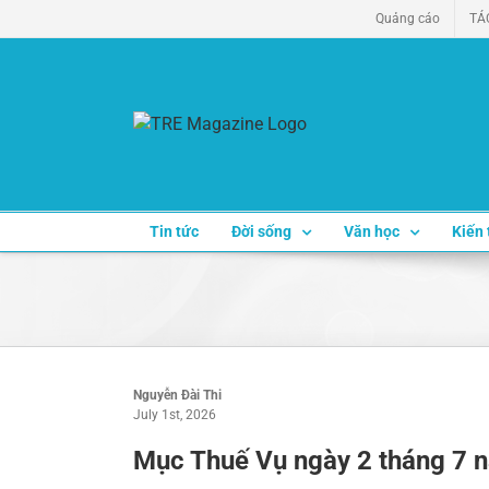
Skip
Quảng cáo
TÁ
to
content
Tin tức
Đời sống
Văn học
Kiến 
Nguyễn Đài Thi
July 1st, 2026
Mục Thuế Vụ ngày 2 tháng 7 