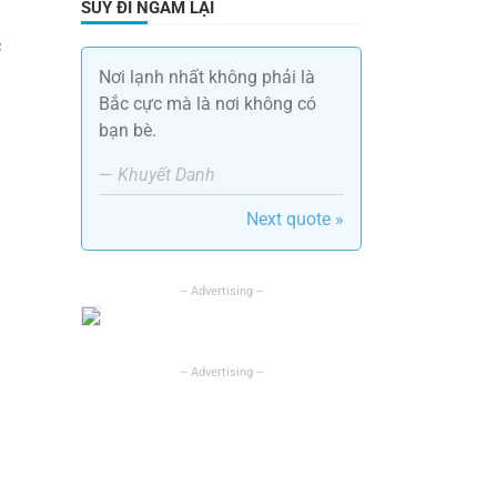
SUY ĐI NGẪM LẠI
c
Nơi lạnh nhất không phải là
Bắc cực mà là nơi không có
bạn bè.
—
Khuyết Danh
Next quote »