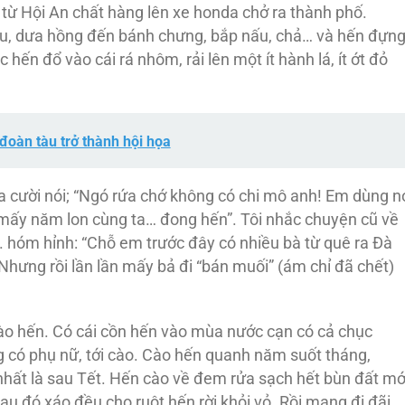
 từ Hội An chất hàng lên xe honda chở ra thành phố.
ầu, dưa hồng đến bánh chưng, bắp nấu, chả… và hến đựn
 hến đổ vào cái rá nhôm, rải lên một ít hành lá, ít ớt đỏ
đoàn tàu trở thành hội họa
 ta cười nói; “Ngó rứa chớ không có chi mô anh! Em dùng n
i mấy năm lon cùng ta… đong hến”. Tôi nhắc chuyện cũ về
. hóm hỉnh: “Chỗ em trước đây có nhiều bà từ quê ra Đà
Nhưng rồi lần lần mấy bả đi “bán muối” (ám chỉ đã chết)
ào hến. Có cái cồn hến vào mùa nước cạn có cả chục
g có phụ nữ, tới cào. Cào hến quanh năm suốt tháng,
hất là sau Tết. Hến cào về đem rửa sạch hết bùn đất mớ
au đó xáo đều cho ruột hến rời khỏi vỏ. Rồi mang đi đãi