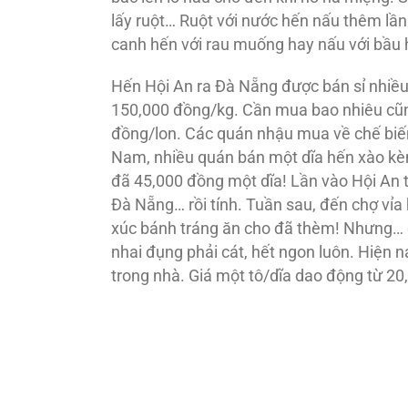
lấy ruột… Ruột với nước hến nấu thêm lần
canh hến với rau muống hay nấu với bầu 
Hến Hội An ra Đà Nẵng được bán sỉ nhiều
150,000 đồng/kg. Cần mua bao nhiêu cũn
đồng/lon. Các quán nhậu mua về chế biế
Nam, nhiều quán bán một dĩa hến xào kèm
đã 45,000 đồng một dĩa! Lần vào Hội An 
Đà Nẵng… rồi tính. Tuần sau, đến chợ vỉa
xúc bánh tráng ăn cho đã thèm! Nhưng… đ
nhai đụng phải cát, hết ngon luôn. Hiện 
trong nhà. Giá một tô/dĩa dao động từ 2