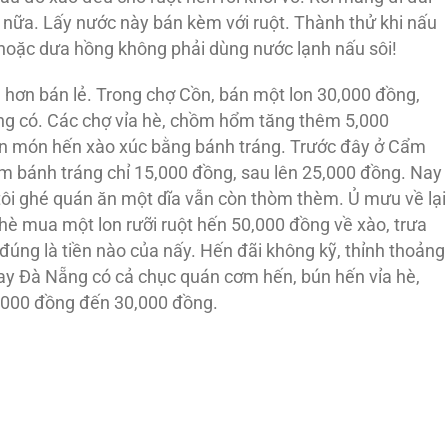
 nữa. Lấy nước này bán kèm với ruột. Thành thử khi nấu
hoặc dưa hồng không phải dùng nước lạnh nấu sôi!
 hơn bán lẻ. Trong chợ Cồn, bán một lon 30,000 đồng,
g có. Các chợ vỉa hè, chồm hổm tăng thêm 5,000
n món hến xào xúc bằng bánh tráng. Trước đây ở Cẩm
 bánh tráng chỉ 15,000 đồng, sau lên 25,000 đồng. Nay
tôi ghé quán ăn một dĩa vẫn còn thòm thèm. Ủ mưu về lại
 hè mua một lon rưỡi ruột hến 50,000 đồng về xào, trưa
úng là tiền nào của nấy. Hến đãi không kỹ, thỉnh thoảng
nay Đà Nẵng có cả chục quán cơm hến, bún hến vỉa hè,
0,000 đồng đến 30,000 đồng.