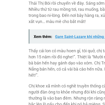
Thái Thị Bôi rồi chuyển về đây. Sáng sớm
Nhiều thứ từ rau mồng tơi, rau muống, b
trong bao ni-lông. Đến nơi bày hàng ra, xúc
xắt vụn… màu mè cho bắt mắt!
Xem thêm:
Gare Saint-Lazare khi những 
Thấy cái lon có màu hoen gỉ, tôi quở, chị
hơn 15 năm rồi đó nghe!”. Thiệt là “Mườ
bà bán hến hay gánh dạo vào xóm. Chị Tr
Nẵng bán hến, có cả vài bà cào hến nữa. 
hết!”.
Chị khoe xã mình có nghề truyền thống c
người đàn ông to khỏe nhưng đôi khi cũn
thường là vào ban đêm. Nhưng rộn ràng n
bắc lên lò nấu cho đến khi nó hả miệng. S