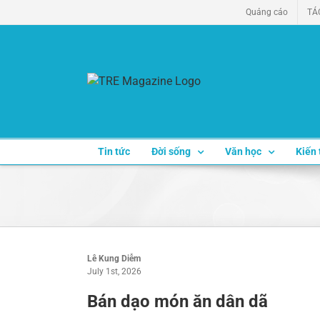
Skip
Quảng cáo
TÁ
to
content
Tin tức
Đời sống
Văn học
Kiến 
Lê Kung Diễm
July 1st, 2026
Bán dạo món ăn dân dã