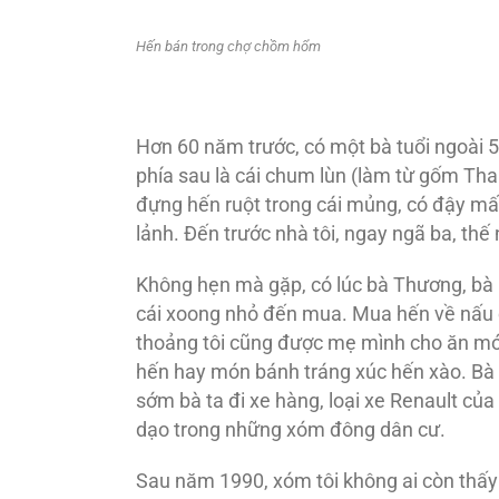
Hến bán trong chợ chồm hổm
Hơn 60 năm trước, có một bà tuổi ngoài 
phía sau là cái chum lùn (làm từ gốm Th
đựng hến ruột trong cái mủng, có đậy mấy
lảnh. Đến trước nhà tôi, ngay ngã ba, th
Không hẹn mà gặp, có lúc bà Thương, bà 
cái xoong nhỏ đến mua. Mua hến về nấu 
thoảng tôi cũng được mẹ mình cho ăn mó
hến hay món bánh tráng xúc hến xào. Bà 
sớm bà ta đi xe hàng, loại xe Renault củ
dạo trong những xóm đông dân cư.
Sau năm 1990, xóm tôi không ai còn thấy