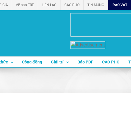
C GIẢ
Về báo TRẺ
LIÊN LẠC
CÁO PHÓ
TIN MỪNG
RAO VẶT
thức
Cộng đồng
Giải trí
Báo PDF
CÁO PHÓ
T