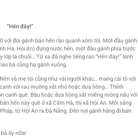
“Hến đây!”
50 với đôi gánh bán hến rảo quanh xóm tôi. Một đầu gánh
anh Hà, Hội An) đựng nước hến, một đầu gánh phía trước
 lớp lá chuối… Từ xa đã nghe tiếng rao “Hến đây!” lanh
ế nào bà cũng hạ gánh xuống.
Nên và mẹ tôi cũng như vài người khác… mang cái tô với
canh với rau muống xắt nhỏ hoặc dưa hồng… Thỉnh
n canh quê. Bầu hoặc dưa hồng xắt miếng mỏng nấu với
bán hến này quê ở xã Cẩm Hà, thị xã Hội An. Mỗi sáng
a Pháp, từ Hội An ra Đà Nẵng. Đến nơi gánh hàng đi bán
 bà ấy nữa!