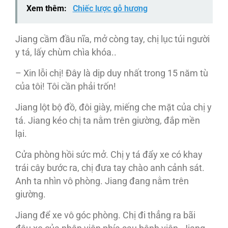
Xem thêm:
Chiếc lược gỗ hương
Jiang cầm đầu nĩa, mở còng tay, chị lục túi người
y tá, lấy chùm chìa khóa..
– Xin lỗi chị! Đây là dịp duy nhất trong 15 năm tù
của tôi! Tôi cần phải trốn!
Jiang lột bộ đồ, đôi giày, miếng che mặt của chị y
tá. Jiang kéo chị ta nằm trên giường, đắp mền
lại.
Cửa phòng hồi sức mở. Chị y tá đẩy xe có khay
trái cây bước ra, chị đưa tay chào anh cảnh sát.
Anh ta nhìn vô phòng. Jiang đang nằm trên
giường.
Jiang để xe vô góc phòng. Chị đi thẳng ra bãi