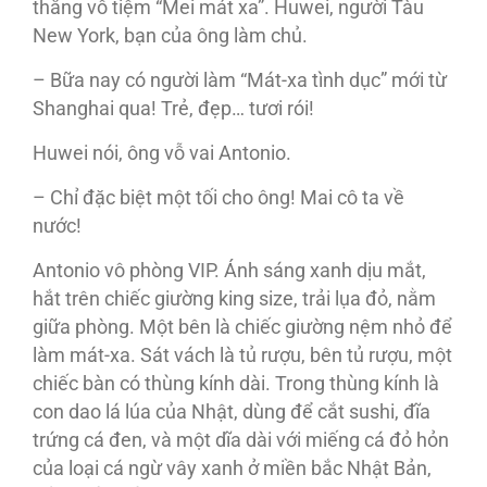
thẳng vô tiệm “Mei mát xa”. Huwei, người Tàu
New York, bạn của ông làm chủ.
– Bữa nay có người làm “Mát-xa tình dục” mới từ
Shanghai qua! Trẻ, đẹp… tươi rói!
Huwei nói, ông vỗ vai Antonio.
– Chỉ đặc biệt một tối cho ông! Mai cô ta về
nước!
Antonio vô phòng VIP. Ánh sáng xanh dịu mắt,
hắt trên chiếc giường king size, trải lụa đỏ, nằm
giữa phòng. Một bên là chiếc giường nệm nhỏ để
làm mát-xa. Sát vách là tủ rượu, bên tủ rượu, một
chiếc bàn có thùng kính dài. Trong thùng kính là
con dao lá lúa của Nhật, dùng để cắt sushi, đĩa
trứng cá đen, và một dĩa dài với miếng cá đỏ hỏn
của loại cá ngừ vây xanh ở miền bắc Nhật Bản,