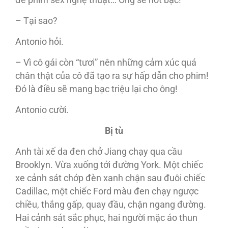
đề phim sex nghệ thuật… Ông sẽ hốt bạc!
– Tại sao?
Antonio hỏi.
– Vì cô gái còn “tươi” nên những cảm xúc quá
chân thật của cô đã tạo ra sự hấp dẫn cho phim!
Đó là điều sẽ mang bạc triệu lại cho ông!
Antonio cười.
B
ị tù
Anh tài xế da đen chở Jiang chạy qua cầu
Brooklyn. Vừa xuống tới đường York. Một chiếc
xe cảnh sát chớp đèn xanh chận sau đuôi chiếc
Cadillac, một chiếc Ford màu đen chạy ngược
chiều, thắng gấp, quay đầu, chận ngang đường.
Hai cảnh sát sắc phục, hai người mặc áo thun