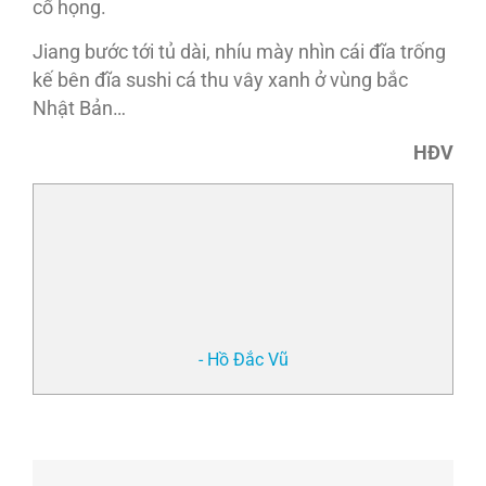
cổ họng.
Jiang bước tới tủ dài, nhíu mày nhìn cái đĩa trống
kế bên đĩa sushi cá thu vây xanh ở vùng bắc
Nhật Bản…
HĐV
- Hồ Đắc Vũ