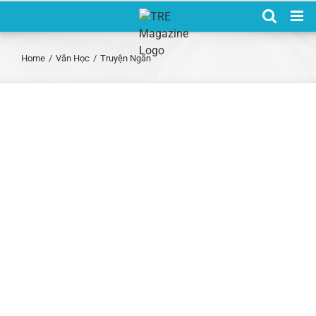
Skip
to
content
Home
/
Văn Học
/
Truyện Ngắn