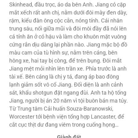
Skinhead, đầu trọc, áo da bên Anh. Jiang có cặp
mắt xếch rất anh chị, nằm dưới đôi mày đen dày,
rậm, kiểu đàn ông cộc cằn, nóng tính. Cái nhân
trung sâu, nối giữa mũi và đôi môi đầy đã nói lên
cá tính ăn ở có hậu và làm cho khuôn mặt vuông
cứng rắn dịu dàng lại phần nào. Jiang mặc bộ đồ
màu cam của tù hình sự, nằm trên cáng, bên
hông xe, hai tay bị còng, để trên bụng. Đôi mắt
Jiang mệt mỏi nhìn lên trần xe. Phía trước là anh
tài xế. Bên cáng là chị y tá, đang áp bao đông
lạnh giảm sốt vô cổ Jiang. Đối diện là anh cảnh
sát, khẩu shotgun đặt ngang đùi. Anh ta hộ tống
Jiang, người bị án 20 năm vì tội buôn bán ma túy.
Từ Trung tâm Cải huấn Souza-Baranowski,
Worcester tới bệnh viện tổng hợp Lancaster, để
cắt cục thịt dư đang viêm trong cuống họng…
Giành
đất