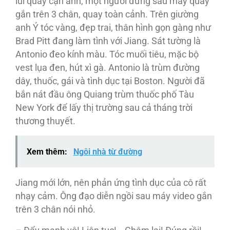
lui quay cận ảnh, một người đứng sau máy quay
gắn trên 3 chân, quay toàn cảnh. Trên giường
anh Ý tóc vàng, đẹp trai, thân hình gọn gàng như
Brad Pitt đang làm tình với Jiang. Sát tường là
Antonio đeo kính màu. Tóc muối tiêu, mặc bộ
vest lụa đen, hút xì gà. Antonio là trùm đường
dây, thuốc, gái và tình dục tại Boston. Người đã
bắn nát đầu ông Quiang trùm thuốc phố Tàu
New York để lấy thị trường sau cả tháng trời
thương thuyết.
Xem thêm:
Ngôi nhà từ đường
Jiang mới lớn, nên phản ứng tình dục của cô rất
nhạy cảm. Ông đạo diễn ngồi sau máy video gắn
trên 3 chân nói nhỏ.