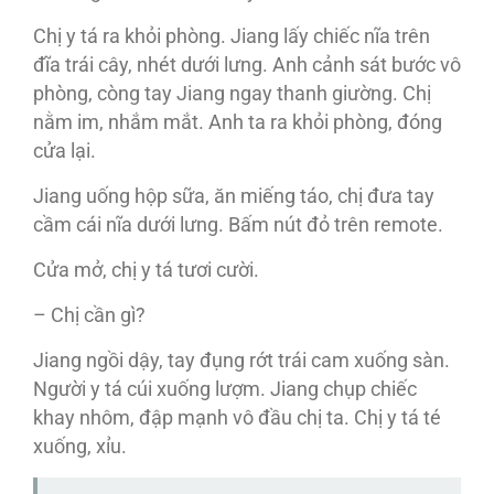
Chị y tá ra khỏi phòng. Jiang lấy chiếc nĩa trên
đĩa trái cây, nhét dưới lưng. Anh cảnh sát bước vô
phòng, còng tay Jiang ngay thanh giường. Chị
nằm im, nhắm mắt. Anh ta ra khỏi phòng, đóng
cửa lại.
Jiang uống hộp sữa, ăn miếng táo, chị đưa tay
cầm cái nĩa dưới lưng. Bấm nút đỏ trên remote.
Cửa mở, chị y tá tươi cười.
– Chị cần gì?
Jiang ngồi dậy, tay đụng rớt trái cam xuống sàn.
Người y tá cúi xuống lượm. Jiang chụp chiếc
khay nhôm, đập mạnh vô đầu chị ta. Chị y tá té
xuống, xỉu.