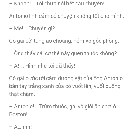
– Khoan!… Tôi chưa nói hết câu chuyện!
Antonio linh cảm có chuyện không tốt cho mình.
– Mẹ!… Chuyện gì?
Cô gái cởi tung áo choàng, ném vô góc phòng.
– Ông thấy cái cơ thể này quen thuộc không?
– À! … Hình như tôi đã thấy!
Cô gái bước tới cầm dương vật của ông Antonio,
bàn tay trắng xanh của cô vuốt lên, vuốt xuống
thật chậm.
– Antonio!… Trùm thuốc, gái và giới ăn chơi ở
Boston!
– A…hhh!