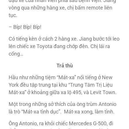
đậu xe của nhân viên phía sau bệnh viện. Jiang
vòng qua những hàng xe, chị bấm remote liên
tục.
– Bíp! Bíp! Bíp!
Có tiếng kèn ở cách 2 hàng xe. Jiang bước tới leo
lên chiếc xe Toyota đang chớp đèn. Chị lái ra
cổng…
Trả thù
Hầu như những tiệm “Mát-xa” nổi tiếng ở New
York đều tập trung tại khu “Trung Tâm Trị Liệu
Mát-xa” ở khoảng giữa xa lộ 495, và Levit Town.
Một trong những sở thích của ông trùm Antonio
là trò “Mát-xa tình dục”. Mát-xa xong, làm tình.
Ông Antonio, ra khỏi chiếc Mercedes G-500, đi