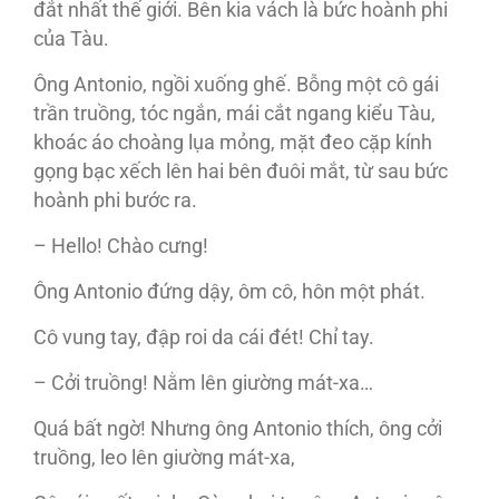
đắt nhất thế giới. Bên kia vách là bức hoành phi
của Tàu.
Ông Antonio, ngồi xuống ghế. Bỗng một cô gái
trần truồng, tóc ngắn, mái cắt ngang kiểu Tàu,
khoác áo choàng lụa mỏng, mặt đeo cặp kính
gọng bạc xếch lên hai bên đuôi mắt, từ sau bức
hoành phi bước ra.
– Hello! Chào cưng!
Ông Antonio đứng dậy, ôm cô, hôn một phát.
Cô vung tay, đập roi da cái đét! Chỉ tay.
– Cởi truồng! Nằm lên giường mát-xa…
Quá bất ngờ! Nhưng ông Antonio thích, ông cởi
truồng, leo lên giường mát-xa,