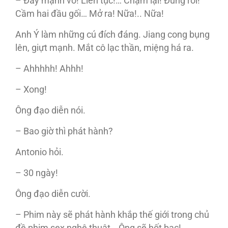
– Đẩy mạnh vô! Liên tục!… Chậm lại! Đúng rồi!
Cầm hai đầu gối… Mở ra! Nữa!.. Nữa!
Anh Ý làm những cú đích đáng. Jiang cong bụng
lên, giựt mạnh. Mắt cô lạc thần, miệng há ra.
– Ahhhhh! Ahhh!
– Xong!
Ông đạo diễn nói.
– Bao giờ thì phát hành?
Antonio hỏi.
– 30 ngày!
Ông đạo diễn cười.
– Phim này sẽ phát hành khắp thế giới trong chủ