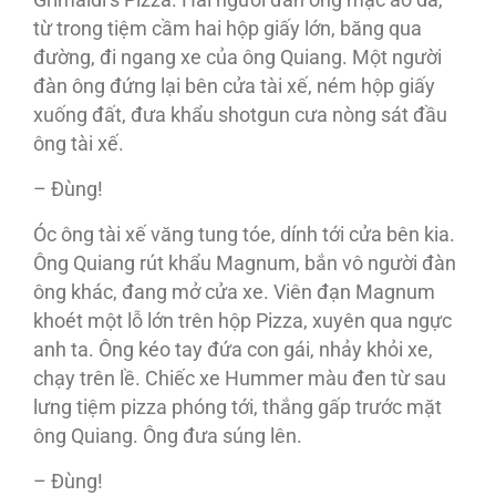
Grimaldi’s Pizza. Hai người đàn ông mặc áo da,
từ trong tiệm cầm hai hộp giấy lớn, băng qua
đường, đi ngang xe của ông Quiang. Một người
đàn ông đứng lại bên cửa tài xế, ném hộp giấy
xuống đất, đưa khẩu shotgun cưa nòng sát đầu
ông tài xế.
– Đùng!
Óc ông tài xế văng tung tóe, dính tới cửa bên kia.
Ông Quiang rút khẩu Magnum, bắn vô người đàn
ông khác, đang mở cửa xe. Viên đạn Magnum
khoét một lỗ lớn trên hộp Pizza, xuyên qua ngực
anh ta. Ông kéo tay đứa con gái, nhảy khỏi xe,
chạy trên lề. Chiếc xe Hummer màu đen từ sau
lưng tiệm pizza phóng tới, thắng gấp trước mặt
ông Quiang. Ông đưa súng lên.
– Đùng!