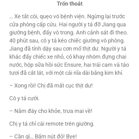
Tr
ốn thoát
… Xe tắt còi, quẹo vô bệnh viện. Ngừng lại trước
cửa phòng cấp cứu. Hai người y tá đỡ Jiang qua
giường bệnh, đẩy vô trong. Anh cảnh sát đi theo.
40 phút sau, cô y tá kéo chiếc giường vô phòng.
Jiang đã tỉnh dậy sau cơn mổ thịt dư. Người y tá
khác đẩy chiếc xe nhỏ, có khay nhôm đựng chai
nước, hộp sữa hồi sức Ensure, hai trái cam và táo
tươi đã cắt lát, với một cái nĩa dài bằng kim khí.
– Xong rồi! Chị đã mất cục thịt dư!
Cô y tá cười.
– Nằm đây cho khỏe, trưa mai về!
Chị y tá chỉ cái remote trên giường.
– Cần gì… Bấm nút đỏ! Bye!