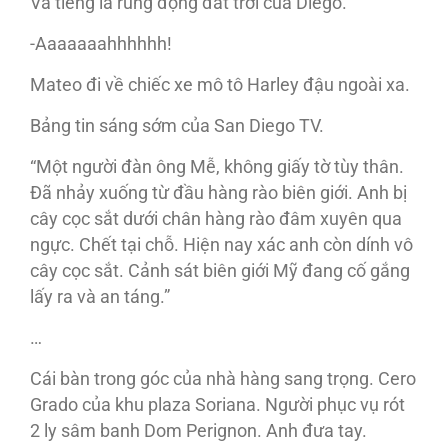
Và tiếng la rúng động đất trời của Diego.
-Aaaaaaahhhhhh!
Mateo đi về chiếc xe mô tô Harley đậu ngoài xa.
Bảng tin sáng sớm của San Diego TV.
“Một người đàn ông Mễ, không giấy tờ tùy thân.
Đã nhảy xuống từ đầu hàng rào biên giới. Anh bị
cây cọc sắt dưới chân hàng rào đâm xuyên qua
ngực. Chết tại chỗ. Hiện nay xác anh còn dính vô
cây cọc sắt. Cảnh sát biên giới Mỹ đang cố gắng
lấy ra và an táng.”
…
Cái bàn trong góc của nhà hàng sang trọng. Cero
Grado của khu plaza Soriana. Người phục vụ rót
2 ly sâm banh Dom Perignon. Anh đưa tay.