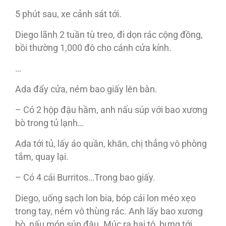
5 phút sau, xe cảnh sát tới.
Diego lãnh 2 tuần tù treo, đi dọn rác cộng đồng,
bồi thường 1,000 đô cho cánh cửa kính.
…
Ada đẩy cửa, ném bao giấy lên bàn.
– Có 2 hộp đậu hầm, anh nấu súp với bao xương
bò trong tủ lạnh…
Ada tới tủ, lấy áo quần, khăn, chị thẳng vô phòng
tắm, quay lại.
– Có 4 cái Burritos…Trong bao giấy.
Diego, uống sạch lon bia, bóp cái lon méo xẹo
trong tay, ném vô thùng rác. Anh lấy bao xương
bò, nấu món súp đậu. Múc ra hai tô, bưng tới