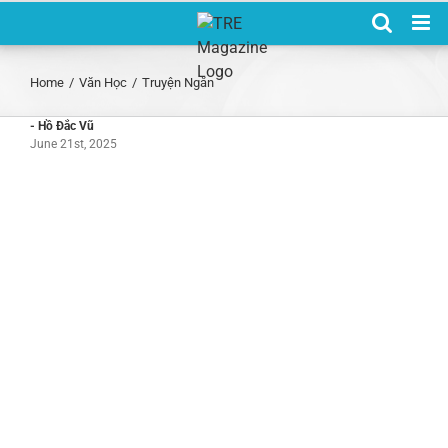
Skip
to
content
Home
/
Văn Học
/
Truyện Ngắn
- Hồ Đắc Vũ
June 21st, 2025