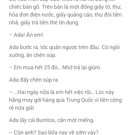
chiếc bàn gỗ. Trên bàn là một đống giấy tờ, thư,
hóa đơn điện nước, giấy quảng cáo, thư đòi tiền
nhà, giấy trả tiền thẻ tín dụng.
– Ada! Ăn em!
Ada bước ra, tóc quấn ngược trên đầu. Cô ngồi
xuống, ăn chén súp.
– Em mua hết 25 đô… Nhớ trả lại giùm.
Ada đẩy chén súp ra.
– …Hai ngày nữa là em hết việc rồi… Lúc này
hãng may gởi hàng qua Trung Quốc vì tiền công
rẻ nửa giá!
Ada lấy cái Burritos, cắn một miếng.
– Còn anh? Sao bữa nay về sớm vậy?