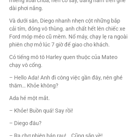
miếng xoài chua, nên cô say, đang nằm trên ghế
dài phơi nắng.
Và dưới sân, Diego nhanh nhẹn cột những bắp
cải tím, đóng vô thùng. anh chất hết lên chiếc xe
Ford móp méo cũ mèm. Nổ máy, chạy lẹ ra ngoài
phiên chợ mở lúc 7 giờ để giao cho khách.
Có tiếng mô tô Harley quen thuộc của Mateo
chạy vô cổng.
– Hello Ada! Anh đi công việc gần đây, nên ghé
thăm… Khỏe không?
Ada hé một mắt.
– Khỏe! Buồn quá! Say rồi!
– Diego đâu?
– Ra chợ phiên bán rau!… Cũng sắp về!