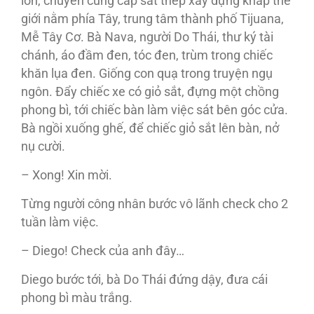
lớn, chuyên cung cấp sắt thép xây dựng khắp thế
giới nằm phía Tây, trung tâm thành phố Tijuana,
Mễ Tây Cơ. Bà Nava, người Do Thái, thư ký tài
chánh, áo đầm đen, tóc đen, trùm trong chiếc
khăn lụa đen. Giống con quạ trong truyện ngụ
ngôn. Đẩy chiếc xe có giỏ sắt, đựng một chồng
phong bì, tới chiếc bàn làm việc sát bên góc cửa.
Bà ngồi xuống ghế, để chiếc giỏ sắt lên bàn, nở
nụ cười.
– Xong! Xin mời.
Từng người công nhân bước vô lãnh check cho 2
tuần làm việc.
– Diego! Check của anh đây…
Diego bước tới, bà Do Thái đứng dậy, đưa cái
phong bì màu trắng.