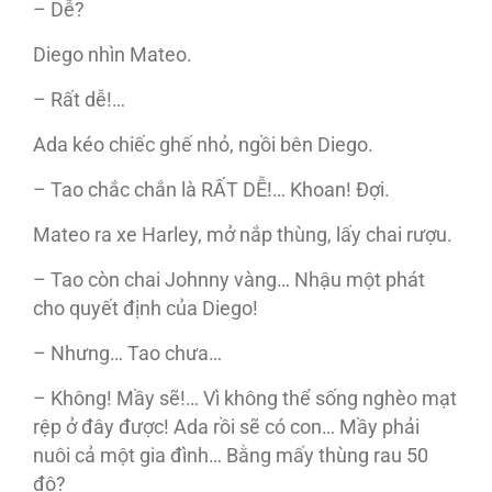
– Dễ?
Diego nhìn Mateo.
– Rất dễ!…
Ada kéo chiếc ghế nhỏ, ngồi bên Diego.
– Tao chắc chắn là RẤT DỄ!… Khoan! Đợi.
Mateo ra xe Harley, mở nắp thùng, lấy chai rượu.
– Tao còn chai Johnny vàng… Nhậu một phát
cho quyết định của Diego!
– Nhưng… Tao chưa…
– Không! Mầy sẽ!… Vì không thể sống nghèo mạt
rệp ở đây được! Ada rồi sẽ có con… Mầy phải
nuôi cả một gia đình… Bằng mấy thùng rau 50
đô?