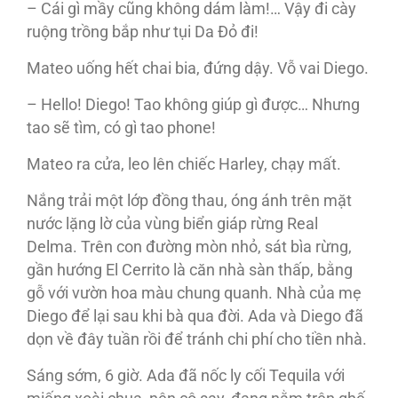
– Cái gì mầy cũng không dám làm!… Vậy đi cày
ruộng trồng bắp như tụi Da Đỏ đi!
Mateo uống hết chai bia, đứng dậy. Vỗ vai Diego.
– Hello! Diego! Tao không giúp gì được… Nhưng
tao sẽ tìm, có gì tao phone!
Mateo ra cửa, leo lên chiếc Harley, chạy mất.
Nắng trải một lớp đồng thau, óng ánh trên mặt
nước lặng lờ của vùng biển giáp rừng Real
Delma. Trên con đường mòn nhỏ, sát bìa rừng,
gần hướng El Cerrito là căn nhà sàn thấp, bằng
gỗ với vườn hoa màu chung quanh. Nhà của mẹ
Diego để lại sau khi bà qua đời. Ada và Diego đã
dọn về đây tuần rồi để tránh chi phí cho tiền nhà.
Sáng sớm, 6 giờ. Ada đã nốc ly cối Tequila với