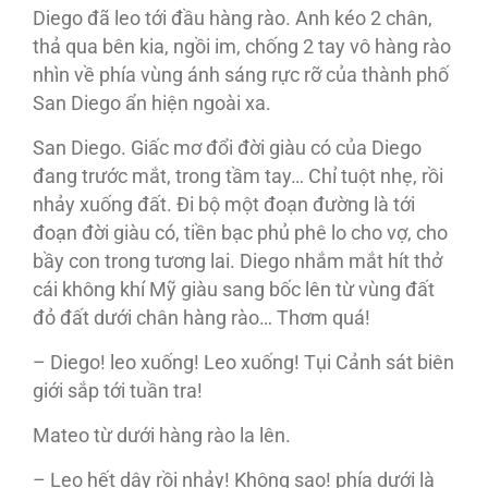
Diego đã leo tới đầu hàng rào. Anh kéo 2 chân,
thả qua bên kia, ngồi im, chống 2 tay vô hàng rào
nhìn về phía vùng ánh sáng rực rỡ của thành phố
San Diego ẩn hiện ngoài xa.
San Diego. Giấc mơ đổi đời giàu có của Diego
đang trước mắt, trong tầm tay… Chỉ tuột nhẹ, rồi
nhảy xuống đất. Đi bộ một đoạn đường là tới
đoạn đời giàu có, tiền bạc phủ phê lo cho vợ, cho
bầy con trong tương lai. Diego nhắm mắt hít thở
cái không khí Mỹ giàu sang bốc lên từ vùng đất
đỏ đất dưới chân hàng rào… Thơm quá!
– Diego! leo xuống! Leo xuống! Tụi Cảnh sát biên
giới sắp tới tuần tra!
Mateo từ dưới hàng rào la lên.
– Leo hết dây rồi nhảy! Không sao! phía dưới là