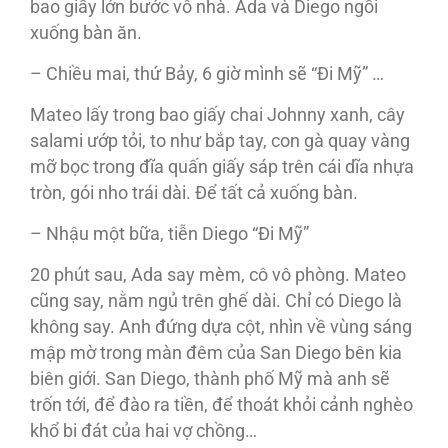
bao giấy lớn bước vô nhà. Ada và Diego ngồi
xuống bàn ăn.
– Chiều mai, thứ Bảy, 6 giờ mình sẽ “Đi Mỹ” …
Mateo lấy trong bao giấy chai Johnny xanh, cây
salami ướp tỏi, to như bắp tay, con gà quay vàng
mỡ bọc trong đĩa quấn giấy sáp trên cái dĩa nhựa
tròn, gói nho trái dài. Để tất cả xuống bàn.
– Nhậu một bữa, tiễn Diego “Đi Mỹ”
20 phút sau, Ada say mèm, cô vô phòng. Mateo
cũng say, nằm ngủ trên ghế dài. Chỉ có Diego là
không say. Anh đứng dựa cột, nhìn về vùng sáng
mập mờ trong màn đêm của San Diego bên kia
biên giới. San Diego, thành phố Mỹ mà anh sẽ
trốn tới, để đào ra tiền, để thoát khỏi cảnh nghèo
khổ bi đát của hai vợ chồng…