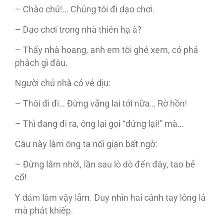
– Chào chú!… Chúng tôi đi dạo chơi.
– Dạo chơi trong nhà thiên hạ à?
– Thấy nhà hoang, anh em tôi ghé xem, có phá
phách gì đâu.
Người chủ nhà có vẻ dịu:
– Thôi đi đi… Đừng vãng lai tới nữa… Rờ hồn!
– Thì đang đi ra, ông lại gọi “đứng lại!” mà…
Câu này làm ông ta nổi giận bất ngờ:
– Đừng lắm nhời, lần sau lò dò đến đây, tao bẻ
cổ!
Y dám làm vậy lắm. Duy nhìn hai cánh tay lông lá
mà phát khiếp.