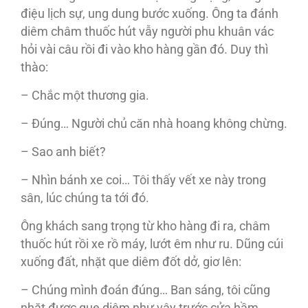
điệu lịch sự, ung dung bước xuống. Ông ta đánh
diêm châm thuốc hút vẫy người phu khuân vác
hỏi vài câu rồi đi vào kho hàng gần đó. Duy thì
thào:
– Chắc một thương gia.
– Đúng… Người chủ căn nhà hoang không chừng.
– Sao anh biết?
– Nhìn bánh xe coi… Tôi thấy vết xe này trong
sân, lúc chúng ta tới đó.
Ông khách sang trọng từ kho hàng đi ra, châm
thuốc hút rồi xe rồ máy, lướt êm như ru. Dũng cúi
xuống đất, nhặt que diêm đốt dở, giơ lên:
– Chúng mình đoán đúng… Ban sáng, tôi cũng
nhặt được que diêm như vậy trước cửa hầm.