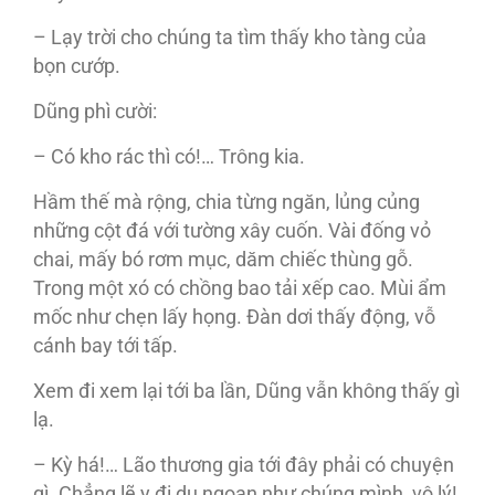
– Lạy trời cho chúng ta tìm thấy kho tàng của
bọn cướp.
Dũng phì cười:
– Có kho rác thì có!… Trông kia.
Hầm thế mà rộng, chia từng ngăn, lủng củng
những cột đá với tường xây cuốn. Vài đống vỏ
chai, mấy bó rơm mục, dăm chiếc thùng gỗ.
Trong một xó có chồng bao tải xếp cao. Mùi ẩm
mốc như chẹn lấy họng. Đàn dơi thấy động, vỗ
cánh bay tới tấp.
Xem đi xem lại tới ba lần, Dũng vẫn không thấy gì
lạ.
– Kỳ há!… Lão thương gia tới đây phải có chuyện
gì. Chẳng lẽ y đi du ngoạn như chúng mình, vô lý!