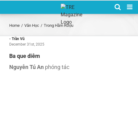
Skip
to
content
Home
/
Văn Học
/
Trong Hầm Rượu
- Trần Vũ
December 31st, 2025
Ba que diêm
Nguyễn Tú An
phóng tác