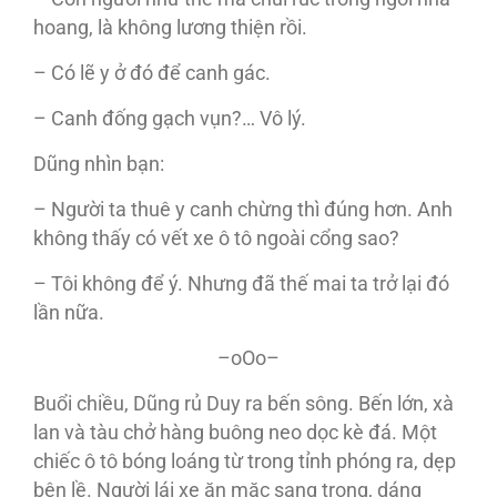
hoang, là không lương thiện rồi.
– Có lẽ y ở đó để canh gác.
– Canh đống gạch vụn?… Vô lý.
Dũng nhìn bạn:
– Người ta thuê y canh chừng thì đúng hơn. Anh
không thấy có vết xe ô tô ngoài cổng sao?
– Tôi không để ý. Nhưng đã thế mai ta trở lại đó
lần nữa.
–oOo–
Buổi chiều, Dũng rủ Duy ra bến sông. Bến lớn, xà
lan và tàu chở hàng buông neo dọc kè đá. Một
chiếc ô tô bóng loáng từ trong tỉnh phóng ra, dẹp
bên lề. Người lái xe ăn mặc sang trọng, dáng