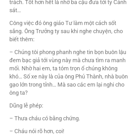
trách. Tốt hơn hết là nhờ ba cậu đưa tới ty Cảnh
sát…
Công việc đó ông giáo Tư làm một cách sốt
sắng. Ông Trưởng ty sau khi nghe chuyện, cho
biết thêm:
– Chúng tôi phong phanh nghe tin bọn buôn lậu
đem bạc giả tới vùng này mà chưa tìm ra manh
mối. Nhờ hai em, ta tóm trọn ổ chúng không
khó… Số xe này là của ông Phú Thành, nhà buôn
gạo lớn trong tỉnh… Mà sao các em lại nghi cho
ông ta?
Dũng lễ phép:
– Thưa cháu có bằng chứng.
– Cháu nói rõ hơn, coi!