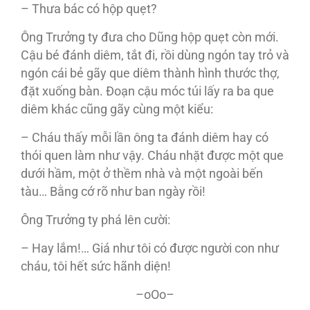
– Thưa bác có hộp quẹt?
Ông Trưởng ty đưa cho Dũng hộp quẹt còn mới.
Cậu bé đánh diêm, tắt đi, rồi dùng ngón tay trỏ và
ngón cái bẻ gãy que diêm thành hình thước thợ,
đặt xuống bàn. Đoạn cậu móc túi lấy ra ba que
diêm khác cũng gãy cùng một kiểu:
– Cháu thấy mỗi lần ông ta đánh diêm hay có
thói quen làm như vậy. Cháu nhặt được một que
dưới hầm, một ở thềm nhà và một ngoài bến
tàu… Bằng cớ rõ như ban ngày rồi!
Ông Trưởng ty phá lên cười:
– Hay lắm!… Giá như tôi có được người con như
cháu, tôi hết sức hãnh diện!
–oOo–