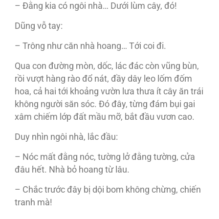
– Đằng kia có ngôi nhà… Dưới lùm cây, đó!
Dũng vỗ tay:
– Trông như căn nhà hoang… Tới coi đi.
Qua con đường mòn, dốc, lác đác còn vũng bùn,
rồi vượt hàng rào đổ nát, đầy dây leo lốm đốm
hoa, cả hai tới khoảng vườn lưa thưa ít cây ăn trái
không người săn sóc. Đó đây, từng đám bụi gai
xâm chiếm lớp đất mầu mỡ, bắt đầu vươn cao.
Duy nhìn ngôi nhà, lắc đầu:
– Nóc mất đằng nóc, tường lở đằng tường, cửa
đâu hết. Nhà bỏ hoang từ lâu.
– Chắc trước đây bị dội bom không chừng, chiến
tranh mà!