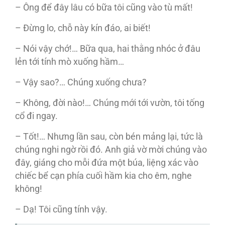
– Ông để đây lâu có bữa tôi cũng vào tù mất!
– Đừng lo, chỗ này kín đáo, ai biết!
– Nói vậy chớ!… Bữa qua, hai thằng nhóc ở đâu
lẻn tới tính mò xuống hầm…
– Vậy sao?… Chúng xuống chưa?
– Không, đời nào!… Chúng mới tới vườn, tôi tống
cổ đi ngay.
– Tốt!… Nhưng lần sau, còn bén mảng lại, tức là
chúng nghi ngờ rồi đó. Anh giả vờ mời chúng vào
đây, giáng cho mỗi đứa một búa, liệng xác vào
chiếc bể cạn phía cuối hầm kia cho êm, nghe
không!
– Dạ! Tôi cũng tính vậy.