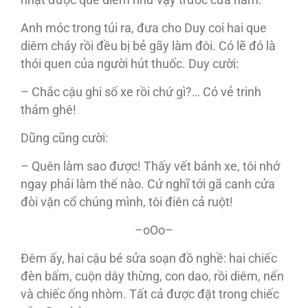
Anh móc trong túi ra, đưa cho Duy coi hai que
diêm cháy rồi đều bị bẻ gãy làm đôi. Có lẽ đó là
thói quen của người hút thuốc. Duy cười:
– Chắc cậu ghi số xe rồi chứ gì?… Có vẻ trinh
thám ghê!
Dũng cũng cười:
– Quên làm sao được! Thấy vết bánh xe, tôi nhớ
ngay phải làm thế nào. Cứ nghĩ tới gã canh cửa
đòi vặn cổ chúng mình, tôi điên cả ruột!
–oOo–
Đêm ấy, hai cậu bé sửa soạn đồ nghề: hai chiếc
đèn bấm, cuộn dây thừng, con dao, rồi diêm, nến
và chiếc ống nhòm. Tất cả được đặt trong chiếc