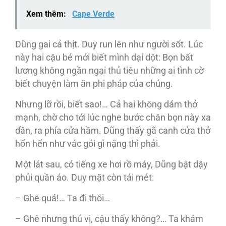
Xem thêm:
Cape Verde
Dũng gai cả thịt. Duy run lên như người sốt. Lúc
này hai cậu bé mới biết mình dại dột: Bọn bất
lương không ngần ngại thủ tiêu những ai tình cờ
biết chuyện làm ăn phi pháp của chúng.
Nhưng lỡ rồi, biết sao!… Cả hai không dám thở
mạnh, chờ cho tới lúc nghe bước chân bọn này xa
dần, ra phía cửa hầm. Dũng thấy gã canh cửa thở
hổn hển như vác gói gì nặng thì phải.
Một lát sau, có tiếng xe hơi rồ máy, Dũng bật dậy
phủi quần áo. Duy mặt còn tái mét:
– Ghê quá!… Ta đi thôi…
– Ghê nhưng thú vị, cậu thấy không?… Ta khám