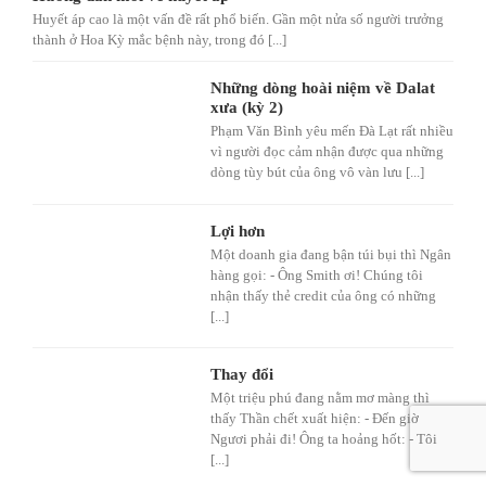
Huyết áp cao là một vấn đề rất phổ biến. Gần một nửa số người trưởng
thành ở Hoa Kỳ mắc bệnh này, trong đó [...]
Những dòng hoài niệm về Dalat
xưa (kỳ 2)
Phạm Văn Bình yêu mến Đà Lạt rất nhiều
vì người đọc cảm nhận được qua những
dòng tùy bút của ông vô vàn lưu [...]
Lợi hơn
Một doanh gia đang bận túi bụi thì Ngân
hàng gọi: - Ông Smith ơi! Chúng tôi
nhận thấy thẻ credit của ông có những
[...]
Thay đổi
Một triệu phú đang nằm mơ màng thì
thấy Thần chết xuất hiện: - Đến giờ
Ngươi phải đi! Ông ta hoảng hốt: - Tôi
[...]