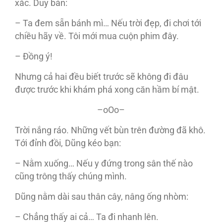
xắc. Duy bàn:
– Ta đem sẵn bánh mì… Nếu trời đẹp, đi chơi tới
chiều hãy về. Tôi mới mua cuộn phim đây.
– Đồng ý!
Nhưng cả hai đều biết trước sẽ không đi đâu
được trước khi khám phá xong căn hầm bí mật.
–oOo–
Trời nắng ráo. Những vết bùn trên đường đã khô.
Tới đỉnh đồi, Dũng kéo bạn:
– Nằm xuống… Nếu y đứng trong sân thế nào
cũng trông thấy chúng mình.
Dũng nằm dài sau thân cây, nâng ống nhòm:
– Chẳng thấy ai cả… Ta đi nhanh lên.