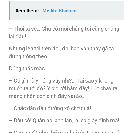
Xem thêm:
Metlife Stadium
– Thôi ta về… Chú có mời chúng tôi cũng chẳng
lại đâu!
Nhưng lên tới trên đồi, đôi bạn vẫn thấy gã ta
đứng trông theo.
Dũng thắc mắc:
– Có gì mà y nóng vậy nhỉ?… Tại sao y không
muốn ta tới đó? Y ở dưới hầm đây! Lúc chạy ra,
màng nhện còn dính đầy vai áo…
– Chắc dân đầu đường xó chợ quá!
– Đâu có! Quần áo lành lặn, lại có giày đinh mà!
– Con người như thế mà chui rúc trong ngôi nhà