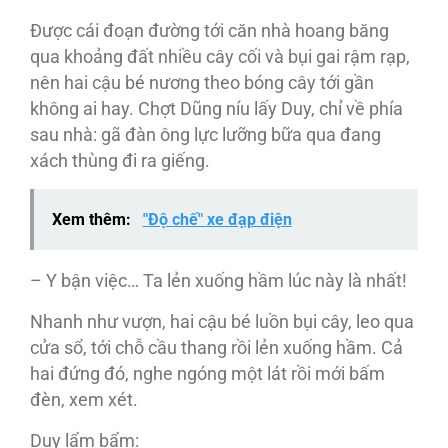
Được cái đoạn đường tới căn nhà hoang băng
qua khoảng đất nhiều cây cối và bụi gai rậm rạp,
nên hai cậu bé nương theo bóng cây tới gần
không ai hay. Chợt Dũng níu lấy Duy, chỉ về phía
sau nhà: gã đàn ông lực lưỡng bữa qua đang
xách thùng đi ra giếng.
Xem thêm:
"Độ chế" xe đạp điện
– Y bận việc… Ta lẻn xuống hầm lúc này là nhất!
Nhanh như vượn, hai cậu bé luồn bụi cây, leo qua
cửa sổ, tới chỗ cầu thang rồi lẻn xuống hầm. Cả
hai đứng đó, nghe ngóng một lát rồi mới bấm
đèn, xem xét.
Duy lẩm bẩm: