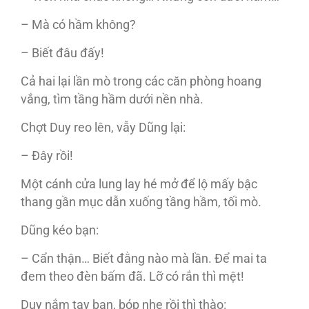
– Mà có hầm không?
– Biết đâu đấy!
Cả hai lại lần mò trong các căn phòng hoang
vắng, tìm tầng hầm dưới nền nhà.
Chợt Duy reo lên, vẫy Dũng lại:
– Đây rồi!
Một cánh cửa lung lay hé mở để lộ mấy bậc
thang gần mục dẫn xuống tầng hầm, tối mò.
Dũng kéo bạn:
– Cẩn thận… Biết đằng nào mà lần. Để mai ta
đem theo đèn bấm đã. Lỡ có rắn thì mệt!
Duy nắm tay bạn, bóp nhẹ rồi thì thào: