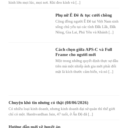
hình lớn mọi lúc, mọi nơi. Khi đeo kính và [...]
Phụ nữ Ê Đê & tục cưới chồng
Cộng đồng người Ê Đê tại Việt Nam sinh
sống chủ yếu tại các tỉnh Đắk Lắk, Đắk
Nông, Gia Lai, Phú Yên và Khánh [...]
Cách chọn giữa APS-C và Full
Frame cho người mới
Một trong những quyết định thực sự đầu
tiên mà một nhiếp ảnh gia mới phải đối
mặt là kích thước cảm biến, và nó [...]
Chuyện khó tin nhưng có thật (08/06/2026)
Có nhiều loại kinh doanh, nhưng kinh doanh đại sứ quán thì thế giới
chỉ có một. Harshvardhan Jain, 47 tuổi, ở Ấn Độ đã [...]
Hướng dẫn mới về huyết áp