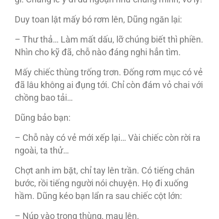
Duy toan lật mấy bó rơm lên, Dũng ngăn lại:
– Thư thả… Làm mất dấu, lỡ chúng biết thì phiền.
Nhìn cho kỹ đã, chỗ nào đáng nghi hẳn tìm.
Mấy chiếc thùng trống trơn. Đống rơm mục có vẻ
đã lâu không ai đụng tới. Chỉ còn đám vỏ chai với
chồng bao tải…
Dũng bảo bạn:
– Chỗ này có vẻ mới xếp lại… Vài chiếc còn rời ra
ngoài, ta thử…
Chợt anh im bặt, chỉ tay lên trần. Có tiếng chân
bước, rồi tiếng người nói chuyện. Họ đi xuống
hầm. Dũng kéo bạn lẩn ra sau chiếc cột lớn:
– Núp vào trong thùng, mau lên.