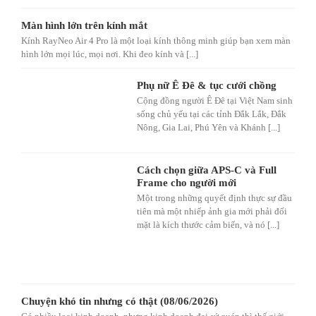
Màn hình lớn trên kính mắt
Kính RayNeo Air 4 Pro là một loại kính thông minh giúp bạn xem màn
hình lớn mọi lúc, mọi nơi. Khi đeo kính và [...]
Phụ nữ Ê Đê & tục cưới chồng
Cộng đồng người Ê Đê tại Việt Nam sinh
sống chủ yếu tại các tỉnh Đắk Lắk, Đắk
Nông, Gia Lai, Phú Yên và Khánh [...]
Cách chọn giữa APS-C và Full
Frame cho người mới
Một trong những quyết định thực sự đầu
tiên mà một nhiếp ảnh gia mới phải đối
mặt là kích thước cảm biến, và nó [...]
Chuyện khó tin nhưng có thật (08/06/2026)