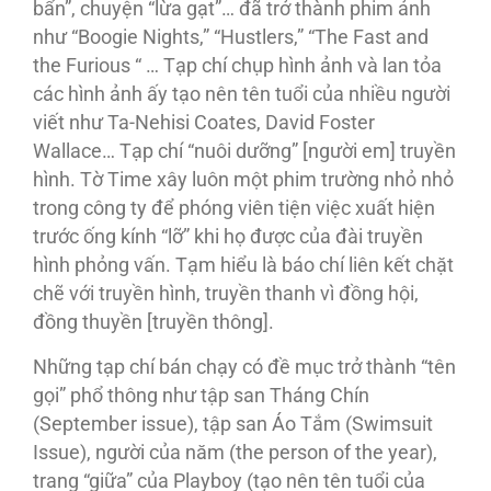
bẩn”, chuyện “lừa gạt”… đã trở thành phim ảnh
như “Boogie Nights,” “Hustlers,” “The Fast and
the Furious “ … Tạp chí chụp hình ảnh và lan tỏa
các hình ảnh ấy tạo nên tên tuổi của nhiều người
viết như Ta-Nehisi Coates, David Foster
Wallace… Tạp chí “nuôi dưỡng” [người em] truyền
hình. Tờ Time xây luôn một phim trường nhỏ nhỏ
trong công ty để phóng viên tiện việc xuất hiện
trước ống kính “lỡ” khi họ được của đài truyền
hình phỏng vấn. Tạm hiểu là báo chí liên kết chặt
chẽ với truyền hình, truyền thanh vì đồng hội,
đồng thuyền [truyền thông].
Những tạp chí bán chạy có đề mục trở thành “tên
gọi” phổ thông như tập san Tháng Chín
(September issue), tập san Áo Tắm (Swimsuit
Issue), người của năm (the person of the year),
trang “giữa” của Playboy (tạo nên tên tuổi của