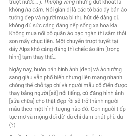
trượt nước… ).
Thượng vàng
nhưng dứt khoát là
không
hạ cám
. Nói giản dị là các tờ báo ấy bán ảo
tưởng đẹp và người mua bị thu hút dễ dàng dù
không đủ sức cáng đáng nếp sống xa hoa kia.
Không mua nổi bộ quần áo bạc ngàn thì sắm thỏi
son mấy chục tiền. Một chuyến trượt tuyết tại
dãy Alps khó cáng đáng thì chiếc áo ấm [trong
hình] tạm thay thế…
Ngày nay, buôn bán hình ảnh [đẹp] và ảo tưởng
sang giàu vẫn phổ biến nhưng liên mạng nhanh
chóng thế chỗ tạp chí và người mẫu cổ điển được
thay bằng người [sẽ] nổi tiếng, cứ đăng hình ảnh
[sửa chữa] cho thật đẹp rồi sẽ trở thành người
mẫu theo một hình tượng nào đó. Con người tiếp
tục mơ và mộng đổi đời dù chỉ dăm phút phù du
(?)