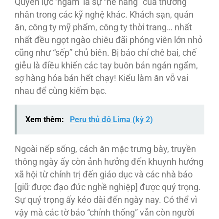
Quyền lực ‘ngầm’ là sự “nể nang” của thương
nhân trong các kỹ nghệ khác. Khách sạn, quán
ăn, công ty mỹ phẩm, công ty thời trang… nhất
nhất đều ngọt ngào chiêu đãi phóng viên lớn nhỏ
cũng như “sếp” chủ biên. Bị báo chí chê bai, chế
giễu là điều khiến các tay buôn bán ngán ngẩm,
sợ hàng hóa bán hết chạy! Kiểu làm ăn vỗ vai
nhau để cùng kiếm bạc.
Xem thêm:
Peru thủ đô Lima (kỳ 2)
Ngoài nếp sống, cách ăn mặc trưng bày, truyền
thông ngày ấy còn ảnh hưởng đến khuynh hướng
xã hội từ chính trị đến giáo dục và các nhà báo
[giữ được đạo đức nghề nghiệp] được quý trọng.
Sự quý trọng ấy kéo dài đến ngày nay. Có thể vì
vậy mà các tờ báo “chính thống” vẫn còn người