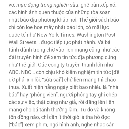
vơ,
mực đọng trong nghiên sầu
, ghế bàn xếp xó…
các hình ảnh quen thuộc của những tòa soạn
nhật báo địa phương khắp nơi. Thế giới sách báo
chỉ còn loe hoe mấy nhật báo lớn, có mãi lực
quốc tế như New York Times, Washington Post,
Wall Streets… được tiếp tục phát hành. Và bá
tánh đành trông chờ vào liên mạng cũng như các
đài truyền hình để xem tin tức địa phương cũng
như thế giới. Các công ty truyền thanh lớn như
ABC, NBC… còn chịu khó kiểm nghiệm tin tức [để
đỡ phải xin lỗi, “sửa sai”] chứ liên mạng thì chào
thua. Xuất hiện hằng ngày biết bao nhiêu là “nhà
báo” hay “phóng viên”, người phóng tay ghi chép
các sự việc, thật cũng như giả, rồi đăng lên liên
mạng cho bá tánh thưởng lãm. Tự do và không
tốn đồng nào, chỉ cần ít thời giờ là tha hồ đọc
[“báo”] xem phim, ngó hình ảnh, nghe nhạc sản