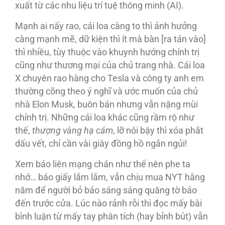
xuất từ các nhu liệu trí tuệ thông minh (AI).
Mạnh ai nấy rao, cái loa càng to thì ảnh hưởng
càng mạnh mẽ, dữ kiện thì ít mà bàn [ra tán vào]
thì nhiều, tùy thuộc vào khuynh hướng chính trị
cũng như thương mại của chủ trang nhà. Cái loa
X chuyên rao hàng cho Tesla và công ty anh em
thường cõng theo ý nghĩ và ước muốn của chủ
nhà Elon Musk, buôn bán nhưng vẫn nặng mùi
chính trị. Những cái loa khác cũng rầm rộ như
thế,
thượng vàng hạ cám
, lỡ nói bậy thì xóa phắt
dấu vết, chỉ cần vài giây đồng hồ ngắn ngủi!
Xem báo liên mạng chán như thế nên phe ta
nhớ… báo giấy lắm lắm, vẫn chịu mua NYT hằng
năm để người bỏ báo sáng sáng quăng tờ báo
đến trước cửa. Lúc nào rảnh rỗi thì đọc mấy bài
bình luận từ mấy tay phân tích (hay bỉnh bút) vẫn