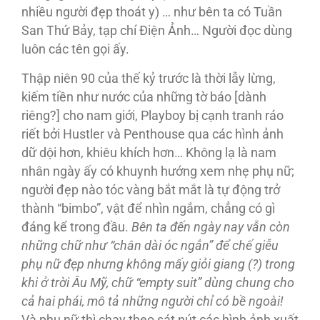
nhiều người đẹp thoát y) … như bên ta có Tuần
San Thứ Bảy, tạp chí Điện Ảnh… Người đọc dùng
luôn các tên gọi ấy.
Thập niên 90 của thế kỷ trước là thời lẫy lừng,
kiếm tiền như nước của những tờ báo [dành
riêng?] cho nam giới, Playboy bị cạnh tranh ráo
riết bởi Hustler và Penthouse qua các hình ảnh
dữ dội hơn, khiêu khích hơn… Không lạ là nam
nhân ngày ấy có khuynh hướng xem nhẹ phụ nữ;
người đẹp nào tóc vàng bắt mắt là tự động trở
thành “bimbo”, vật để nhìn ngắm, chẳng có gì
đáng kể trong đầu.
Bên ta đến ngày nay vẫn còn
những chữ như “chân dài óc ngắn” để chế giễu
phụ nữ đẹp nhưng không mấy giỏi giang (?) trong
khi ở trời Âu Mỹ, chữ “empty suit” dùng chung cho
cả hai phái, mô tả những người chỉ có bề ngoài!
Và phụ nữ thì chạy theo sát nút các hình ảnh xuất