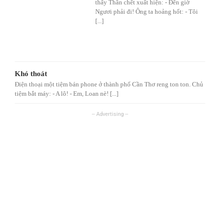
thấy Thần chết xuất hiện: - Đến giờ
Ngươi phải đi! Ông ta hoảng hốt: - Tôi
[...]
Khó thoát
Điện thoại một tiệm bán phone ở thành phố Cần Thơ reng ton ton. Chủ
tiệm bắt máy: - A lô! - Em, Loan nè! [...]