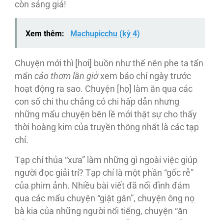
còn sáng giá!
Xem thêm:
Machupicchu (kỳ 4)
Chuyện mới thì [hơi] buồn như thế nên phe ta tẩn
mẩn
cảo thơm lần giở
xem báo chí ngày trước
hoạt động ra sao. Chuyện [họ] làm ăn qua các
con số chi thu chẳng có chi hấp dẫn nhưng
những mẩu chuyện bên lề mới thật sự cho thấy
thời hoàng kim của truyền thông nhất là các tạp
chí.
Tạp chí thủa “xưa” làm những gì ngoài việc giúp
người đọc giải trí? Tạp chí là một phần “gốc rễ”
của phim ảnh. Nhiều bài viết đã nổi đình đám
qua các mẩu chuyện “giật gân”, chuyện ông nọ
bà kia của những người nổi tiếng, chuyện “ăn