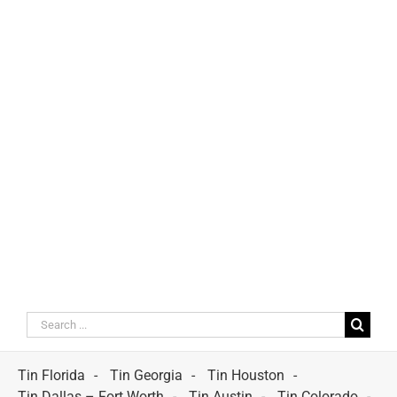
Search
for:
Tin Florida
Tin Georgia
Tin Houston
Tin Dallas – Fort Worth
Tin Austin
Tin Colorado