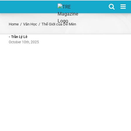
Skip
to
content
Home
/
Văn Học
/
Thế Giới của Dế Mèn
- Trần Lý Lê
October 10th, 2025