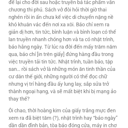
để lại cho đời sau hoặc truyền bá tác phẩm văn
chương thi phú. Sách vở đòi hỏi thời giờ thai
nghén rồi in ấn chưa kể việc di chuyển nặng nề
khó khuân vác đến nơi xa xôi. Báo chí xem ra
giản dị hơn, tin tức, bình luận và bình loạn có thể
lan truyền nhanh chóng hơn và ta có nhật trình,
báo hằng ngày. Từ lúc ra đời đến mấy trăm năm
qua, báo chí [in trên giấy] đứng hàng đầu trong
việc truyền tải tin tức. Nhật trình, tuần báo, tập
san… rồi sách vở là những món ăn tinh thần của
cư dân thế giới, những người có thể đọc chữ
nhưng vị trí hàng đầu ấy lung lay, sắp sửa trở
thành ngoại hạng, và sẽ mất biệt khi bị mạng ảo
thay thế?
Ôi chao, thời hoàng kim của giấy trắng mực đen
xem ra đã biệt tăm (?), nhật trình hay “báo ngày”
dần dần đình bản, tòa báo đóng cửa, máy in chơ