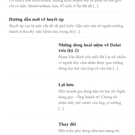
Có nhiều loại kinh doanh, nhưng kinh doanh đại sứ quán thì thế giới
chỉ có một. Harshvardhan Jain, 47 tuổi, ở Ấn Độ đã [...]
Hướng dẫn mới về huyết áp
Huyết áp cao là một vấn đề rất phổ biến. Gần một nửa số người trưởng
thành ở Hoa Kỳ mắc bệnh này, trong đó [...]
Những dòng hoài niệm về Dalat
xưa (kỳ 2)
Phạm Văn Bình yêu mến Đà Lạt rất nhiều
vì người đọc cảm nhận được qua những
dòng tùy bút của ông vô vàn lưu [...]
Lợi hơn
Một doanh gia đang bận túi bụi thì Ngân
hàng gọi: - Ông Smith ơi! Chúng tôi
nhận thấy thẻ credit của ông có những
[...]
Thay đổi
Một triệu phú đang nằm mơ màng thì