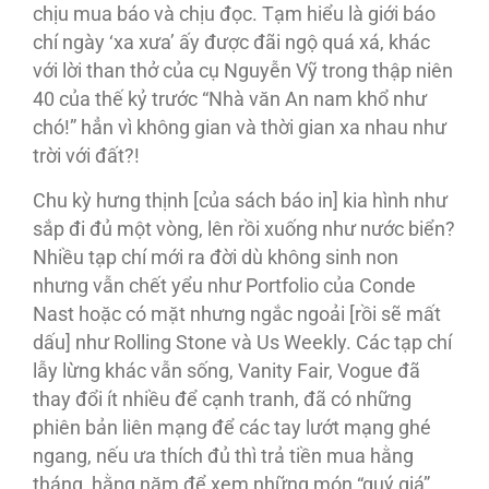
chịu mua báo và chịu đọc. Tạm hiểu là giới báo
chí ngày ‘xa xưa’ ấy được đãi ngộ quá xá, khác
với lời than thở của cụ Nguyễn Vỹ trong thập niên
40 của thế kỷ trước “Nhà văn An nam khổ như
chó!” hẳn vì không gian và thời gian xa nhau như
trời với đất?!
Chu kỳ hưng thịnh [của sách báo in] kia hình như
sắp đi đủ một vòng, lên rồi xuống như nước biển?
Nhiều tạp chí mới ra đời dù không sinh non
nhưng vẫn chết yểu như Portfolio của Conde
Nast hoặc có mặt nhưng ngắc ngoải [rồi sẽ mất
dấu] như Rolling Stone và Us Weekly. Các tạp chí
lẫy lừng khác vẫn sống, Vanity Fair, Vogue đã
thay đổi ít nhiều để cạnh tranh, đã có những
phiên bản liên mạng để các tay lướt mạng ghé
ngang, nếu ưa thích đủ thì trả tiền mua hằng
tháng, hằng năm để xem những món “quý giá”