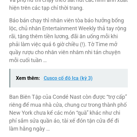
hiện trên các tạp chí thời trang.
Báo bán chạy thì nhân viên tòa báo hưởng bổng
lộc, chủ nhân Entertainment Weekly thả tay rộng
rãi, tặng thêm tiền lương, đãi ăn uống mỗi khi
phải làm việc quá 6 giờ chiều (!). Tờ Time mở
quầy rượu cho nhân viên nhâm nhi tán chuyện
mỗi cuối tuần …
Xem thêm:
Cusco cố đô Ica (kỳ 3)
Ban Biên Tập của Condé Nast còn được “trợ cấp”
riêng để mua nhà cửa, chung cư trong thành phố
New York chưa kể các món “quà” khác như chi
phí sắm sửa quần áo, tài xế đón tận cửa để đi
làm hằng ngày …