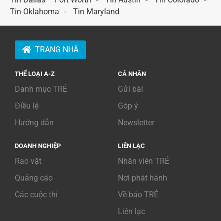
Tin Oklahoma
Tin Maryland
TRANG NHÀ
THỂ LOẠI A-Z
CÁ NHÂN
Danh mục TRẺ
Gửi bài
Điều lệ
Góp ý
Hướng dẫn
Newsletter
DOANH NGHIỆP
LIÊN LẠC
Rao vặt
Nhân viên TRẺ
Quảng cáo
Nơi phát hành
Các cuộc thi
Về báo TRẺ
Liên lạc