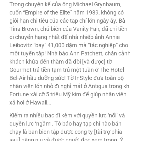
Trong chuyện kể của ông Michael Grynbaum,
cuốn “Empire of the Elite” năm 1989, không có
giới hạn chi tiêu của các tạp chí lớn ngày ấy. Bà
Tina Brown, chủ biên của Vanity Fair, đã chi tiền
di chuyển hạng nhất để nhà nhiếp ảnh Annie
Leibovitz “bay” 41,000 dặm mà “tác nghiệp” cho
một tuyển tập! Nhà báo Ann Patchett, chán cảnh
khách khứa đến thăm đã đòi [và được] tờ
Gourmet trả tiền tạm trú một tuần ở The Hotel
Bel-Air hầu dưỡng sức! Tờ InStyle đưa toàn bộ
nhân viên lớn nhỏ đi nghỉ mát ở Antigua trong khi
Fortune xài cỡ 5 triệu Mỹ kim để giúp nhân viên
xả hơi ở Hawaii…
Kiếm ra nhiều bạc đi kèm với quyền lực ‘nổi’ và
quyền lực ‘ngầm’. Tờ báo hay tạp chí nào bán
chạy là ban biên tập được công ty [tài trợ phía
sau] nâng niu và được người đọc xem trọng. Ý