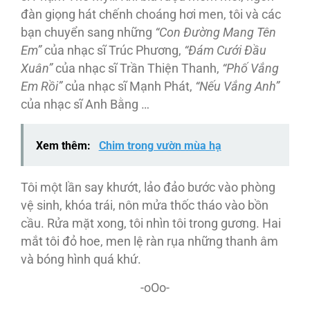
đàn giọng hát chếnh choáng hơi men, tôi và các
bạn chuyển sang những
“Con Đường Mang Tên
Em”
của nhạc sĩ Trúc Phương,
“Đám Cưới Đầu
Xuân”
của nhạc sĩ Trần Thiện Thanh,
“Phố Vắng
Em Rồi”
của nhạc sĩ Mạnh Phát,
“Nếu Vắng Anh”
của nhạc sĩ Anh Bằng …
Xem thêm:
Chim trong vườn mùa hạ
Tôi một lần say khướt, lảo đảo bước vào phòng
vệ sinh, khóa trái, nôn mửa thốc tháo vào bồn
cầu. Rửa mặt xong, tôi nhìn tôi trong gương. Hai
mắt tôi đỏ hoe, men lệ ràn rụa những thanh âm
và bóng hình quá khứ.
-oOo-