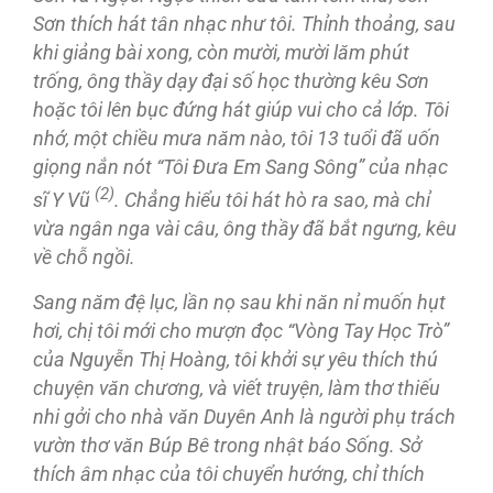
S
ơn thích hát
tân
nh
ạc nh
ư tôi
. Thỉnh thoảng, sau
khi giảng bài xong, còn mười, mười lăm phút
trống, ông thầy dạy đại số học thường
kêu
S
ơn
ho
ặc tôi
lên
b
ục
đứng hát
giúp
vui cho c
ả l
ớp
. Tôi
nhớ, một chiều mưa năm nào, tôi 13 tuổi đã uốn
giọng nắn nót “Tôi Đưa Em Sang Sông” của nhạc
(2)
sĩ Y Vũ
. Chẳng hiểu tôi hát hò ra sao, mà chỉ
vừa ngân nga vài câu, ông thầy đã bắt ngưng, kêu
về chỗ ngồi.
Sang năm đệ lục, lần nọ sau khi năn nỉ muốn hụt
hơi, chị tôi mới cho mượn đọc “Vòng Tay Học Trò”
của Nguyễn Thị Hoàng, tôi khởi sự
yêu
thích thú
chuy
ện v
ăn ch
ương, và viết truyện, làm thơ thiếu
nhi gởi cho nhà văn Duyên Anh là người phụ trách
vườn thơ văn Búp Bê trong nhật báo Sống. Sở
thích âm nhạc của tôi chuyển hướng, chỉ thích