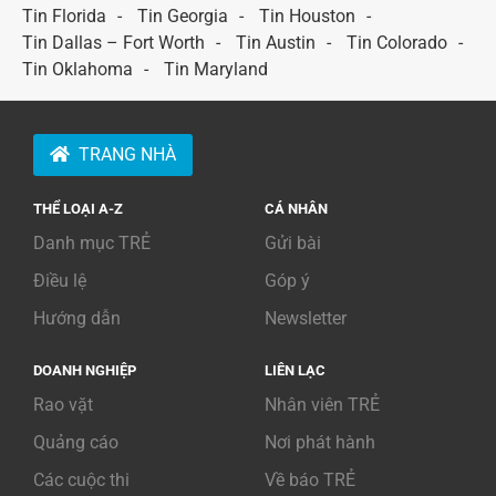
Tin Florida
Tin Georgia
Tin Houston
Tin Dallas – Fort Worth
Tin Austin
Tin Colorado
Tin Oklahoma
Tin Maryland
TRANG NHÀ
THỂ LOẠI A-Z
CÁ NHÂN
Danh mục TRẺ
Gửi bài
Điều lệ
Góp ý
Hướng dẫn
Newsletter
DOANH NGHIỆP
LIÊN LẠC
Rao vặt
Nhân viên TRẺ
Quảng cáo
Nơi phát hành
Các cuộc thi
Về báo TRẺ