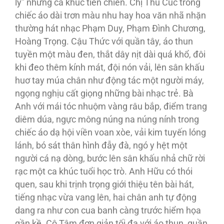
lý” những ca khúc tiền chiến. Chị Thu Cúc trong
chiếc áo dài trơn màu nhu hay hoa văn nhã nhặn
thường hát nhạc Phạm Duy, Phạm Đình Chương,
Hoàng Trọng. Cậu Thức với quần tây, áo thun
tuyền một màu đen, thắt dây nịt dài quá khổ, đôi
khi đeo thêm kính mát, đội nón vải, lên sân khấu
huơ tay múa chân như động tác một người máy,
ngọng nghịu cất giọng những bài nhạc trẻ. Bà
Anh với mái tóc nhuộm vàng râu bắp, điểm trang
diêm dúa, ngực mông núng na núng nính trong
chiếc áo dạ hội viền voan xòe, vải kim tuyến lóng
lánh, bó sát thân hình đẫy đà, ngó y hệt một
người cá nạ dòng, bước lên sân khấu nhả chữ rời
rạc một ca khúc tuổi học trò. Anh Hữu có thói
quen, sau khi trịnh trọng giới thiệu tên bài hát,
tiếng nhạc vừa vang lên, hai chân anh tự động
dang ra như con cua banh càng trước hiểm họa
gần kề. Cô Tâm đơn giản tối đa với áo thun, quần