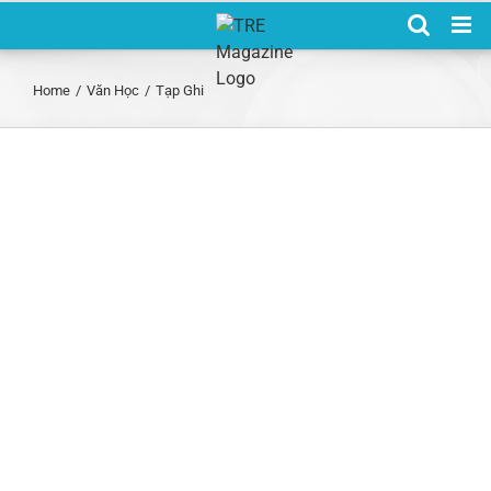
Skip
to
content
Home
/
Văn Học
/
Tạp Ghi