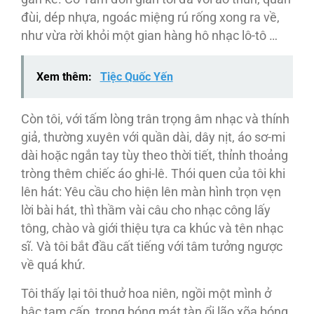
đùi, dép nhựa, ngoác miệng rú rống xong ra về,
như vừa rời khỏi một gian hàng hô nhạc lô-tô …
Xem thêm:
Tiệc Quốc Yến
Còn tôi, với tấm lòng trân trọng âm nhạc và thính
giả, thường xuyên với quần dài, dây nịt, áo sơ-mi
dài hoặc ngắn tay tùy theo thời tiết, thỉnh thoảng
tròng thêm chiếc áo ghi-lê. Thói quen của tôi khi
lên hát: Yêu cầu cho hiện lên màn hình trọn vẹn
lời bài hát, thì thầm vài câu cho nhạc công lấy
tông, chào và giới thiệu tựa ca khúc và tên nhạc
sĩ. Và tôi bắt đầu cất tiếng với tâm tưởng ngược
về quá khứ.
Tôi thấy lại tôi thuở hoa niên, ngồi một mình ở
bậc tam cấp, trong bóng mát tàn ổi lão xõa bóng