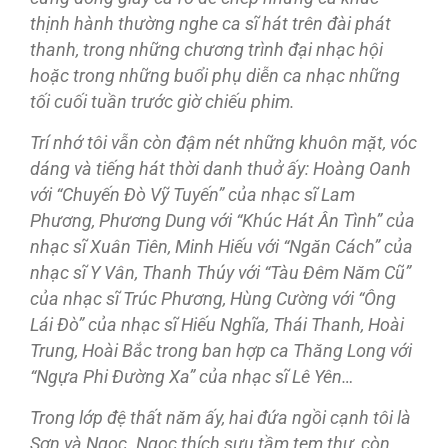
thịnh hành thường nghe ca sĩ hát trên đài phát
thanh, trong những chương trình đại nhạc hội
hoặc trong những buổi phụ diễn ca nhạc những
tối cuối tuần trước giờ chiếu phim.
Trí nhớ
tôi
v
ẫn còn
đậm nét
nh
ững khuôn
mặt, vóc
dáng
và
ti
ếng hát
th
ời danh thu
ở ấy: Hoàng Oanh
v
ới
“Chuy
ến
Đò
V
ỹ Tuy
ến
” c
ủa nh
ạc s
ĩ Lam
Ph
ương, Ph
ương Dung v
ới
“Khúc
Hát
Ân Tình
” c
ủa
nh
ạc s
ĩ Xuân
Tiên
, Minh Hi
ếu v
ới
“Ng
ăn Cách
” c
ủa
nh
ạc s
ĩ Y Vân
, Thanh Thúy với “Tàu Đêm Năm Cũ”
của nhạc sĩ Trúc Phương, Hùng Cường với “Ông
Lái Đò” của nhạc sĩ Hiếu Nghĩa, Thái Thanh, Hoài
Trung, Hoài Bắc trong ban hợp ca Thăng Long với
“Ngựa Phi Đường Xa” của nhạc sĩ Lê Yên…
Trong lớp đệ thất năm ấy, hai đứa ngồi cạnh tôi là
Sơn và Ngọc. Ngọc thích sưu tầm tem thư, còn