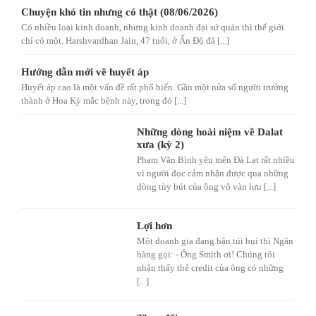
Chuyện khó tin nhưng có thật (08/06/2026)
Có nhiều loại kinh doanh, nhưng kinh doanh đại sứ quán thì thế giới
chỉ có một. Harshvardhan Jain, 47 tuổi, ở Ấn Độ đã [...]
Hướng dẫn mới về huyết áp
Huyết áp cao là một vấn đề rất phổ biến. Gần một nửa số người trưởng
thành ở Hoa Kỳ mắc bệnh này, trong đó [...]
Những dòng hoài niệm về Dalat
xưa (kỳ 2)
Phạm Văn Bình yêu mến Đà Lạt rất nhiều
vì người đọc cảm nhận được qua những
dòng tùy bút của ông vô vàn lưu [...]
Lợi hơn
Một doanh gia đang bận túi bụi thì Ngân
hàng gọi: - Ông Smith ơi! Chúng tôi
nhận thấy thẻ credit của ông có những
[...]