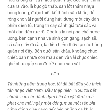
hòa không khí và nhiều quạt máy. Góc này, cạnh
cửa ra vào, là bục gỗ thấp, sàn lót thảm nhựa
bóng loáng, được thiết kế thành sân khấu, đủ
rộng cho vài người đứng hát, dựng một cây đàn
phím điện tử, trang trí cây cảnh giả tươi sắc và
một dàn đèn rực rỡ. Góc kia là nơi pha chế nước
uống, bên cạnh nhà vệ sinh gọn gàng, sạch sẽ,
có sẵn giấy đi cầu, là điều hiếm thấy tại các hàng
quán nơi đây. Bên dưới sân khấu, khoảng chục
chiếc bàn nhựa con màu đen và vài chục chiếc
ghế nhựa gấp sơn đỏ kề nhau san sát.
-oOo-
Từ những năm trung học, tôi đã bắt đầu yêu thích
tân nhạc Việt Nam. Đầu thập niên 1960, tôi bắt
chước các chị, dành dụm tiền ăn vặt được má
phát cho mỗi ngày một đồng, mua một tập bìa
cứng đóng giấy ca-rô để chép những ca khúc