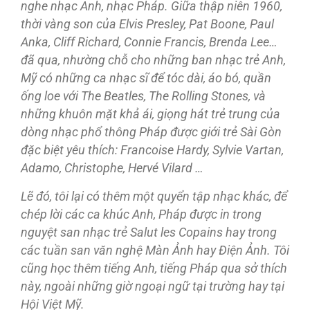
nghe nhạc Anh, nhạc Pháp. Giữa thập niên 1960,
thời vàng son của Elvis Presley, Pat Boone, Paul
Anka, Cliff Richard, Connie Francis, Brenda Lee…
đã qua, nhường chỗ cho những ban nhạc trẻ Anh,
Mỹ
có
nh
ững ca nhạc sĩ để tóc dài, áo
bó
, quần
ống loe với The Beatles, The Rolling Stones,
và
nh
ững khuôn
m
ặt kh
ả ái
, gi
ọng hát trẻ trung của
dòng nhạc phổ thông Pháp
được gi
ới tr
ẻ Sài
Gòn
đặc
biệt yêu thích: Francoise Hardy, Sylvie Vartan,
Adamo, Christophe, Hervé Vilard …
Lẽ đó, tôi
l
ại có
thêm
m
ột quy
ển t
ập nh
ạc khác
, để
chép lời
các
ca khúc
Anh, Pháp
được in trong
nguy
ệt san nh
ạc tr
ẻ Salut les Copains hay trong
các
tu
ần
san văn nghệ Màn Ảnh hay Điện Ảnh.
Tôi
c
ũng h
ọc thêm
ti
ếng Anh, ti
ếng Pháp
qua s
ở thích
này
, ngoài
nh
ững gi
ờ ngo
ại ng
ữ t
ại tr
ường hay t
ại
H
ội Vi
ệt M
ỹ.