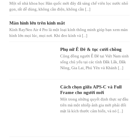
Một số nhà khoa học Hàn quốc mới đây đã sáng chế viên lọc nước nhỏ
gọn, rất dễ dùng, không cần điện, không cần [...]
Màn hình lớn trên kính mắt
Kính RayNeo Air 4 Pro là một loại kính thông minh giúp bạn xem màn
hình lớn mọi lúc, mọi nơi. Khi đeo kính và [...]
Phụ nữ Ê Đê & tục cưới chồng
Cộng đồng người Ê Đê tại Việt Nam sinh
sống chủ yếu tại các tỉnh Đắk Lắk, Đắk
Nông, Gia Lai, Phú Yên và Khánh [...]
Cách chọn giữa APS-C và Full
Frame cho người mới
Một trong những quyết định thực sự đầu
tiên mà một nhiếp ảnh gia mới phải đối
mặt là kích thước cảm biến, và nó [...]