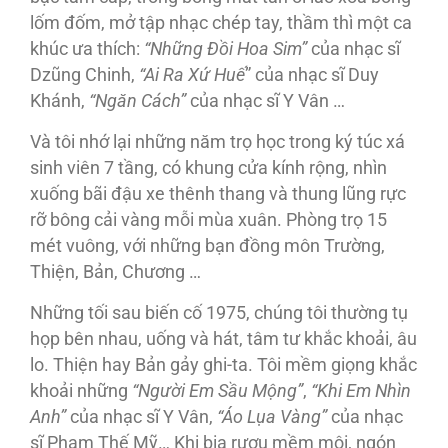
lốm đốm, mở tập nhạc chép tay, thầm thì một ca
khúc ưa thích:
“Những Đồi Hoa Sim”
của nhạc sĩ
Dzũng Chinh,
“Ai Ra Xứ Huế
” của nhạc sĩ Duy
Khánh,
“Ngăn Cách”
của nhạc sĩ Y Vân …
Và tôi nhớ lại những năm trọ học trong ký túc xá
sinh viên 7 tầng, có khung cửa kính rộng, nhìn
xuống bãi đậu xe thênh thang và thung lũng rực
rỡ bông cải vàng mỗi mùa xuân. Phòng trọ 15
mét vuông, với những bạn đồng môn Trường,
Thiện, Bản, Chương …
Những tối sau biến cố 1975, chúng tôi thường tụ
họp bên nhau, uống và hát, tâm tư khắc khoải, âu
lo. Thiện hay Bản gảy ghi-ta. Tôi mềm giọng khắc
khoải những
“Người Em Sầu Mộng”
,
“Khi Em Nhìn
Anh”
của nhạc sĩ Y Vân,
“Áo Lụa Vàng”
của nhạc
sĩ Phạm Thế Mỹ… Khi bia rượu mềm môi, ngón