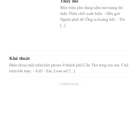
Thay đổi
Một triệu phú đang nằm mơ màng thì
thấy Thần chết xuất hiện: - Đến giờ
Ngươi phải đi! Ông ta hoảng hốt: - Tôi
[...]
Khó thoát
Điện thoại một tiệm bán phone ở thành phố Cần Thơ reng ton ton. Chủ
tiệm bắt máy: - A lô! - Em, Loan nè! [...]