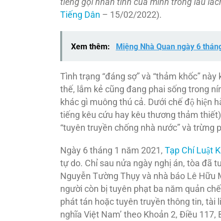
tiếng gọi nhân tình của mình trong lau lá
Tiếng Dân
– 15/02/2022).
Xem thêm:
Miệng Nhà Quan ngày 6 thán
Tình trạng “đáng sợ” và “thảm khốc” này 
thế, lắm kẻ cũng đang phai sống trong 
khác gì muông thú cả. Dưới chế độ hiện h
tiếng kêu cứu hay kêu thương thảm thiết) đ
“tuyên truyền chống nhà nước” và trừng p
Ngày 6 tháng 1 năm 2021,
Tạp Chí Luật
tự do. Chỉ sau nửa ngày nghị án, tòa đ
Nguyễn Tường Thụy và nhà báo Lê Hữu Mi
người còn bị tuyên phạt ba năm quản chế.
phát tán hoặc tuyên truyền thông tin, tà
nghĩa Việt Nam’ theo Khoản 2, Điều 117, B