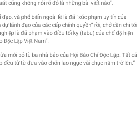
át cũng không nói rõ đó là những bài viết nào”.
ỉ đạo, và phổ biến ngoài lề là đã “xúc phạm uy tín của
lãnh đạo của các cấp chính quyền” rồi, chớ cần chi tớ
iệp là đã phạm vào điều tối kỵ (tabu) của chế độ hiện
o Độc Lập Việt Nam”.
VN vừa mới bỏ tù ba nhà báo của Hội Báo Chí Độc Lập. Tất c
p đều từ từ đưa vào chốn lao ngục vài chục năm trở lên.”