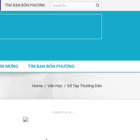
Search
TÌM BẠN BỐN PHƯƠNG
for:
IN MỪNG
TÌM BẠN BỐN PHƯƠNG
Home
/
Văn Học
/
Sổ Tay Thường Dân