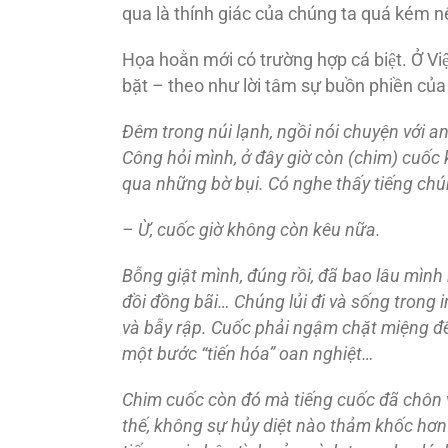
qua là thính giác của chúng ta quá kém
Họa hoằn mới có trường hợp cá biệt. Ở V
bặt – theo như lời tâm sự buồn phiền của m
Đêm trong núi lạnh, ngồi nói chuyện với
Công hỏi mình, ở đây giờ còn (chim) cuốc 
qua những bờ bụi. Có nghe thấy tiếng ch
– Ừ, cuốc giờ không còn kêu nữa.
Bỗng giật mình, đúng rồi, đã bao lâu mìn
đồi đồng bãi… Chúng lủi đi và sống trong 
và bẫy rập. Cuốc phải ngậm chặt miệng để g
một bước “tiến hóa” oan nghiệt…
Chim cuốc còn đó mà tiếng cuốc đã chôn 
thế, không sự hủy diệt nào thảm khốc hơn t