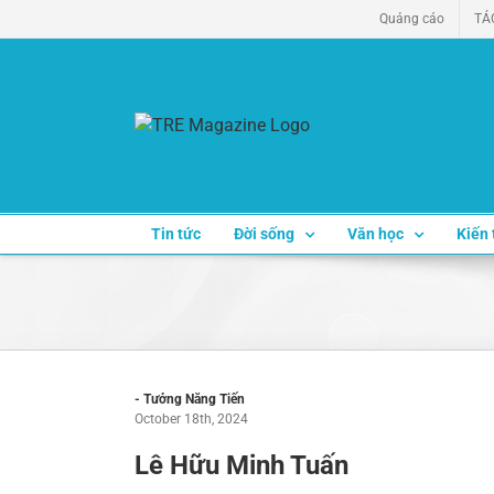
Skip
Quảng cáo
TÁ
to
content
Tin tức
Đời sống
Văn học
Kiến 
- Tưởng Năng Tiến
October 18th, 2024
Lê Hữu Minh Tuấn