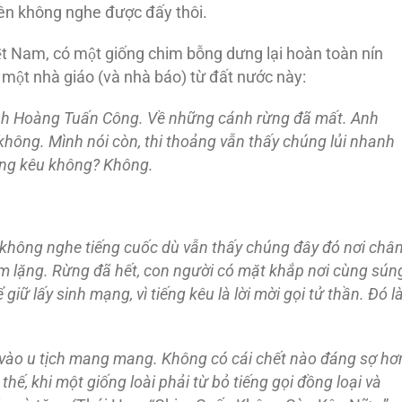
 nên không nghe được đấy thôi.
iệt Nam, có một giống chim bỗng dưng lại hoàn toàn nín
ột nhà giáo (và nhà báo) từ đất nước này:
 anh Hoàng Tuấn Công. Về những cánh rừng đã mất. Anh
không. Mình nói còn, thi thoảng vẫn thấy chúng lủi nhanh
úng kêu không? Không.
h không nghe tiếng cuốc dù vẫn thấy chúng đây đó nơi châ
im lặng. Rừng đã hết, con người có mặt khắp nơi cùng sún
iữ lấy sinh mạng, vì tiếng kêu là lời mời gọi tử thần. Đó l
vào u tịch mang mang. Không có cái chết nào đáng sợ hơ
hế, khi một giống loài phải từ bỏ tiếng gọi đồng loại và