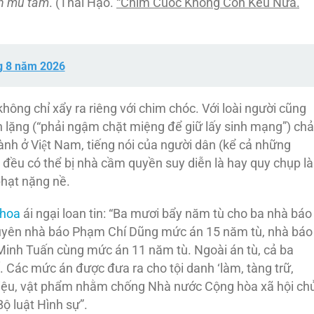
ch mù tăm
. (Thái Hạo.
“Chim Cuốc Không Còn Kêu Nữa.
”
g 8 năm 2026
không chỉ xẩy ra riêng với chim chóc. Với loài người cũng
nín lặng (“phải ngậm chặt miệng để giữ lấy sinh mạng”) chả
ành ở Việt Nam, tiếng nói của người dân (kể cả những
ều có thể bị nhà cầm quyền suy diễn là hay quy chụp là
hạt nặng nề.
 Khoa
ái ngại loan tin: “Ba mươi bẩy năm tù cho ba nhà báo
ã tuyên nhà báo Phạm Chí Dũng mức án 15 năm tù, nhà báo
nh Tuấn cùng mức án 11 năm tù. Ngoài án tù, cả ba
 Các mức án được đưa ra cho tội danh ‘làm, tàng trữ,
i liệu, vật phẩm nhằm chống Nhà nước Cộng hòa xã hội ch
ộ luật Hình sự”.