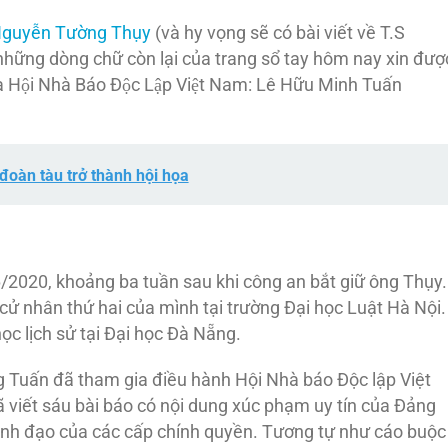
guyễn Tường Thụy
(và hy vọng sẽ có bài viết về T.S
hững dòng chữ còn lại của trang sổ tay hôm nay xin đượ
ủa Hội Nhà Báo Độc Lập Việt Nam: Lê Hữu Minh Tuấn
đoàn tàu trở thành hội họa
/2020, khoảng ba tuần sau khi công an bắt giữ ông Thụy.
cử nhân thứ hai của mình tại trường Đại học Luật Hà Nội.
ọc lịch sử tại Đại học Đà Nẵng.
g Tuấn đã tham gia điều hành Hội Nhà báo Độc lập Việt
 viết sáu bài báo có nội dung xúc phạm uy tín của Đảng
ãnh đạo của các cấp chính quyền. Tương tự như cáo buộc