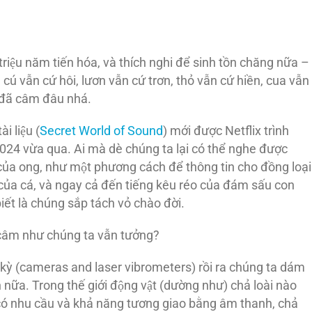
riệu năm tiến hóa, và thích nghi để sinh tồn chăng nữa –
 cú vẫn cứ hôi, lươn vẫn cứ trơn, thỏ vẫn cứ hiền, cua vẫn
 đã câm đâu nhá.
i liệu (
Secret World of Sound
) mới được Netflix trình
24 vừa qua. Ai mà dè chúng ta lại có thể nghe được
g của ong, như một phương cách để thông tin cho đồng loại
̉a cá, và ngay cả đến tiếng kêu réo của đám sấu con
ết là chúng sắp tách vỏ chào đời.
ề câm như chúng ta vẫn tưởng?
̣ tân kỳ (cameras and laser vibrometers) rồi ra chúng ta dám
 nữa. Trong thế giới động vật (dường như) chả loài nào
g có nhu cầu và khả năng tương giao bằng âm thanh, chả