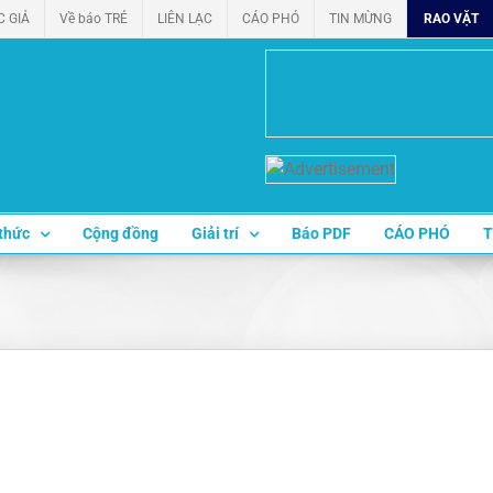
C GIẢ
Về báo TRẺ
LIÊN LẠC
CÁO PHÓ
TIN MỪNG
RAO VẶT
thức
Cộng đồng
Giải trí
Báo PDF
CÁO PHÓ
T