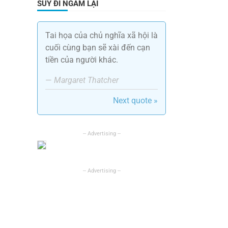
SUY ĐI NGẪM LẠI
Tai họa của chủ nghĩa xã hội là
cuối cùng bạn sẽ xài đến cạn
tiền của người khác.
—
Margaret Thatcher
Next quote »